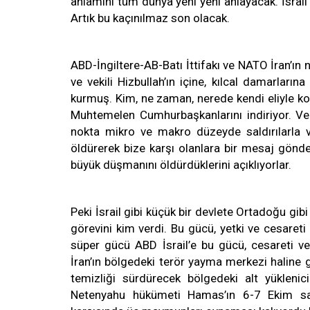
anlamını tüm dünya yeni yeni anlayacak. İsrail v
Artık bu kaçınılmaz son olacak.
ABD-İngiltere-AB-Batı İttifakı ve NATO İran’ın 
ve vekili Hizbullah’ın içine, kılcal damarla
kurmuş. Kim, ne zaman, nerede kendi eliyle koym
Muhtemelen Cumhurbaşkanlarını indiriyor. Vekil
nokta mikro ve makro düzeyde saldırılarla v
öldürerek bize karşı olanlara bir mesaj gönde
büyük düşmanını öldürdüklerini açıklıyorlar.
Peki İsrail gibi küçük bir devlete Ortadoğu gi
görevini kim verdi. Bu gücü, yetki ve cesaret
süper gücü ABD İsrail’e bu gücü, cesareti v
İran’ın bölgedeki terör yayma merkezi haline
temizliği sürdürecek bölgedeki alt yükleni
Netenyahu hükümeti Hamas’ın 6-7 Ekim sald