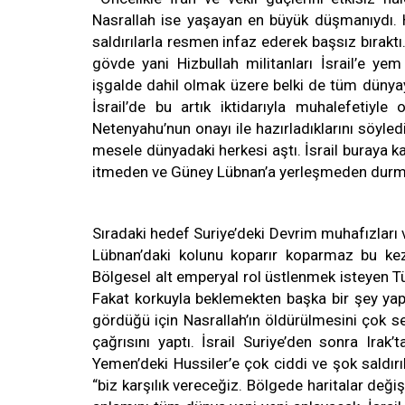
Nasrallah ise yaşayan en büyük düşmanıydı. Hi
saldırılarla resmen infaz ederek başsız bıraktı
gövde yani Hizbullah militanları İsrail’e yem
işgalde dahil olmak üzere belki de tüm dünyay
İsrail’de bu artık iktidarıyla muhalefetiyl
Netenyahu’nun onayı ile hazırladıklarını söyle
mesele dünyadaki herkesi aştı. İsrail buraya k
itmeden ve Güney Lübnan’a yerleşmeden dur
Sıradaki hedef Suriye’deki Devrim muhafızları ve 
Lübnan’daki kolunu koparır koparmaz bu ke
Bölgesel alt emperyal rol üstlenmek isteyen Tür
Fakat korkuyla beklemekten başka bir şey y
gördüğü için Nasrallah’ın öldürülmesini çok ser
çağrısını yaptı. İsrail Suriye’den sonra Irak
Yemen’deki Hussiler’e çok ciddi ve şok saldı
“biz karşılık vereceğiz. Bölgede haritalar değ