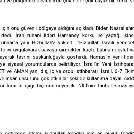
ran ve bölgedeki devletlerde çok ciddi çok büyük bir korku v
in onu güvenli bölgeye aldığını açıkladı. Biden Nasrallahı
 dedi. İran ruhani lideri Hamaney korku ile yaptığı ikinc
bnan’a yani Hizbullah’a yükledi. “Hizbullah İsraili yenece
stratejiyi uygulayarak savaşa girmekten kaçtı. Lübnan devlet v
arak tavrını suskunluğuyla gösterdi. Hamas’ın yeni lider
e siyasal yorumcularca belirtiliyor. İsrail’in Yeni İstihbara
T ve AMAN yani dış, iç ve ordu istihbaratı. İsrail, 6-7 Eki
ve insan unsurunu çok etkili bir şekilde kullanıma dayalı cidd
lımı İsrail’in ışığı hiç sönmeyecek. NİLİ’nin tarihi Osmanlıy
e getirmek istiyor. Hizbullah kendisi için en büyük tehdit