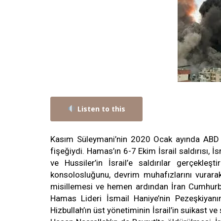
Listen to this
Kasım Süleymani’nin 2020 Ocak ayında ABD sal
fişeğiydi. Hamas’ın 6-7 Ekim İsrail saldırısı, İs
ve Hussiler’in İsrail’e saldırılar gerçekleşt
konsolosluğunu, devrim muhafızlarını vurarak 
misillemesi ve hemen ardından İran Cumhurb
Hamas Lideri İsmail Haniye’nin Pezeşkiyanın
Hizbullah’ın üst yönetiminin İsrail’in suikast ve