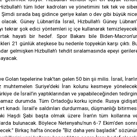
zbullah’ı tüm lider kadroları ve yönetimini tek tek ve sibe
. Şimdi sırada baş gidince geriye kalan o dev gibi büyük nice
 olacak. Güney Lübnan’da İsrail, Hizbullah’ı Güney Lübnan’
ı tekrar şok edici yöntemleri iç içe kullanarak temizleyecek
e ortak hayati bir hedef. Spor Bakanı bile Biden-Macron’u
dikleri 21 günlük ateşkese bu nedenle topyekûn karşı çıktı. B
adar gelmişken Hizbullah’ı tehdit sıralamasında epeyi geriler
mayacak.
Golan tepelerine Irak’tan gelen 50 bin şii milis. İsrail, İran’ı
z muhtemelen Suriye’deki İran kolunu kesmeye yönelecek
kiye de İsrail’in yaptıklarından ve yapabileceğinden tedirgin
apamaz durumda. Tüm Ortadoğu korku içinde. Rusya gidişat
t kınadı. İsrail’e saldırıları durdurması, düşmanlığı bitirmes
’taki Haşdi Şabi başta olmak üzere İran’ın tüm kollarına v
rılarda bulunacak. Böylece Netenyahu’nun 6-7 Ekim’den sonr
işecek.” Birkaç hafta öncede “Biz daha yeni başladık” sözünü