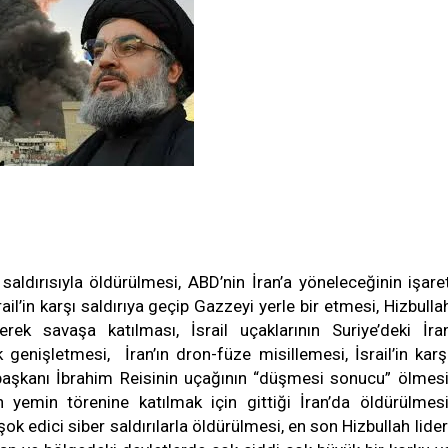
dırısıyla öldürülmesi, ABD’nin İran’a yöneleceğinin işare
rail’in karşı saldırıya geçip Gazzeyi yerle bir etmesi, Hizbulla
irerek savaşa katılması, İsrail uçaklarının Suriye’deki İra
genişletmesi, İran’ın dron-füze misillemesi, İsrail’in karş
aşkanı İbrahim Reisinin uçağının “düşmesi sonucu” ölmesi
 yemin törenine katılmak için gittiği İran’da öldürülmesi
 şok edici siber saldırılarla öldürülmesi, en son Hizbullah lider