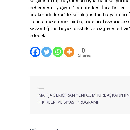
karşısında üç maymunları oynaması kalıyordu ki
cehennemi yaşıyor.” vb derken İsrail’in en 
bırakmadı. İsrail’de kuruluşundan bu yana bu fı
rolünü mükemmel bir biçimde profesyonelce oyn
kazandığı bu büyük destek ve ozgüvenle İran
edecek.
0
Shares
⟵
MATİJA ŠERİĆ:İRAN YENİ CUMHURBAŞKANI’NIN
FİKİRLERİ VE SİYASİ PROGRAMI