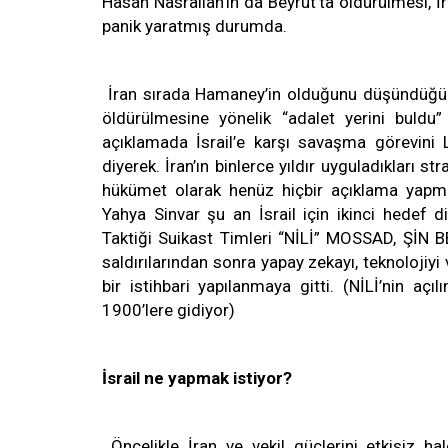
Hasan Nasrallah’ın da Beyrut’ta öldürülmesi, İ
panik yaratmış durumda.
İran sırada Hamaney’in olduğunu düşündüğü iç
öldürülmesine yönelik “adalet yerini buldu”
açıklamada İsrail’e karşı savaşma görevini Lü
diyerek. İran’ın binlerce yıldır uyguladıkları 
hükümet olarak henüz hiçbir açıklama yapmay
Yahya Sinvar şu an İsrail için ikinci hedef diy
Taktiği Suikast Timleri “NİLİ” MOSSAD, ŞİN BE
saldırılarından sonra yapay zekayı, teknolojiyi 
bir istihbari yapılanmaya gitti. (NİLİ’nin açı
1900’lere gidiyor)
İsrail ne yapmak istiyor?
Öncelikle İran ve vekil güçlerini etkisiz hal