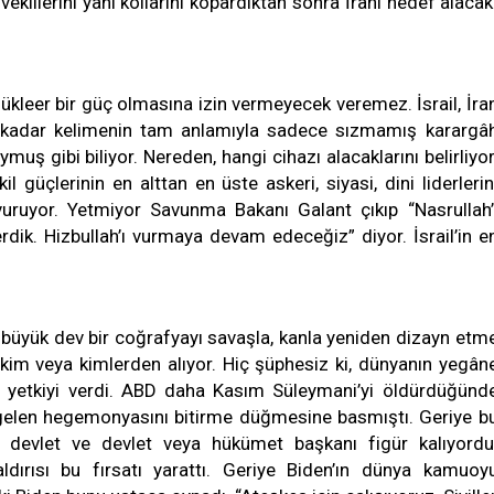
ekillerini yani kollarını kopardıktan sonra İranı hedef alacak
nükleer bir güç olmasına izin vermeyecek veremez. İsrail, İra
rına kadar kelimenin tam anlamıyla sadece sızmamış karargâ
uş gibi biliyor. Nereden, hangi cihazı alacaklarını belirliyor
 güçlerinin en alttan en üste askeri, siyasi, dini liderlerin
uruyor. Yetmiyor Savunma Bakanı Galant çıkıp “Nasrullah’
rdik. Hizbullah’ı vurmaya devam edeceğiz” diyor. İsrail’in e
bi büyük dev bir coğrafyayı savaşla, kanla yeniden dizayn etm
i kim veya kimlerden alıyor. Hiç şüphesiz ki, dünyanın yegân
e yetkiyi verdi. ABD daha Kasım Süleymani’yi öldürdüğünd
 gelen hegemonyasını bitirme düğmesine basmıştı. Geriye b
ci devlet ve devlet veya hükümet başkanı figür kalıyordu
ırısı bu fırsatı yarattı. Geriye Biden’ın dünya kamuoy