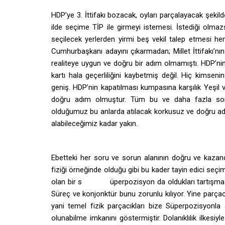
HDP’ye 3. İttifakı bozacak, oyları parçalayacak şekilde
ilde seçime TİP ile girmeyi istemesi. İstediği olma
seçilecek yerlerden yirmi beş vekil talep etmesi he
Cumhurbaşkanı adayını çıkarmadan; Millet İttifakı’nı
realiteye uygun ve doğru bir adım olmamıştı. HDP’nin
kartı hala geçerliliğini kaybetmiş değil. Hiç kimse
geniş. HDP’nin kapatılması kumpasına karşılık Yeşil v
doğru adım olmuştur. Tüm bu ve daha fazla soru
olduğumuz bu anlarda atılacak korkusuz ve doğru ad
alabileceğimiz kadar yakın.
Ebetteki her soru ve sorun alanının doğru ve kazand
fiziği örneğinde olduğu gibi bu kader tayin edici se
olan bir s üperpozisyon da oldukları tartışmasız 
Süreç ve konjonktür bunu zorunlu kılıyor. Yine parçacık
yani temel fizik parçacıkları bize Süperpozisyo
olunabilme imkanını göstermiştir. Dolanıklılık ilkesi