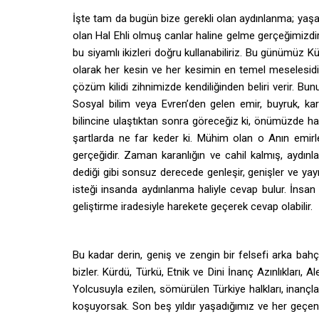
İşte tam da bugün bize gerekli olan aydınlanma; yaş
olan Hal Ehli olmuş canlar haline gelme gerçeğimi
bu siyamlı ikizleri doğru kullanabiliriz. Bu günümüz Kü
olarak her kesin ve her kesimin en temel meselesidir
çözüm kilidi zihnimizde kendiliğinden beliri verir. Bun
Sosyal bilim veya Evren’den gelen emir, buyruk, kar
bilincine ulaştıktan sonra göreceğiz ki, önümüzde ha
şartlarda ne far keder ki. Mühim olan o Anın emirle
gerçeğidir. Zaman karanlığın ve cahil kalmış, aydınl
dediği gibi sonsuz derecede genleşir, genişler ve ya
isteği insanda aydınlanma haliyle cevap bulur. İn
geliştirme iradesiyle harekete geçerek cevap olabilir.
Bu kadar derin, geniş ve zengin bir felsefi arka bah
bizler. Kürdü, Türkü, Etnik ve Dini İnanç Azınlıkları, Al
Yolcusuyla ezilen, sömürülen Türkiye halkları, inançlar
koşuyorsak. Son beş yıldır yaşadığımız ve her geçen 