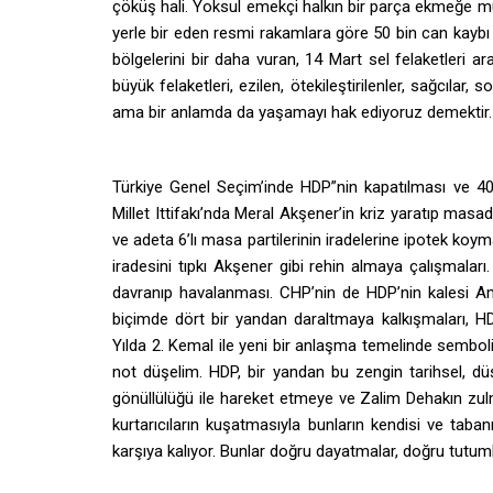
çöküş hali. Yoksul emekçi halkın bir parça ekmeğe muh
yerle bir eden resmi rakamlara göre 50 bin can kaybı
bölgelerini bir daha vuran, 14 Mart sel felaketleri
büyük felaketleri, ezilen, ötekileştirilenler, sağcılar,
ama bir anlamda da yaşamayı hak ediyoruz demektir.
Türkiye Genel Seçim’inde HDP”nin kapatılması ve 40
Millet Ittifakı’nda Meral Akşener’in kriz yaratıp ma
ve adeta 6’lı masa partilerinin iradelerine ipotek koy
iradesini tıpkı Akşener gibi rehin almaya çalışmaları. 
davranıp havalanması. CHP’nin de HDP’nin kalesi A
biçimde dört bir yandan daraltmaya kalkışmaları, HDP
Yılda 2. Kemal ile yeni bir anlaşma temelinde sembo
not düşelim. HDP, bir yandan bu zengin tarihsel, dü
gönüllülüğü ile hareket etmeye ve Zalim Dehakın zul
kurtarıcıların kuşatmasıyla bunların kendisi ve taba
karşıya kalıyor. Bunlar doğru dayatmalar, doğru tutuml