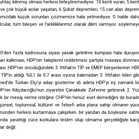
taç kılınmış olması herkesi birleştiremediyse. 10 kenti vuran, 5 kent
 ve çok büyük acılar yaşatan, 6 Şubat depremleri, 15 can alan depre
 aramızdaki küçük sorunları çözmemize hala yetmediyse. O halde dah
 solcular, tüm bileşen ve farklılıklarımız olarak dilim varmıyor söylemey
0’den fazla kadrosuna siyasi yasak getirilme kumpası hala duruyor
sadan kalkması, HDP’nin taleplerini reddetmesi şartıyla masaya dönmes
ması. HDP’nin öncülüğündeki 3. İttifak’ın TİP ve EMEP bileşenlerinin HD
TİP’in aldığı %0,1 ile 0.7 arası oyuna bakmadan 3. İttifakın lideri gib
med’de Türkan Elçi’yi aday gösterme vb adeta HDP’yi eş zamanlı bi
’nin Kılıçdaroğlu’nun ziyaretini Çanakkale Zaferine getirerek 2. Yü
lik bir mesaj verme isteğine CHP’nin henüz evet demediğini de burad
şünsel, toplumsal, kültürel ve felsefi arka plana sahip olmanın yüc
münden herkesi kurtarmaya çalışırken. bir yandan da böylesine saht
nında yarattığı cüce korkulara teslim olup olmama gerçekliğiyle karş
ar değil.