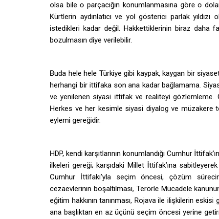
olsa bile o parçacığın konumlanmasına göre o dola
Kürtlerin aydınlatıcı ve yol gösterici parlak yıldızı
istedikleri kadar değil. Hakkettiklerinin biraz daha 
bozulmasın diye verilebilir.
Buda hele hele Türkiye gibi kaypak, kaygan bir siyase
herhangi bir ittifaka son ana kadar bağlamama. Siya
ve yenilenen siyasi ittifak ve realiteyi gözlemleme.
Herkes ve her kesimle siyasi diyalog ve müzakere tem
eylemi gereğidir.
HDP, kendi karşıtlarının konumlandığı Cumhur İttifak’ın
ilkeleri gereği; karşıdaki Millet İttifak’ına sabitleye
Cumhur İttifakı’yla seçim öncesi, çözüm sürecin
cezaevlerinin boşaltılması, Terörle Mücadele kanunun 
eğitim hakkının tanınması, Rojava ile ilişkilerin eskisi 
ana başlıktan en az üçünü seçim öncesi yerine getir