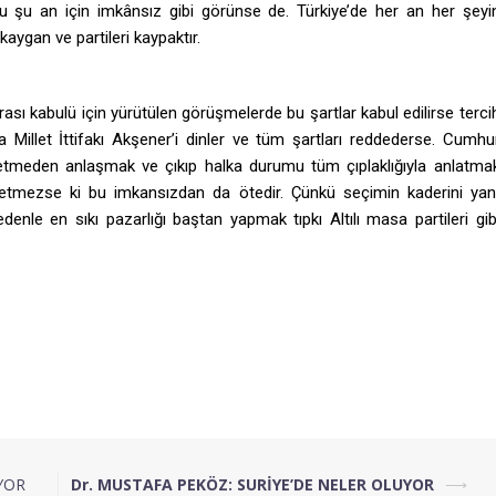
bu şu an için imkânsız gibi görünse de. Türkiye’de her an her şeyi
kaygan ve partileri kaypaktır.
nrası kabulü için yürütülen görüşmelerde bu şartlar kabul edilirse terci
Ama Millet İttifakı Akşener’i dinler ve tüm şartları reddederse. Cumhu
t etmeden anlaşmak ve çıkıp halka durumu tüm çıplaklığıyla anlatma
kabul etmezse ki bu imkansızdan da ötedir. Çünkü seçimin kaderini yan
enle en sıkı pazarlığı baştan yapmak tıpkı Altılı masa partileri gib
YOR
Dr. MUSTAFA PEKÖZ: SURİYE’DE NELER OLUYOR
⟶