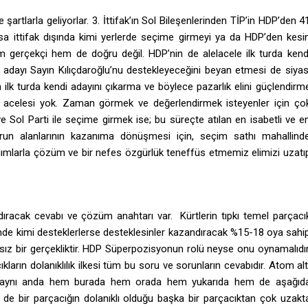
 şartlarla geliyorlar. 3. İttifak’ın Sol Bileşenlerinden TİP’in HDP’den 4
zsa ittifak dışında kimi yerlerde seçime girmeyi ya da HDP’den kesi
m gerçekçi hem de doğru değil. HDP’nin de alelacele ilk turda kend
n adayı Sayın Kılıçdaroğlu’nu destekleyeceğini beyan etmesi de siyas
 ilk turda kendi adayını çıkarma ve böylece pazarlık elini güçlendirm
nin acelesi yok. Zaman görmek ve değerlendirmek isteyenler için ço
e Sol Parti ile seçime girmek ise; bu süreçte atılan en isabetli ve e
n alanlarının kazanıma dönüşmesi için, seçim sathı mahallind
ımlarla çözüm ve bir nefes özgürlük teneffüs etmemiz elimizi uzatı
ıracak cevabı ve çözüm anahtarı var. Kürtlerin tıpkı temel parçacı
çimde kimi desteklerlerse desteklesinler kazandıracak %15-18 oya sahi
bir gerçekliktir. HDP Süperpozisyonun rolü neyse onu oynamalıdır
ların dolanıklılık ilkesi tüm bu soru ve sorunların cevabıdır. Atom alt
nla aynı anda hem burada hem orada hem yukarıda hem de aşağıd
yle de bir parçacığın dolanıklı olduğu başka bir parçacıktan çok uzakt