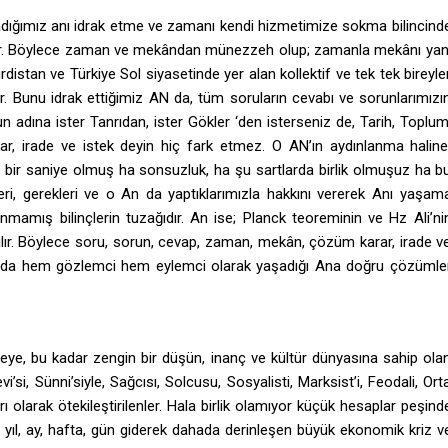
adığımız anı idrak etme ve zamanı kendi hizmetimize sokma bilincind
zdir. Böylece zaman ve mekândan münezzeh olup; zamanla mekânı yan
rdistan ve Türkiye Sol siyasetinde yer alan kollektif ve tek tek bireyle
. Bunu idrak ettiğimiz AN da, tüm soruların cevabı ve sorunlarımızı
un adına ister Tanrıdan, ister Gökler ‘den isterseniz de, Tarih, Toplum
ar, irade ve istek deyin hiç fark etmez. O AN’ın aydınlanma haline
 bir saniye olmuş ha sonsuzluk, ha şu sartlarda birlik olmuşuz ha b
ri, gerekleri ve o An da yaptıklarımızla hakkını vererek Anı yaşam
anmamış bilinçlerin tuzağıdır. An ise; Planck teoreminin ve Hz Ali’ni
yılır. Böylece soru, sorun, cevap, zaman, mekân, çözüm karar, irade v
san da hem gözlemci hem eylemci olarak yaşadığı Ana doğru çözümle
çeye, bu kadar zengin bir düşün, inanç ve kültür dünyasına sahip ola
evi’si, Sünni’siyle, Sağcısı, Solcusu, Sosyalisti, Marksist’i, Feodali, Ort
ı olarak ötekileştirilenler. Hala birlik olamıyor küçük hesaplar peşind
yıl, ay, hafta, gün giderek dahada derinleşen büyük ekonomik kriz v