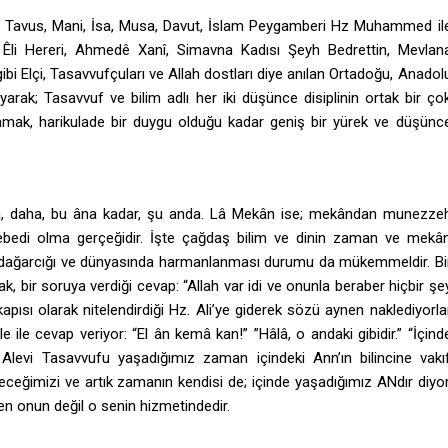
ê Tavus, Mani, İsa, Musa, Davut, İslam Peygamberi Hz Muhammed il
, Êli Hereri, Ahmedê Xanî, Simavna Kadısı Şeyh Bedrettin, Mevlan
ibi Elçi, Tasavvufçuları ve Allah dostları diye anılan Ortadoğu, Anadol
uyarak; Tasavvuf ve bilim adlı her iki düşünce disiplinin ortak bir ço
şamak, harikulade bir duygu olduğu kadar geniş bir yürek ve düşünc
hâlâ, daha, bu âna kadar, şu anda. Lâ Mekân ise; mekândan munezze
 ebedi olma gerçeğidir. İşte çağdaş bilim ve dinin zaman ve mekâ
nç dağarcığı ve dünyasında harmanlanması durumu da mükemmeldir. Bi
rak, bir soruya verdiği cevap: “Allah var idi ve onunla beraber hiçbir şe
apısı olarak nitelendirdiği Hz. Ali’ye giderek sözü aynen naklediyorla
 ile cevap veriyor: “El ân kemâ kan!” ”Hâlâ, o andaki gibidir.” “İçind
levi Tasavvufu yaşadığımız zaman içindeki Ann’ın bilincine vakı
eğimizi ve artık zamanın kendisi de; içinde yaşadığımız ANdır diyor
Sen onun değil o senin hizmetindedir.