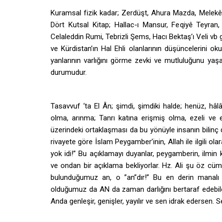
Kuramsal fizik kadar; Zerdüşt, Ahura Mazda, Melek
Dört Kutsal Kitap; Hallac-ı Mansur, Feqiyê Teyran
Celaleddin Rumi, Tebrizli Şems, Hacı Bektaş’ı Veli vb g
ve Kürdistan’ın Hal Ehli olanlarının düşüncelerini ok
yanlarının varlığını görme zevki ve mutluluğunu ya
durumudur.
Tasavvuf ‘ta El Ân; şimdi, şimdiki halde; henüz, 
olma, arınma; Tanrı katına erişmiş olma, ezeli ve
üzerindeki ortaklaşması da bu yönüyle insanın bili
rivayete göre İslam Peygamber’inin, Allah ile ilgili ola
yok idi!” Bu açıklamayı duyanlar, peygamberin, ilmin k
ve ondan bir açıklama bekliyorlar. Hz. Ali şu öz cümle
bulunduğumuz an, o ”an”dır!” Bu en derin manalı A
olduğumuz da AN da zaman darlığını bertaraf edebilec
Anda genleşir, genişler, yayılır ve sen idrak edersen. 