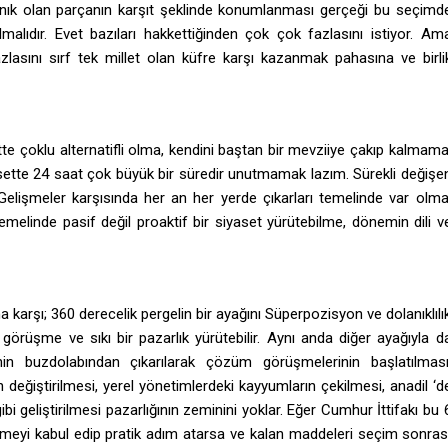
nık olan parçanın karşıt şeklinde konumlanması gerçeği bu seçimd
 olmalıdır. Evet bazıları hakkettiğinden çok çok fazlasını istiyor. Am
fazlasını sırf tek millet olan küfre karşı kazanmak pahasına ve birli
tte çoklu alternatifli olma, kendini baştan bir mevziiye çakıp kalmama
sette 24 saat çok büyük bir süredir unutmamak lazım. Sürekli değişe
 Gelişmeler karşısında her an her yerde çıkarları temelinde var olma
elinde pasif değil proaktif bir siyaset yürütebilme, dönemin dili v
a karşı; 360 derecelik pergelin bir ayağını Süperpozisyon ve dolanıklılı
rek görüşme ve sıkı bir pazarlık yürütebilir. Aynı anda diğer ayağıyla d
in buzdolabından çıkarılarak çözüm görüşmelerinin başlatılması
değiştirilmesi, yerel yönetimlerdeki kayyumların çekilmesi, anadil ‘d
gibi geliştirilmesi pazarlığının zeminini yoklar. Eğer Cumhur İttifakı bu 
meyi kabul edip pratik adım atarsa ve kalan maddeleri seçim sonras