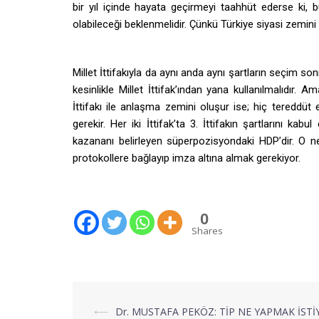
bir yıl içinde hayata geçirmeyi taahhüt ederse ki, 
olabileceği beklenmelidir. Çünkü Türkiye siyasi zemini 
Millet İttifakıyla da aynı anda aynı şartların seçim so
kesinlikle Millet İttifak’ından yana kullanılmalıdır. 
İttifakı ile anlaşma zemini oluşur ise; hiç tereddü
gerekir. Her iki İttifak’ta 3. İttifakın şartlarını 
kazananı belirleyen süperpozisyondaki HDP’dir. O ned
protokollere bağlayıp imza altına almak gerekiyor.
0
Shares
⟵
Dr. MUSTAFA PEKÖZ: TİP NE YAPMAK İSTİ