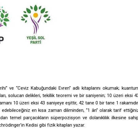
rihi” ve “Ceviz Kabuğundaki Evren” adlı kitaplarını okumak; kuantu
 solucan delikleri, tekillik teoremi ve bir saniyenin; 10 üzeri eksi 4
manı 10 üzeri eksi 43 saniyeye eşittir, 42 tane 0 bir tane 1 rakamıdır
edebileceğiniz en kısa zaman diliminden, “1 ân” olarak tarif ettiğini
an temel parçacıkların süperpozisyon ve dolanıklılık ilkesine sahi
ödinger’in Kedisi gibi fizik kitapları yazar.