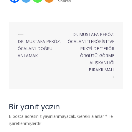
Shares
⟵
Dr. MUSTAFA PEKÖZ:
DR. MUSTAFA PEKÖZ:
ÖCALAN’I ‘TERÖRİST’ VE
ÖCALAN’I DOĞRU
PKK’Yİ DE ‘TERÖR
ANLAMAK
ÖRGÜTÜ’ GÖRME
ALIŞKANLIĞI
BIRAKILMALI
⟶
Bir yanıt yazın
E-posta adresiniz yayınlanmayacak.
Gerekli alanlar
*
ile
işaretlenmişlerdir