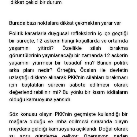
dikkat çekici bir durum.
Burada bazı noktalara dikkat çekmekten yarar var
Politik kararlarla duygusal reflekslerin iç içe geçtiği
bir süreçte, 12 askerin hangi koşullarda ve ortamda
yaşamını yitirdi? Özellikle silah bırakma
görüntülerinin yayınlanacağı bir zamanda 12 askerin
yaşamını yitirmesi bir tesadüf mü? Bunun politik
arka planı nedir? Örneğin, Öcalan ile devletin
uzlaştığı dikkate alınarak PKK’nin silahları bırakması
için başlatılan sürecin sabote edilmesi olarak
değerlendirebilinir mi? Bu yönlü bir kısım iddiaların
olduğu kamuoyuna yansıdı.
Söz konusu olayın PKK’nin geçmişte kullandığı bir
mağara olduğu ve imha edilmesi sırasında olayın
meydana geldiği kamuoyuna açıklandı. Doğal olarak
şu soru gündeme geliyor: Operasyon neden