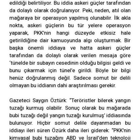
edildiği belirtiliyor. Bu iddia askeri güçler tarafından
da dolaylı olarak doğrulanıyor. Peki, neden, atıl olan
mağaraya bir operasyon yapılmış olunabilir. İlk akla
nokta, askeri güçlerin bu tür yelere operasyon
yaparak, PKK’nin hangi düzeyde etkisiz hale
getirildiğine dair kamuoyunda algı oluşturmak. Bir
başka önemli iddiaya ve hatta askeri güçler
tarafından da dolaylı olarak verilen mesaja göre
‘tünelde bir subayın cesedinin olduğu bilgisi geldi ve
bunu çıkarmak için tünel’e girildi. Böyle bir bilgi
henüz doğrulanmış değil. Sadece somut bir delili
olmayan bu iddianın dahi araştırılması gerekir.
Gazeteci Saygın Öztürk: “Teröristler bilerek yangın
tuzağı kurmuş olabilir. Sonuç olarak bu mağarada
bubi tuzağı değil yangın tuzağı kurulmuş’ iddiasında
bulunuyor. Hiçbir somut delile dayanmadan bu
iddiayı ileri süren Özürk daha ileri giderek: “PKK’nin
kimyasal bubi tuzağını ABD ve İsrail’den teknoloji