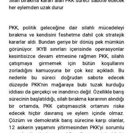
Silah bırakma kararı alan PKK süreci sabote edecek
her eylemden uzak durur
PKK, politik geleceğine dair silahlı mücadeleyi
bırakma ve kendisini feshetme dahil çok stratejik
kararlar aldı. Bundan geriye bir dönüş pek mümkün
görünüyor. IKYB sınırları içerisinde operasyonlar
kesintisizce devam etmesine rağmen PKK, silahlı
çatışmaya girmemek için bütün koşullarını
zorladığını kamuoyuna bir çok kez açıkladı. Bu
nedenle bu süreci doğrudan sabote edecek
düzeyde PKK’nin mağaraya bubi tuzak kurduğu
iddiası da gerçekçi ve inandırıcı değil. Özellikle barış
sürecinin başlatıldığı, silah bırakma kararının alındığı
bir ortamda, PKK çatışmasızlık ortamını riske
edecek hiçbir davranış ve eylem içinde olmaz.
Çözüm ve demokratik barış sürecine karşı olanlar,
12 askerin yaşamını yitirmesinden PKK’yi sorumlu