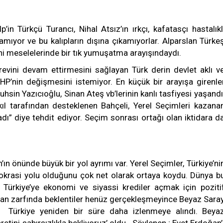
’in Türkçü Turancı, Nihal Atsız’ın ırkçı, kafatasçı hastalıkl
amıyor ve bu kalıpların dışına çıkamıyorlar. Alparslan Türke
i meselelerinde bir tık yumuşatma arayışındaydı.
revini devam ettirmesini sağlayan Türk derin devlet aklı v
HP’nin değişmesini istemiyor. En küçük bir arayışa girenle
hsin Yazıcıoĝlu, Sinan Ateş vb’lerinin kanlı tasfiyesi yaşandı
kıl tarafından desteklenen Bahçeli, Yerel Seçimleri kazana
adı” diye tehdit ediyor. Seçim sonrası ortağı olan iktidara d
n önünde büyük bir yol ayrımı var. Yerel Seçimler, Türkiye’ni
okrasi yolu olduğunu çok net olarak ortaya koydu. Dünya b
 Türkiye’ye ekonomi ve siyassi krediler açmak için poziti
man zarfında beklentiler henüz gerçekleşmeyince Beyaz Sara
. Türkiye yeniden bir süre daha izlenmeye alındı. Beya