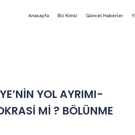
Anasayfa
Biz Kimiz
Güncel Haberler
Y
YE’NİN YOL AYRIMI-
KRASİ Mİ ? BÖLÜNME