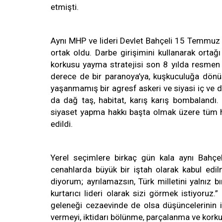
etmişti.
Aynı MHP ve lideri Devlet Bahçeli 15 Temmuz D
ortak oldu. Darbe girişimini kullanarak ort
korkusu yayma stratejisi son 8 yılda resmen t
derece de bir paranoya’ya, kuşkuculuğa dönüs
yaşanmamış bir agresf askeri ve siyasi iç ve d
da dağ taş, habitat, karış karış bombalandı.
siyaset yapma hakkı başta olmak üzere tüm ha
edildi.
Yerel seçimlere birkaç gün kala aynı Bahçe
cenahlarda büyük bir iştah olarak kabul ed
diyorum; ayrılamazsın, Türk milletini yalnız b
kurtarıcı lideri olarak sizi görmek istiyoru
geleneği cezaevinde de olsa düşüncelerinin ik
vermeyi, iktidarı bölünme, parçalanma ve korku