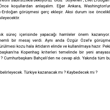
etini sabırsızlıkla bekliyoruz’ oldu. Söylenen ; Evet Erdoğan’
 Önce koşullardan anlaşalım. Eğer Ankara, Washington’u
-Erdoğan görüşmesi gerç ekleşir. Aksi durum ise öncelikl
leyecektir.
k süreç içerisinde yapacağı hamleler önem kazanıyor.
önemli bir mesaj verdi. Aynı anda Özgür Özel’e görüşm
ürülmesi kozu hala iktidarın elinde ve kullanılmaya hazır. Peki
başkanı’na Kopenhag kriterleri temelinde bir yeni anayas
 ? Cumhurbaşkanı Bahçeli’den ne cevap aldı. Yakında tüm b
 belirleyecek. Türkiye kazanacak mı ? Kaybedecek mi ?