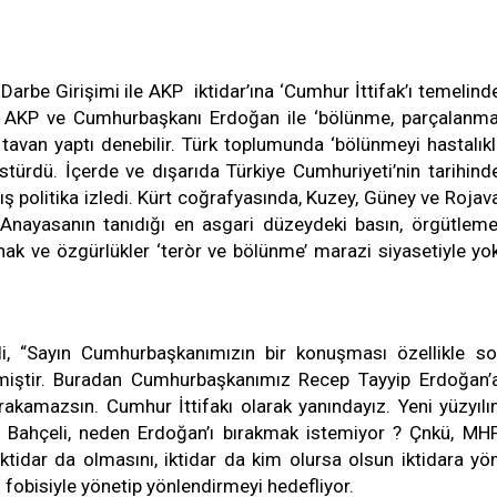
arbe Girişimi ile AKP iktidar’ına ‘Cumhur İttifak’ı temelind
ağı AKP ve Cumhurbaşkanı Erdoğan ile ‘bölünme, parçalanma
avan yaptı denebilir. Türk toplumunda ‘bölünmeyi hastalıkl
türdü. İçerde ve dışarıda Türkiye Cumhuriyeti’nin tarihind
ış politika izledi. Kürt coğrafyasında, Kuzey, Güney ve Rojav
 Anayasanın tanıdığı en asgari düzeydeki basın, örgütleme
k ve özgürlükler ‘teròr ve bölünme’ marazi siyasetiyle yo
li, “Sayın Cumhurbaşkanımızın bir konuşması özellikle so
ilmiştir. Buradan Cumhurbaşkanımız Recep Tayyip Erdoğan’
ırakamazsın. Cumhur İttifakı olarak yanındayız. Yeni yüzyılı
z.” Bahçeli, neden Erdoğan’ı bırakmak istemiyor ? Çnkü, MH
tidar da olmasını, iktidar da kim olursa olsun iktidara yö
 fobisiyle yönetip yönlendirmeyi hedefliyor.