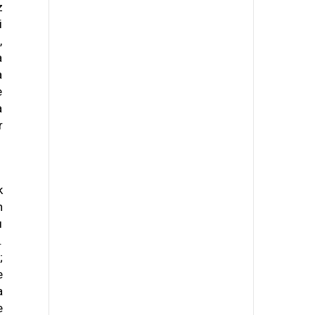
z
i
,
a
a
e
a
r
k
n
ı
.
;
e
a
e