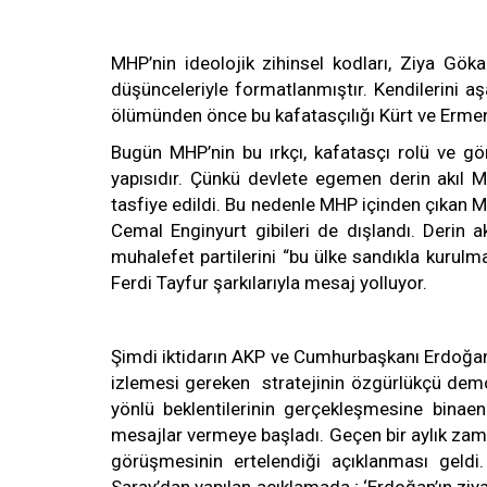
MHP’nin ideolojik zihinsel kodları, Ziya Gökalp
düşünceleriyle formatlanmıştır. Kendilerini aş
ölümünden önce bu kafatasçılığı Kürt ve Ermen
Bugün MHP’nin bu ırkçı, kafatasçı rolü ve gö
yapısıdır. Çünkü devlete egemen derin akıl M
tasfiye edildi. Bu nedenle MHP içinden çıkan Mu
Cemal Enginyurt gibileri de dışlandı. Derin a
muhalefet partilerini “bu ülke sandıkla kurulm
Ferdi Tayfur şarkılarıyla mesaj yolluyor.
Şimdi iktidarın AKP ve Cumhurbaşkanı Erdoğan’ı
izlemesi gereken stratejinin özgürlükçü dem
yönlü beklentilerinin gerçekleşmesine binaen
mesajlar vermeye başladı. Geçen bir aylık za
görüşmesinin ertelendiği açıklanması geldi