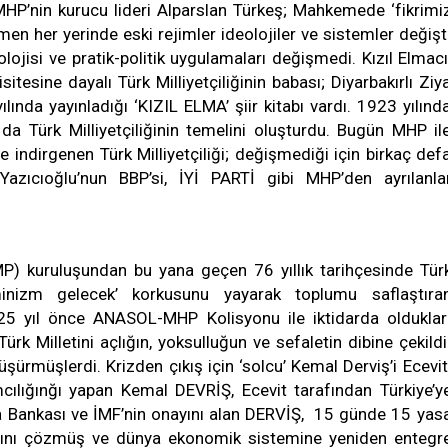
HP’nin kurucu lideri Alparslan Türkeş; Mahkemede ‘fikrimi
men her yerinde eski rejimler ideolojiler ve sistemler değişt
ojisi ve pratik-politik uygulamaları değişmedi. Kızıl Elmacı
itesine dayalı Türk Milliyetçiliğinin babası; Diyarbakırlı Ziy
ında yayınladığı ‘KIZIL ELMA’ şiir kitabı vardı. 1923 yılınd
a Türk Milliyetçiliğinin temelini oluşturdu. Bugün MHP il
e indirgenen Türk Milliyetçiliği; değişmediği için birkaç def
Yazıcıoğlu’nun BBP’si, İYİ PARTİ gibi MHP’den ayrılanla
MP) kuruluşundan bu yana geçen 76 yıllık tarihçesinde Tür
nizm gelecek’ korkusunu yayarak toplumu saflaştıra
 25 yıl önce ANASOL-MHP Kolisyonu ile iktidarda olduklar
ürk Milletini açlığın, yoksulluğun ve sefaletin dibine çekildi
şürmüşlerdi. Krizden çıkış için ‘solcu’ Kemal Derviş’i Ecevit
ılığınğı yapan Kemal DEVRİŞ, Ecevit tarafından Türkiye’y
ya Bankası ve İMF’nin onayını alan DERVİŞ, 15 günde 15 yas
larını çözmüş ve dünya ekonomik sistemine yeniden entegr