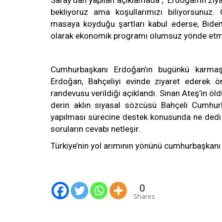
Saray’dan yapılan açıklamada ; ‘Erdoğan’ın ziyar
bekliyoruz ama koşullarımızı biliyorsunuz.
masaya koyduğu şartları kabul ederse, Biden
olarak ekonomik programı olumsuz yönde etmi
Cumhurbaşkanı Erdoğan’ın bugünkü karmaşı
Erdoğan, Bahçeliyi evinde ziyaret ederek 
randevusu verildiği açıklandı. Sinan Ateş’in öld
derin aklın siyasal sözcüsü Bahçeli Cumhur
yapılması sürecine destek konusunda ne dedi
soruların cevabı netleşir.
Türkiye’nin yol arımının yönünü cumhurbaşkanı
0
Shares