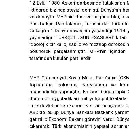
12 Eylül 1980 Askeri darbesinde tutuklanan M
iktidarda biz hapisteyiz’ demişti. Dünya’nın he
ve dönüştü. MHP’nin dünden bugüne fikri, ideol
Pan-Türkçü, Pan-İslamcı, Turancı dar Türk etnis
Gökalp’in 1.Dünya savaşının yaşandığı 1914 yıl
yayınladığı ‘TÜRKÇÜLÜĞÜN ESASLARI’ kitabı d
ideolojik bir kalıp, kabile ve mezhep derekesin
bölünerek parçalanmıştır. MHP’nin içinden 
tarafından kurulan partilerdir.
MHP, Cumhuriyet Köylü Millet Parti’sinin (CK
toplumuna ‘bölünme, parçalanma ve komi
mühendisliği yapmıştır. En son bugün tıpkı
dönemde uyguladıkları milliyetçi politikalarla T
Türk devletini de ekonomik krizin pençesine dü
ABD’de bulup Dünya Bankası Başkank yardımc
getirtilip Ekonomi Bakanı görevini verdi. Dün
çıkararak. Türk ekonomisinin yapısal sorun