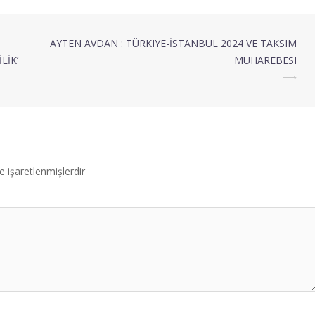
AYTEN AVDAN : TÜRKIYE-İSTANBUL 2024 VE TAKSIM
LİK’
MUHAREBESI
⟶
le işaretlenmişlerdir