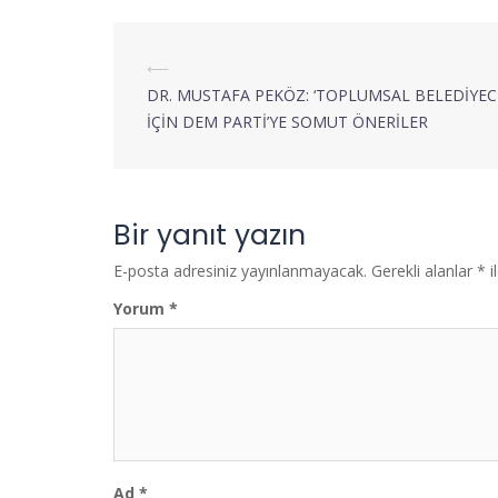
⟵
DR. MUSTAFA PEKÖZ: ‘TOPLUMSAL BELEDİYECİ
İÇİN DEM PARTİ’YE SOMUT ÖNERİLER
Bir yanıt yazın
E-posta adresiniz yayınlanmayacak.
Gerekli alanlar
*
i
Yorum
*
Ad
*