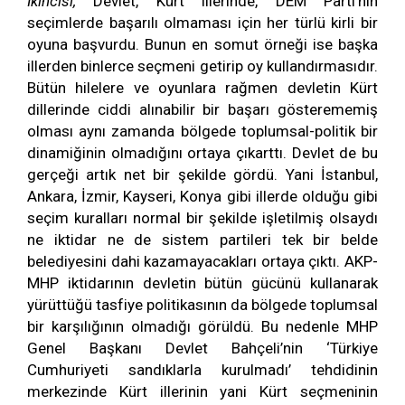
İkincisi,
Devlet, Kürt illerinde, DEM Parti’nin
seçimlerde başarılı olmaması için her türlü kirli bir
oyuna başvurdu. Bunun en somut örneği ise başka
illerden binlerce seçmeni getirip oy kullandırmasıdır.
Bütün hilelere ve oyunlara rağmen devletin Kürt
dillerinde ciddi alınabilir bir başarı gösterememiş
olması aynı zamanda bölgede toplumsal-politik bir
dinamiğinin olmadığını ortaya çıkarttı. Devlet de bu
gerçeği artık net bir şekilde gördü. Yani İstanbul,
Ankara, İzmir, Kayseri, Konya gibi illerde olduğu gibi
seçim kuralları normal bir şekilde işletilmiş olsaydı
ne iktidar ne de sistem partileri tek bir belde
belediyesini dahi kazamayacakları ortaya çıktı. AKP-
MHP iktidarının devletin bütün gücünü kullanarak
yürüttüğü tasfiye politikasının da bölgede toplumsal
bir karşılığının olmadığı görüldü. Bu nedenle MHP
Genel Başkanı Devlet Bahçeli’nin ‘Türkiye
Cumhuriyeti sandıklarla kurulmadı’ tehdidinin
merkezinde Kürt illerinin yani Kürt seçmeninin