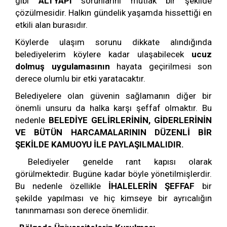
gibi
ALTYAPI
sorunlarını mutlak bir şekilde
çözülmesidir. Halkın gündelik yaşamda hissettiği en
etkili alan burasıdır.
Köylerde ulaşım sorunu dikkate alındığında
belediyelerim köylere kadar ulaşabilecek
ucuz
dolmuş uygulamasının
hayata geçirilmesi son
derece olumlu bir etki yaratacaktır.
Belediyelere olan güvenin sağlamanın diğer bir
önemli unsuru da halka karşı şeffaf olmaktır. Bu
nedenle
BELEDİYE GELİRLERİNİN, GİDERLERİNİN
VE BÜTÜN HARCAMALARININ DÜZENLİ BİR
ŞEKİLDE KAMUOYU İLE PAYLAŞILMALIDIR.
Belediyeler genelde rant kapısı olarak
görülmektedir. Bugüne kadar böyle yönetilmişlerdir.
Bu nedenle özellikle
İHALELERİN ŞEFFAF
bir
şekilde yapılması ve hiç kimseye bir ayrıcalığın
tanınmaması son derece önemlidir.