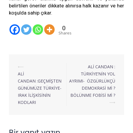
belirtilen öneriler dikkate alınırsa halk kazanır ve her
koşulda sahip çıkar.
0
Shares
⟵
ALİ CANDAN :
ALİ
TÜRKİYE’NİN YOL
CANDAN :GEÇMİŞTEN
AYRIMI- ÖZGÜRLÜKÇÜ
GÜNÜMÜZE TÜRKİYE-
DEMOKRASİ Mİ ?
IRAK İLİŞKİSİNİN
BÖLÜNME FOBİSİ Mİ ?
KODLARI
⟶
Bir yanıt yazın