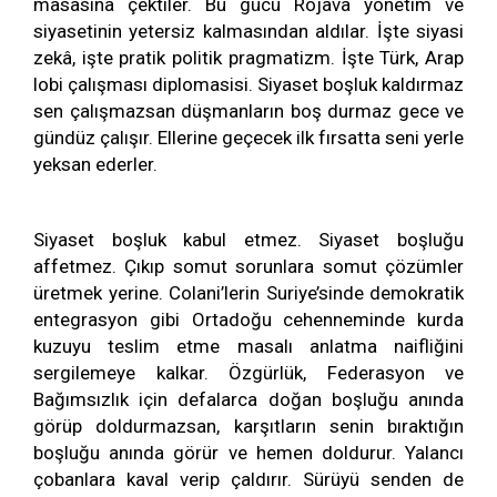
masasına çektiler. Bu gücü Rojava yönetim ve
siyasetinin yetersiz kalmasından aldılar. İşte siyasi
zekâ, işte pratik politik pragmatizm. İşte Türk, Arap
lobi çalışması diplomasisi. Siyaset boşluk kaldırmaz
sen çalışmazsan düşmanların boş durmaz gece ve
gündüz çalışır. Ellerine geçecek ilk fırsatta seni yerle
yeksan ederler.
Siyaset boşluk kabul etmez. Siyaset boşluğu
affetmez. Çıkıp somut sorunlara somut çözümler
üretmek yerine. Colani’lerin Suriye’sinde demokratik
entegrasyon gibi Ortadoğu cehenneminde kurda
kuzuyu teslim etme masalı anlatma naifliğini
sergilemeye kalkar. Özgürlük, Federasyon ve
Bağımsızlık için defalarca doğan boşluğu anında
görüp doldurmazsan, karşıtların senin bıraktığın
boşluğu anında görür ve hemen doldurur. Yalancı
çobanlara kaval verip çaldırır. Sürüyü senden de