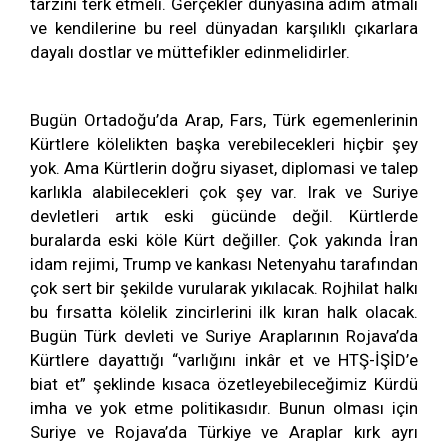
tarzını terk etmeli. Gerçekler dünyasına adım atmalı
ve kendilerine bu reel dünyadan karşılıklı çıkarlara
dayalı dostlar ve müttefikler edinmelidirler.
Bugün Ortadoğu’da Arap, Fars, Türk egemenlerinin
Kürtlere kölelikten başka verebilecekleri hiçbir şey
yok. Ama Kürtlerin doğru siyaset, diplomasi ve talep
karlıkla alabilecekleri çok şey var. Irak ve Suriye
devletleri artık eski gücünde değil. Kürtlerde
buralarda eski köle Kürt değiller. Çok yakında İran
idam rejimi, Trump ve kankası Netenyahu tarafından
çok sert bir şekilde vurularak yıkılacak. Rojhilat halkı
bu fırsatta kölelik zincirlerini ilk kıran halk olacak.
Bugün Türk devleti ve Suriye Araplarının Rojava’da
Kürtlere dayattığı “varlığını inkâr et ve HTŞ-İŞİD’e
biat et” şeklinde kısaca özetleyebileceğimiz Kürdü
imha ve yok etme politikasıdır. Bunun olması için
Suriye ve Rojava’da Türkiye ve Araplar kırk ayrı