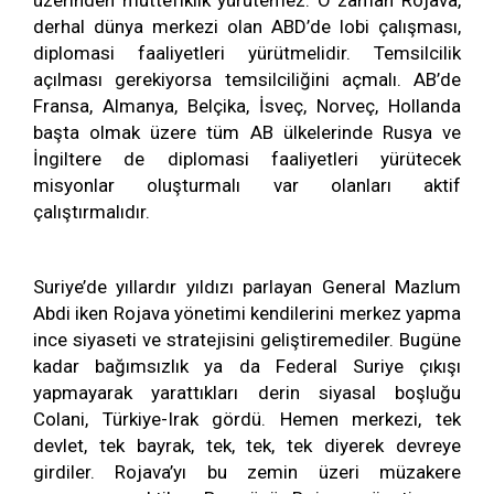
üzerinden müttefiklik yürütemez. O zaman Rojava,
derhal dünya merkezi olan ABD’de lobi çalışması,
diplomasi faaliyetleri yürütmelidir. Temsilcilik
açılması gerekiyorsa temsilciliğini açmalı. AB’de
Fransa, Almanya, Belçika, İsveç, Norveç, Hollanda
başta olmak üzere tüm AB ülkelerinde Rusya ve
İngiltere de diplomasi faaliyetleri yürütecek
misyonlar oluşturmalı var olanları aktif
çalıştırmalıdır.
Suriye’de yıllardır yıldızı parlayan General Mazlum
Abdi iken Rojava yönetimi kendilerini merkez yapma
ince siyaseti ve stratejisini geliştiremediler. Bugüne
kadar bağımsızlık ya da Federal Suriye çıkışı
yapmayarak yarattıkları derin siyasal boşluğu
Colani, Türkiye-Irak gördü. Hemen merkezi, tek
devlet, tek bayrak, tek, tek, tek diyerek devreye
girdiler. Rojava’yı bu zemin üzeri müzakere