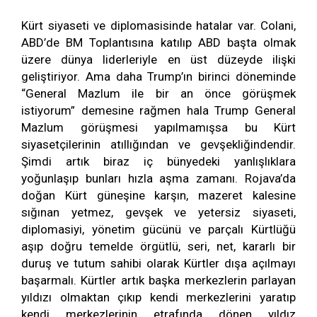
Kürt siyaseti ve diplomasisinde hatalar var. Colani,
ABD’de BM Toplantısına katılıp ABD başta olmak
üzere dünya liderleriyle en üst düzeyde ilişki
geliştiriyor. Ama daha Trump’ın birinci döneminde
“General Mazlum ile bir an önce görüşmek
istiyorum” demesine rağmen hala Trump General
Mazlum görüşmesi yapılmamışsa bu Kürt
siyasetçilerinin atıllığından ve gevşekliğindendir.
Şimdi artık biraz iç bünyedeki yanlışlıklara
yoğunlaşıp bunları hızla aşma zamanı. Rojava’da
doğan Kürt güneşine karşın, mazeret kalesine
sığınan yetmez, gevşek ve yetersiz siyaseti,
diplomasiyi, yönetim gücünü ve parçalı Kürtlüğü
aşıp doğru temelde örgütlü, seri, net, kararlı bir
duruş ve tutum sahibi olarak Kürtler dışa açılmayı
başarmalı. Kürtler artık başka merkezlerin parlayan
yıldızı olmaktan çıkıp kendi merkezlerini yaratıp
kendi merkezlerinin etrafında dönen yıldız