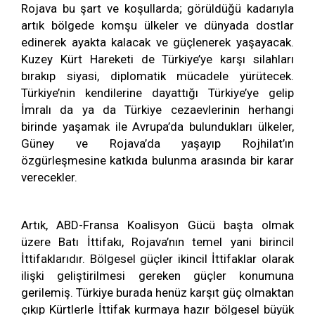
Rojava bu şart ve koşullarda; görüldüğü kadarıyla
artık bölgede komşu ülkeler ve dünyada dostlar
edinerek ayakta kalacak ve güçlenerek yaşayacak.
Kuzey Kürt Hareketi de Türkiye’ye karşı silahları
bırakıp siyasi, diplomatik mücadele yürütecek.
Türkiye’nin kendilerine dayattığı Türkiye’ye gelip
İmralı da ya da Türkiye cezaevlerinin herhangi
birinde yaşamak ile Avrupa’da bulundukları ülkeler,
Güney ve Rojava’da yaşayıp Rojhilat’ın
özgürleşmesine katkıda bulunma arasında bir karar
verecekler.
Artık, ABD-Fransa Koalisyon Gücü başta olmak
üzere Batı İttifakı, Rojava’nın temel yani birincil
İttifaklarıdır. Bölgesel güçler ikincil İttifaklar olarak
ilişki geliştirilmesi gereken güçler konumuna
gerilemiş. Türkiye burada henüz karşıt güç olmaktan
çıkıp Kürtlerle İttifak kurmaya hazır bölgesel büyük