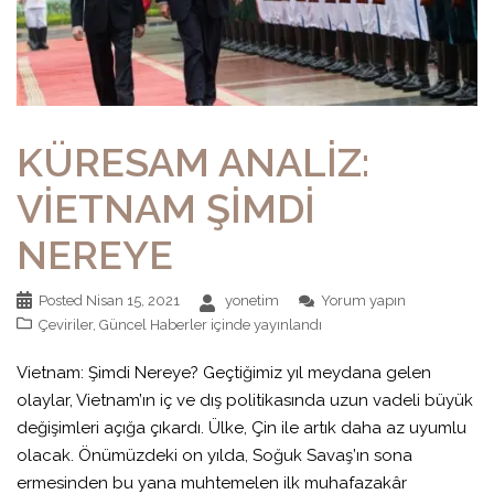
KÜRESAM ANALİZ:
VİETNAM ŞİMDİ
NEREYE
Posted
Nisan 15, 2021
yonetim
Yorum yapın
Çeviriler
,
Güncel Haberler
içinde yayınlandı
Vietnam: Şimdi Nereye? Geçtiğimiz yıl meydana gelen
olaylar, Vietnam’ın iç ve dış politikasında uzun vadeli büyük
değişimleri açığa çıkardı. Ülke, Çin ile artık daha az uyumlu
olacak. Önümüzdeki on yılda, Soğuk Savaş’ın sona
ermesinden bu yana muhtemelen ilk muhafazakâr