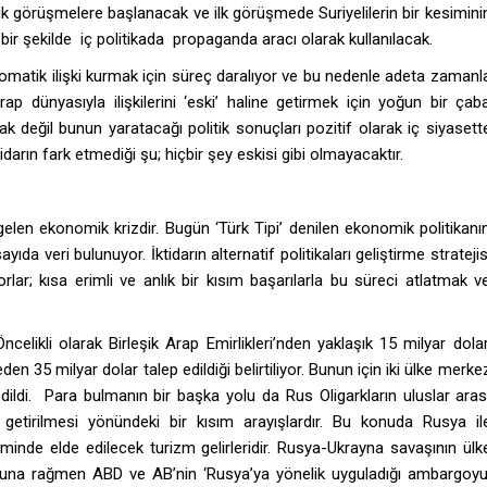
k görüşmelere başlanacak ve ilk görüşmede Suriyelilerin bir kesimini
bir şekilde iç politikada propaganda aracı olarak kullanılacak.
omatik ilişki kurmak için süreç daralıyor ve bu nedenle adeta zamanl
p dünyasıyla ilişkilerini ‘eski’ haline getirmek için yoğun bir çab
değil bunun yaratacağı politik sonuçları pozitif olarak iç siyasett
darın fark etmediği şu; hiçbir şey eskisi gibi olmayacaktır.
len ekonomik krizdir. Bugün ‘Türk Tipi’ denilen ekonomik politikanı
da veri bulunuyor. İktidarın alternatif politikaları geliştirme stratejis
ar; kısa erimli ve anlık bir kısım başarılarla bu süreci atlatmak v
ncelikli olarak Birleşik Arap Emirlikleri’nden yaklaşık 15 milyar dolar
den 35 milyar dolar talep edildiği belirtiliyor. Bunun için iki ülke merke
 edildi. Para bulmanın bir başka yolu da Rus Oligarkların uluslar aras
e getirilmesi yönündeki bir kısım arayışlardır. Bu konuda Rusya il
neminde elde edilecek turizm gelirleridir. Rusya-Ukrayna savaşının ülk
. Buna rağmen ABD ve AB’nin ‘Rusya’ya yönelik uyguladığı ambargoyu