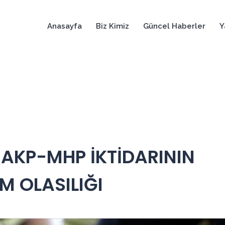
Anasayfa
Biz Kimiz
Güncel Haberler
Y
: AKP-MHP İKTİDARININ
M OLASILIĞI