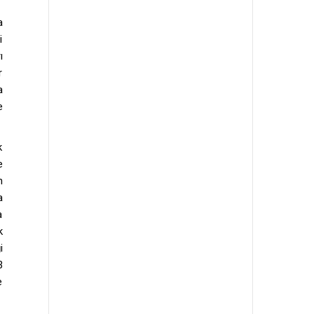
a
i
ı
r
a
e
k
e
n
a
a
k
i
3
e