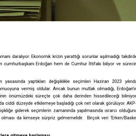
amanı daralıyor. Ekonomik krizin yarattığı sorunlar aşılmadığı takdird
em cumhurbaşkanı Erdoğan hem de Cumhur İttifakı biliyor ve süreci
yasasında yaptıkları değişiklikle seçimleri Haziran 2023 yılınd
amuoyuna vermiş oldular. Ancak bunun mutlak olmadığı, Erdoğan’ı
lerinin önümüzdeki süreçte çok daha derinden hissedileceği biliniyor
da ciddi düzeyde etkilemeye başladığı çok net olarak görülüyor. AKP
işikliğe giderek seçimlerin zamanında yapılmasında ısrarcı olduğun
n olması da kimseye sürpriz gelmemelidir. Birçok veri ‘Erken/Baskı
liklere gitmeye başlaması