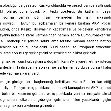
solosluğunda gazeteci Kaşıkçı öldürüldü ve cesedi canice asitli sud
aklı olarak buna büyük bir tepki gösterdi. Bu katliamın peşin
ap sorma yemini içti. İsim vermeden bu işin arkasınd
söyledi. Bütün bu açıklamaları bir kenara bırakan AKP iktidarı
diler, önce Kaşıkçı dosyasının kapatılması ve belgelerin kendilerin
ı dosyanın iadesine karar vermesinden hemen sonra Cumhurbaşkanı’nı
man’a ‘ mahcup bir şekilde sarıldı ama tersine Salman sadece hafifç
ebinde bulunduğu iddia edildi. Suudi basanı ise Erdoğan’ın ziyaretini
n ısrarı sonucu gerçekleştiğini belirtmeleri de dikkat çekicidir.
 barışmak ve cumhurbaşkanı Erdoğan’ın Kahire’yi ziyareti etmek istediğ
Kardeşlerin faaliyetlerine son verme’ şartını ileri sürdü ve bu şart kabu
ülkede yapmaya karar verdi.
r için görüşmelere başlanacağı belirtiliyor. Hatta Esad’ın ilan ettiğ
a ediliyor. Türkiye’nin iç politikasında sürekli konuşulan ve AKP’nin cidd
elirli bir kesimini göndererek iç politikada yeni bir inisiyatif alma
çmenlerin ülkelerine gidip-geri gidilmeleri fiilen yasaklandı. İçişler
ramlaşmak için ülkelerine gitmediler.