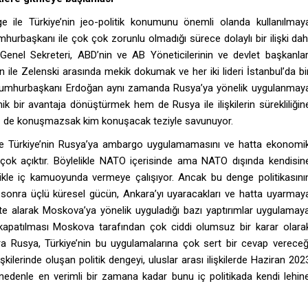
 ile Türkiye’nin jeo-politik konumunu önemli olanda kullanılmay
hurbaşkanı ile çok çok zorunlu olmadığı sürece dolaylı bir ilişki dah
nel Sekreteri, ABD’nin ve AB Yöneticilerinin ve devlet başkanlar
n ile Zelenski arasında mekik dokumak ve her iki lideri İstanbul’da bi
 cumhurbaşkanı Erdoğan aynı zamanda Rusya’ya yönelik uygulanmay
bir avantaja dönüştürmek hem de Rusya ile ilişkilerin sürekliliğin
biz de konuşmazsak kim konuşacak teziyle savunuyor.
e Türkiye’nin Rusya’ya ambargo uygulamamasını ve hatta ekonomi
leri çok açıktır. Böylelikle NATO içerisinde ama NATO dışında kendisin
llikle iç kamuoyunda vermeye çalışıyor. Ancak bu denge politikasını
sonra üçlü küresel gücün, Ankara’yı uyaracakları ve hatta uyarmay
kkate alarak Moskova’ya yönelik uyguladığı bazı yaptırımlar uygulamay
kapatılması Moskova tarafından çok ciddi olumsuz bir karar olara
ra Rusya, Türkiye’nin bu uygulamalarına çok sert bir cevap vereceğ
kilerinde oluşan politik dengeyi, uluslar arası ilişkilerde Haziran 202
nedenle en verimli bir zamana kadar bunu iç politikada kendi lehin