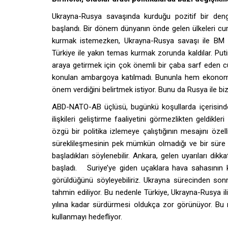
Ukrayna-Rusya savaşında kurduğu pozitif bir denge
başlandı. Bir dönem dünyanın önde gelen ülkeleri cum
kurmak istemezken, Ukrayna-Rusya savaşı ile BM Ge
Türkiye ile yakın temas kurmak zorunda kaldılar. Puti
araya getirmek için çok önemli bir çaba sarf eden
konulan ambargoya katılmadı. Bununla hem ekonomik 
önem verdiğini belirtmek istiyor. Bunu da Rusya ile 
ABD-NATO-AB üçlüsü, bugünkü koşullarda içerisind
ilişkileri geliştirme faaliyetini görmezlikten geldik
özgü bir politika izlemeye çalıştığının mesajını öze
süreklileşmesinin pek mümkün olmadığı ve bir süre 
başladıkları söylenebilir. Ankara, gelen uyarıları di
başladı. Suriye’ye giden uçaklara hava sahasının 
görüldüğünü söyleyebiliriz. Ukrayna sürecinden son
tahmin ediliyor. Bu nedenle Türkiye, Ukrayna-Rusya iliş
yılına kadar sürdürmesi oldukça zor görünüyor. Bu 
kullanmayı hedefliyor.