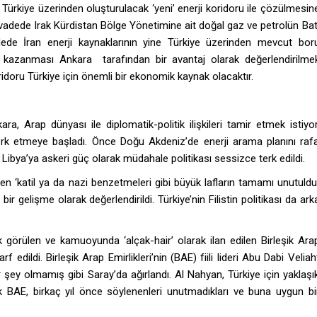
n Türkiye üzerinden oluşturulacak ‘yeni’ enerji koridoru ile çözülmesin
sa vadede Irak Kürdistan Bölge Yönetimine ait doğal gaz ve petrolün Bat
de İran enerji kaynaklarının yine Türkiye üzerinden mevcut bor
m kazanması Ankara tarafından bir avantaj olarak değerlendirilme
ridoru Türkiye için önemli bir ekonomik kaynak olacaktır.
 Arap dünyası ile diplomatik-politik ilişkileri tamir etmek istiyor
 terk etmeye başladı. Önce Doğu Akdeniz’de enerji arama planını raf
 Libya’ya askeri güç olarak müdahale politikası sessizce terk edildi.
en ‘katil ya da nazi benzetmeleri gibi büyük lafların tamamı unutuldu
ir gelişme olarak değerlendirildi. Türkiye’nin Filistin politikası da ark
görülen ve kamuoyunda ‘alçak-hair’ olarak ilan edilen Birleşik Ara
f edildi. Birleşik Arap Emirlikleri’nin (BAE) fiili lideri Abu Dabi Veliah
y olmamış gibi Saray’da ağırlandı. Al Nahyan, Türkiye için yaklaşı
ncak BAE, birkaç yıl önce söylenenleri unutmadıkları ve buna uygun bi