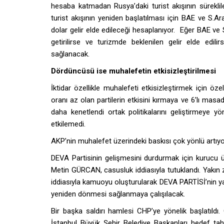
hesaba katmadan Rusya’daki turist akışının süreklileş
turist akışının yeniden başlatılması için BAE ve S.Ar
dolar gelir elde edileceği hesaplanıyor. Eğer BAE ve S
getirilirse ve turizmde beklenilen gelir elde ed
sağlanacak.
Dördüncüsü ise muhalefetin etkisizleştirilmesi
İktidar özellikle muhalefeti etkisizleştirmek için öz
oranı az olan partilerin etkisini kırmaya ve 6’lı masad
daha kenetlendi ortak politikalarını geliştirmeye yö
etkilemedi.
AKP’nin muhalefet üzerindeki baskısı çok yönlü artıyor. 
DEVA Partisinin gelişmesini durdurmak için kurucu ü
Metin GÜRCAN, casusluk iddiasıyla tutuklandı. Ya
iddiasıyla kamuoyu oluşturularak DEVA PARTİSİ’nin yara
yeniden dönmesi sağlanmaya çalışılacak.
Bir başka saldırı hamlesi CHP’ye yönelik başlatıldı
İstanbul Büyük Şehir Belediye Başkanları hedef tahta