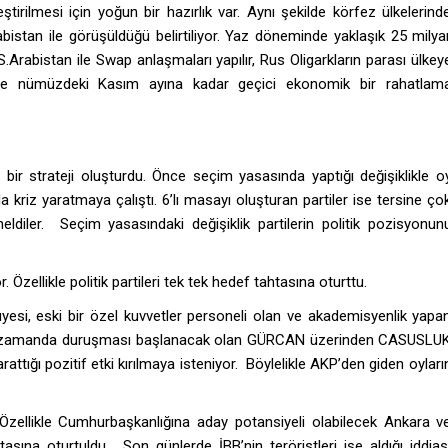
tirilmesi için yoğun bir hazırlık var. Aynı şekilde körfez ülkelerind
abistan ile görüşüldüğü belirtiliyor. Yaz döneminde yaklaşık 25 milya
.Arabistan ile Swap anlaşmaları yapılır, Rus Oligarkların parası ülkey
ilirse nümüzdeki Kasım ayına kadar geçici ekonomik bir rahatlam
el bir strateji oluşturdu. Önce seçim yasasında yaptığı değişiklikle o
a kriz yaratmaya çalıştı. 6’lı masayı oluşturan partiler ise tersine ço
neldiler. Seçim yasasındaki değişiklik partilerin politik pozisyonun
Özellikle politik partileri tek tek hedef tahtasına oturttu.
yesi, eski bir özel kuvvetler personeli olan ve akademisyenlik yapa
kın zamanda duruşması başlanacak olan GÜRCAN üzerinden CASUSLU
ttığı pozitif etki kırılmaya isteniyor. Böylelikle AKP’den giden oyları
. Özellikle Cumhurbaşkanlığına aday potansiyeli olabilecek Ankara v
sına oturtuldu. Son günlerde İBB’nin teröristleri işe aldığı iddias