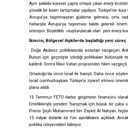
Aynı şekilde küresel çapta ortaya çıkan enerji krizini
yönelik bir kısım tartışmalar yapılıyor. Türkiye’nin kı
Avrupa’ya taşınmasının güdeme gelmesi, orta vade
hatlarıyla Avrupa’ya taşınması talebi giderek öne
isteniyor. Böylelikle oluşturulacak olan yeni enerji ko
İkincisi, Bölgesel ilişkilerde başlattığı yeni süreç
Doğa Akdeniz politikasında esastan vazgeçen Ankara,
Bunun için geçmişte izlediği politikaları bütünüyle
kaldırdı. Sonra Mavi Vatan projesinden fiilen vazgeçti.
Ortadoğu’da önce İsrail ile barıştı. Daha önce söylen
İsrail cumhurbaşkanı Türkiye’yi ziyaret etmesi önemli b
plana atıldı.
15 Temmuz FETÖ darbe girişiminin finansörü olarak 
Emirlikleriyle yeniden ‘barışmak için büyük bir çaba sar
Prensi Şeyh Muhammed bin Zayed Al Nahyan, hiçbir şe
15 milyar dolarlık bir fon ayırdıklarını açıkladı. A
politika izleyecekleri biliniyor.