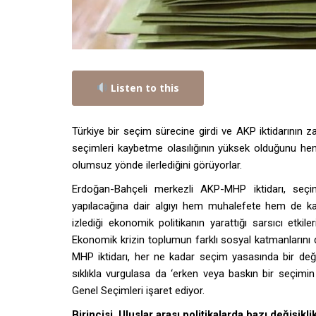
Listen to this
Türkiye bir seçim sürecine girdi ve AKP iktidarının z
seçimleri kaybetme olasılığının yüksek olduğunu h
olumsuz yönde ilerlediğini görüyorlar.
Erdoğan-Bahçeli merkezli AKP-MHP iktidarı, seçim 
yapılacağına dair algıyı hem muhalefete hem de k
izlediği ekonomik politikanın yarattığı sarsıcı etki
Ekonomik krizin toplumun farklı sosyal katmanlarını 
MHP iktidarı, her ne kadar seçim yasasında bir değ
sıklıkla vurgulasa da ‘erken veya baskın bir seçimi
Genel Seçimleri işaret ediyor.
Birincisi, Uluslar arası politikalarda bazı değişik