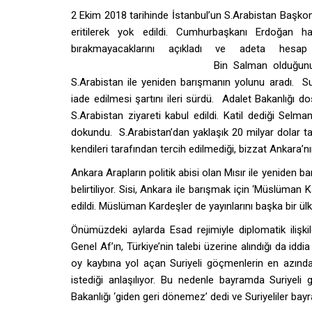
2 Ekim 2018 tarihinde İstanbul’un S.Arabistan Başkon
eritilerek yok edildi. Cumhurbaşkanı Erdoğan h
bırakmayacaklarını açıkladı ve adeta hes
Suudi Arabistan Veliaht Prensi
Bin Salman olduğunu 
S.Arabistan ile yeniden barışmanın yolunu aradı. Suu
iade edilmesi şartını ileri sürdü. Adalet Bakanlığ
S.Arabistan ziyareti kabul edildi. Katil dediği Sel
dokundu. S.Arabistan’dan yaklaşık 20 milyar dolar tal
kendileri tarafından tercih edilmediği, bizzat Ankara’nı
Ankara Arapların politik abisi olan Mısır ile yeniden
belirtiliyor. Sisi, Ankara ile barışmak için ‘Müslüman 
edildi. Müslüman Kardeşler de yayınlarını başka bir 
Önümüzdeki aylarda Esad rejimiyle diplomatik ilişkile
Genel Af’ın, Türkiye’nin talebi üzerine alındığı da iddi
oy kaybına yol açan Suriyeli göçmenlerin en azında b
istediği anlaşılıyor. Bu nedenle bayramda Suriyeli gö
Bakanlığı ‘giden geri dönemez’ dedi ve Suriyeliler bay