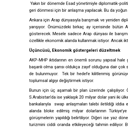
Yakın bir dönemde Esad yönetimiyle diplomatik-politi
geri dönmesi için bir anlaşma yapılacak. Bu da yoğun 
Ankara için Arap dünyasıyla barışmak ve yeniden dipl
yarışıyor. Önümüzdeki birkaç ay içerisinde bütün Ara
gösterecek. Mesele sadece Arap dünyası ile barışmak 
özellikle ekonomik alanda kullanmak istiyor. Ancak ikti
Üçüncüsü, Ekonomik göstergeleri düzeltmek
AKP-MHP iktidarının en önemli sorunu yapısal hale ge
başarılı olma şansı oldukça zayıf olduğuna dair çok sayı
de bulunmuyor. Tek bir hedefe kilitlenmiş görünüyorl
toplumsal algıyı değiştirmek istiyor.
Bunun için üç aşamalı bir plan üzerinde çalışılıyor. Ö
S.Arabistan’da ise yaklaşık 20 milyar dolar yani iki ülke
bankalarıyla swap anlaşmaları talebi iletildiği iddia
alanda bloke edilmiş milyar dolarlarının Türkiye’y
görüşmelerin yapıldığı belirtiliyor. Diğeri ise yaz dö
turizmini ciddi oranda etkileyeceği tahmin ediliyor