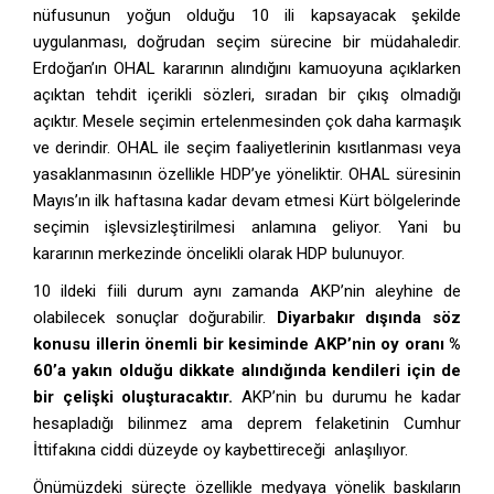
nüfusunun yoğun olduğu 10 ili kapsayacak şekilde
uygulanması, doğrudan seçim sürecine bir müdahaledir.
Erdoğan’ın OHAL kararının alındığını kamuoyuna açıklarken
açıktan tehdit içerikli sözleri, sıradan bir çıkış olmadığı
açıktır. Mesele seçimin ertelenmesinden çok daha karmaşık
ve derindir. OHAL ile seçim faaliyetlerinin kısıtlanması veya
yasaklanmasının özellikle HDP’ye yöneliktir. OHAL süresinin
Mayıs’ın ilk haftasına kadar devam etmesi Kürt bölgelerinde
seçimin işlevsizleştirilmesi anlamına geliyor. Yani bu
kararının merkezinde öncelikli olarak HDP bulunuyor.
10 ildeki fiili durum aynı zamanda AKP’nin aleyhine de
olabilecek sonuçlar doğurabilir.
Diyarbakır dışında söz
konusu illerin önemli bir kesiminde AKP’nin oy oranı %
60’a yakın olduğu dikkate alındığında kendileri için de
bir çelişki oluşturacaktır.
AKP’nin bu durumu he kadar
hesapladığı bilinmez ama deprem felaketinin Cumhur
İttifakına ciddi düzeyde oy kaybettireceği anlaşılıyor.
Önümüzdeki süreçte özellikle medyaya yönelik baskıların