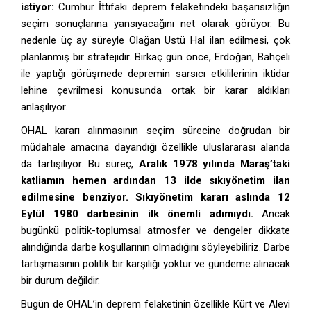
istiyor:
Cumhur İttifakı deprem felaketindeki başarısızlığın
seçim sonuçlarına yansıyacağını net olarak görüyor. Bu
nedenle üç ay süreyle Olağan Üstü Hal ilan edilmesi, çok
planlanmış bir stratejidir. Birkaç gün önce, Erdoğan, Bahçeli
ile yaptığı görüşmede depremin sarsıcı etkililerinin iktidar
lehine çevrilmesi konusunda ortak bir karar aldıkları
anlaşılıyor.
OHAL kararı alınmasının seçim sürecine doğrudan bir
müdahale amacına dayandığı özellikle uluslararası alanda
da tartışılıyor. Bu süreç,
Aralık 1978 yılında Maraş’taki
katliamın hemen ardından 13 ilde sıkıyönetim ilan
edilmesine benziyor. Sıkıyönetim kararı aslında 12
Eylül 1980 darbesinin ilk önemli adımıydı.
Ancak
bugünkü politik-toplumsal atmosfer ve dengeler dikkate
alındığında darbe koşullarının olmadığını söyleyebiliriz. Darbe
tartışmasının politik bir karşılığı yoktur ve gündeme alınacak
bir durum değildir.
Bugün de OHAL’in deprem felaketinin özellikle Kürt ve Alevi