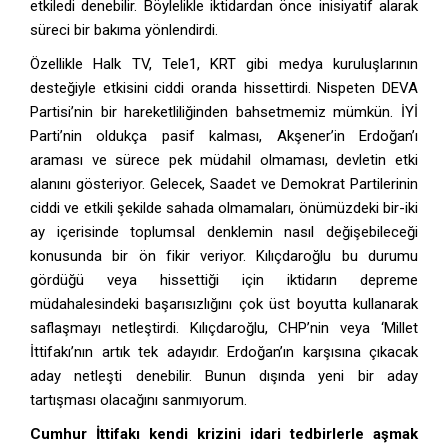
etkiledi denebilir. Böylelikle iktidardan önce inisiyatif alarak
süreci bir bakıma yönlendirdi.
Özellikle Halk TV, Tele1, KRT gibi medya kuruluşlarının
desteğiyle etkisini ciddi oranda hissettirdi. Nispeten DEVA
Partisi’nin bir hareketliliğinden bahsetmemiz mümkün. İYİ
Parti’nin oldukça pasif kalması, Akşener’in Erdoğan’ı
araması ve sürece pek müdahil olmaması, devletin etki
alanını gösteriyor. Gelecek, Saadet ve Demokrat Partilerinin
ciddi ve etkili şekilde sahada olmamaları, önümüzdeki bir-iki
ay içerisinde toplumsal denklemin nasıl değişebileceği
konusunda bir ön fikir veriyor. Kılıçdaroğlu bu durumu
gördüğü veya hissettiği için iktidarın depreme
müdahalesindeki başarısızlığını çok üst boyutta kullanarak
saflaşmayı netleştirdi. Kılıçdaroğlu, CHP’nin veya ‘Millet
İttifakı’nın artık tek adayıdır. Erdoğan’ın karşısına çıkacak
aday netleşti denebilir. Bunun dışında yeni bir aday
tartışması olacağını sanmıyorum.
Cumhur İttifakı kendi krizini idari tedbirlerle aşmak