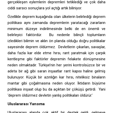
gerçekleşen eylemlerin depremleri tetiklediği ve çok daha
ciddi sarsıcı sonuçlara yol açtığı artık biliniyor.
Özellikle deprem kuşağında olan ülkelerin belirlediği deprem
politikası aynı zamanda depremlerin yaratacağı zararların
minimum düzeye indirilmesinde belki de en önemli ve
belirleyici faktördür. Bu nedenle bilinçli toplumların
izledikleri bilimin ve aklın ön planda olduğu doğru politikalar
sayesinde deprem öldürmez. Devletlerin çıkarları, savaşlar,
daha fazla kar elde etme hırsı, rant yaratmak için çarpık
kentleşme gibi faktörler depremin felakete dönüşmesine
neden olmaktadır. Türkiye’nin her yerini kontrolsüzce bir ve
adeta bir ağ gibi saran inşaatlar rant kapısı haline gelmiş
bulunuyor. Küçük bir azınlığın kar hırsı, niteliksiz binaların
mantar gibi çoğalmasına neden oluyor. İktidarın büyüme
politikası inşaat olup bu da açıktan bir çöküşü getirdi. Yani
‘deprem öldürmez devletin yanlış politikaları öldürür.’
Uluslararası Yansıma
Uluslararası alanda çok aktif bir destek geldi, gelmeye