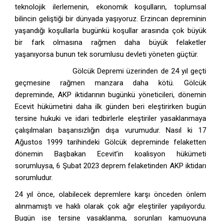
teknolojik ilerlemenin, ekonomik koşulların, toplumsal
bilincin geliştiği bir dünyada yaşıyoruz. Erzincan depreminin
yaşandığı koşullarla bugünkü koşullar arasında çok büyük
bir fark olmasına rağmen daha büyük felaketler
yaşanıyorsa bunun tek sorumlusu devleti yöneten güçtür.
17 Ağustos 1999
Gölcük Depremi üzerinden de 24 yıl geçti
geçmesine rağmen manzara daha kötü. Gölcük
depreminde, AKP iktidarının bugünkü yöneticileri, dönemin
Ecevit hükümetini daha ilk günden beri eleştirirken bugün
tersine hukuki ve idari tedbirlerle eleştiriler yasaklanmaya
çalışılmaları başarısızlığın dışa vurumudur. Nasıl ki 17
Ağustos 1999 tarihindeki Gölcük depreminde felaketten
dönemin Başbakan Ecevit’in koalisyon hükümeti
sorumluysa, 6 Şubat 2023 deprem felaketinden AKP iktidarı
sorumludur.
24 yıl önce, olabilecek depremlere karşı önceden önlem
alınmamıştı ve haklı olarak çok ağır eleştiriler yapılıyordu.
Bugün ise tersine yasaklanma, sorunları kamuoyuna