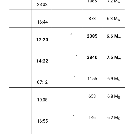
1086
7.2 M
w
1970
23:02
Kütahya
22 Mayıs
TSİ
Bingöl
878
6.8 M
w
1971
16:44
6 Eylül
TSİ
Lice
,
2385
6.6 M
w
1975
12:20
Diyarbakır
24
TSİ
Muradiye
,
Kasım
3840
7.5 M
w
14:22
Van
1976
30 Ekim
TSİ
Narman
,
1155
6.9 M
S
1983
07:12
Erzurum
13 Mart
TSİ
Erzincan
653
6.8 M
S
1992
19:08
27
TSİ
Ceyhan
,
Haziran
146
6.2 M
S
16:55
Adana
1998