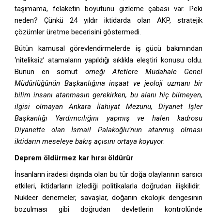
taşımama, felaketin boyutunu gizleme çabası var. Peki
neden? Çünkü 24 yıldır iktidarda olan AKP, stratejik
çözümler üretme becerisini göstermedi.
Bütün kamusal görevlendirmelerde iş gücü bakımından
‘niteliksiz’ atamaların yapıldığı sıklıkla eleştiri konusu oldu.
Bunun en somut
örneği
Afetlere Müdahale Genel
Müdürlüğünün Başkanlığına inşaat ve jeoloji uzmanı bir
bilim insanı atanmasın gerekirken, bu alanı hiç bilmeyen,
ilgisi olmayan Ankara İlahiyat Mezunu, Diyanet İşler
Başkanlığı Yardımcılığını yapmış ve halen kadrosu
Diyanette olan İsmail Palakoğlu’nun atanmış olması
iktidarın meseleye bakış açısını ortaya koyuyor
.
Deprem öldürmez kar hırsı öldürür
İnsanların iradesi dışında olan bu tür doğa olaylarının sarsıcı
etkileri, iktidarların izlediği politikalarla doğrudan ilişkilidir.
Nükleer denemeler, savaşlar, doğanın ekolojik dengesinin
bozulması gibi doğrudan devletlerin kontrolünde