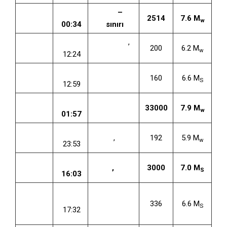
7 Mayıs
TSİ
Türkiye
–
İran
2514
7.6 M
w
1930
00:34
sınırı
1 Mayıs
TSİ
Kağızman
,
200
6.2 M
w
1935
12:24
Kars
19 Nisan
TSİ
Kırşehir
160
6.6 M
S
1938
12:59
27 Aralık
TSİ
Erzincan
33000
7.9 M
w
1939
01:57
10 Eylül
TSİ
Erciş
,
Van
192
5.9 M
w
1941
23:53
20 Aralık
TSİ
Erbaa
,
Tokat
3000
7.0 M
S
1942
16:03
20
TSİ
Haziran
Adapazarı
336
6.6 M
S
17:32
1943