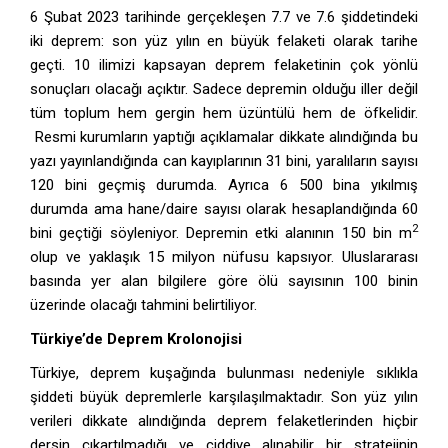
6 Şubat 2023 tarihinde gerçekleşen 7.7 ve 7.6 şiddetindeki
iki deprem: son yüz yılın en büyük felaketi olarak tarihe
geçti. 10 ilimizi kapsayan deprem felaketinin çok yönlü
sonuçları olacağı açıktır. Sadece depremin olduğu iller değil
tüm toplum hem gergin hem üzüntülü hem de öfkelidir.
Resmi kurumların yaptığı açıklamalar dikkate alındığında bu
yazı yayınlandığında can kayıplarının 31 bini, yaralıların sayısı
120 bini geçmiş durumda. Ayrıca 6 500 bina yıkılmış
durumda ama hane/daire sayısı olarak hesaplandığında 60
2
bini geçtiği söyleniyor. Depremin etki alanının 150 bin m
olup ve yaklaşık 15 milyon nüfusu kapsıyor. Uluslararası
basında yer alan bilgilere göre ölü sayısının 100 binin
üzerinde olacağı tahmini belirtiliyor.
Türkiye’de Deprem Krolonojisi
Türkiye, deprem kuşağında bulunması nedeniyle sıklıkla
şiddeti büyük depremlerle karşılaşılmaktadır. Son yüz yılın
verileri dikkate alındığında deprem felaketlerinden hiçbir
dersin çıkartılmadığı ve ciddiye alınabilir bir stratejinin