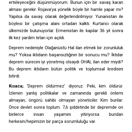
erteleyeceğini düşünmüyorum. Bunun için bir savaş kararı
alması gerekir. Rojava’ya yönelik böyle bir hamle yapar mı?
Yapılsa da savaş olarak değerlendirilmiyor. Yunanistan ile
böylesi bir çatışma alanı ortadan kalktı. Kurtarıcı olarak
ülkemizde bulunuyorlar. Ermenistan ile kapılar 36 yıl sonra
ilk kez yardım tırları için açıldı.
Deprem nedeniyle Olağanüstü Hal ilan etmek bir zorunluluk
mu? Yoksa iktidarın başarısızlığının bir sonucu mu? İktidar
deprem sürecini iyi yönetmiş olsaydı OHAL ilan eder miydi?
Bu deprem iktidarın bütün politik ve toplumsal kredisini
bitirdi.
Kısaca;
‘Deprem öldürmez’ diyoruz. Peki, kim öldürür.
İzlenen yanlış politikalar ve zamanında gerekli önlemi
almayan, öngörü sahibi olmayan yöneticiler. Kim bunlar:
Önce devlet sonra toplum. 7,6 şiddetinde bir depremde on
binlerce insan yaşamını yitiriyorsa bundan
herkesin/hepimizin bir parça sorumluluğu var.