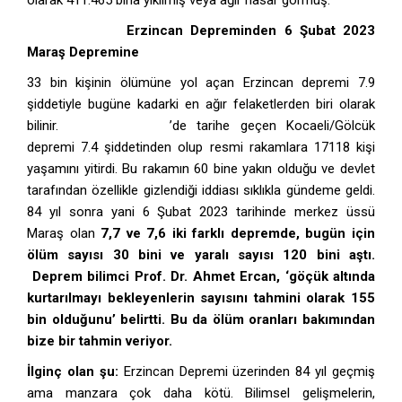
olarak 411.465 bina yıkılmış veya ağır hasar görmüş.
27 Aralık 1939
Erzincan Depreminden 6 Şubat 2023
Maraş Depremine
33 bin kişinin ölümüne yol açan Erzincan depremi 7.9
şiddetiyle bugüne kadarki en ağır felaketlerden biri olarak
bilinir.
17 Ağustos 1999
’de tarihe geçen Kocaeli/Gölcük
depremi 7.4 şiddetinden olup resmi rakamlara 17118 kişi
yaşamını yitirdi. Bu rakamın 60 bine yakın olduğu ve devlet
tarafından özellikle gizlendiği iddiası sıklıkla gündeme geldi.
84 yıl sonra yani 6 Şubat 2023 tarihinde merkez üssü
Maraş olan
7
,7 ve 7,6 iki farklı depremde, bugün için
ölüm sayısı 30 bini ve yaralı sayısı 120 bini aştı.
Deprem bilimci Prof. Dr. Ahmet Ercan, ‘göçük altında
kurtarılmayı bekleyenlerin sayısını tahmini olarak 155
bin olduğunu’ belirtti. Bu da ölüm oranları bakımından
bize bir tahmin veriyor.
İlginç olan şu:
Erzincan Depremi üzerinden 84 yıl geçmiş
ama manzara çok daha kötü. Bilimsel gelişmelerin,