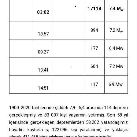
17
TSİ
Gölcük
,
Ağustos
17118
7.4 M
w
03:02
Kocaeli
1999
12 Kasım
TSİ
Düzce
894
7.2 M
w
1999
18:57
1 Mayıs
TSİ
Bingöl
177
6.4 Mw
2003
00:27
23 Ekim
TSİ
Tabanlı
,
Van
604
7.2 Mw
2011
13:41
30 Ekim
TSİ
Ege Denizi
117
6.9 Mw
2020
14:51
1900-2020 tarihlerinde şiddeti 7,9- 5,4 arasında 114 deprem
gerçekleşmiş ve 83 037 kişi yaşamını yetirmiş. Son 58 yıl
içerisinde gerçekleşen depremlerden 58.202 vatandaşımız
hayatını kaybetmiş, 122.096 kişi yaralanmış ve yaklaşık