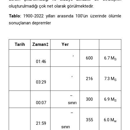
oluşturulmadığı çok net olarak görülmektedir.
Tablo:
1900-2022 yılları arasında 100’ün üzerinde ölümle
sonuçlanan depremler
Tarih
Zaman‡
Yer
Kayıplar
Büyüklük
29 Nisan
TSİ
Malazgirt
,
600
6.7 M
S
1903
01:46
Muş
9
TSİ
Mürefte
,
Ağustos
216
7.3 M
S
03:29
Tekirdağ
1912
4 Ekim
TSİ
Burdur
–
300
6.9 M
S
1914
00:07
Isparta
sınırı
Türkiye
–
22 Ekim
TSİ
Ermenistan
355
6.0 M
w
1926
21:59
sınırı