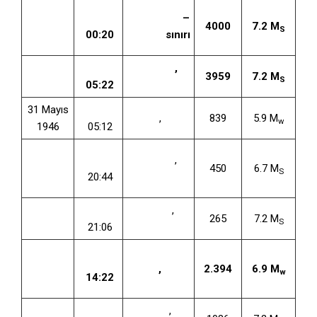
27
TSİ
Kastamonu
–
Kasım
4000
7.2 M
S
00:20
Çankırı
sınırı
1943
1 Şubat
TSİ
Gerede
,
3959
7.2 M
S
1944
05:22
Bolu
31 Mayıs
TSİ
Varto
,
Muş
839
5.9 M
w
1946
05:12
17
TSİ
Karlıova
,
Ağustos
450
6.7 M
S
20:44
Bingöl
1949
18 Mart
TSİ
Yenice
,
265
7.2 M
S
1953
21:06
Çanakkale
19
TSİ
Ağustos
Varto
,
Muş
2.394
6.9 M
w
14:22
1966
28 Mart
TSİ
Gediz
,