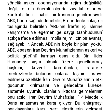
yönelik askeri operasyonunda rejim değişikliği
değil, rejimin önemli ölçüde zayıflatılması ve
kontrol altına alınabilir bir konuma getirilmesiydi.
ABD, bunu sağladı denebilir., Bu nedenle anlaşma
taslağında belirtilen ‘ABD’nin İran’ın iç işlerine
karışmama ve egemenliğe saygı taahhüdünün’
açıkça ifade edilmesi, molla rejimi için bir avantaj
sağlayabilir. Ancak, ABD’nin böyle bir planı yoktu.
ABD, esasen İran Devrim Muhafızlarının askeri ve
politik gücünü kırmayı esas aldı. Dini lider
Hamaney başta olmak üzere genelkurmay
başkanı, kuvvet komutanları, stratejik
merkezlerde bulunan onlarca kişinin tasfiye
edilmesi özellikle İran Devrim Muhafızlarının etki
gücünün kırılmasını ve gelecekte küresel
sistemle uyumlu olanların iktidara gelmelerinin
önü açıldı. İran Devrim Muhafızları, ’14 Maddelik
Barış anlaşmasına karşı çıkıyor. Bu anlaşmayı
onaylayanlara karşı sert eleştirilerin gelmesi,