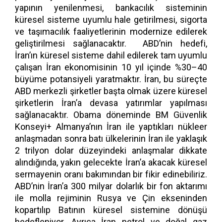
yapının yenilenmesi, bankacılık sisteminin
küresel sisteme uyumlu hale getirilmesi, sigorta
ve taşımacılık faaliyetlerinin modernize edilerek
geliştirilmesi sağlanacaktır. ABD’nin hedefi,
İran’ın küresel sisteme dahil edilerek tam uyumlu
çalışan İran ekonomisinin 10 yıl içinde %30–40
büyüme potansiyeli yaratmaktır. İran, bu süreçte
ABD merkezli şirketler başta olmak üzere küresel
şirketlerin İran’a devasa yatırımlar yapılması
sağlanacaktır. Obama döneminde BM Güvenlik
Konseyi+ Almanya’nın İran ile yaptıkları nükleer
anlaşmadan sonra batı ülkelerinin İran ile yaklaşık
2 trilyon dolar düzeyindeki anlaşmalar dikkate
alındığında, yakın gelecekte İran’a akacak küresel
sermayenin oranı bakımından bir fikir edinebiliriz.
ABD’nin İran’a 300 milyar dolarlık bir fon aktarımı
ile molla rejiminin Rusya ve Çin ekseninden
kopartılıp Batının küresel sistemine dönüşü
hedefleniyor. Ayrıca İran petrol ve doğal gaz