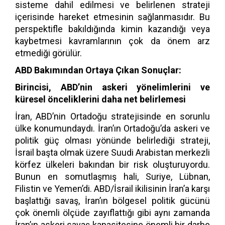
sisteme dahil edilmesi ve belirlenen strateji
içerisinde hareket etmesinin sağlanmasıdır. Bu
perspektifle bakıldığında kimin kazandığı veya
kaybetmesi kavramlarının çok da önem arz
etmediği görülür.
ABD Bakımından Ortaya Çıkan Sonuçlar:
Birincisi, ABD’nin askeri yönelimlerini ve
küresel önceliklerini daha net belirlemesi
İran, ABD’nin Ortadoğu stratejisinde en sorunlu
ülke konumundaydı. İran’ın Ortadoğu’da askeri ve
politik güç olması yönünde belirlediği strateji,
İsrail başta olmak üzere Suudi Arabistan merkezli
körfez ülkeleri bakından bir risk oluşturuyordu.
Bunun en somutlaşmış hali, Suriye, Lübnan,
Filistin ve Yemen’di. ABD/İsrail ikilisinin İran’a karşı
başlattığı savaş, İran’ın bölgesel politik gücünü
çok önemli ölçüde zayıflattığı gibi aynı zamanda
İran’ın askeri savaş kapasitesine önemli bir darbe