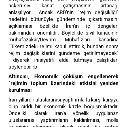
askeri-sivil kanat çatışmasının artacağı
anlaşılıyor. Ancak ABD’nin “rejim değişikliği”
hedefini bütünüyle gündeminde çıkartılmasını
açıklaması özellikle İran’ın iç dengeleri
bakımından önemlidir. Böylelikle sivil kanadının
muhafazakâr/Devrim Muhafızları kanadına
“ülkemizdeki rejimi kabul ettirdik, bundan sonra
rejim değişikliklerini gündeme getirilmeyecek”
diyerek inisiyatifi elde tutmaya çalıştıkları
söylenebilirb
Altıncısı, Ekonomik çöküşün engellenerek
“rejimin toplum üzerindeki etkisini yeniden
kurulması
İran yıllardır uluslararası yaptırımlarla karşı karşıya
olup ciddi bir ekonomik krizle boğuşmaktadır.
Öncelikli olarak İran’a yönelik uygulanan
uluslararası yaptırımların kaldırılması, molla
rejiminin ekonomik olarak rahat bir nefes