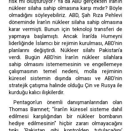
risk mi oluşturuyor? Ya da ABD gerçekten İran’ın
nükleer silaha sahip olmasına karşı mıdır? Böyle
olmadığını söyleyebiliriz. ABD, Şah Rıza Pehlevi
döneminde İran’ın nükleer silaha sahip olmasına
karar vermişti. Bunun için teknoloji transferi de
yapmaya başlamıştı. Ancak İran’da Humeyni
liderliğinde İslamcı bir rejimin kurulması, ABD’nin
planlarını değiştirdi. Nükleer silahı Pakistan’a
verdi. Bugün ABD’nin İran’ın nükleer silahlara
sahip olmasını istememesinin ve engellemeye
çalışmasının temel nedeni, molla rejiminin
küresel sistemin dışında olması ve ABD’nin
stratejik çatışma halinde olduğu Çin ve Rusya ile
kurduğu kalıcı ilişkilerdir.
Pentagon’un önemli danışmanlarından olan
Thomas Barnnet; “İran’ın küresel sisteme dahil
edilmesi karşılığından bir nükleer bombanın
hediye edilmesinin” hiçbir zararı olmayacağını
tıpkı ‘Pakistan gibi kontrolden tutulacağını’