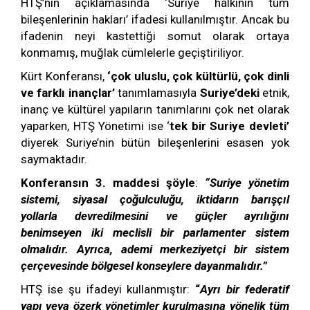
HTŞ’nin açıklamasında ‘Suriye halkının tüm
bileşenlerinin hakları’ ifadesi kullanılmıştır. Ancak bu
ifadenin neyi kastettiği somut olarak ortaya
konmamış, muğlak cümlelerle geçiştiriliyor.
Kürt Konferansı,
‘çok uluslu, çok kültürlü, çok dinli
ve farklı inançlar’
tanımlamasıyla
Suriye’deki
etnik,
inanç ve kültürel yapıların tanımlarını çok net olarak
yaparken, HTŞ Yönetimi ise ‘
tek bir Suriye devleti’
diyerek Suriye’nin bütün bileşenlerini esasen yok
saymaktadır.
Konferansın 3. maddesi şöyle
:
“Suriye yönetim
sistemi, siyasal çoğulculuğu, iktidarın barışçıl
yollarla devredilmesini ve güçler ayrılığını
benimseyen iki meclisli bir parlamenter sistem
olmalıdır. Ayrıca, ademi merkeziyetçi bir sistem
çerçevesinde bölgesel konseylere dayanmalıdır.”
HTŞ ise şu ifadeyi kullanmıştır:
“
Ayrı bir federatif
yapı veya özerk yönetimler kurulmasına yönelik tüm