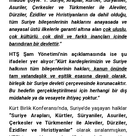
madde şöyle:
“1
. Suriye, Araplar, Kürtler, Süryaniler,
Asuriler, Çerkesler ve Türkmenler ile Aleviler,
Dürziler, Êzidîler ve Hıristiyanların da dahil olduğu,
tüm Suriye bileşenlerinin haklarını anayasada ve
anayasal üstü ilkelerle garanti altına alan
çok uluslu,
çok kültürlü, çok dinli ve farklı inançları içinde
barındıran bir devlettir
.”
HTŞ Şam Yönetimi’nin açıklamasında ise şu
ifadeler yer alıyor:
“Kürt kardeşlerimizin ve Suriye
halkının tüm bileşenlerinin hakları
, kanun önünde
tam vatandaşlık ve eşitlik esasına dayalı olarak,
birleşik bir Suriye devleti çerçevesinde korunacaktır.
Bu hedefin gerçekleştirilmesi için herhangi bir dış
müdahale ya da vesayete ihtiyaç yoktur.”
Kürt Birlik Konferansı’nda, Suriye’de yaşayan halklar
“Suriye Arapları, Kürtler, Süryaniler, Asuriler,
Çerkesler ve Türkmenler ile Aleviler, Dürziler,
Êzidîler ve Hıristiyanlar”
olarak sıralanmışken,