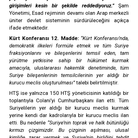
girişimleri kesin bir şekilde reddediyoruz.”
Şam
Yönetimi, Esad rejiminin devamı olan Arap merkezli
üniter devlet sisteminin sürdürüleceğini açıkça
ifade etmektedir.
Kürt Konferansı 12. Madde:
“Kürt Konferansı’nda,
demokratik ilkeleri formüle etmek ve tüm Suriye
fraksiyonlarını ve bileşenlerini temsil eden, tam
yürütme yetkisine sahip bir hükümet kurmak
amacıyla, uluslararası hakemlik denetiminde, tüm
Suriye bileşenlerinin temsilcilerinin yer aldığı bir
kurucu meclis oluşturulması”
talebi belirtilmiştir.
HTŞ ise yalnızca 150 HTŞ yöneticisinin katıldığı bir
toplantıyla Colani’yi Cumhurbaşkanı ilan etti. Tüm
Suriyelilerin yer aldığı bir kurucu meclis kurmak
yerine kendi dar kadrolarıyla bir kurucu meclis ilan
etti. Bu nedenle
“Suriye’nin toprak ve halk bütünlüğü
kırmızı çizgimizdir. Bu çizginin aşılması, ulusal
kimliğe zarar vermek ve Suriye’nin birliğini tehdit