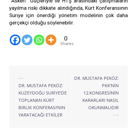
Askeri Güçleriyle ile HTŞ arasındaki çatışmaların
yayılma riski dikkate alındığında, Kürt Konferansının
Suriye için önerdiği yönetim modelinin çok daha
gerçekçi olduğu söylenebilir.
0
Shares
⟵
DR. MUSTAFA PEKÖZ:
DR. MUSTAFA PEKÖZ:
PKK’NİN
KUZEYDOĞU SURİYE’DE
12.KONGRESİNİN
TOPLANAN KÜRT
KARARLARI NASIL
BİRLİK KONFERASI’NIN
OKUNMALIDIR
YARATACAĞI ETKİLER
⟶