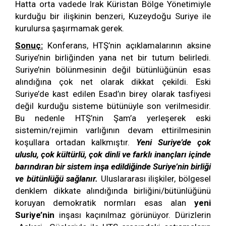
Hatta orta vadede Irak Küristan Bölge Yönetimiyle
kurduğu bir ilişkinin benzeri, Kuzeydoğu Suriye ile
kurulursa şaşırmamak gerek.
Sonuç:
Konferans, HTŞ’nin açıklamalarının aksine
Suriye’nin birliğinden yana net bir tutum belirledi.
Suriye’nin bölünmesinin değil bütünlüğünün esas
alındığına çok net olarak dikkat çekildi. Eski
Suriye’de kast edilen Esad’ın birey olarak tasfiyesi
değil kurduğu sisteme bütünüyle son verilmesidir.
Bu nedenle HTŞ’nin Şam’a yerleşerek eski
sistemin/rejimin varlığının devam ettirilmesinin
koşullara ortadan kalkmıştır.
Yeni Suriye’de çok
uluslu, çok kültürlü, çok dinli ve farklı inançları içinde
barındıran bir sistem inşa edildiğinde Suriye’nin birliği
ve bütünlüğü sağlanır.
Uluslararası ilişkiler, bölgesel
denklem dikkate alındığında birliğini/bütünlüğünü
koruyan demokratik normları esas alan
yeni
Suriye’nin
inşası kaçınılmaz görünüyor. Dürizlerin