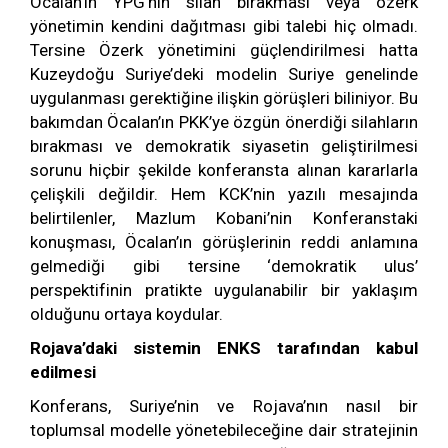
Öcalan’ın YPG’nin silah bırakması veya özerk
yönetimin kendini dağıtması gibi talebi hiç olmadı.
Tersine Özerk yönetimini güçlendirilmesi hatta
Kuzeydoğu Suriye’deki modelin Suriye genelinde
uygulanması gerektiğine ilişkin görüşleri biliniyor. Bu
bakımdan Öcalan’ın PKK’ye özgün önerdiği silahların
bırakması ve demokratik siyasetin geliştirilmesi
sorunu hiçbir şekilde konferansta alınan kararlarla
çelişkili değildir. Hem KCK’nin yazılı mesajında
belirtilenler, Mazlum Kobani’nin Konferanstaki
konuşması, Öcalan’ın görüşlerinin reddi anlamına
gelmediği gibi tersine ‘demokratik ulus’
perspektifinin pratikte uygulanabilir bir yaklaşım
olduğunu ortaya koydular.
Rojava’daki sistemin ENKS tarafından kabul
edilmesi
Konferans, Suriye’nin ve Rojava’nın nasıl bir
toplumsal modelle yönetebileceğine dair stratejinin