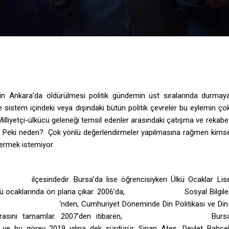
’in Ankara’da öldürülmesi politik gündemin üst sıralarında durmay
 sistem içindeki veya dışındaki bütün politik çevreler bu eylemin ço
. Milliyetçi-ülkücü geleneği temsil edenler arasındaki çatışma ve rekabe
dü. Peki neden? Çok yönlü değerlendirmeler yapılmasına rağmen kims
vermek istemiyor.
ursunbey
ilçesindedir. Bursa’da lise öğrencisiyken Ülkü Ocaklar Lis
ücü ocaklarında ön plana çıkar. 2006’da,
Gazi Üniversitesi
Sosyal Bilgile
ttepe Üniversitesi
‘nden, Cumhuriyet Döneminde Din Politikası ve Din
torasını tamamlar. 2007’den itibaren,
Milliyetçi Hareket Partisi
Burs
 ve bu görev 2019 yılına dek sürdürür. Sinan Ateş, Devlet Bahçel