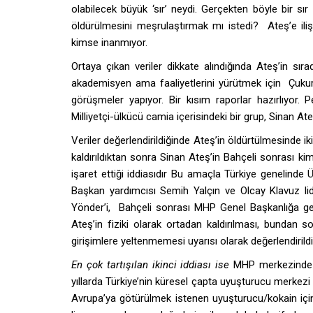
olabilecek büyük ‘sır’ neydi. Gerçekten böyle bir sır
öldürülmesini meşrulaştırmak mı istedi? Ateş’e iliş
kimse inanmıyor.
Ortaya çıkan veriler dikkate alındığında Ateş’in sır
akademisyen ama faaliyetlerini yürütmek için Çukuramb
görüşmeler yapıyor. Bir kısım raporlar hazırlıyor.
Milliyetçi-ülkücü camia içerisindeki bir grup, Sinan At
Veriler değerlendirildiğinde Ateş’in öldürtülmesinde iki
kaldırıldıktan sonra Sinan Ateş’in Bahçeli sonrası k
işaret ettiği iddiasıdır Bu amaçla Türkiye genelinde 
Başkan yardımcısı Semih Yalçın ve Olcay Klavuz lider
Yönder’i, Bahçeli sonrası MHP Genel Başkanlığa getir
Ateş’in fiziki olarak ortadan kaldırılması, bundan
girişimlere yeltenmemesi uyarısı olarak değerlendirildi
En çok tartışılan ikinci iddiası ise
MHP merkezinde ol
yıllarda Türkiye’nin küresel çapta uyuşturucu merkezi
Avrupa’ya götürülmek istenen uyuşturucu/kokain için 