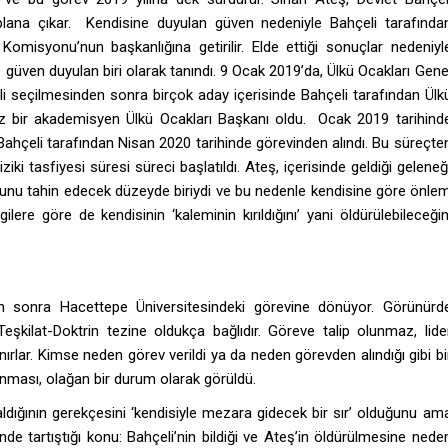
 plana çıkar. Kendisine duyulan güven nedeniyle Bahçeli tarafında
Komisyonu’nun başkanlığına getirilir. Elde ettiği sonuçlar nedeniyl
 güven duyulan biri olarak tanındı. 9 Ocak 2019’da, Ülkü Ocakları Gene
kili seçilmesinden sonra birçok aday içerisinde Bahçeli tarafından Ülk
k kez bir akademisyen Ülkü Ocakları Başkanı oldu. Ocak 2019 tarihind
ahçeli tarafından Nisan 2020 tarihinde görevinden alındı. Bu süreçte
ki tasfiyesi süresi süreci başlatıldı. Ateş, içerisinde geldiği geleneğ
olduğunu tahin edecek düzeyde biriydi ve bu nedenle kendisine göre önle
lere göre de kendisinin ‘kaleminin kırıldığını’ yani öldürülebileceğin
an sonra Hacettepe Üniversitesindeki görevine dönüyor. Görünürd
-Teşkilat-Doktrin tezine oldukça bağlıdır. Göreve talip olunmaz, lide
nırlar. Kimse neden görev verildi ya da neden görevden alındığı gibi bi
nması, olağan bir durum olarak görüldü.
ldığının gerekçesini ‘kendisiyle mezara gidecek bir sır’ olduğunu am
nde tartıştığı konu: Bahçeli’nin bildiği ve Ateş’in öldürülmesine nede