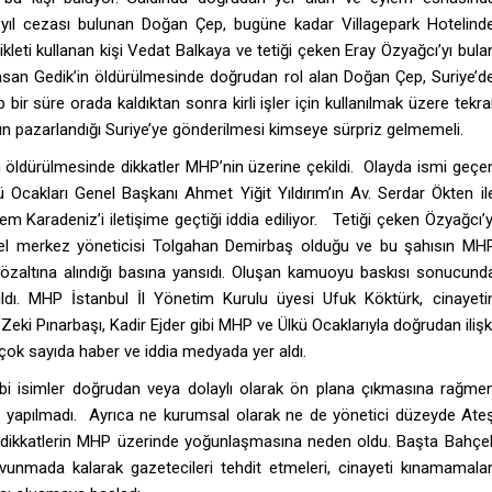
 yıl cezası bulunan Doğan Çep, bugüne kadar Villagepark Hotelind
leti kullanan kişi Vedat Balkaya ve tetiği çeken Eray Özyağcı’yı bula
asan Gedik’in öldürülmesinde doğrudan rol alan Doğan Çep, Suriye’d
 bir süre orada kaldıktan sonra kirli işler için kullanılmak üzere tekra
ların pazarlandığı Suriye’ye gönderilmesi kimseye sürpriz gelmemeli.
n öldürülmesinde dikkatler MHP’nin üzerine çekildi. Olayda ismi geçe
kü Ocakları Genel Başkanı Ahmet Yiğit Yıldırım’ın Av. Serdar Ökten il
em Karadeniz’i iletişime geçtiği iddia ediliyor. Tetiği çeken Özyağcı’y
genel merkez yöneticisi Tolgahan Demirbaş olduğu ve bu şahısın MH
 gözaltına alındığı basına yansıdı. Oluşan kamuoyu baskısı sonucund
akıldı. MHP İstanbul İl Yönetim Kurulu üyesi Ufuk Köktürk, cinayeti
. Zeki Pınarbaşı, Kadir Ejder gibi MHP ve Ülkü Ocaklarıyla doğrudan ilişk
r çok sayıda haber ve iddia medyada yer aldı.
ibi isimler doğrudan veya dolaylı olarak ön plana çıkmasına rağme
a yapılmadı. Ayrıca ne kurumsal olarak ne de yönetici düzeyde Ate
n dikkatlerin MHP üzerinde yoğunlaşmasına neden oldu. Başta Bahçel
vunmada kalarak gazetecileri tehdit etmeleri, cinayeti kınamamalar