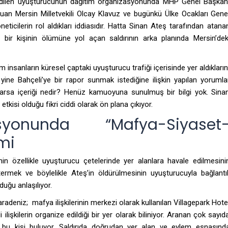
de edilen uyuşturucunun dağıtım organizasyonunda MHP Genel Başkan
uan Mersin Milletvekili Olcay Klavuz ve bugünkü Ülke Ocakları Gene
ticilerin rol aldıkları iddiasıdır. Hatta Sinan Ateş tarafından atana
 bir kişinin ölümüne yol açan saldırının arka planında Mersin’dek
insanların küresel çaptaki uyuşturucu trafiği içerisinde yer aldıkların
 yine Bahçeli’ye bir rapor sunmak istediğine ilişkin yapılan yorumla
arsa içeriği nedir? Henüz kamuoyuna sunulmuş bir bilgi yok. Sina
tkisi olduğu fikri ciddi olarak ön plana çıkıyor.
asyonunda “Mafya-Siyaset
mi
in özellikle uyuşturucu çetelerinde yer alanlara havale edilmesini
rmek ve böylelikle Ateş’in öldürülmesinin uyuşturucuyla bağlantıl
uğu anlaşılıyor.
radeniz; mafya ilişkilerinin merkezi olarak kullanılan Villagepark Hote
 ilişkilerin organize edildiği bir yer olarak biliniyor. Aranan çok sayıd
arı bu kişi buluyor. Saldırıda doğrudan yer alan ve eylem esnasınd