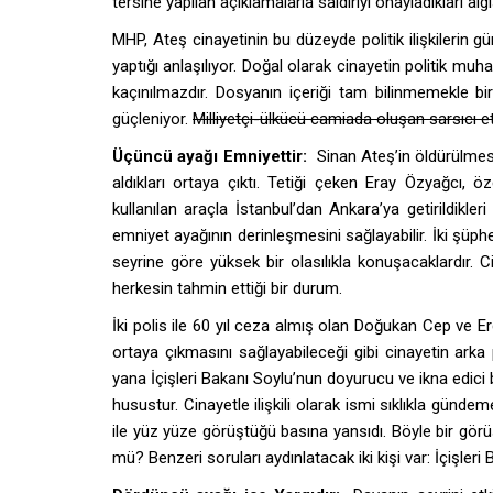
tersine yapılan açıklamalarla saldırıyı onayladıkları al
MHP, Ateş cinayetinin bu düzeyde politik ilişkilerin
yaptığı anlaşılıyor. Doğal olarak cinayetin politik mu
kaçınılmazdır. Dosyanın içeriği tam bilinmemekle bir
güçleniyor.
Milliyetçi-ülkücü camiada oluşan sarsıcı et
Üçüncü ayağı Emniyettir:
Sinan Ateş’in öldürülmesi
aldıkları ortaya çıktı. Tetiği çeken Eray Özyağcı,
kullanılan araçla İstanbul’dan Ankara’ya getirildikleri 
emniyet ayağının derinleşmesini sağlayabilir. İki şüph
seyrine göre yüksek bir olasılıkla konuşacaklardır.
herkesin tahmin ettiği bir durum.
İki polis ile 60 yıl ceza almış olan Doğukan Cep ve Erd
ortaya çıkmasını sağlayabileceği gibi cinayetin arka
yana İçişleri Bakanı Soylu’nun doyurucu ve ikna edici 
husustur. Cinayetle ilişkili olarak ismi sıklıkla gün
ile yüz yüze görüştüğü basına yansıdı. Böyle bir gö
mü? Benzeri soruları aydınlatacak iki kişi var: İçişleri