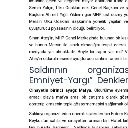
limanına gelen ve değerleri milyar dolarlarla ifa
Semih Yalçın, Ülkü Ocakları eski Genel Başkanı ve ş
Başkanı Ahmet Yiğit Yıldırım gibi MHP üst düzey yöne
Mersin Ülkü Ocakları Başkanına yönelik yapılan ve
uyuşturucu piyasasının olduğu belirtiliyor.
Sinan Ateş’in, MHP Genel Merkezinde bulunan bir kısım 
ve bunun Mersin ile sınırlı olmadığını tespit ederek
medyada yer almaktadır. Böyle bir rapor var mı? V
Ateş’in öldürülmesinde uyuşturucu rantının önemli bir e
Saldırının organiz
Emniyet-Yargı” Denkle
Cinayetin birinci ayağı
:
Mafya
. Öldürülme eylemin
amacı olayla mafya arası bir çatışma olarak göste
gösterip kimsenin tepki göstermemesini sağlamak old
Saldırıyı organize eden önemli kişilerden biri Erdem Ka
Beykoz’un sahibi ve cinayetten aranan biri. Hotel, kirli
kişi burada barınıyor. Saldırıda kullanılan şahısl