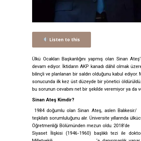
Listen to this
Ülkü Ocakları Başkanlığını yapmış olan Sinan Ateş
devam ediyor. İktidarın AKP kanadı dâhil olmak üzere
bilinçli ve planlanan bir saldırı olduğunu kabul ediyor
sonucunda ilk kez üst düzeyde bir yönetici öldürül
bu sorunun cevabını net bir şekilde veremiyor ya da 
Sinan Ateş Kimdir?
1984 doğumlu olan Sinan Ateş, aslen Balıkesir/
D
teşkilatı sorumluluğunu alır. Üniversite yıllarında ülk
Öğretmenliği Bölümünden mezun oldu. 2018’de
Hace
Siyaset İlişkisi (1946-1960) başlıklı tezi ile dok
Milletvekili
İsmet Büyükataman
‘a danışmanlık yapar