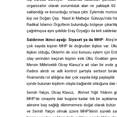
organizatör olarak sorumluluk alan ve yaklaşık 60
saklandığı ve korunduğu ortaya çıktı. Eylemde motosik
kişi ise Doğan Çep. Nasıl ki Maltepe Gülsuyu’nda H
Radikal İslamcı Örgütlerin bulunduğu bölgeye çıkartılıp
çağrılmışsa aynı şekilde Eray Özyağcı da kirli saldırı
Saldırının ikinci ayağı: Siyaset ya da MHP:
Ateş’i
çok sayıda kişinin MHP ile doğrudan ilişkisi var. Ül
ilişkisi olduğu, Ökten’in de söz konusu eylem için Erd
olay yerinden kaçıran kişinin eski Ülkü Ocakları 
Mersin Milletvekili Olcay Klavuz’a ait olan bir evde
ifadesi alındı ve adli kontrol şartıyla serbest bır
finansında rol aldığına dair çok sayıda bilgi paylaşıldı
içinde bulunan kişilerin olayla bağlantılı olduğuna dai
Semih Yalçın, Olcay Klavuz, Ahmet Yiğit Yıldırım g
MHP’de cinayete dair bugüne kadar tek bir açıklam
ailesine baş sağlığı dilenmemesi doğal olarak bütü
ve Semih Yalçın olmak üzere MHP’lilerin sürekli sa