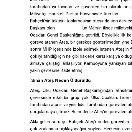
tarafından iyi tanınan ve güvenilen biri olarak ön
Milliyetçi Hareket Partisi bünyesinde kurulan
FETÖ
Bahçeli’nin taktirini toplamasının ötesinde son derece
Başkanı olan
Olcay Kılavuz
‘un Mersin ilinde milletve
Ocakları Genel Başkanlığına getirildi. Böylelikle il
göreve atanan Ateş, bir gerekçe gösterilmeden yine B
sonra MHP içerisinde izole edilmek istenen Ateş’in fizi
çok iyi tanıdığı için ne gibi risklerle karşı karşıya 
almaya çalıştığı anlaşılıyor. Kamuoyuna yansıyan bilgi
yakın çevresine ifade etmiş.
Sinan Ateş Neden Öldürüldü
Ateş, Ülkü Ocakları Genel Başkanlığından alındıkt
çevresinde etkili bir grup yok. Ülkü Ocakları, Lider
tarafından atanır ve yine lider tarafından görevden alı
sorgulamaya gitmez. Bu nedenle Ateş’in görevden alı
Akla gelen soru şu. Bahçeli, Ateş’i neden görevden a
çok zorlanırsa açıklayacağını söyledi. Herkesin üzeri