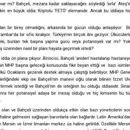
 var mı? Bahçeli, mezara kadar saklayacağını söylediği ‘sırla’ Ateş’i
kin en büyük iddia: Kriptolu ‘FETÖ’ elemanıdır. Ancak bu iddiaya hi
adan bir birey olmadığını, arkasında bir gücün olduğu anlaşılıyor. Bi
ar’da bir ofis kiralıyor. Türkiye’nin birçok ilini geziyor. Ülkücülerl
 Peki, bunları tek başına yapma gücü veya potansiyeli var mı? Yok
eş üzerinden nasıl bir planı hayata geçirmek istedi?
 iddia ön plana çıkıyor.
Birincisi,
Bahçeli ‘aniden’ hastalanıp hastaney
imin MHP başına geleceği konusunda fikir beyan ettiği ve bazı isimler
Ülkü Ocaklarını gezerek destek almaya çalıştığı belirtiliyor. MHP Gene
liğindeki ekip ise Bahçeli’nin manevi oğlu olarak bilinen İzzet Ulv
mek istediği ve Bahçeli’nin de isteğinin bu olduğu iddiasıdır. Sina
 sonra her potansiyel adaya bir mesaj olduğu ve hiç kimsenin bu tü
.
an ve Bahçeli üzerinden oldukça etkin olan bazı yöneticilerin so
 haline gelmesini sağlayan baronlarla olan bağlardır. Latin Amerika’da
Mersin ve İzmir limanları merkez üs haline getirildi. Özellikle Mersi