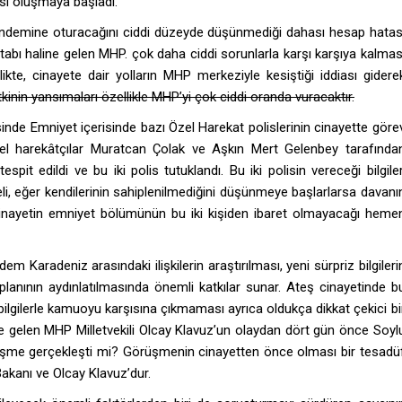
gısı oluşmaya başladı.
 gündemine oturacağını ciddi düzeyde düşünmediği dahası hesap hatas
hatabı haline gelen MHP. çok daha ciddi sorunlarla karşı karşıya kalmas
likte, cinayete dair yolların MHP merkeziyle kesiştiği iddiası gidere
kinin yansımaları özellikle MHP’yi çok ciddi oranda vuracaktır.
nde Emniyet içerisinde bazı Özel Harekat polislerinin cinayette göre
 özel harekâtçılar Muratcan Çolak ve Aşkın Mert Gelenbey tarafında
tespit edildi ve bu iki polis tutuklandı. Bu iki polisin vereceği bilgiler
eli, eğer kendilerinin sahiplenilmediğini düşünmeye başlarlarsa davanı
 Cinayetin emniyet bölümünün bu iki kişiden ibaret olmayacağı heme
em Karadeniz arasındaki ilişkilerin araştırılması, yeni sürpriz bilgileri
 planının aydınlatılmasında önemli katkılar sunar. Ateş cinayetinde b
bilgilerle kamuoyu karşısına çıkmaması ayrıca oldukça dikkat çekici bi
deme gelen MHP Milletvekili Olcay Klavuz’un olaydan dört gün önce Soyl
rüşme gerçekleşti mi? Görüşmenin cinayetten önce olması bir tesadü
 Bakanı ve Olcay Klavuz’dur.