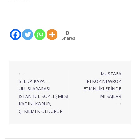
0
Shares
⟵
MUSTAFA
SELDA KAYA –
PEKÖZ:NEWROZ
ULUSLARARASI
ETKİNLİKLERİNDE
İSTANBUL SÖZLEŞMESİ
MESAJLAR
KADINI KORUR,
⟶
ÇEKİLMEK ÖLDÜRÜR