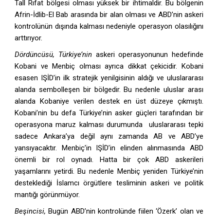
Tall Rıfat bölgesi olması yüksek bir ihtimaldir. Bu bölgenin
Afrin-İdlib-El Bab arasında bir alan olması ve ABD’nin askeri
kontrolünün dışında kalması nedeniyle operasyon olasılığını
arttırıyor.
Dördüncüsü, Türkiye’nin
askeri operasyonunun hedefinde
Kobani ve Menbiç olması ayrıca dikkat çekicidir. Kobani
esasen IŞİD’in ilk stratejik yenilgisinin aldığı ve uluslararası
alanda sembolleşen bir bölgedir. Bu nedenle uluslar arası
alanda Kobaniye verilen destek en üst düzeye çıkmıştı.
Kobani’nin bu defa Türkiye’nin asker güçleri tarafından bir
operasyona maruz kalması durumunda uluslararası tepki
sadece Ankara’ya değil aynı zamanda AB ve ABD’ye
yansıyacaktır. Menbiç’in IŞİD’in elinden alınmasında ABD
önemli bir rol oynadı. Hatta bir çok ABD askerileri
yaşamlarını yetirdi. Bu nedenle Menbiç yeniden Türkiye’nin
desteklediği İslamcı örgütlere tesliminin askeri ve politik
mantığı görünmüyor.
Beşincisi,
Bugün ABD’nin kontrolünde fiilen ‘Özerk’ olan ve