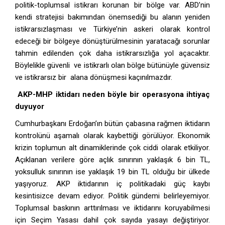
politik-toplumsal istikrarı korunan bir bölge var. ABD’nin
kendi stratejisi bakımından önemsediği bu alanın yeniden
istikrarsızlaşması ve Türkiye’nin askeri olarak kontrol
edeceği bir bölgeye dönüştürülmesinin yaratacağı sorunlar
tahmin edilenden çok daha istikrarsızlığa yol açacaktır.
Böylelikle güvenli ve istikrarlı olan bölge bütünüyle güvensiz
ve istikrarsız bir alana dönüşmesi kaçınılmazdır.
AKP-MHP iktidarı neden böyle bir operasyona ihtiyaç
duyuyor
Cumhurbaşkanı Erdoğan’ın bütün çabasına rağmen iktidarın
kontrolünü aşamalı olarak kaybettiği görülüyor. Ekonomik
krizin toplumun alt dinamiklerinde çok ciddi olarak etkiliyor.
Açıklanan verilere göre açlık sınırının yaklaşık 6 bin TL,
yoksulluk sınırının ise yaklaşık 19 bin TL olduğu bir ülkede
yaşıyoruz. AKP iktidarının iç politikadaki güç kaybı
kesintisizce devam ediyor. Politik gündemi belirleyemiyor.
Toplumsal baskının arttırılması ve iktidarını koruyabilmesi
için Seçim Yasası dahil çok sayıda yasayı değiştiriyor.