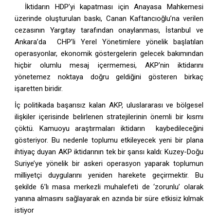
İktidarın HDP’yi kapatması için Anayasa Mahkemesi
üzerinde oluşturulan baskı, Canan Kaftancıoğlu’na verilen
cezasının Yargıtay tarafından onaylanması, İstanbul ve
Ankara’da CHP’li Yerel Yönetimlere yönelik başlatılan
operasyonlar, ekonomik göstergelerin gelecek bakımından
hiçbir olumlu mesaj içermemesi, AKP’nin iktidarını
yönetemez noktaya doğru geldiğini gösteren birkaç
işaretten biridir.
İç politikada başarısız kalan AKP, uluslararası ve bölgesel
ilişkiler içerisinde belirlenen stratejilerinin önemli bir kısmı
çöktü. Kamuoyu araştırmaları iktidarın kaybedileceğini
gösteriyor. Bu nedenle toplumu etkileyecek yeni bir plana
ihtiyaç duyan AKP iktidarının tek bir şansı kaldı: Kuzey-Doğu
Suriye’ye yönelik bir askeri operasyon yaparak toplumun
milliyetçi duygularını yeniden harekete geçirmektir. Bu
şekilde 6’lı masa merkezli muhalefeti de ‘zorunlu’ olarak
yanına almasını sağlayarak en azında bir süre etkisiz kılmak
istiyor