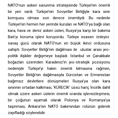
NATO’nun askeri savunma stratejisinde Türkiye’nin önemli
bir yeri vardı. Türkiye’nin Sovyetler Birliğiyle kara sınır
komşusu olması son derece önemliydi. Bu nedenle
Türkiye’nin hemen her yerinde kurulan ve NATO’ya bağlı olan
kara, hava ve deniz askeri üsleri, Rusya’ya karşı bir bakıma
Batı’yı koruma işlevi koruyordu. Türkiye esasen önleyici
savaş gücü olarak NATO’nun en büyük ikinci ordusuna
sahipti. Sovyetler Birliği’nin dağılması ile uluslar arası jeo-
politik ilişkiler değişmeye başladı. İstanbul ve Çanakkale
boğazları üzerinden Karadeniz’in jeo-stratejik pozisyonu
nedeniyle Türkiye’yi halen önemli kılmasına rağmen,
Sovyetler Birliği’nin dağılmasıyla Gürcistan ve Ermenistan
bağımsız devletlere dönüşmeleri Rusya’ya olan kara
sınırının ortadan kalkması, ‘KÜRECİK’ üssü hariç İncirlik dahil
olmak üzere askeri üslerin önemli oranda işlevsizleşmesi,
bir çoğunun aşamalı olarak Polonya ve Romanya’ya
taşınması, Ankara’nın NATO bakımından rolünün giderek
zayıfladığı söylenebilir.