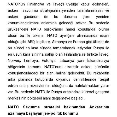
NATO’nun Finlandiya ve İsveç’i üyeliğe kabul edilmeleri,
askeri savunma stratejisinin yeniden tanımlanmasını ve
askeri gücünün de bu duruma göre yeniden
konumlandırılması anlamına geleceği açıktır. Bu nedenle
Brüksel’deki NATO bürokrasisi hangi koşullarda olursa
olsun bu iki ülkenin NATO üyeliğine alınmasında ısrarlı
olduğu gibi ABD, İngiltere, Almanya ve Fransa gibi ülkeler de
bu süreci en kısa sürede tamamlamak istiyorlar. Rusya ile
en uzun kara sınırına sahip olan Finlandiya ile birlikte İsveç.
Norveç, Lentoya, Estonya, Lituanya yani İskandinavya
bölgesinin tamamı NATO’nun stratejik askeri gücünün
konuşlandırılacağı bir alan haline gelecektir. Bu rekabetin
arka planında kutuplarda okyanus derinliklerinde tespit
edilen enerji rezervlerinin olduğunu da hatırlatmaktan yarar
var. Bu nedenle NATO ile Rusya arasındaki küresel çatışma
merkezinin bölgesel alanı değişmeye başladı .
NATO Savunma stratejisi bakımından Ankara’nın
azalmaya başlayan jeo-politik konumu