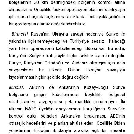
bölgelerinin 30 km derinliğindeki bölgenin kontrol altına
alınacakmış. Öncelikle ‘askeri operasyon planının’ canlı yayın
gibi masa başında açıklanması ne kadar ciddi yaklaşıldığının
bir göstergesi olanak değerlendirebiliriz.
Birincisi,
Rusya’nın Ukrayna savaşı nedeniyle Suriye ile
yakından ilgilenemeyeceği ve Türkiye’ye sessiz kalacağı
yani fiilen operasyonu kabulleneceği iddiası var. Bu iddia,
Rusya’nın Suriye stratejisiyle hiçbir şekilde uyumlu değildir.
Suriye, Rusya’nın Ortadoğu ve Akdeniz stratejisi için asla
vazgeçilmez bir ülkedir. Bunun Ukrayna savaşıyla
kıyaslanması hiçbir şekilde doğru değildir.
İkincisi,
ABD’nin de Ankara’nın Kuzey-Doğu Suriye
bölgesine girişini kabullenmesi, böylelikle bölgesel
stratejisinden vazgeçmesi pek mantıklı görünmüyor. İki
ülkenin NATO üyeliğin onaylanması karşılığında Suriye’de
kontrol ettiği bölgeleri Ankara’ya bırakılması, ABD’nin
stratejik hedeflerini ve planları alt üst eder. Özellikle Biden
yönetiminin Erdoğan iktidarıyla arasına açık bir mesafe