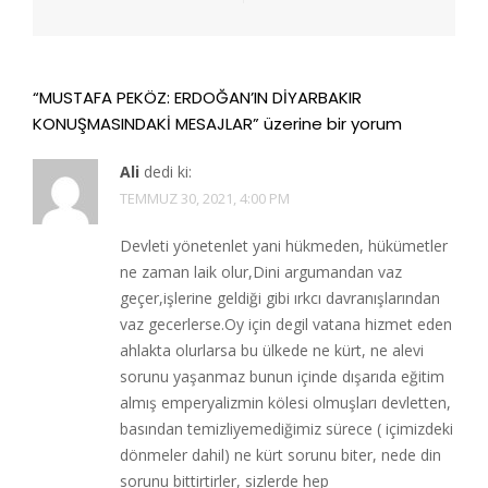
“
MUSTAFA PEKÖZ: ERDOĞAN’IN DİYARBAKIR
KONUŞMASINDAKİ MESAJLAR
” üzerine bir yorum
Ali
dedi ki:
TEMMUZ 30, 2021, 4:00 PM
Devleti yönetenlet yani hükmeden, hükümetler
ne zaman laik olur,Dini argumandan vaz
geçer,işlerine geldiği gibi ırkcı davranışlarından
vaz gecerlerse.Oy için degil vatana hizmet eden
ahlakta olurlarsa bu ülkede ne kürt, ne alevi
sorunu yaşanmaz bunun içinde dışarıda eğitim
almış emperyalizmin kölesi olmuşları devletten,
basından temizliyemediğimiz sürece ( içimizdeki
dönmeler dahil) ne kürt sorunu biter, nede din
sorunu bittirtirler, sizlerde hep