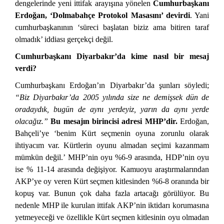
dengelerinde yeni ittifak arayışına yönelen
Cumhurbaşkanı
Erdoğan, ‘Dolmabahçe Protokol Masasını’ devirdi
. Yani
cumhurbaşkanının ‘süreci başlatan biziz ama bitiren taraf
olmadık’ iddiası gerçekçi değil.
Cumhurbaşkanı Diyarbakır’da kime nasıl bir mesaj
verdi?
Cumhurbaşkanı Erdoğan’ın Diyarbakır’da şunları söyledi;
“
Biz Diyarbakır’da 2005 yılında size ne demişsek dün de
oradaydık, bugün de aynı yerdeyiz, yarın da aynı yerde
olacağız.
”
Bu mesajın birincisi adresi MHP’dir.
Erdoğan,
Bahçeli’ye ‘benim Kürt seçmenin oyuna zorunlu olarak
ihtiyacım var. Kürtlerin oyunu almadan seçimi kazanmam
mümkün değil.’ MHP’nin oyu %6-9 arasında, HDP’nin oyu
ise % 11-14 arasında değişiyor. Kamuoyu araştırmalarından
AKP’ye oy veren Kürt seçmen kitlesinden %6-8 oranında bir
kopuş var. Bunun çok daha fazla artacağı görülüyor. Bu
nedenle MHP ile kurulan ittifak AKP’nin iktidarı korumasına
yetmeyeceği ve özellikle Kürt seçmen kitlesinin oyu olmadan