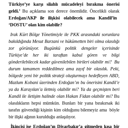
Türkiye’ye karşı silahlı mücadeleyi bırakma önerisi
geldi.’
Bu açıklama son derece önemlidir. Öncelikli olarak
Erdoğan/AKP ile ilişkisi olabilecek ama Kandil’in
‘DOSTU’ olan kim olabilir?
Irak Kürt Bölge Yönetimiyle ile PKK arasındaki sorunlara
bakıldığında Mesut Barzani ve hükümetten biri olma olasılığı
zor görünüyor. Bugünkü politik dengeler içerisinde
Türkiye’de her iki taraftan kabul gören ve bilgi
gönderilebilecek kadar güvenilebilen birileri olabilir mi? Bu
durum tamamen reddedilmez ama zayıf bir olasılık. Peki,
bölgede yeni bir politik strateji oluşturmayı hedefleyen ABD,
Mazlum Kobani üzerinden Erdoğan’ın bu önerisini Kandil’e
ya da Karayılan’a iletmiş olabilir mi? Ya da geçmişten beri
Kandil ile iletişim halinde olan Hakan Fidan olabilir mi?
Bu
olasılıkların hepsi mümkün. Bunları bir yana bırakırsak iki
tarafın güvendiği kişinin kim olduğunu bilemeyiz ama böyle
bir ilişki ağının kurulduğu anlaşılıyor.
İkincisi ise
Erdoğan’ın Diyarbakır’a gitmeden kısa bir