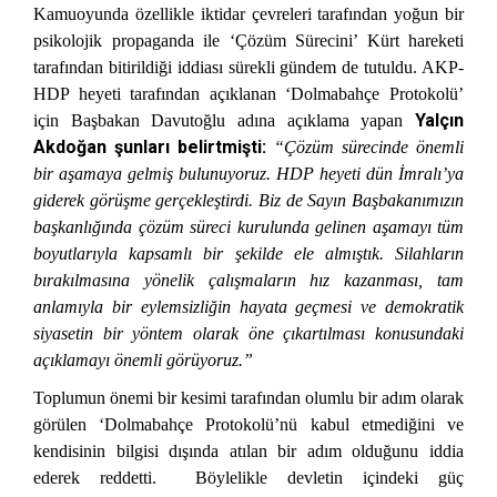
Kamuoyunda özellikle iktidar çevreleri tarafından yoğun bir
psikolojik propaganda ile ‘Çözüm Sürecini’ Kürt hareketi
tarafından bitirildiği iddiası sürekli gündem de tutuldu. AKP-
HDP heyeti tarafından açıklanan
‘Dolmabahçe Protokolü’
Yalçın
için Başbakan Davutoğlu adına açıklama yapan
Akdoğan şunları belirtmişti:
“Çözüm sürecinde önemli
bir aşamaya gelmiş bulunuyoruz. HDP heyeti dün İmralı’ya
giderek görüşme gerçekleştirdi. Biz de Sayın Başbakanımızın
başkanlığında çözüm süreci kurulunda gelinen aşamayı tüm
boyutlarıyla kapsamlı bir şekilde ele almıştık. Silahların
bırakılmasına yönelik çalışmaların hız kazanması, tam
anlamıyla bir eylemsizliğin hayata geçmesi ve demokratik
siyasetin bir yöntem olarak öne çıkartılması konusundaki
açıklamayı önemli görüyoruz.”
Toplumun önemi bir kesimi tarafından olumlu bir adım olarak
görülen ‘Dolmabahçe Protokolü’nü kabul etmediğini ve
kendisinin bilgisi dışında atılan bir adım olduğunu iddia
ederek reddetti. Böylelikle devletin içindeki güç