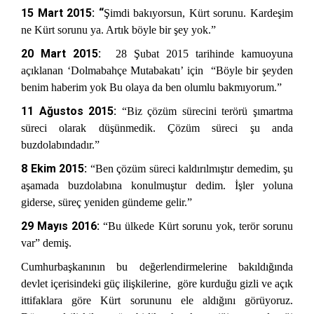
15 Mart 2015:
“
Şimdi bakıyorsun, Kürt sorunu. Kardeşim
ne Kürt sorunu ya. Artık böyle bir şey yok.”
20 Mart 2015:
28 Şubat 2015 tarihinde kamuoyuna
açıklanan ‘Dolmabahçe Mutabakatı’ için “Böyle bir şeyden
benim haberim yok Bu olaya da ben olumlu bakmıyorum.”
11 Ağustos 2015:
“Biz çözüm sürecini terörü şımartma
süreci olarak düşünmedik. Çözüm süreci şu anda
buzdolabındadır.”
8 Ekim 2015:
“Ben çözüm süreci kaldırılmıştır demedim, şu
aşamada buzdolabına konulmuştur dedim. İşler yoluna
giderse, süreç yeniden gündeme gelir.”
29 Mayıs 2016:
“Bu ülkede Kürt sorunu yok, terör sorunu
var” demiş.
Cumhurbaşkanının bu değerlendirmelerine bakıldığında
devlet içerisindeki güç ilişkilerine, göre kurduğu gizli ve açık
ittifaklara göre Kürt sorununu ele aldığını görüyoruz.