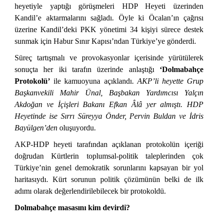
heyetiyle yaptığı görüşmeleri HDP Heyeti üzerinden
Kandil’e aktarmalarını sağladı. Öyle ki Öcalan’ın çağrısı
üzerine Kandil’deki PKK yönetimi 34 kişiyi sürece destek
sunmak için Habur Sınır Kapısı’ndan Türkiye’ye gönderdi.
Süreç tartışmalı ve provokasyonlar içerisinde yürütülerek
sonuçta her iki tarafın üzerinde anlaştığı
‘Dolmabahçe
Protokolü’
ile kamuoyuna açıklandı.
AKP’li heyette
Grup
Başkanvekili Mahir Ünal, Başbakan Yardımcısı Yalçın
Akdoğan ve İçişleri Bakanı Efkan Âlâ yer almıştı. HDP
Heyetinde ise Sırrı Süreyya Önder, Pervin Buldan ve İdris
Bayülgen’den
oluşuyordu.
AKP-HDP heyeti tarafından açıklanan protokolün içeriği
doğrudan Kürtlerin toplumsal-politik taleplerinden çok
Türkiye’nin genel demokratik sorunlarını kapsayan bir yol
haritasıydı. Kürt sorunun politik çözümünün belki de ilk
adımı olarak değerlendirilebilecek bir protokoldü.
Dolmabahçe masasını kim devirdi?