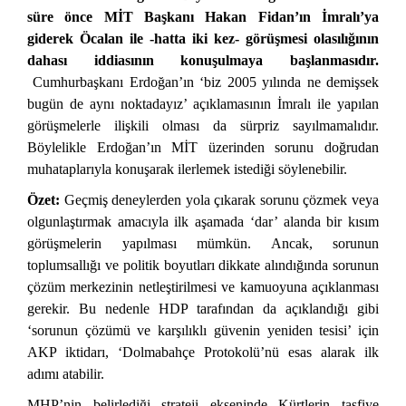
süre önce MİT Başkanı Hakan Fidan’ın İmralı’ya
giderek Öcalan ile -hatta iki kez- görüşmesi olasılığının
dahası iddiasının konuşulmaya başlanmasıdır.
Cumhurbaşkanı Erdoğan’ın ‘biz 2005 yılında ne demişsek
bugün de aynı noktadayız’ açıklamasının İmralı ile yapılan
görüşmelerle ilişkili olması da sürpriz sayılmamalıdır.
Böylelikle Erdoğan’ın MİT üzerinden sorunu doğrudan
muhataplarıyla konuşarak ilerlemek istediği söylenebilir.
Özet:
Geçmiş deneylerden yola çıkarak sorunu çözmek veya
olgunlaştırmak amacıyla ilk aşamada ‘dar’ alanda bir kısım
görüşmelerin yapılması mümkün. Ancak, sorunun
toplumsallığı ve politik boyutları dikkate alındığında sorunun
çözüm merkezinin netleştirilmesi ve kamuoyuna açıklanması
gerekir. Bu nedenle HDP tarafından da açıklandığı gibi
‘sorunun çözümü ve karşılıklı güvenin yeniden tesisi’ için
AKP iktidarı,
‘Dolmabahçe Protokolü’nü esas alarak ilk
adımı atabilir.
MHP’nin belirlediği strateji ekseninde Kürtlerin tasfiye