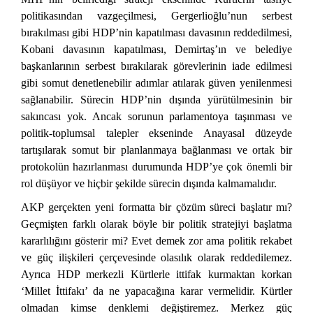
politikasından vazgeçilmesi, Gergerlioğlu’nun serbest
bırakılması gibi HDP’nin kapatılması davasının reddedilmesi,
Kobani davasının kapatılması, Demirtaş’ın ve belediye
başkanlarının serbest bırakılarak görevlerinin iade edilmesi
gibi somut denetlenebilir adımlar atılarak güven yenilenmesi
sağlanabilir. Sürecin HDP’nin dışında yürütülmesinin bir
sakıncası yok. Ancak sorunun parlamentoya taşınması ve
politik-toplumsal talepler ekseninde Anayasal düzeyde
tartışılarak somut bir planlanmaya bağlanması ve ortak bir
protokolün hazırlanması durumunda HDP’ye çok önemli bir
rol düşüyor ve hiçbir şekilde sürecin dışında kalmamalıdır.
AKP gerçekten yeni formatta bir çözüm süreci başlatır mı?
Geçmişten farklı olarak böyle bir politik stratejiyi başlatma
kararlılığını gösterir mi? Evet demek zor ama politik rekabet
ve güç ilişkileri çerçevesinde olasılık olarak reddedilemez.
Ayrıca HDP merkezli Kürtlerle ittifak kurmaktan korkan
‘Millet İttifakı’ da ne yapacağına karar vermelidir. Kürtler
olmadan kimse denklemi değiştiremez. Merkez güç