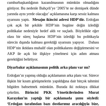
cumhurbaşkanlığının kazanılmasının mümkün olmadığını
görüyor. Bu nedenle Bahçeli’ye ‘2005’te ne demişsek dünde
yarında aynı yerde olacağız’ açıklamasına karşı sessiz kalması
uyarısını yaptı.
Mesajın ikincisi adresi HDP’dir.
Erdoğan
çok açık bir şekilde HDP’nin bugüne değin izlediği
politikalar nedeniyle hedef aldı ve suçladı. Böylelikle eğer
olası bir süreç başlarsa HDP’nin izlediği bu politikayla
sürecin dışında kalması gerektiği uyarısını yapıyor. Dahası
HDP’nin iktidara muhalif olan politikalarını değiştirmesini ve
AKP ile açık bir ilişkiye yönelmesi için adım atması
gerektiğini belirtiyor.
Diyarbakır açıklamasının politik arka planı var mı?
Erdoğan’ın yapmış olduğu açıklamanın arka planı var. Sürece
ilişkin bir kısım görüşmelerin yapıldığına dair birçok tahmini
bilgiden bahsetmek mümkün. Burada iki noktaya dikkat
çekelim.
Birincisi PKK Yöneticilerinden Murat
Karayılan’ın yaptığı bir açıklamada şunu söyledi:
‘Erdoğan tarafından bazı dostlarımız aracılığıyla bize,