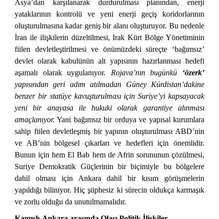
Asya’dan karşılanarak durdurulması planından, enerji
yataklarının kontrolü ve yeni enerji geçiş koridorlarının
oluşturulmasına kadar geniş bir alanı oluşturuyor. Bu nedenle
İran ile ilişkilerin düzeltilmesi, Irak Kürt Bölge Yönetiminin
fiilen devletleştirilmesi ve önümüzdeki süreçte ‘bağımsız’
devlet olarak kabulünün alt yapısının hazırlanması hedefi
aşamalı olarak uygulanıyor.
Rojava’nın bugünkü
‘özerk’
yapısından geri adım atılmadan Güney Kürdistan’dakine
benzer bir statüye kavuşturulması için Suriye’yi kapsayacak
yeni bir anayasa ile hukuki olarak garantiye alınması
amaçlanıyor.
Yani bağımsız bir orduya ve yapısal kurumlara
sahip fiilen devletleşmiş bir yapının oluşturulması ABD’nin
ve AB’nin bölgesel çıkarları ve hedefleri için önemlidir.
Bunun için hem El Bab hem de Afrin sorununun çözülmesi,
Suriye Demokratik Güçlerinin bir biçimiyle bu bölgelere
dahil olması için Ankara dahil bir kısım görüşmelerin
yapıldığı biliniyor. Hiç şüphesiz ki sürecin oldukça karmaşık
ve zorlu olduğu da unutulmamalıdır.
Kamışlı-Ankara arasında Olası Politik İlişkiler