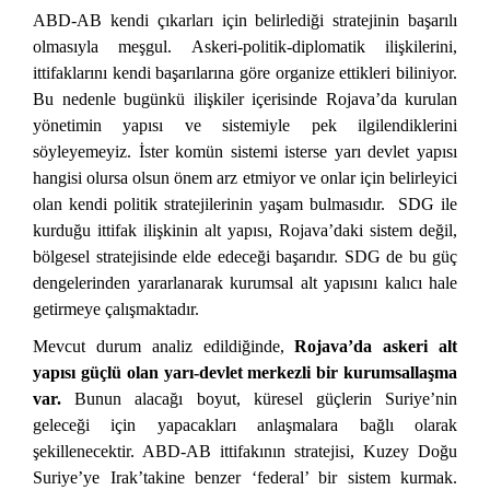
ABD-AB kendi çıkarları için belirlediği stratejinin başarılı
olmasıyla meşgul. Askeri-politik-diplomatik ilişkilerini,
ittifaklarını kendi başarılarına göre organize ettikleri biliniyor.
Bu nedenle bugünkü ilişkiler içerisinde Rojava’da kurulan
yönetimin yapısı ve sistemiyle pek ilgilendiklerini
söyleyemeyiz. İster komün sistemi isterse yarı devlet yapısı
hangisi olursa olsun önem arz etmiyor ve onlar için belirleyici
olan kendi politik stratejilerinin yaşam bulmasıdır. SDG ile
kurduğu ittifak ilişkinin alt yapısı, Rojava’daki sistem değil,
bölgesel stratejisinde elde edeceği başarıdır. SDG de bu güç
dengelerinden yararlanarak kurumsal alt yapısını kalıcı hale
getirmeye çalışmaktadır.
Mevcut durum analiz edildiğinde,
Rojava’da askeri alt
yapısı güçlü olan yarı-devlet merkezli bir kurumsallaşma
var.
Bunun alacağı boyut, küresel güçlerin Suriye’nin
geleceği için yapacakları anlaşmalara bağlı olarak
şekillenecektir. ABD-AB ittifakının stratejisi, Kuzey Doğu
Suriye’ye Irak’takine benzer ‘federal’ bir sistem kurmak.