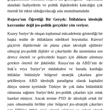
alandaki faaliyetlerin ve politik ilişkilerdeki kalıcılığın çok
önemli bir etkisi olduğu/olacağı asla unutulmamalıdır.
Rojava’nın Öğrettiği Bir Gerçek: İttifaklara ideolojik
kavramlar değil jeo-politik gerçekler yön veriyor.
Kuzey Suriye’de oluşan toplumsal mücadelenin gösterdiği bir
başka realite de ittifakların niteliksel boyutudur.
Küresel
güçlerin ilişkilerinde ön plana çıkan ideolojik eğilimler
olmayıp jeo-politik ilişkiler ve çıkarlardır. Bu tanımlama son
derece önemli ve gelecekteki başarı için dikkate alınması
gereken önemli bir faktördür.
Rusya’nın da ABD’nin de
Irak’a veya Suriye’ye müdahalesi ve burada kurduğu
ittifaklar bütünüyle bölgesel stratejik çıkarlara göre
şekilleniyor. ABD ideolojik paradigma olarak kapitalist
dünya sistemi içerisinde Türkiye ile çok daha bütünlüklü
olmasına rağmen Suriye’deki jeo-politik çıkarları için ortak
hareket etmiyor. Ancak tersine
PYD ile ideolojik ortak bir
yanı olmamakla birlikte yine bölgesel jeo-stratejik çıkarları