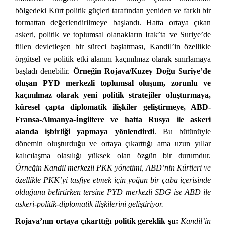
bölgedeki Kürt politik güçleri tarafından yeniden ve farklı bir
formattan değerlendirilmeye başlandı. Hatta ortaya çıkan
askeri, politik ve toplumsal olanakların Irak’ta ve Suriye’de
fiilen devletleşen bir süreci başlatması, Kandil’in özellikle
örgütsel ve politik etki alanını kaçınılmaz olarak sınırlamaya
başladı denebilir.
Örneğin Rojava/Kuzey Doğu Suriye’de
oluşan PYD merkezli toplumsal oluşum, zorunlu ve
kaçınılmaz olarak yeni politik stratejiler oluşturmaya,
küresel çapta diplomatik ilişkiler geliştirmeye, ABD-
Fransa-Almanya-İngiltere ve hatta Rusya ile askeri
alanda işbirliği yapmaya yönlendirdi
. Bu bütünüyle
dönemin oluşturduğu ve ortaya çıkarttığı ama uzun yıllar
kalıcılaşma olasılığı yüksek olan özgün bir durumdur.
Örneğin Kandil merkezli PKK yönetimi, ABD’nin Kürtleri ve
özellikle PKK’yi tasfiye etmek için yoğun bir çaba içerisinde
olduğunu belirtirken tersine PYD merkezli SDG ise ABD ile
askeri-politik-diplomatik ilişkilerini geliştiriyor.
Rojava’nın ortaya çıkarttığı politik gereklik şu:
Kandil’in