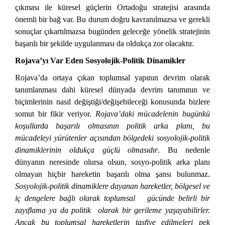
çıkması ile küresel güçlerin Ortadoğu stratejisi arasında
önemli bir bağ var. Bu durum doğru kavranılmazsa ve gerekli
sonuçlar çıkartılmazsa bugünden geleceğe yönelik stratejinin
başarılı bir şekilde uygulanması da oldukça zor olacaktır.
Rojava’yı Var Eden Sosyolojik-Politik Dinamikler
Rojava’da ortaya çıkan toplumsal yapının devrim olarak
tanımlanması dahi küresel dünyada devrim tanımının ve
biçimlerinin nasıl değiştiği/değişebileceği konusunda bizlere
somut bir fikir veriyor.
Rojava’daki mücadelenin bugünkü
koşullarda başarılı olmasının politik arka planı, bu
mücadeleyi yürütenler açısından bölgedeki sosyolojik-politik
dinamiklerinin oldukça güçlü olmasıdır
. Bu nedenle
dünyanın neresinde olursa olsun, sosyo-politik arka planı
olmayan hiçbir hareketin başarılı olma şansı bulunmaz.
Sosyolojik-politik dinamiklere dayanan hareketler, bölgesel ve
iç dengelere bağlı olarak toplumsal gücünde belirli bir
zayıflama ya da politik olarak bir gerileme yaşayabilirler.
Ancak bu toplumsal hareketlerin tasfiye edilmeleri pek