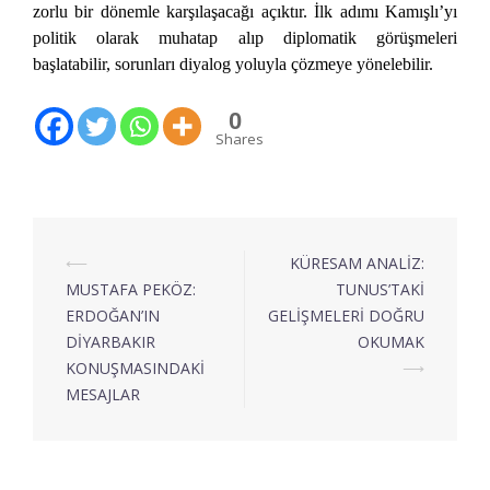
zorlu bir dönemle karşılaşacağı açıktır. İlk adımı Kamışlı’yı
politik olarak muhatap alıp diplomatik görüşmeleri
başlatabilir, sorunları diyalog yoluyla çözmeye yönelebilir.
0
Shares
⟵
KÜRESAM ANALİZ:
MUSTAFA PEKÖZ:
TUNUS’TAKİ
ERDOĞAN’IN
GELİŞMELERİ DOĞRU
DİYARBAKIR
OKUMAK
KONUŞMASINDAKİ
⟶
MESAJLAR