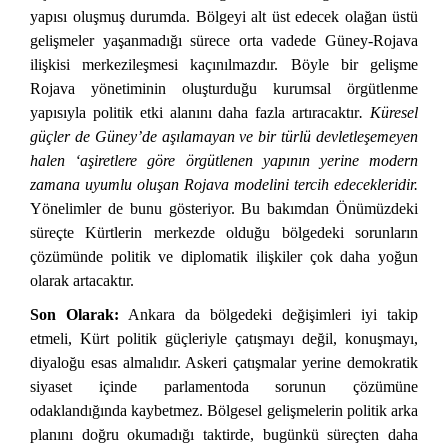
yapısı oluşmuş durumda. Bölgeyi alt üst edecek olağan üstü
gelişmeler yaşanmadığı sürece orta vadede Güney-Rojava
ilişkisi merkezileşmesi kaçınılmazdır. Böyle bir gelişme
Rojava yönetiminin oluşturduğu kurumsal örgütlenme
yapısıyla politik etki alanını daha fazla artıracaktır
. Küresel
güçler de Güney’de aşılamayan ve bir türlü devletleşemeyen
halen ‘aşiretlere göre örgütlenen yapının yerine modern
zamana uyumlu oluşan Rojava modelini tercih edecekleridir.
Yönelimler de bunu gösteriyor. Bu bakımdan Önümüzdeki
süreçte Kürtlerin merkezde olduğu bölgedeki sorunların
çözümünde politik ve diplomatik ilişkiler çok daha yoğun
olarak artacaktır.
Son Olarak:
Ankara da bölgedeki değişimleri iyi takip
etmeli, Kürt politik güçleriyle çatışmayı değil, konuşmayı,
diyaloğu esas almalıdır. Askeri çatışmalar yerine demokratik
siyaset içinde parlamentoda sorunun çözümüne
odaklandığında kaybetmez. Bölgesel gelişmelerin politik arka
planını doğru okumadığı taktirde, bugünkü süreçten daha