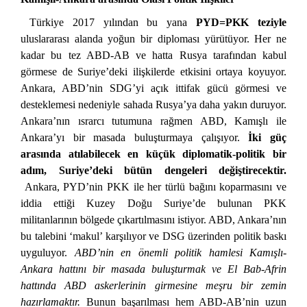
Türkiye 2017 yılından bu yana
PYD=PKK teziyle
uluslararası alanda yoğun bir diploması yürütüyor. Her ne
kadar bu tez ABD-AB ve hatta Rusya tarafından kabul
görmese de Suriye’deki ilişkilerde etkisini ortaya koyuyor.
Ankara, ABD’nin SDG’yi açık ittifak gücü görmesi ve
desteklemesi nedeniyle sahada Rusya’ya daha yakın duruyor.
Ankara’nın ısrarcı tutumuna rağmen ABD, Kamışlı ile
Ankara’yı bir masada buluşturmaya çalışıyor.
İki güç
arasında atılabilecek en küçük diplomatik-politik bir
adım, Suriye’deki bütün dengeleri değiştirecektir.
Ankara, PYD’nin PKK ile her türlü bağını koparmasını ve
iddia ettiği Kuzey Doğu Suriye’de bulunan PKK
militanlarının bölgede çıkartılmasını istiyor. ABD, Ankara’nın
bu talebini ‘makul’ karşılıyor ve DSG üzerinden politik baskı
uyguluyor.
ABD’nin en önemli politik hamlesi Kamışlı-
Ankara hattını bir masada buluşturmak ve El Bab-Afrin
hattında ABD askerlerinin girmesine meşru bir zemin
hazırlamaktır.
Bunun başarılması hem ABD-AB’nin uzun