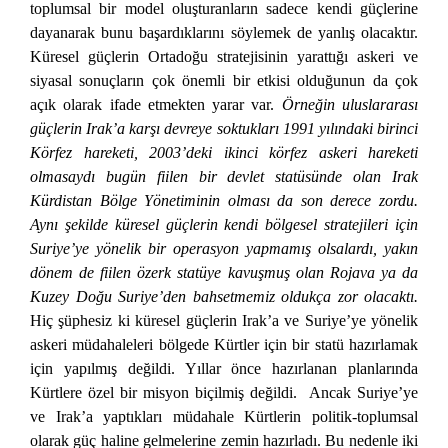
toplumsal bir model oluşturanların sadece kendi güçlerine
dayanarak bunu başardıklarını söylemek de yanlış olacaktır.
Küresel güçlerin Ortadoğu stratejisinin yarattığı askeri ve
siyasal sonuçların çok önemli bir etkisi olduğunun da çok
açık olarak ifade etmekten yarar var.
Örneğin uluslararası
güçlerin Irak’a karşı devreye soktukları 1991 yılındaki birinci
Körfez hareketi, 2003’deki ikinci körfez askeri hareketi
olmasaydı bugün fiilen bir devlet statüsünde olan Irak
Kürdistan Bölge Yönetiminin olması da son derece zordu.
Aynı şekilde küresel güçlerin kendi bölgesel stratejileri için
Suriye’ye yönelik bir operasyon yapmamış olsalardı, yakın
dönem de fiilen özerk statüye kavuşmuş olan Rojava ya da
Kuzey Doğu Suriye’den bahsetmemiz oldukça zor olacaktı.
Hiç şüphesiz ki küresel güçlerin Irak’a ve Suriye’ye yönelik
askeri müdahaleleri bölgede Kürtler için bir statü hazırlamak
için yapılmış değildi. Yıllar önce hazırlanan planlarında
Kürtlere özel bir misyon biçilmiş değildi. Ancak Suriye’ye
ve Irak’a yaptıkları müdahale Kürtlerin politik-toplumsal
olarak güç haline gelmelerine zemin hazırladı. Bu nedenle iki