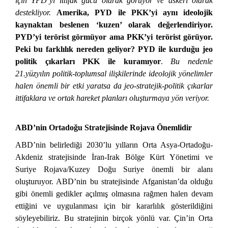
için YPD’yi ittifak gücü olarak görüyor ve askeri olarak
destekliyor.
Amerika, PYD ile PKK’yi aynı ideolojik
kaynaktan beslenen ‘kuzen’ olarak değerlendiriyor.
PYD’yi terörist görmüyor ama PKK’yi terörist görüyor.
Peki bu farklılık nereden geliyor? PYD ile kurduğu jeo
politik çıkarları PKK ile kuramıyor
.
Bu nedenle
21.yüzyılın politik-toplumsal ilişkilerinde ideolojik yönelimler
halen önemli bir etki yaratsa da jeo-stratejik-politik çıkarlar
ittifaklara ve ortak hareket planları oluşturmaya yön veriyor.
ABD’nin Ortadoğu Stratejisinde Rojava Önemlidir
ABD’nin belirlediği 2030’lu yılların Orta Asya-Ortadoğu-
Akdeniz stratejisinde İran-Irak Bölge Kürt Yönetimi ve
Suriye Rojava/Kuzey Doğu Suriye önemli bir alanı
oluşturuyor. ABD’nin bu stratejisinde Afganistan’da olduğu
gibi önemli gedikler açılmış olmasına rağmen halen devam
ettiğini ve uygulanması için bir kararlılık gösterildiğini
söyleyebiliriz. Bu stratejinin birçok yönlü var. Çin’in Orta