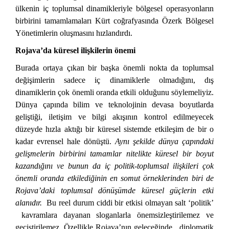
ülkenin iç toplumsal dinamikleriyle bölgesel operasyonların
birbirini tamamlamaları Kürt coğrafyasında Özerk Bölgesel
Yönetimlerin oluşmasını hızlandırdı.
Rojava’da küresel ilişkilerin önemi
Burada ortaya çıkan bir başka önemli nokta da toplumsal
değişimlerin sadece iç dinamiklerle olmadığını, dış
dinamiklerin çok önemli oranda etkili olduğunu söylemeliyiz.
Dünya çapında bilim ve teknolojinin devasa boyutlarda
geliştiği, iletişim ve bilgi akışının kontrol edilmeyecek
düzeyde hızla aktığı bir küresel sistemde etkileşim de bir o
kadar evrensel hale dönüştü.
Aynı şekilde dünya çapındaki
gelişmelerin birbirini tamamlar nitelikte küresel bir boyut
kazandığını ve bunun da iç politik-toplumsal ilişkileri çok
önemli oranda etkilediğinin en somut örneklerinden biri de
Rojava’daki toplumsal dönüşümde küresel güçlerin etki
alanıdır.
Bu reel durum ciddi bir etkisi olmayan salt ‘politik’
kavramlara dayanan sloganlarla önemsizleştirilemez ve
geçiştirilemez. Özellikle Rojava’nın geleceğinde diplomatik