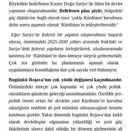
Böylelikle hedeflenen Kuzey Doğu Suriye’de fiilen bir devlet
yapısının oluşturulmasıdır.
Belirlenen plan şöyle;
bölgedeki
güç ilişkilerine bağlı olarak önce ‘çoklu Kürdistan’ kurulması
daha sonra aşamalı olarak ‘Kürdistan’ın tekleştirilmesidir.’
Eğer Suriye’de federal bir yapının oluşturulması başarılı
olursa, önümüzdeki 2025-2030 yılları arasında Irak’taki ve
Suriye’deki federal yapıların birleştirilerek, uluslararasında
tanınmış bir ‘Kürdistan’ın ilanı kimseye sürpriz gelmemelidir.
Çok zor görünün bu planlamanın aşamalı olarak
uygulanmaya konulduğuna dair çok sayıda veri bulunuyor.
Bugünkü Rojava’nın çok yönlü değişmesi kaçınılmazdır.
Önümüzdeki süreçte çok kapsamlı ve çok yönlü politik
olasılıkların gündeme geleceği unutulmamalıdır.
Özellikle jeo-
politik önemi artan bir devletin yani Kürdistan’ın kurulma
olasılığının reddinin de pek mümkün olmayacağının hesaba
katılması gerekir.
Yakın dönemde bugünkü Rojava’dan farklı
olarak devletleşme olgusunun yükseldiği ve yeni güç
ilişkilerinin sürece dahil olduğu bir döneme girilmesinin alt