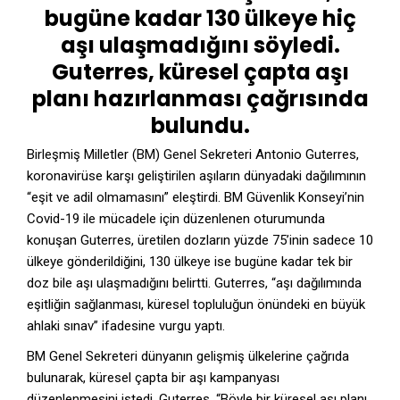
bugüne kadar 130 ülkeye hiç
aşı ulaşmadığını söyledi.
Guterres, küresel çapta aşı
planı hazırlanması çağrısında
bulundu.
Birleşmiş Milletler (BM) Genel Sekreteri Antonio Guterres,
koronavirüse karşı geliştirilen aşıların dünyadaki dağılımının
“eşit ve adil olmamasını” eleştirdi. BM Güvenlik Konseyi’nin
Covid-19 ile mücadele için düzenlenen oturumunda
konuşan Guterres, üretilen dozların yüzde 75’inin sadece 10
ülkeye gönderildiğini, 130 ülkeye ise bugüne kadar tek bir
doz bile
aşı ulaşmadığını
belirtti. Guterres, “aşı dağılımında
eşitliğin sağlanması, küresel topluluğun önündeki en büyük
ahlaki sınav” ifadesine vurgu yaptı.
BM Genel Sekreteri dünyanın gelişmiş ülkelerine çağrıda
bulunarak, küresel çapta bir aşı kampanyası
düzenlenmesini istedi. Guterres, “Böyle bir küresel aşı planı