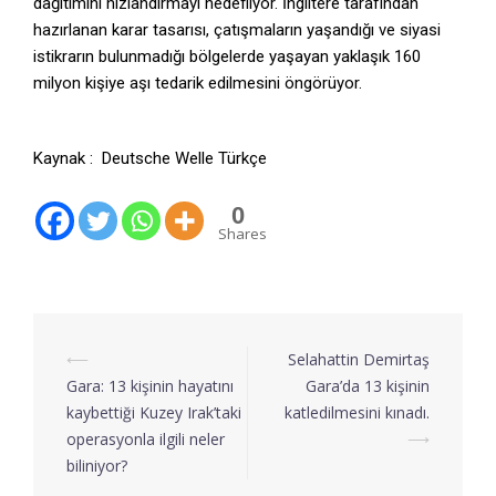
dağıtımını hızlandırmayı hedefliyor. İngiltere tarafından
hazırlanan karar tasarısı, çatışmaların yaşandığı ve siyasi
istikrarın bulunmadığı bölgelerde yaşayan yaklaşık 160
milyon kişiye aşı tedarik edilmesini öngörüyor.
Kaynak : Deutsche Welle Türkçe
0
Shares
⟵
Selahattin Demirtaş
Gara: 13 kişinin hayatını
Gara’da 13 kişinin
kaybettiği Kuzey Irak’taki
katledilmesini kınadı.
operasyonla ilgili neler
⟶
biliniyor?