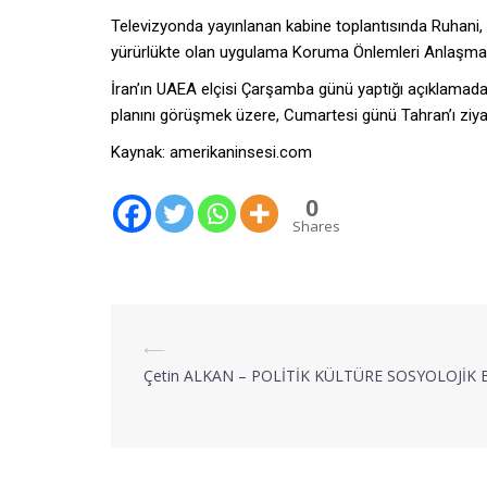
Televizyonda yayınlanan kabine toplantısında Ruhani,
yürürlükte olan uygulama Koruma Önlemleri Anlaşması
İran’ın UAEA elçisi Çarşamba günü yaptığı açıklamada,
planını görüşmek üzere, Cumartesi günü Tahran’ı ziya
Kaynak: amerikaninsesi.com
0
Shares
⟵
Çetin ALKAN – POLİTİK KÜLTÜRE SOSYOLOJİK 