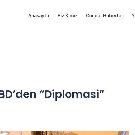
Anasayfa
Biz Kimiz
Güncel Haberler
Y
BD’den “Diplomasi”