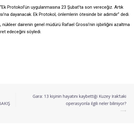
 “Ek Protokol’ün uygulanmasına 23 Şubat’ta son vereceğiz. Artık
’na dayanacak. Ek Protokol, önlemlerin ötesinde bir adımdır” dedi.
 nükleer dairenin genel müdürü Rafael Grossi’nin işbirliğini azaltma
ret edeceğini söyledi.
Gara: 13 kişinin hayatını kaybettiği Kuzey Irak’taki
BAKIŞ
operasyonla ilgili neler biliniyor?
⟶