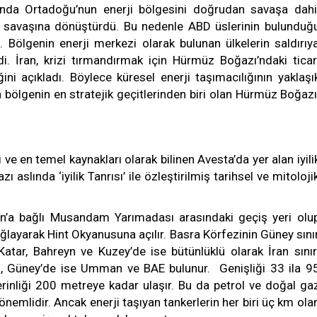
ısında Ortadoğu’nun enerji bölgesini doğrudan savaşa dahi
eya savaşına dönüştürdü. Bu nedenle ABD üslerinin bulunduğ
u. Bölgenin enerji merkezi olarak bulunan ülkelerin saldırıy
i. İran, krizi tırmandırmak için Hürmüz Boğazı’ndaki ticar
ni açıkladı. Böylece küresel enerji taşımacılığının yaklaşı
 bölgenin en stratejik geçitlerinden biri olan Hürmüz Boğazı
ve en temel kaynakları olarak bilinen Avesta’da yer alan iyili
aslında ‘iyilik Tanrısı’ ile özleştirilmiş tarihsel ve mitoloji
an’a bağlı Musandam Yarımadası arasındaki geçiş yeri olu
ğlayarak Hint Okyanusuna açılır. Basra Körfezinin Güney sını
, Katar, Bahreyn ve Kuzey’de ise bütünlüklü olarak İran sınır
n, Güney’de ise Umman ve BAE bulunur. Genişliği 33 ila 9
inliği 200 metreye kadar ulaşır. Bu da petrol ve doğal ga
önemlidir. Ancak enerji taşıyan tankerlerin her biri üç km ola