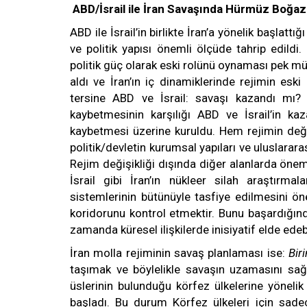
ABD/İsrail ile İran Savaşında Hürmüz Boğaz
ABD ile İsrail’in birlikte İran’a yönelik başlatt
ve politik yapısı önemli ölçüde tahrip edild
politik güç olarak eski rolünü oynaması pek m
aldı ve İran’ın iç dinamiklerinde rejimin e
tersine ABD ve İsrail: savaşı kazandı mı?
kaybetmesinin karşılığı ABD ve İsrail’in kaz
kaybetmesi üzerine kuruldu. Hem rejimin değiş
politik/devletin kurumsal yapıları ve uluslarar
Rejim değişikliği dışında diğer alanlarda öneml
İsrail gibi İran’ın nükleer silah araştırma
sistemlerinin bütünüyle tasfiye edilmesini ön
koridorunu kontrol etmektir. Bunu başardığınd
zamanda küresel ilişkilerde inisiyatif elde edebi
İran molla rejiminin savaş planlaması ise:
Biri
taşımak ve böylelikle savaşın uzamasını sağl
üslerinin bulunduğu körfez ülkelerine yönelik 
başladı. Bu durum Körfez ülkeleri için sad