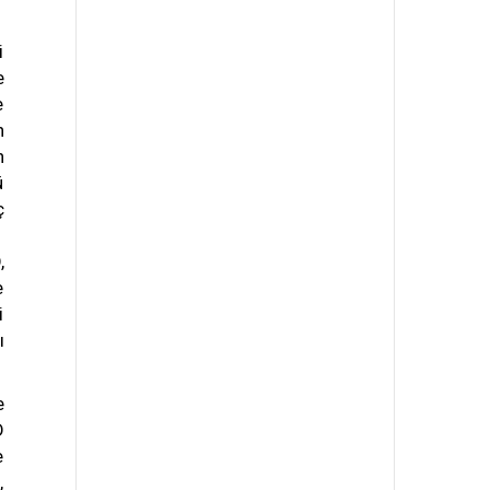
i
e
e
n
n
ü
ç
.
,
e
i
ı
e
D
e
,