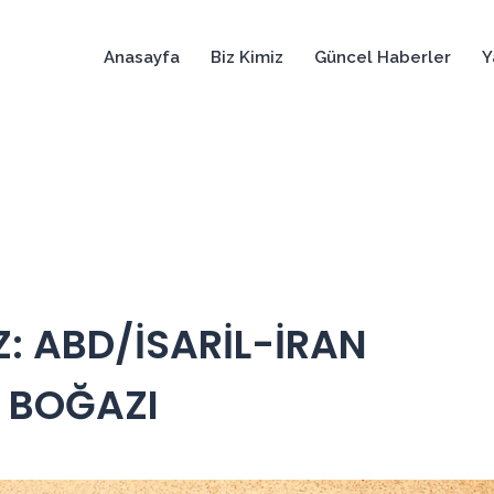
Anasayfa
Biz Kimiz
Güncel Haberler
Y
: ABD/İSARİL-İRAN
 BOĞAZI