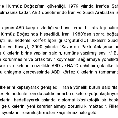
iyle Hürmüz Boğazı’nın güvenliği, 1979 yılında İran’da Şa
kurulmasına kadar, ABD denetiminde İran ve Suudi Arabistan i
ejimin ABD karşıtı izlediği ve bunu temel bir strateji halin
ı Hürmüz Boğazında hissedildi. İran, 1980’den sonra boğa
tı. Bu nedenle Körfez İşbirliği Örgütü(KİÖ) Ülkeleri: Suud
tar ve Kuveyt, 2000 yılında ‘Savurma Paktı Anlaşmasını
lkelerin birine yapılan saldırı, tümüne yapılmış sayılır.” B
n korunmasını ve ortak tavır koymasını sağlamaya yönelikti
rfez ülkelerinin özellikle ABD ve NATO dahil bir çok ülke il
 Bu anlaşma çerçevesinde ABD, körfez ülkelerinin tamamın
elerini kapsayarak genişledi. İran’a yönelik bütün saldırıla
r. Bu nedenle İran da saldırılarını bu ülkelere yoğunlaştırıyor
lerini hedefleyerek aslında diplomatik/psikolojik bir bask
ge ülkelerini yeni kararlar almayı zorunlu kılmaktadır. Fiile
isyonlarını resmileştirmeleri kaçınılmaz hale geldi.