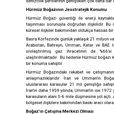
denizcilik şeritlerinin genişlikleri çok daha dar
Hürmüz Boğazının Jeostratejik Konumu
Hürmüz Boğazı güvenliği ile enerji kaynaklar
taşınması sorunuyla doğrudan ilişkilidir. Bu
küresel ilişkiler bakımından oldukça hassas bir
Basra Körfezinde günlük yaklaşık 21 milyon varil
Arabistan, Bahreyn, Umman, Katar ve BAE ta
sıvılaştırılmış gaz ihracatının da %66’
ulaştırılmaktadır. Bu nedenle Hürmüz boğazı kür
bir konuma sahiptir.
Hürmüz Boğazındaki rekabet ve çatışmanın b
anlaşmazlıklarıdır. İran ve Umman’ın Boğa
uluslararası karasular 21 mil genişliğe sahi
İran’ın daha 1959 yılında, Umman’ın ise 1972 y
karasuların alanı 5-6 mile düşmesine yol açtı. 
bölgesel ilişkilere bakımından baskı aracı olarak
Boğaz’ın Çatışma Merkezi Olması