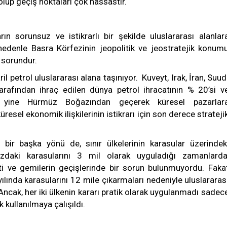
 olup geçiş noktaları çok hassastır.
ın sorunsuz ve istikrarlı bir şekilde uluslararası alanlar
 nedenle Basra Körfezinin jeopolitik ve jeostratejik konum
 sorundur.
 petrol uluslararası alana taşınıyor. Kuveyt, Irak, İran, Suud
rafından ihraç edilen dünya petrol ihracatının % 20’si v
sı yine Hürmüz Boğazından geçerek küresel pazarlar
esel ekonomik ilişkilerinin istikrarı için son derece strateji
ir başka yönü de, sınır ülkelerinin karasular üzerindek
zdaki karasularını 3 mil olarak uyguladığı zamanlarda
pti ve gemilerin geçişlerinde bir sorun bulunmuyordu. Faka
ılında karasularını 12 mile çıkarmaları nedeniyle uluslararas
Ancak, her iki ülkenin kararı pratik olarak uygulanmadı sadec
 kullanılmaya çalışıldı.