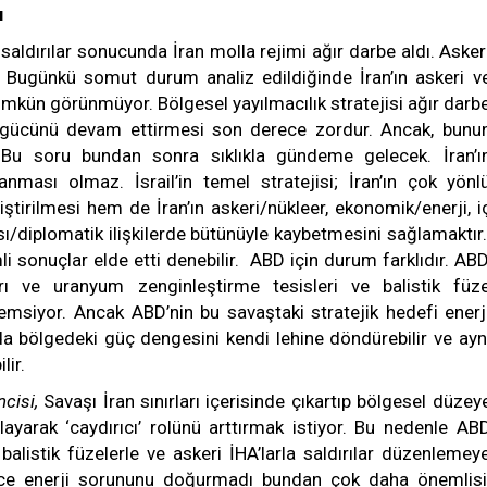
ı
ığı saldırılar sonucunda İran molla rejimi ağır darbe aldı. Asker
i. Bugünkü somut durum analiz edildiğinde İran’ın askeri v
ümkün görünmüyor. Bölgesel yayılmacılık stratejisi ağır darb
ski gücünü devam ettirmesi son derece zordur. Ancak, bunu
 Bu soru bundan sonra sıklıkla gündeme gelecek. İran’ı
anması olmaz. İsrail’in temel stratejisi; İran’ın çok yönl
tirilmesi hem de İran’ın askeri/nükleer, ekonomik/enerji, i
ası/diplomatik ilişkilerde bütünüyle kaybetmesini sağlamaktır
i sonuçlar elde etti denebilir. ABD için durum farklıdır. ABD
ları ve uranyum zenginleştirme tesisleri ve balistik füz
emsiyor. Ancak ABD’nin bu savaştaki stratejik hedefi enerj
a bölgedeki güç dengesini kendi lehine döndürebilir ve ayn
lir.
ncisi,
Savaşı İran sınırları içerisinde çıkartıp bölgesel düzey
ayarak ‘caydırıcı’ rolünü arttırmak istiyor. Bu nedenle AB
balistik füzelerle ve askeri İHA’larla saldırılar düzenlemey
ece enerji sorununu doğurmadı bundan çok daha önemlisi