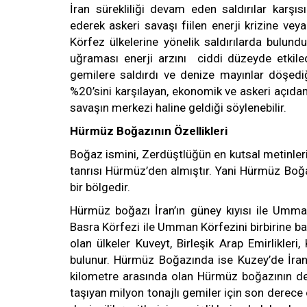
İran sürekliliği devam eden saldırılar karş
ederek askeri savaşı fiilen enerji krizine v
Körfez ülkelerine yönelik saldırılarda bulund
uğraması enerji arzını ciddi düzeyde etkiled
gemilere saldırdı ve denize mayınlar döşediği
%20’sini karşılayan, ekonomik ve askeri açıdan
savaşın merkezi haline geldiği söylenebilir.
Hürmüz Boğazının Özellikleri
Boğaz ismini, Zerdüştlüğün en kutsal metinleri 
tanrısı Hürmüz’den almıştır. Yani Hürmüz Boğazı 
bir bölgedir.
Hürmüz boğazı İran’ın güney kıyısı ile Umm
Basra Körfezi ile Umman Körfezini birbirine ba
olan ülkeler Kuveyt, Birleşik Arap Emirlikleri
bulunur. Hürmüz Boğazında ise Kuzey’de İra
kilometre arasında olan Hürmüz boğazının der
taşıyan milyon tonajlı gemiler için son derece 