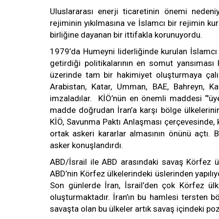
Uluslararası enerji ticaretinin önemi neden
rejiminin yıkılmasına ve İslamcı bir rejimin 
birliğine dayanan bir ittifakla korunuyordu.
1979’da Humeyni liderliğinde kurulan İslamcı r
getirdiği politikalarının en somut yansımas
üzerinde tam bir hakimiyet oluşturmaya çalış
Arabistan, Katar, Umman, BAE, Bahreyn, Ka
imzaladılar. KİÖ’nün en önemli maddesi “’üye ü
madde doğrudan İran’a karşı bölge ülkelerini
KİÖ, Savunma Paktı Anlaşması çerçevesinde, kö
ortak askeri kararlar almasının önünü açtı.
asker konuşlandırdı.
ABD/İsrail ile ABD arasındaki savaş Körfez ülk
ABD’nin Körfez ülkelerindeki üslerinden yapılıyo
Son günlerde İran, İsrail’den çok Körfez ülke
oluşturmaktadır. İran’ın bu hamlesi tersten böl
savaşta olan bu ülkeler artık savaş içindeki poz