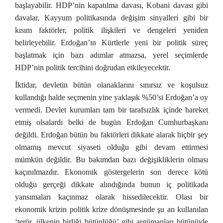
başlayabilir. HDP’nin kapatılma davası, Kobani davası gibi
davalar, Kayyum politikasında değişim sinyalleri gibi bir
kısım faktörler, politik ilişkileri ve dengeleri yeniden
belirleyebilir. Erdoğan’ın Kürtlerle yeni bir politik süreç
başlatmak için bazı adımlar atmazsa, yerel seçimlerde
HDP’nin politik tercihini doğrudan etkileyecektir.
İktidar, devletin bütün olanaklarını sınırsız ve koşulsuz
kullandığı halde seçmenin yine yaklaşık %50’si Erdoğan’a oy
vermedi. Devlet kurumları tam bir tarafsızlık içinde hareket
etmiş olsalardı belki de bugün Erdoğan Cumhurbaşkanı
değildi. Erdoğan bütün bu faktörleri dikkate alarak hiçbir şey
olmamış mevcut siyaseti olduğu gibi devam ettirmesi
mümkün değildir. Bu bakımdan bazı değişikliklerin olması
kaçınılmazdır. Ekonomik göstergelerin son derece kötü
olduğu gerçeği dikkate alındığında bunun iç politikada
yansımaları kaçınmaz olarak hissedilecektir. Olası bir
ekonomik krizin politik krize dönüşmesinde şu an kullanılan
‘terör, ülkenin birliği bütünlüğü’ gibi argümanları bütünüyle