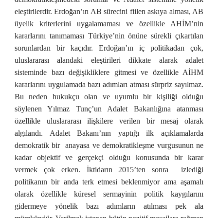
eleştirilerdir. Erdoğan’ın AB sürecini fiilen askıya alması, AB
üyelik kriterlerini uygalamaması ve özellikle AHİM’nin
kararlarını tanımaması Türkiye’nin önüne sürekli çıkartılan
sorunlardan bir kaçıdır. Erdoğan’ın iç politikadan çok,
uluslararası alandaki eleştirileri dikkate alarak adalet
sisteminde bazı değişikliklere gitmesi ve özellikle AİHM
kararlarını uygulamada bazı adımları atması sürpriz sayılmaz.
Bu neden hukukçu olan ve uyumlu bir kişiliği olduğu
söylenen Yılmaz Tunç’un Adalet Bakanlığına atanması
özellikle uluslararası ilişkilere verilen bir mesaj olarak
algılandı. Adalet Bakanı’nın yaptığı ilk açıklamalarda
demokratik bir anayasa ve demokratikleşme vurgusunun ne
kadar objektif ve gerçekçi olduğu konusunda bir karar
vermek çok erken. İktidarın 2015’ten sonra izlediği
politikanın bir anda terk etmesi beklenmiyor ama aşamalı
olarak özellikle küresel sermayinin politik kaygılarını
gidermeye yönelik bazı adımların atılması pek ala