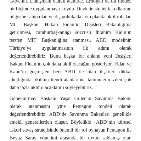
Güvenlik Danışmanı olarak atanırlar. Erdoğan da bu modeli
bir biçimde uygulanmaya koydu. Devletin stratejik kodlarının
bilgisine sahip olan ve dış politikada arka planda aktif rol alan
MİT Başkanı Hakan Fidan’ın Dışişleri Bakanlığı’na
getirilmesi, cumhurbaşkanlığı sözcüsü İbrahim Kalın’ın
tersten MİT Başkanlığına atanması, ABD modelinin
Türkiye’ye uygulanmasının ilk adımı olarak
değerlendirebiliriz. Bunu başka bir anlamı yeni Dışişleri
Bakanı Fidan’ın çok daha aktif olacağını gösteriyor. Fidan ve
Kalın’ın geçmişten beri ABD ile olan ilişkileri dikkat
alındığında, ikilinin kendi alanlarında tahminlerimizden çok
daha fazla aktif olacaklarını söyleyebiliriz.
Genelkurmay Başkanı Yaşar Güler’in Savunma Bakanı
olarak atanmasını yine Pentagon modeli olarak
değerlendirebiliriz. ABD’de Savunma Bakanları genellikle
emekli generallerden oluşur. Böylelikle ABD’nin küresel
askeri savaş stratejisinde önemli bir rol oynayan Pentagon ile
Beyaz Saray yönetimi arasında bir uyum sağlamış olur.