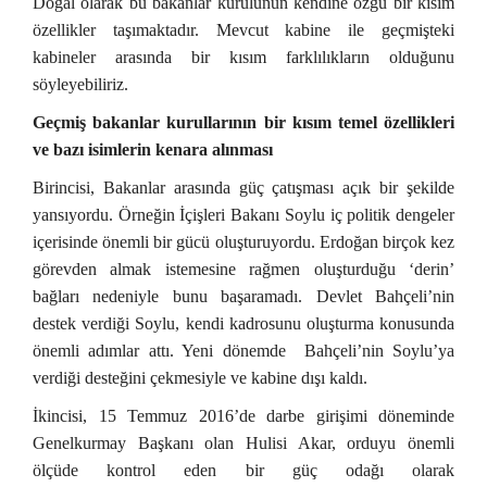
Doğal olarak bu bakanlar kurulunun kendine özgü bir kısım
özellikler taşımaktadır. Mevcut kabine ile geçmişteki
kabineler arasında bir kısım farklılıkların olduğunu
söyleyebiliriz.
Geçmiş bakanlar kurullarının bir kısım temel özellikleri
ve bazı isimlerin kenara alınması
Birincisi, Bakanlar arasında güç çatışması açık bir şekilde
yansıyordu. Örneğin İçişleri Bakanı Soylu iç politik dengeler
içerisinde önemli bir gücü oluşturuyordu. Erdoğan birçok kez
görevden almak istemesine rağmen oluşturduğu ‘derin’
bağları nedeniyle bunu başaramadı. Devlet Bahçeli’nin
destek verdiği Soylu, kendi kadrosunu oluşturma konusunda
önemli adımlar attı. Yeni dönemde Bahçeli’nin Soylu’ya
verdiği desteğini çekmesiyle ve kabine dışı kaldı.
İkincisi, 15 Temmuz 2016’de darbe girişimi döneminde
Genelkurmay Başkanı olan Hulisi Akar, orduyu önemli
ölçüde kontrol eden bir güç odağı olarak