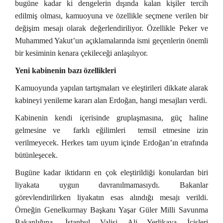
bugüne kadar ki dengelerin dışında kalan kişiler tercih
edilmiş olması, kamuoyuna ve özellikle seçmene verilen bir
değişim mesajı olarak değerlendiriliyor. Özellikle Peker ve
Muhammed Yakut’un açıklamalarında ismi geçenlerin önemli
bir kesiminin kenara çekileceği anlaşılıyor.
Yeni kabinenin bazı özellikleri
Kamuoyunda yapılan tartışmaları ve eleştirileri dikkate alarak
kabineyi yenileme kararı alan Erdoğan, hangi mesajları verdi.
Kabinenin kendi içerisinde gruplaşmasına, güç haline
gelmesine ve farklı eğilimleri temsil etmesine izin
verilmeyecek. Herkes tam uyum içinde Erdoğan’ın etrafında
bütünleşecek.
Bugüne kadar iktidarın en çok eleştirildiği konulardan biri
liyakata uygun davranılmamasıydı. Bakanlar
görevlendirilirken liyakatın esas alındığı mesajı verildi.
Örneğin Genelkurmay Başkanı Yaşar Güler Milli Savunma
Bakanlığına, İstanbul Valisi Ali Yerlikaya İçişleri