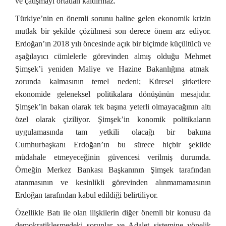
ve çatışmayı ortadan kaldırmaz.
Türkiye’nin en önemli sorunu haline gelen ekonomik krizin
mutlak bir şekilde çözülmesi son derece önem arz ediyor.
Erdoğan’ın 2018 yılı öncesinde açık bir biçimde küçültücü ve
aşağılayıcı cümlelerle görevinden almış olduğu Mehmet
Şimşek’i yeniden Maliye ve Hazine Bakanlığına atmak
zorunda kalmasının temel nedeni; Küresel şirketlere
ekonomide geleneksel politikalara dönüşünün mesajıdır.
Şimşek’in bakan olarak tek başına yeterli olmayacağının altı
özel olarak çiziliyor. Şimşek’in konomik politikaların
uygulamasında tam yetkili olacağı bir bakıma
Cumhurbaşkanı Erdoğan’ın bu sürece hiçbir şekilde
müdahale etmeyeceğinin güvencesi verilmiş durumda.
Örneğin Merkez Bankası Başkanının Şimşek tarafından
atanmasının ve kesinlikli görevinden alınmamamasının
Erdoğan tarafından kabul edildiği belirtiliyor.
Özellikle Batı ile olan ilişkilerin diğer önemli bir konusu da
demokratikleşmedeki sorunlar ve Adalet sistemine yönelik