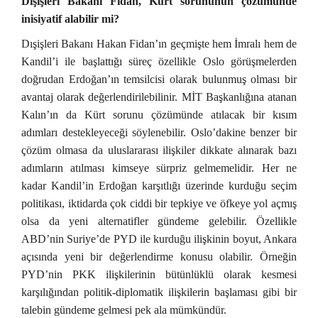
Dışişleri Bakanı Fidan, Kürt sorununun çözümünde
inisiyatif alabilir mi?
Dışişleri Bakanı Hakan Fidan’ın geçmişte hem İmralı hem de
Kandil’i ile başlattığı süreç özellikle Oslo görüşmelerden
doğrudan Erdoğan’ın temsilcisi olarak bulunmuş olması bir
avantaj olarak değerlendirilebilinir. MİT Başkanlığına atanan
Kalın’ın da Kürt sorunu çözümünde atılacak bir kısım
adımları destekleyeceği söylenebilir. Oslo’dakine benzer bir
çözüm olmasa da uluslararası ilişkiler dikkate alınarak bazı
adımların atılması kimseye sürpriz gelmemelidir. Her ne
kadar Kandil’in Erdoğan karşıtlığı üzerinde kurduğu seçim
politikası, iktidarda çok ciddi bir tepkiye ve öfkeye yol açmış
olsa da yeni alternatifler gündeme gelebilir. Özellikle
ABD’nin Suriye’de PYD ile kurduğu ilişkinin boyut, Ankara
açısında yeni bir değerlendirme konusu olabilir. Örneğin
PYD’nin PKK ilişkilerinin bütünlüklü olarak kesmesi
karşılığından politik-diplomatik ilişkilerin başlaması gibi bir
talebin gündeme gelmesi pek ala mümkündür.