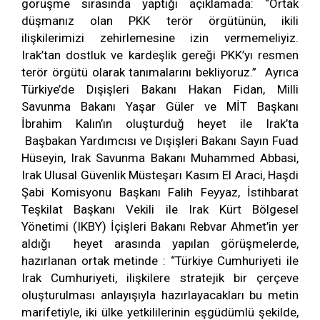
görüşme sırasında yaptığı açıklamada: “Ortak
düşmanız olan PKK terör örgütünün, ikili
ilişkilerimizi zehirlemesine izin vermemeliyiz.
Irak’tan dostluk ve kardeşlik gereği PKK’yı resmen
terör örgütü olarak tanımalarını bekliyoruz.” Ayrıca
Türkiye’de Dışişleri Bakanı Hakan Fidan, Milli
Savunma Bakanı Yaşar Güler ve MİT Başkanı
İbrahim Kalın’ın oluşturduğ heyet ile Irak’ta
Başbakan Yardımcısı ve Dışişleri Bakanı Sayın Fuad
Hüseyin, Irak Savunma Bakanı Muhammed Abbasi,
Irak Ulusal Güvenlik Müsteşarı Kasım El Araci, Haşdi
Şabi Komisyonu Başkanı Falih Feyyaz, İstihbarat
Teşkilat Başkanı Vekili ile Irak Kürt Bölgesel
Yönetimi (IKBY) İçişleri Bakanı Rebvar Ahmet’in yer
aldığı heyet arasında yapılan görüşmelerde,
hazırlanan ortak metinde : “Türkiye Cumhuriyeti ile
Irak Cumhuriyeti, ilişkilere stratejik bir çerçeve
oluşturulması anlayışıyla hazırlayacakları bu metin
marifetiyle, iki ülke yetkililerinin eşgüdümlü şekilde,