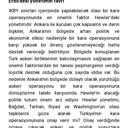
Erbil’deki yönetimin tavrı
IKBY sınırları içerisinde yapılabilecek olası bir kara
operasyonunda en önemli faktör Hewler’deki
yönetimdir. Ankara ile kurulan çok kapsamlı ve derin
ilişkiler, Ankara’nın bölgede artan politik ve
ekonomik etkisi nedeniyle bir kara operasyonuna
karşı yüksek bir direnç gösteremeyeceği hatta
destek vereceği belirtiliyor. Bölgede konuşlanan
Türk askeri birliklerinin kalıcılaşmasını sağlayan en
önemli faktörlerden bir tanesi peşmergenin verdiği
lojistik destek olduğuna çok sayıda iddia var. Bu
nedenle Ankara’nın bölgede dolaylı olarak yürüttüğü
askeri operasyonu bir kara operasyonuna
dönüştürme talebi karşısında Hewler’in alacağı
politik tutum önem arz ediyor. Hewler yönetimi,
Bağdat, Tarhan, Riyad ve Washington’un olası
tepkilerini göze alarak Türkiye’nin kara
operasyonununa onay verir mi? Onay verdiğinde
ortaya çıkacak askeri ve politik sonuçlara