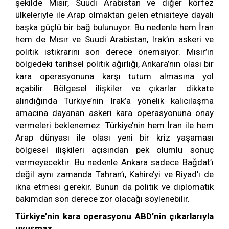
şekilde Mısır, Suudi Arabistan ve diğer körfez
ülkeleriyle ile Arap olmaktan gelen etnisiteye dayalı
başka güçlü bir bağ bulunuyor. Bu nedenle hem İran
hem de Mısır ve Suudi Arabistan, Irak’ın askeri ve
politik istikrarını son derece önemsiyor. Mısır’ın
bölgedeki tarihsel politik ağırlığı, Ankara’nın olası bir
kara operasyonuna karşı tutum almasına yol
açabilir. Bölgesel ilişkiler ve çıkarlar dikkate
alındığında Türkiye’nin Irak’a yönelik kalıcılaşma
amacına dayanan askeri kara operasyonuna onay
vermeleri beklenemez. Türkiye’nin hem İran ile hem
Arap dünyası ile olası yeni bir kriz yaşaması
bölgesel ilişkileri açısından pek olumlu sonuç
vermeyecektir. Bu nedenle Ankara sadece Bağdat’ı
değil aynı zamanda Tahran’ı, Kahire’yi ve Riyad’ı de
ikna etmesi gerekir. Bunun da politik ve diplomatik
bakımdan son derece zor olacağı söylenebilir.
Türkiye’nin kara operasyonu ABD’nin çıkarlarıyla
uyuşmaz