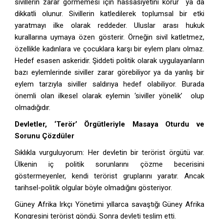
sivillerin zarar görmemesi için hassasiyetini korur ya da
dikkatli olunur. Sivillerin katledilerek toplumsal bir etki
yaratmayı ilke olarak reddeder. Uluslar arası hukuk
kurallarına uymaya özen gösterir. Örneğin sivil katletmez,
özellikle kadınlara ve çocuklara karşı bir eylem planı olmaz.
Hedef esasen askeridir. Şiddeti politik olarak uygulayanların
bazı eylemlerinde siviller zarar görebiliyor ya da yanlış bir
eylem tarzıyla siviller saldırıya hedef olabiliyor. Burada
önemli olan ilkesel olarak eylemin ‘siviller yönelik’ olup
olmadığıdır.
Devletler, ‘Terör’ Örgütleriyle Masaya Oturdu ve
Sorunu Çözdüler
Sıklıkla vurguluyorum: Her devletin bir terörist örgütü var.
Ülkenin iç politik sorunlarını çözme becerisini
göstermeyenler, kendi terörist gruplarını yaratır. Ancak
tarihsel-politik olgular böyle olmadığını gösteriyor.
Güney Afrika Irkçı Yönetimi yıllarca savaştığı Güney Afrika
Kongresini terörist göndü. Sonra devleti teslim etti.