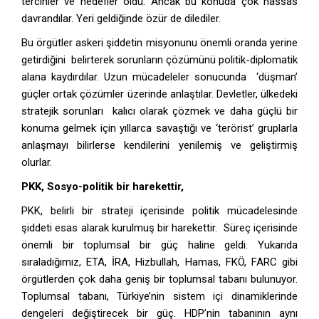
tercihler ve hedefler oldu. Ancak bu konuda çok hassas
davrandılar. Yeri geldiğinde özür de dilediler.
Bu örgütler askeri şiddetin misyonunu önemli oranda yerine
getirdiğini belirterek sorunların çözümünü politik-diplomatik
alana kaydırdılar. Uzun mücadeleler sonucunda ‘düşman’
güçler ortak çözümler üzerinde anlaştılar. Devletler, ülkedeki
stratejik sorunları kalıcı olarak çözmek ve daha güçlü bir
konuma gelmek için yıllarca savaştığı ve ‘terörist’ gruplarla
anlaşmayı bilirlerse kendilerini yenilemiş ve geliştirmiş
olurlar.
PKK, Sosyo-politik bir harekettir,
PKK, belirli bir strateji içerisinde politik mücadelesinde
şiddeti esas alarak kurulmuş bir harekettir. Süreç içerisinde
önemli bir toplumsal bir güç haline geldi. Yukarıda
sıraladığımız, ETA, İRA, Hizbullah, Hamas, FKÖ, FARC gibi
örgütlerden çok daha geniş bir toplumsal tabanı bulunuyor.
Toplumsal tabanı, Türkiye’nin sistem içi dinamiklerinde
dengeleri değiştirecek bir güç. HDP’nin tabanının aynı