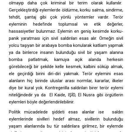
olmayıp daha çok kriminal bir terim olarak kullanılır.
Gerçekleştirdiği eylemlerde öldürme, korku salma, sindirme,
tehdit, şantaj gibi çok yönlü yöntemler vardır. Terör
eyleminin hedefinde toplumsal ve etik değerler,
hassasiyetler bulunmaz. Eylemin en geniş kesimde korku-
panik yaratması için sivil saldırıları esas alır. Örneğin sivil
yolcu taşıyan bir arabaya bomba konularak katliam yapmak
ya da binlerce insanın bulunduğu sivil bir yaşam alanına
bomba patlatmak, kamuya açık alanda herkesin
görebileceği bir şekilde kelle kesmek, kalbini söküp almak,
ele geçirdiği birini diri-diri yakmak. Terör eylemini esas
alanların hiç birinde uluslar arası normlar, kararlar, ilkeler
diye bir kural yok. Kontregerilla saldırıları birer terör eylemi
niteliğindedir ya da El Kaide, IŞİD, El Nusra gibi örgütlerin
eylemleri böyle değerlendirilebilinir.
Politik mücadelede şiddeti esas alanlar ise saldırı
eylemlerinde sivilleri hedef almaz, sivillerin bulunduğu
yaşam alanlarında bu tür saldırılara girilmez, bir eylemde