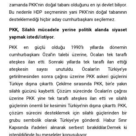
zamanda PKK’nin doğal tabanı olduğunu en iyi devlet biliyor.
Bu nedenle HDP seçmeninin yani PKK’nin doğal tabanının
desteklemediği hiçbir aday cumhurbaşkanı seçilemez.
PKK, Silahlı mücadele yerine politik alanda siyaset
yapmak istedi/istiyor.
PKK en güçlü olduğu 1990’lı yıllarda dönemin
cumhurbaşkanı Özal’ın talebi üzerine, Öcalan tek taraflı
ateşkes ilan etti. Sonraki yıllarda tek taraflı ilan ettiği
ateşkesin sayısı unutuldu. Öcalan’ın Türkiye’ye
getirilmesinden sonra çağrısı üzerine PKK askeri güçlerini
Türkiye dışına çıkarttı. Çekilme sırasında PKK, bin’e yakın
silahlı gücünü kaybetti. Çözüm sürecinde Öcalan’ın çağrısı
üzerine PKK yine tek taraflı ateşkes ilan etti ve silahlı
güçlerinin önemli bir kesimini Türkiye’nin dışına çıkarttı. PKK,
çözüm sürecini desteklemek için silahlı güçlerinden bir
grubu sembolik olarak Türkiye’ye gönderdi. Habur Sınır
Kapısında ifadeleri alınarak serbest bırakıldılar.Demek ki
istenildiğinde bu meseleler konuşuluyor.