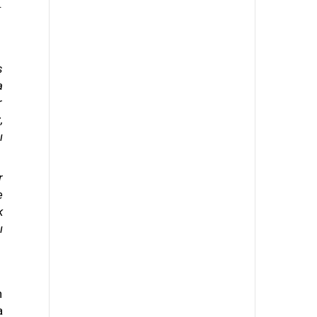
.
ş
a
r
,
ı
r
e
k
ı
n
a