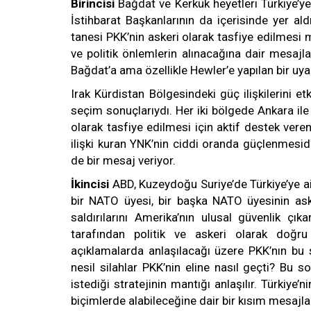
Birincisi
Bağdat ve Kerkük heyetleri Türkiye’ye 
İstihbarat Başkanlarının da içerisinde yer a
tanesi PKK’nin askeri olarak tasfiye edilmesi 
ve politik önlemlerin alınacağına dair mesajl
Bağdat’a ama özellikle Hewler’e yapılan bir uya
Irak Kürdistan Bölgesindeki güç ilişkilerini 
seçim sonuçlarıydı. Her iki bölgede Ankara ile ç
olarak tasfiye edilmesi için aktif destek vere
ilişki kuran YNK’nin ciddi oranda güçlenmesid
de bir mesaj veriyor.
İkincisi
ABD, Kuzeydoğu Suriye’de Türkiye’ye ait
bir NATO üyesi, bir başka NATO üyesinin aske
saldırılarını Amerika’nın ulusal güvenlik çık
tarafından politik ve askeri olarak doğru 
açıklamalarda anlaşılacağı üzere PKK’nın bu sal
nesil silahlar PKK’nin eline nasıl geçti? Bu 
istediği stratejinin mantığı anlaşılır. Türkiye’
biçimlerde alabileceğine dair bir kısım mesajlar