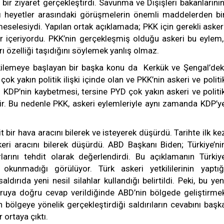
bir ziyaret gerçekleştirdi. Savunma ve Dışişleri bakanlarının
ldı heyetler arasındaki görüşmelerin önemli maddelerden bi
meselesiydi. Yapılan ortak açıklamada; PKK için gerekli asker
ar içeriyordu. PKK’nin gerçekleşmiş olduğu askeri bu eylem
rı özelliği taşıdığını söylemek yanlış olmaz.
etkilemeye başlayan bir başka konu da Kerkük ve Şengal’dek
ok yakın politik ilişki içinde olan ve PKK’nin askeri ve politi
n KDP’nin kaybetmesi, tersine PYD çok yakın askeri ve politi
ir. Bu nedenle PKK, askeri eylemleriyle aynı zamanda KDP’y
 bir hava aracını bilerek ve isteyerek düşürdü. Tarihte ilk ke
ri aracını bilerek düşürdü. ABD Başkanı Biden; Türkiye’ni
arlarını tehdit olarak değerlendirdi. Bu açıklamanın Türkiy
okunmadığı görülüyor. Türk askeri yetkililerinin yaptığ
dırıda yeni nesil silahlar kullandığı belirtildi. Peki, bu yen
soruya doğru cevap verildiğinde ABD’nin bölgede geliştirme
nin bölgeye yönelik gerçekleştirdiği saldırıların cevabını başk
 ortaya çıktı.