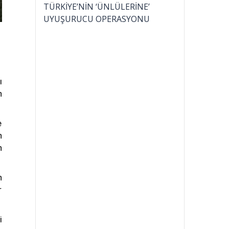
TÜRKİYE’NİN ‘ÜNLÜLERİNE’
UYUŞURUCU OPERASYONU
ı
n
e
n
n
n
r
i