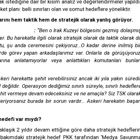
k istediğine dair bir kısım analiz ve değerlendirmeler yapıldı
 planı: belli sınırları olan ve somut hedeflere yöneliktir.
rını hem taktik hem de stratejik olarak yanlış görüyor.
Orkun Özeller
:
“Ben o Irak Kuzeyi bölgesini gezmiş dolaşmı
r. Bu harekatla ilgili olarak stratejik olarak da taktik olarak d
oktu, şu anda ceremesini çekiyoruz…O kadar derine inilmiş bi
lerde görev yapan arkadaşlarımız var. Onlarla da görüşüyoruz
larına anlatamıyorlar veya anlattıkları komutanları bunlar
keri harekatta şehit verebilirsiniz ancak iki yıla yakın süredi
ğildir. Operasyon dediğimiz sınırlı süreyle, sınırlı hedefler
 şehit vermeye devam edeceksiniz ve ne amaçla? Siz TSK olara
 veriyorsanız burada bir sorun vardır… Askeri harekatın başar
 hedefi var mıydı?
aklaşık 2 yıldır devam ettiğine göre daha stratejik hedefleri
bakımdaki stratejik hedef PKK tarafından ‘Medya Savunm