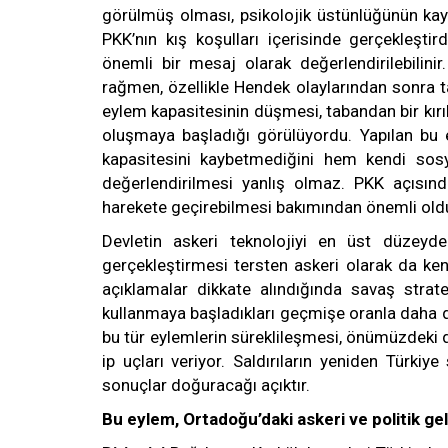
görülmüş olması, psikolojik üstünlüğünün kayb
PKK’nın kış koşulları içerisinde gerçekleştir
önemli bir mesaj olarak değerlendirilebilin
rağmen, özellikle Hendek olaylarından sonra t
eylem kapasitesinin düşmesi, tabandan bir kırı
oluşmaya başladığı görülüyordu. Yapılan bu
kapasitesini kaybetmediğini hem kendi sosy
değerlendirilmesi yanlış olmaz. PKK açısın
harekete geçirebilmesi bakımından önemli oldu
Devletin askeri teknolojiyi en üst düzeyd
gerçekleştirmesi tersten askeri olarak da kend
açıklamalar dikkate alındığında savaş strateji
kullanmaya başladıkları geçmişe oranla daha d
bu tür eylemlerin süreklileşmesi, önümüzdeki 
ip uçları veriyor. Saldırıların yeniden Türkiye
sonuçlar doğuracağı açıktır.
Bu eylem, Ortadoğu’daki askeri ve politik ge