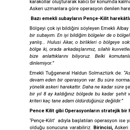
karakollar oluşturarak kalıcı bir konumda kalma
Askeri uzmanlara göre operasyon denilen hareket
Bazı emekli subayların Pençe-Kilit harekâtla
Bölgeyi çok iyi bildiğini söyleyen Emekli Albay
bir subayım. En iyi bildiğim bölgeler de o bölgele
yanlış… Hulusi Akar, o birlikleri o bölgeye s
bölge ki, orada arkadaşlarımız, silahlı kuvvet
bize anlattıklarını biliyoruz. Belki komutan
dinlemiyor.”
Emekli Tuğgeneral Haldun Solmaztürk de:
“As
devam eden bir operasyon var. Bu süre normal de
yönelik askeri harekattır. Daha ne kadar süre
bir yıl 8 ay kaldığınız bölgede bu kadar şehit
kriteri kaç tane adam öldürdüğünüz değildir.”
Pence Kilit gibi Operasyonların stratejik bir
‘Pençe-Kilit’ adıyla başlatılan operasyon ise y
olduğu sonucuna varabiliriz.
Birincisi,
Askeri 