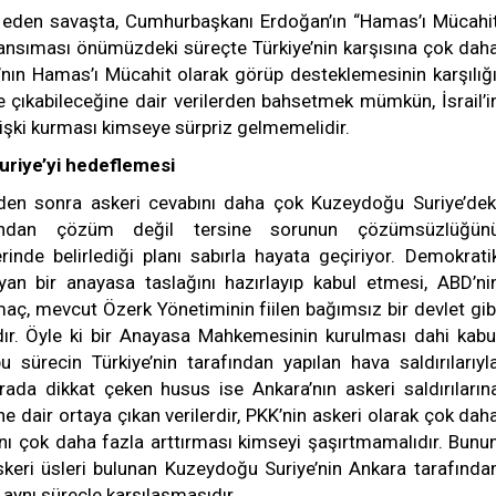
 eden savaşta, Cumhurbaşkanı Erdoğan’ın “Hamas’ı Mücahi
i yansıması önümüzdeki süreçte Türkiye’nin karşısına çok dah
’nın Hamas’ı Mücahit olarak görüp desteklemesinin karşılığı
 çıkabileceğine dair verilerden bahsetmek mümkün, İsrail’i
ilişki kurması kimseye sürpriz gelmemelidir.
uriye’yi hedeflemesi
mden sonra askeri cevabını daha çok Kuzeydoğu Suriye’dek
ısından çözüm değil tersine sorunun çözümsüzlüğün
inde belirlediği planı sabırla hayata geçiriyor. Demokrati
yan bir anayasa taslağını hazırlayıp kabul etmesi, ABD’ni
maç, mevcut Özerk Yönetiminin fiilen bağımsız bir devlet gib
dır. Öyle ki bir Anayasa Mahkemesinin kurulması dahi kabu
 bu sürecin Türkiye’nin tarafından yapılan hava saldırılarıyl
rada dikkat çeken husus ise Ankara’nın askeri saldırıların
e dair ortaya çıkan verilerdir, PKK’nin askeri olarak çok dah
nı çok daha fazla arttırması kimseyi şaşırtmamalıdır. Bunu
skeri üsleri bulunan Kuzeydoğu Suriye’nin Ankara tarafında
e aynı süreçle karşılaşmasıdır.