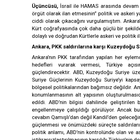
Üçüncüsü,
İsrail ile HAMAS arasında devam
örgüt olarak ilan etmesinin” politik ve asker
ciddi olarak çıkacağını vurgulamıştım. Ankara
Kürt coğrafyasında çok daha güçlü bir şekilde
dolaylı ve doğrudan Kürtlerle askeri ve politik 
Ankara, PKK saldırılarına karşı Kuzeydoğu S
Ankara’nın PKK tarafından yapılan her eyle
hedefleri vurarak vermesi, Türkiye aç
güçlendirecektir. ABD, Kuzeydoğu Suriye üzer
Suriye Güçlerinin Kuzeydoğu Suriye’yi kapsa
bölgesel politikalarından bağımsız değildir. A
konumlanmasının alt yapısının oluşturulması
edildi. ABD’nin bilgisi dahilinde geliştirilen
engellenmeye çalışıldığı görülüyor. Ancak bu
cevabın Qamışlı’dan değil Kandil’den geleceğin
güçlenmesi ve önümüzdeki süreçte saldırıları
politik anlamı, ABD’nin kontrolünde olan ve a
istikrarsızlaştırılmasının karşılığı Türkiye’nin d