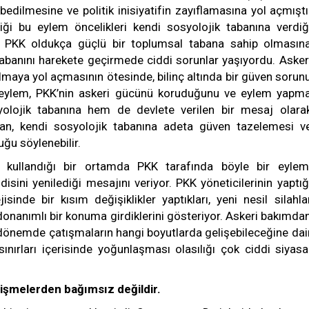
edilmesine ve politik inisiyatifin zayıflamasına yol açmıştı
diği bu eylem öncelikleri kendi sosyolojik tabanına verdiğ
ir. PKK oldukça güçlü bir toplumsal tabana sahip olmasın
abanını harekete geçirmede ciddi sorunlar yaşıyordu. Asker
lmaya yol açmasının ötesinde, bilinç altında bir güven sorun
 eylem, PKK’nin askeri gücünü koruduğunu ve eylem yapm
olojik tabanına hem de devlete verilen bir mesaj olara
dan, kendi sosyolojik tabanına adeta güven tazelemesi v
ğu söylenebilir.
e kullandığı bir ortamda PKK tarafında böyle bir eylem
isini yenilediği mesajını veriyor. PKK yöneticilerinin yaptığ
sinde bir kısım değişiklikler yaptıkları, yeni nesil silahla
onanımlı bir konuma girdiklerini gösteriyor. Askeri bakımda
dönemde çatışmaların hangi boyutlarda gelişebileceğine dai
 sınırları içerisinde yoğunlaşması olasılığı çok ciddi siyasa
lişmelerden bağımsız değildir.