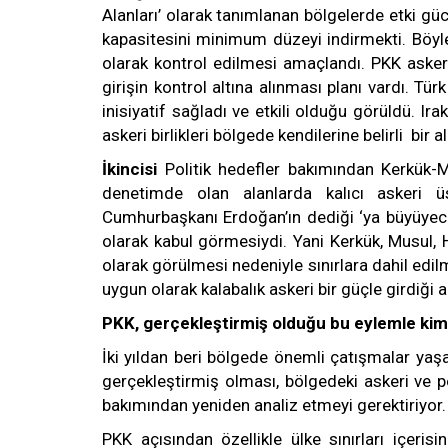
Alanları’ olarak tanımlanan bölgelerde etki g
kapasitesini minimum düzeyi indirmekti. Böyle
olarak kontrol edilmesi amaçlandı. PKK askeri
girişin kontrol altına alınması planı vardı. Türk
inisiyatif sağladı ve etkili olduğu görüldü. Ir
askeri birlikleri bölgede kendilerine belirli bir a
İkincisi
Politik hedefler bakımından Kerkük-M
denetimde olan alanlarda kalıcı askeri ü
Cumhurbaşkanı Erdoğan’ın dediği ‘ya büyüyeceği
olarak kabul görmesiydi. Yani Kerkük, Musul, Hal
olarak görülmesi nedeniyle sınırlara dahil edi
uygun olarak kalabalık askeri bir güçle girdiği 
PKK, gerçekleştirmiş olduğu bu eylemle kime
İki yıldan beri bölgede önemli çatışmalar yaş
gerçekleştirmiş olması, bölgedeki askeri ve p
bakımından yeniden analiz etmeyi gerektiriyor.
PKK açısından özellikle ülke sınırları içeris