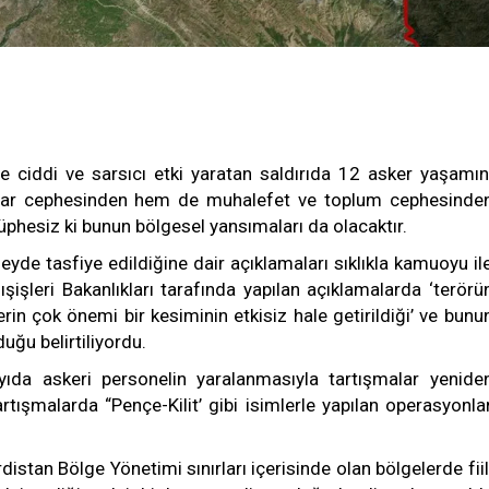
e ciddi ve sarsıcı etki yaratan saldırıda 12 asker yaşamın
iktidar cephesinden hem de muhalefet ve toplum cephesinde
üphesiz ki bunun bölgesel yansımaları da olacaktır.
eyde tasfiye edildiğine dair açıklamaları sıklıkla kamuoyu il
ışişleri Bakanlıkları tarafında yapılan açıklamalarda ‘terörü
in çok önemi bir kesiminin etkisiz hale getirildiği’ ve bunu
duğu belirtiliyordu.
yıda askeri personelin yaralanmasıyla tartışmalar yenide
tartışmalarda “Pençe-Kilit’ gibi isimlerle yapılan operasyonla
rdistan Bölge Yönetimi sınırları içerisinde olan bölgelerde fiil