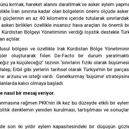
ücünü kırmak, hareket alanını daraltmak ve asker eylem yapm
likle İran sınırına kadar olan bölgelerin önemi ölçüde asker
 güçlerinin en az 40 kilometre içeride tutularak sınırlardak
 askeri birlikleri özellikle insansız hava araçları ile önemli bi
ak Kürdistan Bölgeyi Yönetiminin verdiği lojistik destekle Tür
lan açtılar.
usul bölgesi ve özellikle Irak Kürdistan Bölge Yönetimini
sler oluşturarak fiilen De-Facto bir durum yaratmaktı
z ya küçüleceğiz’ tezinin ‘sınırların fiziki olarak büyümesi
ep, Erbil gibi yerlerin tarihsel olarak Türkiye’nin bir parças
lme arzusu ve isteği vardı. Genelkurmay ‘büyüme’ stratejisin
alanlarda kalıcı olmaya başladı.
 nasıl bir mesaj veriyor.
anmasına rağmen PKK’nin ilk kez bu düzeyde etkili bir eyle
olitik denklemin yeniden kurulması, tartışılması ve sonuçlar
inde son iki yıldır eylem kapasitesindeki bir düşüşün gözl