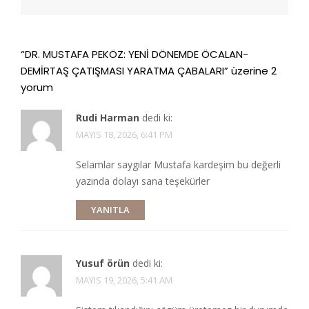
“
DR. MUSTAFA PEKÖZ: YENİ DÖNEMDE ÖCALAN-
DEMİRTAŞ ÇATIŞMASI YARATMA ÇABALARI
” üzerine 2
yorum
Rudi Harman
dedi ki:
MAYIS 18, 2026, 6:41 PM
Selamlar saygılar Mustafa kardeşim bu değerli
yazında dolayı sana teşekürler
YANITLA
Yusuf örün
dedi ki:
MAYIS 19, 2026, 5:41 AM