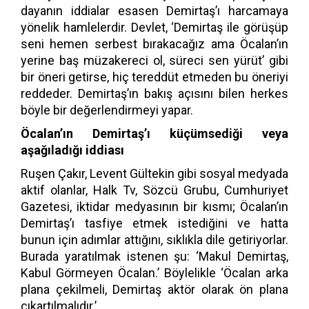
dayanın iddialar esasen Demirtaş’ı harcamaya
yönelik hamlelerdir. Devlet, ‘Demirtaş ile görüşüp
seni hemen serbest bırakacağız ama Öcalan’ın
yerine baş müzakereci ol, süreci sen yürüt’ gibi
bir öneri getirse, hiç tereddüt etmeden bu öneriyi
reddeder. Demirtaş’ın bakış açısını bilen herkes
böyle bir değerlendirmeyi yapar.
Öcalan’ın Demirtaş’ı küçümsediği veya
aşağıladığı iddiası
Ruşen Çakır, Levent Gültekin gibi sosyal medyada
aktif olanlar, Halk Tv, Sözcü Grubu, Cumhuriyet
Gazetesi, iktidar medyasının bir kısmı; Öcalan’ın
Demirtaş’ı tasfiye etmek istediğini ve hatta
bunun için adımlar attığını, sıklıkla dile getiriyorlar.
Burada yaratılmak istenen şu: ‘Makul Demirtaş,
Kabul Görmeyen Öcalan.’ Böylelikle ‘Öcalan arka
plana çekilmeli, Demirtaş aktör olarak ön plana
çıkartılmalıdır.’