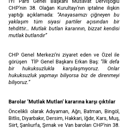
İYİ Parti Genel Başkanı Müsavat Dervişoğlu
CHP’nin 38. Olağan Kurultayı’nın iptaline ilişkin
yaptığı açıklamada:
”Anayasamızı çiğneyen bu
yaklaşım tüm siyasi partiler açısından bir
tehdittir… Mutlak butlan kararının, bizzat kendisi
mutlak butlandır”
CHP Genel Merkezi’ni ziyaret eden ve Özel ile
görüşen TİP Genel Başkanı Erkan Baş:
“İlk defa
bir hukuksuzlukla karşılaşmıyoruz. Onlar
hukuksuzluk yapmayı biliyorsa biz de direnmeyi
biliyoruz.”
Barolar ‘Mutlak Mutlan’ kararına karşı çıktılar
Öncelikli olarak Adıyaman, Ağrı, Batman, Bingöl,
Bitlis, Diyarbakır, Dersim, Hakkari, Iğdır, Kars, Muş,
Siirt, Şanlıurfa, Şırnak ve Van baroları CHP’nin 38.