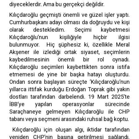
diyeceklerdir. Ama bu gerçekçi değildir.
Kılıçdaroğlu geçmişti önemli ve güzel işler yaptı.
Cumhurbaşkanı adayı olması da doğruydu ve kişi
olarak destekledim. Seçimi kaybetmesi
Kılıçdaroğlu’nun kişiliğiyle hiçbir ilgisi
bulunmuyor. Hiç şüphesiz ki, özellikle Meral
Akşener ile izlediği ortak siyaset, seçimlerin
kaybedilmesinin önemli bir rol oynadı.
Kılıçdaroğlu seçimleri kaybettikten sonra istifa
etmemesi de yine bir başka hatayı oluşturdu.
Ondan sonra başlayan süreçte ‘Kılıçdaroğlu’nun
yıllarca ittifak kurduğu Erdoğan Toprak gibi yakın
dostları tarafından darbelendi. 19 Mart 2025’te
İBB’ye yapılan operasyonlar sürecinde
Saraçhaneye gelmeyen Kılıçdaroğlu ile CHP
tabanı veya seçmeni arasındaki ruhsal bağ koptu.
Kılıçdaroğlu için oluşan algı, iktidar tarafından
yeniden CHP’nin başına getirilmesi sağlandı.