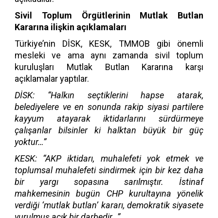
Sivil Toplum Örgütlerinin Mutlak Butlan
Kararına ilişkin açıklamaları
Türkiye’nin DİSK, KESK, TMMOB gibi önemli
mesleki ve ama aynı zamanda sivil toplum
kuruluşları Mutlak Butlan Kararına karşı
açıklamalar yaptılar.
DİSK:
“Halkın seçtiklerini hapse atarak,
belediyelere ve en sonunda rakip siyasi partilere
kayyum atayarak iktidarlarını sürdürmeye
çalışanlar bilsinler ki halktan büyük bir güç
yoktur…”
KESK:
“AKP iktidarı, muhalefeti yok etmek ve
toplumsal muhalefeti sindirmek için bir kez daha
bir yargı sopasına sarılmıştır. İstinaf
mahkemesinin bugün CHP kurultayına yönelik
verdiği ‘mutlak butlan’ kararı, demokratik siyasete
vurulmuş açık bir darbedir…”