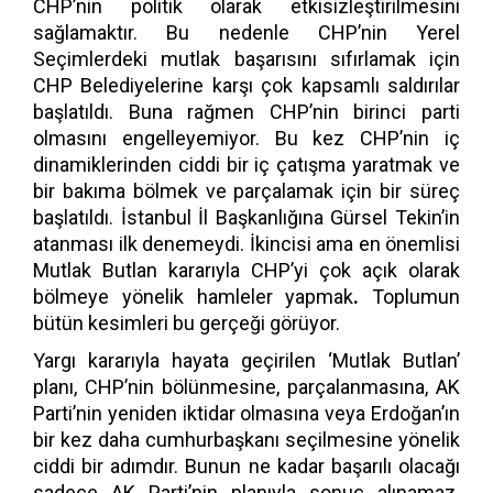
CHP’nin politik olarak etkisizleştirilmesini
sağlamaktır. Bu nedenle CHP’nin Yerel
Seçimlerdeki mutlak başarısını sıfırlamak için
CHP Belediyelerine karşı çok kapsamlı saldırılar
başlatıldı. Buna rağmen CHP’nin birinci parti
olmasını engelleyemiyor. Bu kez CHP’nin iç
dinamiklerinden ciddi bir iç çatışma yaratmak ve
bir bakıma bölmek ve parçalamak için bir süreç
başlatıldı. İstanbul İl Başkanlığına Gürsel Tekin’in
atanması ilk denemeydi. İkincisi ama en önemlisi
Mutlak Butlan kararıyla CHP’yi çok açık olarak
bölmeye yönelik hamleler yapmak
.
Toplumun
bütün kesimleri bu gerçeği görüyor.
Yargı kararıyla hayata geçirilen ‘Mutlak Butlan’
planı, CHP’nin bölünmesine, parçalanmasına, AK
Parti’nin yeniden iktidar olmasına veya Erdoğan’ın
bir kez daha cumhurbaşkanı seçilmesine yönelik
ciddi bir adımdır. Bunun ne kadar başarılı olacağı
sadece AK Parti’nin planıyla sonuç alınamaz.