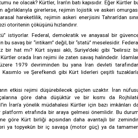
umu ne olacak? Kürtler, İran’ın batı kapısıdır. Eğer Kürtler b
ağırlıklarıyla girerlerse, rejimin lojistik ve askeri omurgas
arasal hareketlilik, rejimin askeri enerjisini Tahran’dan sını
zi otoritenin çöküşünü hızlandırır.
tü” istiyorlar. Federal, demokratik ve anayasal bir güvenc
 bu savaş bir “intikam” değil, bir “statü” meselesidir. Federa
z bir hat mı? Kürt siyasi aklı, Suriye’deki gibi “belirsiz bi
Kürtler orada İran rejimi ile zaten savaş halindedir. İdamlar
k üzere 1979 devriminden bu yana İran devleti tarafında
. Kasımlo ve Şerefkendi gibi Kürt liderleri çeşitli tuzaklarl
rın etkisi rejimi düşürebilecek güçten uzaktır. İran nüfus
rçalarına göre daha düşüktür ve bir kısmı da Rojhilat
’in İran’a yönelik müdahalesi Kürtler için bazı imkânları d
 bir platform etrafında bir araya gelmesi önemlidir. Bu duru
ne göre Kürt birliği açısından daha avantajlı bir zemindir
leri ya topyekûn bir iç savaşa (motor güç) ya da tamame