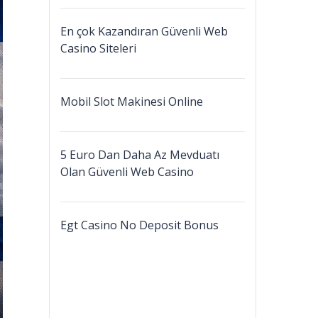
En çok Kazandıran Güvenli Web
Casino Siteleri
Mobil Slot Makinesi Online
5 Euro Dan Daha Az Mevduatı
Olan Güvenli Web Casino
Egt Casino No Deposit Bonus