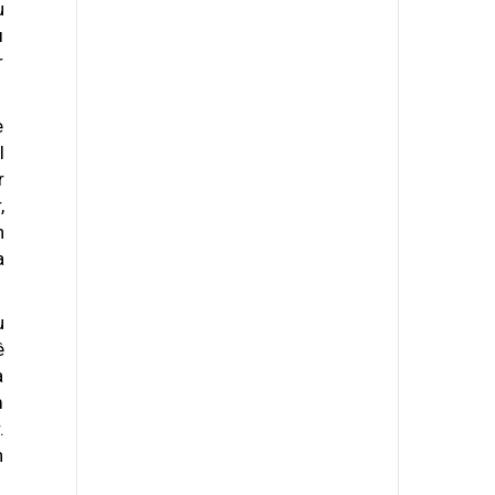
u
ı
r
e
l
r
,
n
a
u
ê
a
m
.
n