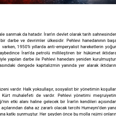
kale sanmak da hatadır. İran’ın devlet olarak tarih sahnesinde
bir darbe ve devrimler ülkesidir. Pehlevi hanedanının baş
an varken, 1950’li yıllarda anti-emperyalist hareketlerin yoğu
bedince İran’da petrolü millileştiren bir hükümet iktidar
iyle yapılan darbe ile Pehlevi hanedanı yeniden kurulmuştur
rasındaki dengede kapitalizmin yanında yer alarak iktidarın
ni vardır. Halk yoksullaşır, sosyalist bir yönetimin koşullar
r Kürt muhalefeti de vardır. Pehlevi yönetimi meşruiyetin
i’nin etki alanı haline gelecek bir İran’ın kendileri açısında
i açılarından daha az zararlı olacak tercihi Humeyni’den yan
na katkı sunmuştur. Her şeyden önce bu molla rejimi onları