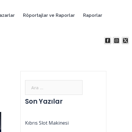
azarlar
Röportajlar ve Raporlar
Raporlar
Son Yazılar
Kıbrıs Slot Makinesi