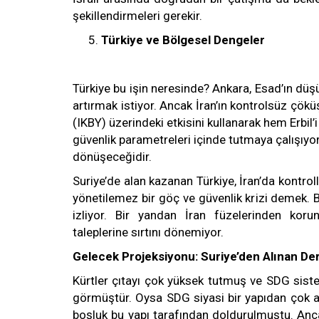
şekillendirmeleri gerekir.
Türkiye ve Bölgesel Dengeler
Türkiye bu işin neresinde? Ankara, Esad’ın düşü
artırmak istiyor. Ancak İran’ın kontrolsüz çöküş
(IKBY) üzerindeki etkisini kullanarak hem Erbil’
güvenlik parametreleri içinde tutmaya çalışıyor. 
dönüşeceğidir.
​Suriye’de alan kazanan Türkiye, İran’da kontro
yönetilemez bir göç ve güvenlik krizi demek. Ba
izliyor. Bir yandan İran füzelerinden korun
taleplerine sırtını dönemiyor.
Gelecek Projeksiyonu: Suriye’den Alınan De
​Kürtler çıtayı çok yüksek tutmuş ve SDG sistem
görmüştür. Oysa SDG siyasi bir yapıdan çok as
boşluk bu yapı tarafından doldurulmuştu. Anca