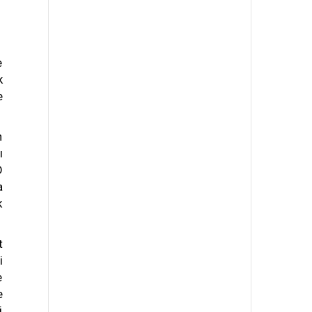
e
k
e
n
ı
D
a
k
t
i
e
e
i