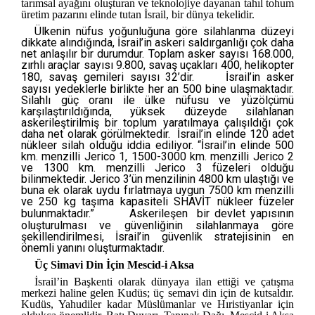
tarımsal ayağını oluşturan ve teknolojiye dayanan tahıl tohum
üretim pazarını elinde tutan İsrail, bir dünya tekelidir.
Ülkenin nüfus yoğunluğuna göre silahlanma düzeyi
dikkate alındığında, İsrail’in askeri saldırganlığı çok daha
net anlaşılır bir durumdur. Toplam asker sayısı 168.000,
zırhlı araçlar sayısı 9.800, savaş uçakları 400, helikopter
180, savaş gemileri sayısı 32’dir.
[1]
İsrail’in asker
sayısı yedeklerle birlikte her an 500 bine ulaşmaktadır.
Silahlı güç oranı ile ülke nüfusu ve yüzölçümü
karşılaştırıldığında, yüksek düzeyde silahlanan
askerileştirilmiş bir toplum yaratılmaya çalışıldığı çok
daha net olarak görülmektedir. İsrail’in elinde 120 adet
nükleer silah olduğu iddia ediliyor. “İsrail’in elinde 500
km. menzilli Jerico 1, 1500-3000 km. menzilli Jerico 2
ve 1300 km. menzilli Jerico 3 füzeleri olduğu
bilinmektedir. Jerico 3’ün menzilinin 4800 km ulaştığı ve
buna ek olarak uydu fırlatmaya uygun 7500 km menzilli
ve 250 kg taşıma kapasiteli SHAVİT nükleer füzeler
bulunmaktadır.”
[2]
Askerileşen bir devlet yapısının
oluşturulması ve güvenliğinin silahlanmaya göre
şekillendirilmesi, İsrail’in güvenlik stratejisinin en
önemli yanını oluşturmaktadır.
Üç Simavi Din İçin Mescid-i Aksa
İsrail’in Başkenti olarak dünyaya ilan ettiği ve çatışma
merkezi haline gelen Kudüs; üç semavi din için de kutsaldır.
Kudüs, Yahudiler kadar Müslümanlar ve Hıristiyanlar için