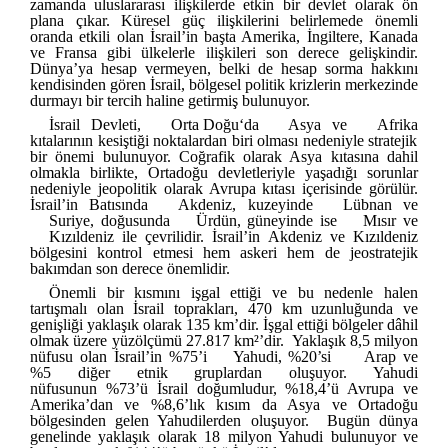
zamanda uluslararası ilişkilerde etkin bir devlet olarak ön
plana çıkar. Küresel güç ilişkilerini belirlemede önemli
oranda etkili olan İsrail’in başta Amerika, İngiltere, Kanada
ve Fransa gibi ülkelerle ilişkileri son derece gelişkindir.
Dünya’ya hesap vermeyen, belki de hesap sorma hakkını
kendisinden gören İsrail, bölgesel politik krizlerin merkezinde
durmayı bir tercih haline getirmiş bulunuyor.
İsrail Devleti,
Orta Doğu
‘da
Asya
ve
Afrika
kıtalarının kesiştiği noktalardan biri olması nedeniyle stratejik
bir önemi bulunuyor. Coğrafik olarak Asya kıtasına dahil
olmakla birlikte, Ortadoğu devletleriyle yaşadığı sorunlar
nedeniyle jeopolitik olarak Avrupa kıtası içerisinde görülür.
İsrail’in Batısında
Akdeniz
, kuzeyinde
Lübnan
ve
Suriye
, doğusunda
Ürdün
, güneyinde ise
Mısır
ve
Kızıldeniz
ile çevrilidir. İsrail’in Akdeniz ve Kızıldeniz
bölgesini kontrol etmesi hem askeri hem de jeostratejik
bakımdan son derece önemlidir.
Önemli bir kısmını işgal ettiği ve bu nedenle halen
tartışmalı olan İsrail toprakları, 470 km uzunluğunda ve
genişliği yaklaşık olarak 135 km’dir. İşgal ettiği bölgeler dâhil
olmak üzere yüzölçümü 27.817 km²’dir. Yaklaşık 8,5 milyon
nüfusu olan İsrail’in %75’i
Yahudi
, %20’si
Arap
ve
%5 diğer etnik gruplardan oluşuyor. Yahudi
nüfusunun %73’ü İsrail doğumludur, %18,4’ü Avrupa ve
Amerika’dan ve %8,6’lık kısım da Asya ve Ortadoğu
bölgesinden gelen Yahudilerden oluşuyor. Bugün dünya
genelinde yaklaşık olarak 18 milyon Yahudi bulunuyor ve