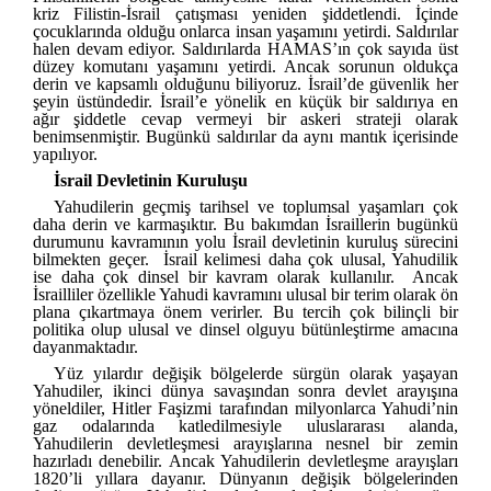
kriz Filistin-İsrail çatışması yeniden şiddetlendi. İçinde
çocuklarında olduğu onlarca insan yaşamını yetirdi. Saldırılar
halen devam ediyor. Saldırılarda HAMAS’ın çok sayıda üst
düzey komutanı yaşamını yetirdi. Ancak sorunun oldukça
derin ve kapsamlı olduğunu biliyoruz. İsrail’de güvenlik her
şeyin üstündedir. İsrail’e yönelik en küçük bir saldırıya en
ağır şiddetle cevap vermeyi bir askeri strateji olarak
benimsenmiştir. Bugünkü saldırılar da aynı mantık içerisinde
yapılıyor.
İsrail Devletinin Kuruluşu
Yahudilerin geçmiş tarihsel ve toplumsal yaşamları çok
daha derin ve karmaşıktır. Bu bakımdan İsraillerin bugünkü
durumunu kavramının yolu İsrail devletinin kuruluş sürecini
bilmekten geçer. İsrail kelimesi daha çok ulusal, Yahudilik
ise daha çok dinsel bir kavram olarak kullanılır. Ancak
İsrailliler özellikle Yahudi kavramını ulusal bir terim olarak ön
plana çıkartmaya önem verirler. Bu tercih çok bilinçli bir
politika olup ulusal ve dinsel olguyu bütünleştirme amacına
dayanmaktadır.
Yüz yılardır değişik bölgelerde sürgün olarak yaşayan
Yahudiler, ikinci dünya savaşından sonra devlet arayışına
yöneldiler, Hitler Faşizmi tarafından milyonlarca Yahudi’nin
gaz odalarında katledilmesiyle uluslararası alanda,
Yahudilerin devletleşmesi arayışlarına nesnel bir zemin
hazırladı denebilir. Ancak Yahudilerin devletleşme arayışları
1820’li yıllara dayanır. Dünyanın değişik bölgelerinden