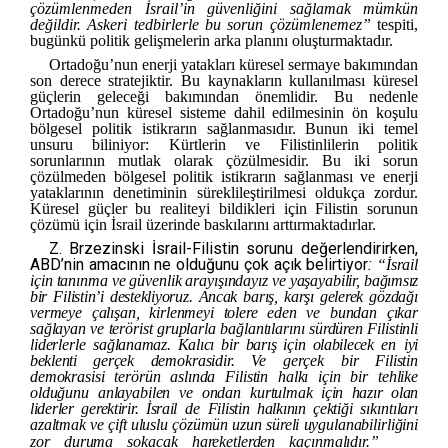
çözümlenmeden İsrail’in güvenliğini sağlamak mümkün
değildir. Askeri tedbirlerle bu sorun çözümlenemez”
tespiti,
bugünkü politik gelişmelerin arka planını oluşturmaktadır.
Ortadoğu’nun enerji yatakları küresel sermaye bakımından
son derece stratejiktir. Bu kaynakların kullanılması küresel
güçlerin geleceği bakımından önemlidir. Bu nedenle
Ortadoğu’nun küresel sisteme dahil edilmesinin ön koşulu
bölgesel politik istikrarın sağlanmasıdır. Bunun iki temel
unsuru biliniyor: Kürtlerin ve Filistinlilerin politik
sorunlarının mutlak olarak çözülmesidir. Bu iki sorun
çözülmeden bölgesel politik istikrarın sağlanması ve enerji
yataklarının denetiminin süreklileştirilmesi oldukça zordur.
Küresel güçler bu realiteyi bildikleri için Filistin sorunun
çözümü için İsrail üzerinde baskılarını arttırmaktadırlar.
Z. Brzezinski İsrail-Filistin sorunu değerlendirirken,
ABD’nin amacının ne olduğunu çok açık belirtiyor
:
“İsrail
için tanınma ve güvenlik arayışındayız ve yaşayabilir,
bağımsız
bir Filistin’i destekliyoruz. Ancak barış, karşı gelerek göz
dağı
vermeye çalışan, kirlenmeyi tolere eden ve bundan çıkar
sağlayan ve terörist gruplarla bağlantılarını sürdüren Filistinli
liderler­
le
sağlanamaz. Kalıcı bir barış için olabilecek
en
iyi
beklenti gerçek
demokrasidir. Ve gerçek bir Filistin
demokrasisi terörün aslında Fi­listin halkı için bir tehlike
olduğunu anlayabilen ve ondan kurtul­
mak için hazır olan
liderler gerektirir. İsrail
de
Filistin halkının çek
­tiği sıkıntıları
azaltmak ve çift uluslu çözümün uzun süreli uygu­lanabilirliğini
[3]
zor duruma sokacak hareketlerden kaçınmalıdır.”