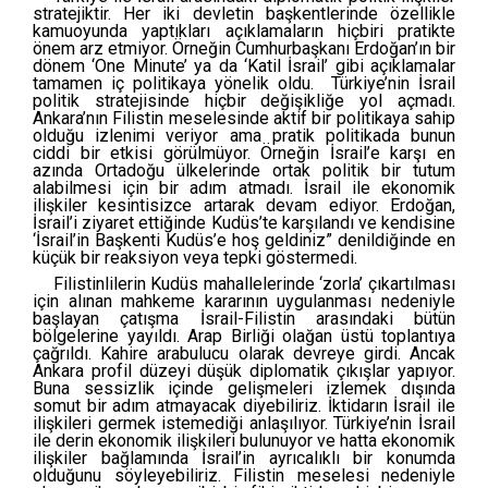
stratejiktir. Her iki devletin başkentlerinde özellikle
kamuoyunda yaptıkları açıklamaların hiçbiri pratikte
önem arz etmiyor. Örneğin Cumhurbaşkanı Erdoğan’ın bir
dönem ‘One Minute’ ya da ‘Katil İsrail’ gibi açıklamalar
tamamen iç politikaya yönelik oldu. Türkiye’nin İsrail
politik stratejisinde hiçbir değişikliğe yol açmadı.
Ankara’nın Filistin meselesinde aktif bir politikaya sahip
olduğu izlenimi veriyor ama pratik politikada bunun
ciddi bir etkisi görülmüyor. Örneğin İsrail’e karşı en
azında Ortadoğu ülkelerinde ortak politik bir tutum
alabilmesi için bir adım atmadı. İsrail ile ekonomik
ilişkiler kesintisizce artarak devam ediyor. Erdoğan,
İsrail’i ziyaret ettiğinde Kudüs’te karşılandı ve kendisine
‘İsrail’in Başkenti Kudüs’e hoş geldiniz” denildiğinde en
küçük bir reaksiyon veya tepki göstermedi.
Filistinlilerin Kudüs mahallelerinde ‘zorla’ çıkartılması
için alınan mahkeme kararının uygulanması nedeniyle
başlayan çatışma İsrail-Filistin arasındaki bütün
bölgelerine yayıldı. Arap Birliği olağan üstü toplantıya
çağrıldı. Kahire arabulucu olarak devreye girdi. Ancak
Ankara profil düzeyi düşük diplomatik çıkışlar yapıyor.
Buna sessizlik içinde gelişmeleri izlemek dışında
somut bir adım atmayacak diyebiliriz. İktidarın İsrail ile
ilişkileri germek istemediği anlaşılıyor. Türkiye’nin İsrail
ile derin ekonomik ilişkileri bulunuyor ve hatta ekonomik
ilişkiler bağlamında İsrail’in ayrıcalıklı bir konumda
olduğunu söyleyebiliriz. Filistin meselesi nedeniyle