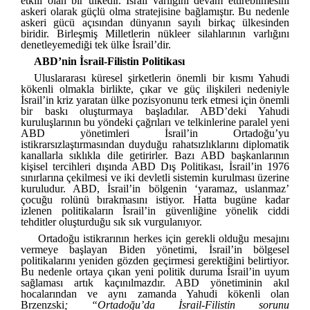
etkili olan bir ülkedir. İsrail varlığını devam ettirebilmesini
askeri olarak güçlü olma stratejisine bağlamıştır. Bu nedenle
askeri gücü açısından dünyanın sayılı birkaç ülkesinden
biridir. Birleşmiş Milletlerin nükleer silahlarının varlığını
denetleyemediği tek ülke İsrail’dir.
ABD’nin İsrail-Filistin Politikası
Uluslararası küresel şirketlerin önemli bir kısmı Yahudi
kökenli olmakla birlikte, çıkar ve güç ilişkileri nedeniyle
İsrail’in kriz yaratan ülke pozisyonunu terk etmesi için önemli
bir baskı oluşturmaya başladılar. ABD’deki Yahudi
kuruluşlarının bu yöndeki çağrıları ve telkinlerine paralel yeni
ABD yönetimleri İsrail’in Ortadoğu’yu
istikrarsızlaştırmasından duyduğu rahatsızlıklarını diplomatik
kanallarla sıklıkla dile getirirler. Bazı ABD başkanlarının
kişisel tercihleri dışında ABD Dış Politikası, İsrail’in 1976
sınırlarına çekilmesi ve iki devletli sistemin kurulması üzerine
kuruludur. ABD, İsrail’in bölgenin ‘yaramaz, uslanmaz’
çocuğu rolünü bırakmasını istiyor. Hatta bugüne kadar
izlenen politikaların İsrail’in güvenliğine yönelik ciddi
tehditler oluşturduğu sık sık vurgulanıyor.
Ortadoğu istikrarının herkes için gerekli olduğu mesajını
vermeye başlayan Biden yönetimi, İsrail’in bölgesel
politikalarını yeniden gözden geçirmesi gerektiğini belirtiyor.
Bu nedenle ortaya çıkan yeni politik duruma İsrail’in uyum
sağlaması artık kaçınılmazdır. ABD yönetiminin akıl
hocalarından ve aynı zamanda Yahudi kökenli olan
Brzenzski
; “Ortadoğu’da İsrail-Filistin sorunu