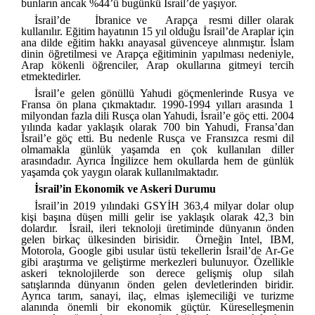
bunların ancak %44’ü bugünkü İsrail’de yaşıyor.
İsrail’de
İbranice
ve
Arapça
resmi diller olarak
kullanılır. Eğitim hayatının 15 yıl olduğu İsrail’de Araplar için
ana dilde eğitim hakkı anayasal güvenceye alınmıştır. İslam
dinin öğretilmesi ve Arapça eğitiminin yapılması nedeniyle,
Arap kökenli öğrenciler, Arap okullarına gitmeyi tercih
etmektedirler.
İsrail’e gelen gönüllü Yahudi göçmenlerinde Rusya ve
Fransa ön plana çıkmaktadır. 1990-1994 yılları arasında 1
milyondan fazla dili Rusça olan Yahudi, İsrail’e göç etti. 2004
yılında kadar yaklaşık olarak 700 bin Yahudi, Fransa’dan
İsrail’e göç etti. Bu nedenle Rusça ve Fransızca resmi dil
olmamakla günlük yaşamda en çok kullanılan diller
arasındadır. Ayrıca İngilizce hem okullarda hem de günlük
yaşamda çok yaygın olarak kullanılmaktadır.
İsrail’in Ekonomik ve Askeri Durumu
İsrail’in 2019 yılındaki GSYİH 363,4 milyar dolar olup
kişi başına düşen milli gelir ise yaklaşık olarak 42,3 bin
dolardır. İsrail, ileri teknoloji üretiminde dünyanın önden
gelen birkaç ülkesinden birisidir. Örneğin Intel, IBM,
Motorola, Google gibi usular üstü tekellerin İsrail’de Ar-Ge
gibi araştırma ve geliştirme merkezleri bulunuyor. Özellikle
askeri teknolojilerde son derece gelişmiş olup silah
satışlarında dünyanın önden gelen devletlerinden biridir.
Ayrıca tarım, sanayi, ilaç, elmas işlemeciliği ve turizme
alanında önemli bir ekonomik güçtür. Küreselleşmenin