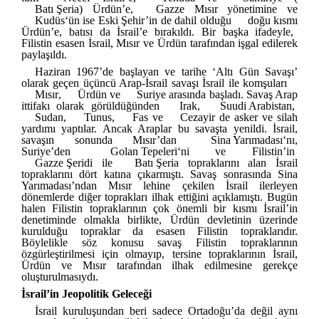
Batı Şeria
) Ürdün’e,
Gazze
Mısır yönetimine ve
Kudüs
‘ün ise Eski Şehir’in de dahil olduğu
doğu kısmı
Ürdün’e, batısı da İsrail’e bırakıldı. Bir başka ifadeyle,
Filistin esasen İsrail, Mısır ve Ürdün tarafından işgal edilerek
paylaşıldı.
Haziran 1967’de başlayan ve tarihe ‘Altı Gün Savaşı’
olarak geçen üçüncü Arap-İsrail savaşı İsrail ile komşuları
Mısır
,
Ürdün
ve
Suriye
arasında başladı. Savaş Arap
ittifakı olarak görüldüğünden
Irak
,
Suudi Arabistan
,
Sudan
,
Tunus
,
Fas
ve
Cezayir
de asker ve silah
yardımı yaptılar. Ancak Araplar bu savaşta yenildi. İsrail,
savaşın sonunda Mısır’dan
Sina Yarımadası
‘nı,
Suriye’den
Golan Tepeleri
‘ni ve Filistin’in
Gazze Şeridi
ile
Batı Şeria
topraklarını alan İsrail
topraklarını dört katına çıkarmıştı. Savaş sonrasında Sina
Yarımadası’ndan Mısır lehine çekilen İsrail ilerleyen
dönemlerde diğer toprakları ilhak ettiğini açıklamıştı.
Bugün
halen Filistin topraklarının çok önemli bir kısmı İsrail’in
denetiminde olmakla birlikte, Ürdün devletinin üzerinde
kurulduğu topraklar da esasen Filistin topraklarıdır.
Böylelikle söz konusu savaş
F
ilistin topraklarının
özgürleştirilmesi için olmayıp, tersine topraklarının İsrail,
Ürdün ve Mısır tarafından ilhak edilmesine gerekçe
oluşturulmasıydı.
İsrail’in Jeopolitik Geleceği
İsrail kuruluşundan beri sadece Ortadoğu’da değil aynı