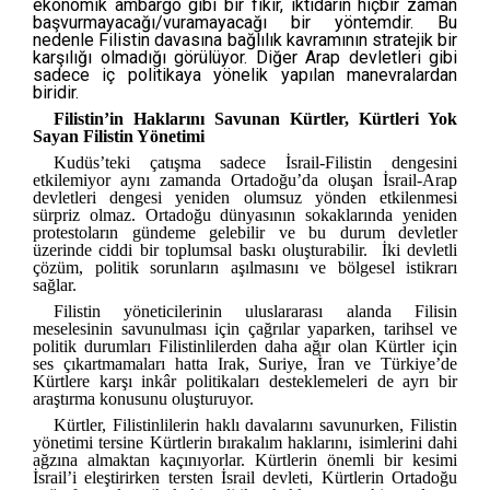
ekonomik ambargo gibi bir fikir, iktidarın hiçbir zaman
başvurmayacağı/vuramayacağı bir yöntemdir. Bu
nedenle Filistin davasına bağlılık kavramının stratejik bir
karşılığı olmadığı görülüyor. Diğer Arap devletleri gibi
sadece iç politikaya yönelik yapılan manevralardan
biridir.
Filistin’in Haklarını Savunan Kürtler, Kürtleri Yok
Sayan Filistin Yönetimi
Kudüs’teki çatışma sadece İsrail-Filistin dengesini
etkilemiyor aynı zamanda Ortadoğu’da oluşan İsrail-Arap
devletleri dengesi yeniden olumsuz yönden etkilenmesi
sürpriz olmaz. Ortadoğu dünyasının sokaklarında yeniden
protestoların gündeme gelebilir ve bu durum devletler
üzerinde ciddi bir toplumsal baskı oluşturabilir. İki devletli
çözüm, politik sorunların aşılmasını ve bölgesel istikrarı
sağlar.
Filistin yöneticilerinin uluslararası alanda Filisin
meselesinin savunulması için çağrılar yaparken, tarihsel ve
politik durumları Filistinlilerden daha ağır olan Kürtler için
ses çıkartmamaları hatta Irak, Suriye, İran ve Türkiye’de
Kürtlere karşı inkâr politikaları desteklemeleri de ayrı bir
araştırma konusunu oluşturuyor.
Kürtler, Filistinlilerin haklı davalarını savunurken, Filistin
yönetimi tersine Kürtlerin bırakalım haklarını, isimlerini dahi
ağzına almaktan kaçınıyorlar. Kürtlerin önemli bir kesimi
İsrail’i eleştirirken tersten İsrail devleti, Kürtlerin Ortadoğu