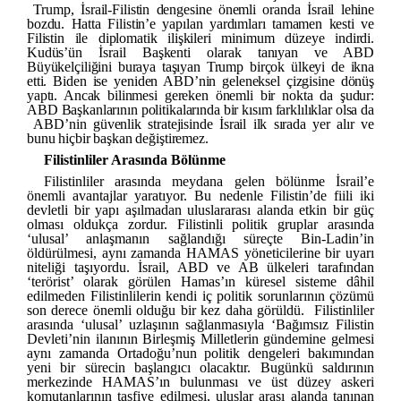
Trump, İsrail-Filistin dengesine önemli oranda İsrail lehine
bozdu. Hatta Filistin’e yapılan yardımları tamamen kesti ve
Filistin ile diplomatik ilişkileri minimum düzeye indirdi.
Kudüs’ün İsrail Başkenti olarak tanıyan ve ABD
Büyükelçiliğini buraya taşıyan Trump birçok ülkeyi de ikna
etti. Biden ise yeniden ABD’nin geleneksel çizgisine dönüş
yaptı. Ancak bilinmesi gereken önemli bir nokta da şudur:
ABD Başkanlarının politikalarında bir kısım farklılıklar olsa da
ABD’nin güvenlik stratejisinde İsrail ilk sırada yer alır ve
bunu hiçbir başkan değiştiremez.
Filistinliler Arasında Bölünme
Filistinliler arasında meydana gelen bölünme İsrail’e
önemli avantajlar yaratıyor. Bu nedenle Filistin’de fiili iki
devletli bir yapı aşılmadan uluslararası alanda etkin bir güç
olması oldukça zordur. Filistinli politik gruplar arasında
‘ulusal’ anlaşmanın sağlandığı süreçte Bin-Ladin’in
öldürülmesi, aynı zamanda HAMAS yöneticilerine bir uyarı
niteliği taşıyordu. İsrail, ABD ve AB ülkeleri tarafından
‘terörist’ olarak görülen Hamas’ın küresel sisteme dâhil
edilmeden Filistinlilerin kendi iç politik sorunlarının çözümü
son derece önemli olduğu bir kez daha görüldü. Filistinliler
arasında ‘ulusal’ uzlaşının sağlanmasıyla ‘Bağımsız Filistin
Devleti’nin ilanının Birleşmiş Milletlerin gündemine gelmesi
aynı zamanda Ortadoğu’nun politik dengeleri bakımından
yeni bir sürecin başlangıcı olacaktır. Bugünkü saldırının
merkezinde HAMAS’ın bulunması ve üst düzey askeri
komutanlarının tasfiye edilmesi, uluslar arası alanda tanınan