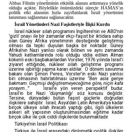
Abbas Filistin yönetiminin etkinlik alanını arttırmaya yönelik
olduğu açıktır. Böylelikle önümüzdeki süreçte HAMAS’ın
politik etki alanının hızla zayıflatılarak İsrail yönetimini
tanınması sağlanması sağlanacaktır.
İsrail Yönetimleri Nazi Faşistleriyle İlişki Kurdu
İsrail nükleer silah programını İngiltere’nin ve ABD’nin
‘gizli’ onayı ile bir zamanlar ırkçı-faşist bir iktidara sahip
olan Güney Afrika yönetiminin desteğinde geliştirmiş
olması da tepki duyulan başka bir noktadır. Güney
Afrika’nın Nazi yanlısı olarak bilinen ve aynı zamanda
Yahudi katliamlarında rolü olduğu iddia edilen Alman
kökenli eski başbakanlardan Vorster, 1976 yılında İsrail’i
ziyaret ettiğinde, nükleer silah geliştirme programı
üzerine işbirliği yapma kararı aldılar. O dönem savunma
bakanı olan Şimon Peres, Vorster’in eski Nazi yanlısı
biri olmasının hatırlatılması üzerine
“Ben asla geriye
bakmam. Geçmişi değiştiremeyeceğime göre, niçin kafa
yorayım…”
[4]
İsrail’e yön veren perspektif budur.
İsrail’in bir Nazi ‘düşmanlığı’ söz konusu değildir.
Tersine, dünyadaki bütün faşist güçlerle doğrudan
ilişkilere sahiptir. İsrail, Asya’dan Latin Amerika’ya kadar
birçok ülkeye silah ihracatı yaptığı gibi, ilgili ülkelerin
askeri alt yapısının oluşturulmasından eğitime kadar
birçok ülke ile çok ciddi ilişkilerde bulunmaktadır.
Türkiye’nin İsrail Politikası
Türkiye ile İsrail arasındaki diplomatik-politik ilişkiler