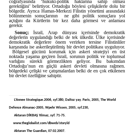
coğrafyasında ‘hukuki-politik haklarına sahip olması
gerektiğini’ belirtiyor. Ortadoğu böylesi çelişkilerle dolu bir
bölgedir. Ayrıca Hamas-Merkezi Filistin yönetimi arasındaki
bölünmenin sonuçlarının ne gibi politik sonuçlara yol
açtığını da Kürtlerin bir kez daha görmesi ve anlaması
gerekir.
Sonuç;
İsrail, Arap dünyası içerisinde demokratik
değerlerin uygulandığı belki de tek ülkedir. Ülke içerisinde
demokratik değerlere önem verirken tersine Filistinliler
karşısında ise askerileştirilmiş bir devlet politikası uyguluyor.
Bölgesel gücünü korumak için askeri stratejiyi en üst
noktada yaşama geçiren İsrail, sorunun politik ve toplumsal
varlığını sürekli görmezlikten geliyor. Bu bakımdan
Ortadoğu’nun en güçlü askeri devleti olmasına rağmen.
bölgedeki çelişki ve çatışmalardan belki de en çok etkilenen
bir devlet özelliğine sahiptir.
[1]
L’Annee Strategique.2006, syf.380, Daltoz yay. Paris, 2005, The World
Defence Almanac-2005, Wpehr Wissen, 2005, syf.230,
[2]
Aktaran DİKBAŞ Yılmaz, syf. 71-75.
[3]
www.theglobalist.com/dbweb/storyld
[4]
Aktaran The Guardian, 07.02.2007.