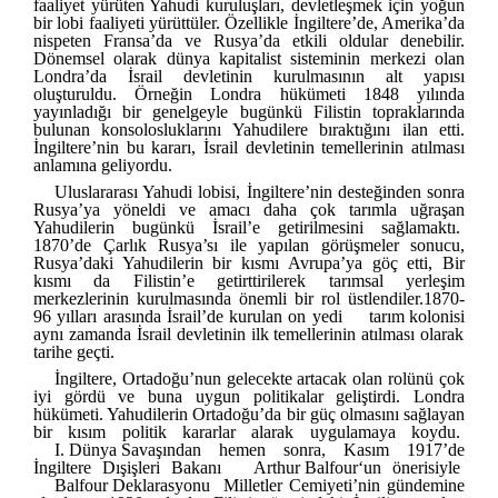
faaliyet yürüten Yahudi kuruluşları, devletleşmek için yoğun
bir lobi faaliyeti yürüttüler. Özellikle İngiltere’de, Amerika’da
nispeten Fransa’da ve Rusya’da etkili oldular denebilir.
Dönemsel olarak dünya kapitalist sisteminin merkezi olan
Londra’da İsrail devletinin kurulmasının alt yapısı
oluşturuldu. Örneğin Londra hükümeti 1848 yılında
yayınladığı bir genelgeyle bugünkü Filistin topraklarında
bulunan konsolosluklarını Yahudilere bıraktığını ilan etti.
İngiltere’nin bu kararı, İsrail devletinin temellerinin atılması
anlamına geliyordu.
Uluslararası Yahudi lobisi, İngiltere’nin desteğinden sonra
Rusya’ya yöneldi ve amacı daha çok tarımla uğraşan
Yahudilerin bugünkü İsrail’e getirilmesini sağlamaktı.
1870’de Çarlık Rusya’sı ile yapılan görüşmeler sonucu,
Rusya’daki Yahudilerin bir kısmı Avrupa’ya göç etti, Bir
kısmı da Filistin’e getirttirilerek tarımsal yerleşim
merkezlerinin kurulmasında önemli bir rol üstlendiler.1870-
96 yılları arasında İsrail’de kurulan on yedi
tarım kolonisi
aynı zamanda İsrail devletinin ilk temellerinin atılması olarak
tarihe geçti.
İngiltere, Ortadoğu’nun gelecekte artacak olan rolünü çok
iyi gördü ve buna uygun politikalar geliştirdi. Londra
hükümeti. Yahudilerin Ortadoğu’da bir güç olmasını sağlayan
bir kısım politik kararlar alarak uygulamaya koydu.
I. Dünya Savaşı
ndan hemen sonra, Kasım 1917’de
İngiltere Dışişleri Bakanı
Arthur Balfour
‘un önerisiyle
Balfour Deklarasyonu
Milletler Cemiyeti’nin gündemine