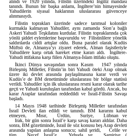
alındı ve 1920 yılında, Filistin üzerindeki İngiliz mandası
tanındı. Bunun bir başka anlamı, İngiltere’nin himayesinde
Yahudilerin siyasal haklarının uluslararası güvenceye
alınmasıydı.
Filistin toprakları üzerinde sadece tarımsal koloniler
kurmakla kalmayan Yahudiler, aynı zamanda Sion’a bağlı
Askeri Yahudi Teşkilatını kurdular. Filistin topraklarında çok
yönlü şiddet eylemlerine başvuruldu ve Filistinlilere yönelik
saldırılarda ciddi artışlar oldu. Buna paralel olarak Kudüs
Müftsü de, Almanya’yı ziyaret ederek, Alman faşistleriyle
Yahudilere karşı ortak hareket etme kararı aldı. İngiltere-
Yahudi ittifakına karşı fiilen Almanya-İslam ittifakı oluştu.
İkinci Dünya savaşından sonra Kasım
1947
yılında
Birleşmiş Milletler, Filistin’in biri Yahudi öteki Arap olmak
üzere iki devlet arasında paylaşılmasına karar verdi ve
Kudüs’e de BM denetiminde uluslararası bir bölge statüsü
verildi. Yahudiler için ilk uluslararası resmi karar olarak tarihe
geçti ve Yahudi kuruluşları tarafından kabul gördü. Ancak, bu
karar Araplar tarafından reddedildi ve İsrail-Filistin Savaşı
başladı.
14 Mayıs 1948 tarihinde Birleşmiş Milletler tarafından
İsrail Devleti ilan edildi ve tanındı. BM kararını kabul
etmeyen,
Mısır
,
Ürdün
,
Suriye
,
Lübnan
ve
Irak
, bir gün sonra İsrail’e karşı savaş kararı aldılar. Daha
sonra, BM gözetiminde, İsrail ile söz konusu beş Arap devleti
arasında yapılan anlaşma sonucu; sahil şeridi,
Celile
ve
tüm
Necef
İsrail’e,
Yehuda
ve
Samiriye
(