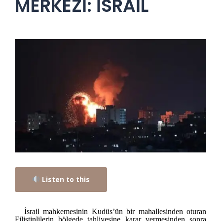
MERKEZİ: İSRAİL
Listen to this
İsrail mahkemesinin Kudüs’ün bir mahallesinden oturan
Filistinlilerin bölgede tahliyesine karar vermesinden sonra