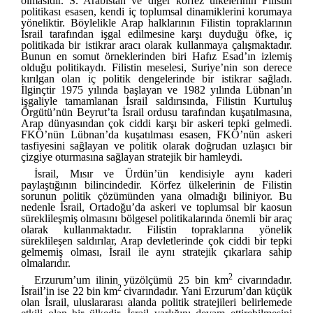
olmasıdır. S. Arabistan ve diğer körfez ülkelerinin Filistin
politikası esasen, kendi iç toplumsal dinamiklerini korumaya
yöneliktir. Böylelikle Arap halklarının Filistin topraklarının
İsrail tarafından işgal edilmesine karşı duyduğu öfke, iç
politikada bir istikrar aracı olarak kullanmaya çalışmaktadır.
Bunun en somut örneklerinden biri Hafız Esad’ın izlemiş
olduğu politikaydı. Filistin meselesi, Suriye’nin son derece
kırılgan olan iç politik dengelerinde bir istikrar sağladı.
İlginçtir 1975 yılında başlayan ve 1982 yılında Lübnan’ın
işgaliyle tamamlanan İsrail saldırısında, Filistin Kurtuluş
Örgütü’nün Beyrut’ta İsrail ordusu tarafından kuşatılmasına,
Arap dünyasından çok ciddi karşı bir askeri tepki gelmedi.
FKÖ’nün Lübnan’da kuşatılması esasen, FKÖ’nün askeri
tasfiyesini sağlayan ve politik olarak doğrudan uzlaşıcı bir
çizgiye oturmasına sağlayan stratejik bir hamleydi.
İsrail, Mısır ve Ürdün’ün kendisiyle aynı kaderi
paylaştığının bilincindedir. Körfez ülkelerinin de Filistin
sorunun politik çözümünden yana olmadığı biliniyor. Bu
nedenle İsrail, Ortadoğu’da askeri ve toplumsal bir kaosun
süreklileşmiş olmasını bölgesel politikalarında önemli bir araç
olarak kullanmaktadır. Filistin topraklarına yönelik
süreklileşen saldırılar, Arap devletlerinde çok ciddi bir tepki
gelmemiş olması, İsrail ile aynı stratejik çıkarlara sahip
olmalarıdır.
2
Erzurum’um ilinin yüzölçümü 25 bin km
civarındadır.
2
İsrail’in ise 22 bin km
civarındadır. Yani Erzurum’dan küçük
olan İsrail, uluslararası alanda politik stratejileri belirlemede