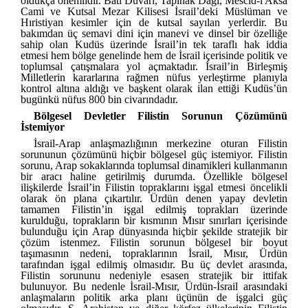
oldukça önemlidir. Batı Duvarı, Tapınak Dağı, Mescid-i Aksa
Cami ve Kutsal Mezar Kilisesi İsrail’deki Müslüman ve
Hıristiyan kesimler için de kutsal sayılan yerlerdir. Bu
bakımdan üç semavi dini için manevi ve dinsel bir özelliğe
sahip olan Kudüs üzerinde İsrail’in tek taraflı hak iddia
etmesi hem bölge genelinde hem de İsrail içerisinde politik ve
toplumsal çatışmalara yol açmaktadır. İsrail’in Birleşmiş
Milletlerin kararlarına rağmen nüfus yerleştirme planıyla
kontrol altına aldığı ve başkent olarak ilan ettiği Kudüs’ün
bugünkü nüfus 800 bin civarındadır.
Bölgesel Devletler Filistin Sorunun Çözümünü
İstemiyor
İsrail-Arap anlaşmazlığının merkezine oturan Filistin
sorununun çözümünü hiçbir bölgesel güç istemiyor. Filistin
sorunu, Arap sokaklarında toplumsal dinamikleri kullanmanın
bir aracı haline getirilmiş durumda. Özellikle bölgesel
ilişkilerde İsrail’in Filistin topraklarını işgal etmesi öncelikli
olarak ön plana çıkartılır. Ürdün denen yapay devletin
tamamen Filistin’in işgal edilmiş toprakları üzerinde
kurulduğu, toprakların bir kısmının Mısır sınırları içerisinde
bulunduğu için Arap dünyasında hiçbir şekilde stratejik bir
çözüm istenmez. Filistin sorunun bölgesel bir boyut
taşımasının nedeni, topraklarının İsrail, Mısır, Ürdün
tarafından işgal edilmiş olmasıdır. Bu üç devlet arasında,
Filistin sorununu nedeniyle esasen stratejik bir ittifak
bulunuyor. Bu nedenle İsrail-Mısır, Ürdün-İsrail arasındaki
anlaşmaların politik arka planı üçünün de işgalci güç