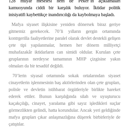
128 milyar meselesi hem de Peker’in açıklamaları
kamuoyunda ciddi bir karşılık buluyor. İktidar politik
inisiyatifi kaybettikçe inandırıcılığı da kaybolmaya başladı.
Mafya siyaset ilişkisine yeniden dönersek biraz geriye
gitmemiz gerekecek. 70’li yılların gergin ortamında
kontrgerilla faaliyetlerine paralel olarak devlet destekli gelişen
çete tipi yapılanmalar, hemen her dönem milliyetçi
muhafazakâr iktidarların can simidi oldular. Kurulan çete
gruplarının nerdeyse tamamının MHP çizgisine yakın
olmaları da bir tesadüf değildi.
70’lerin siyasal ortamında sokak ortalarından siyaset
cinayetlerin işlenmesinin baş aktörlerinden olan çete grupları,
polisle ve devletin istihbarat örgütleriyle birlikte hareket
ederek ettiler. Bunun karşılığında silah ve uyuşturucu
kaçakçılığı, cinayet, yaralama gibi sayız işledikleri suçlar
görmezlikten gelindi, hatta korundular. Ancak yeri geldiğinde
mafya grupları çıkar anlaşmazlığına düşerek birbirleriyle de
çatıştılar.