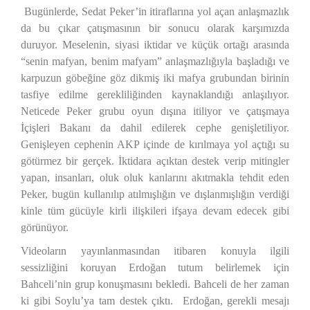
Bugünlerde, Sedat Peker’in itiraflarına yol açan anlaşmazlık
da bu çıkar çatışmasının bir sonucu olarak karşımızda
duruyor. Meselenin, siyasi iktidar ve küçük ortağı arasında
“senin mafyan, benim mafyam” anlaşmazlığıyla başladığı ve
karpuzun göbeğine göz dikmiş iki mafya grubundan birinin
tasfiye edilme gerekliliğinden kaynaklandığı anlaşılıyor.
Neticede Peker grubu oyun dışına itiliyor ve çatışmaya
İçişleri Bakanı da dahil edilerek cephe genişletiliyor.
Genişleyen cephenin AKP içinde de kırılmaya yol açtığı su
götürmez bir gerçek. İktidara açıktan destek verip mitingler
yapan, insanları, oluk oluk kanlarını akıtmakla tehdit eden
Peker, bugün kullanılıp atılmışlığın ve dışlanmışlığın verdiği
kinle tüm gücüyle kirli ilişkileri ifşaya devam edecek gibi
görünüyor.
Videoların yayınlanmasından itibaren konuyla ilgili
sessizliğini koruyan Erdoğan tutum belirlemek için
Bahceli’nin grup konuşmasını bekledi. Bahceli de her zaman
ki gibi Soylu’ya tam destek çıktı.
Erdoğan, gerekli mesajı