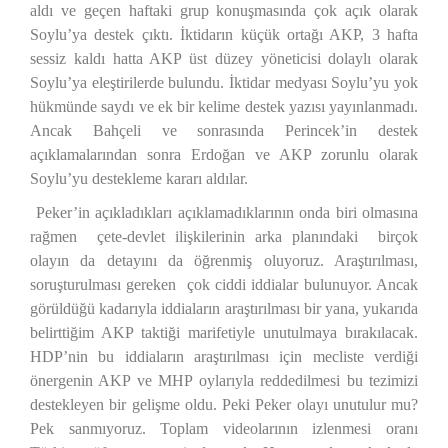
aldı ve geçen haftaki grup konuşmasında çok açık olarak
Soylu’ya destek çıktı. İktidarın küçük ortağı AKP, 3 hafta
sessiz kaldı hatta AKP üst düzey yöneticisi dolaylı olarak
Soylu’ya eleştirilerde bulundu. İktidar medyası Soylu’yu yok
hükmünde saydı ve ek bir kelime destek yazısı yayınlanmadı.
Ancak Bahçeli ve sonrasında Perincek’in destek
açıklamalarından sonra Erdoğan ve AKP zorunlu olarak
Soylu’yu destekleme kararı aldılar.
Peker’in açıkladıkları açıklamadıklarının onda biri olmasına
rağmen
çete-devlet ilişkilerinin arka planındaki
birçok
olayın da detayını da öğrenmiş oluyoruz. Araştırılması,
soruşturulması gereken
çok ciddi iddialar bulunuyor. Ancak
görüldüğü kadarıyla iddiaların araştırılması bir yana, yukarıda
belirttiğim AKP taktiği marifetiyle unutulmaya bırakılacak.
HDP’nin bu iddiaların araştırılması için mecliste verdiği
önergenin AKP ve MHP oylarıyla reddedilmesi bu tezimizi
destekleyen bir gelişme oldu. Peki Peker olayı unutulur mu?
Pek sanmıyoruz. Toplam videolarının izlenmesi oranı