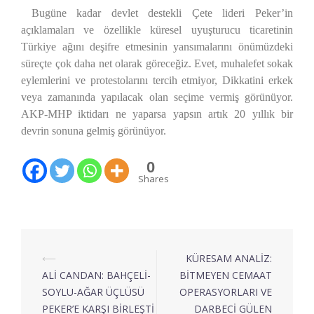
Bugüne kadar devlet destekli Çete lideri Peker’in
açıklamaları ve özellikle küresel uyuşturucu ticaretinin
Türkiye ağını deşifre etmesinin yansımalarını önümüzdeki
süreçte çok daha net olarak göreceğiz. Evet, muhalefet sokak
eylemlerini ve protestolarını tercih etmiyor, Dikkatini erkek
veya zamanında yapılacak olan seçime vermiş görünüyor.
AKP-MHP iktidarı ne yaparsa yapsın artık 20 yıllık bir
devrin sonuna gelmiş görünüyor.
0
Shares
⟵
KÜRESAM ANALİZ:
ALİ CANDAN: BAHÇELİ-
BİTMEYEN CEMAAT
SOYLU-AĞAR ÜÇLÜSÜ
OPERASYORLARI VE
PEKER’E KARŞI BİRLEŞTİ
DARBECİ GÜLEN