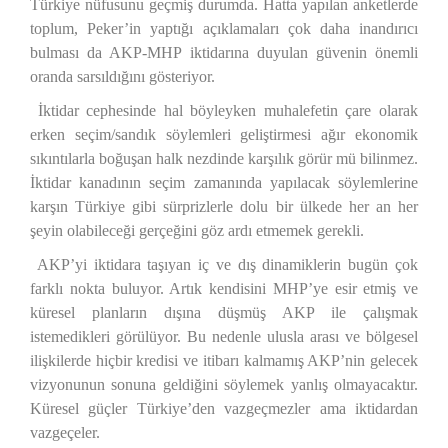
Türkiye nüfusunu geçmiş durumda. Hatta yapılan anketlerde
toplum, Peker’in yaptığı açıklamaları çok daha inandırıcı
bulması da AKP-MHP iktidarına duyulan güvenin önemli
oranda sarsıldığını gösteriyor.
İktidar cephesinde hal böyleyken muhalefetin çare olarak
erken seçim/sandık söylemleri geliştirmesi ağır ekonomik
sıkıntılarla boğuşan halk nezdinde karşılık görür mü bilinmez.
İktidar kanadının seçim zamanında yapılacak söylemlerine
karşın Türkiye gibi sürprizlerle dolu bir ülkede her an her
şeyin olabileceği gerçeğini göz ardı etmemek gerekli.
AKP’yi iktidara taşıyan iç ve dış dinamiklerin bugün çok
farklı nokta buluyor. Artık kendisini MHP’ye esir etmiş ve
küresel planların dışına düşmüş AKP ile çalışmak
istemedikleri görülüyor. Bu nedenle ulusla arası ve bölgesel
ilişkilerde hiçbir kredisi ve itibarı kalmamış AKP’nin gelecek
vizyonunun sonuna geldiğini söylemek yanlış olmayacaktır.
Küresel güçler Türkiye’den vazgeçmezler ama iktidardan
vazgeçeler.