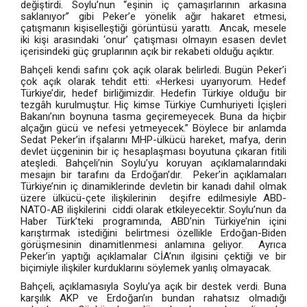
değiştirdi. Soylu’nun “eşinin iç çamaşırlarının arkasına
saklanıyor” gibi Peker’e yönelik ağır hakaret etmesi,
çatışmanın kişiselleştiği görüntüsü yarattı. Ancak, mesele
iki kişi arasındaki ‘onur’ çatışması olmayın esasen devlet
içerisindeki güç gruplarının açık bir rekabeti olduğu açıktır.
Bahçeli kendi safını çok açık olarak belirledi. Bugün Peker’i
çok açık olarak tehdit etti: «Herkesi uyarıyorum. Hedef
Türkiye’dir, hedef birliğimizdir. Hedefin Türkiye olduğu bir
tezgâh kurulmuştur. Hiç kimse Türkiye Cumhuriyeti İçişleri
Bakanı’nın boynuna tasma geçiremeyecek. Buna da hiçbir
alçağın gücü ve nefesi yetmeyecek.” Böylece bir anlamda
Sedat Peker’in ifşalarını MHP-ülkücü hareket, mafya, derin
devlet üçgeninin bir iç hesaplaşması boyutuna çıkaran fitili
ateşledi. Bahçeli’nin Soylu’yu koruyan açıklamalarındaki
mesajın bir tarafını da Erdoğan’dır. Peker’in açıklamaları
Türkiye’nin iç dinamiklerinde devletin bir kanadı dahil olmak
üzere ülkücü-çete ilişkilerinin deşifre edilmesiyle ABD-
NATO-AB ilişkilerini ciddi olarak etkileyecektir. Soylu’nun da
Haber Türk’teki programında, ABD’nin Türkiye’nin içini
karıştırmak istediğini belirtmesi özellikle Erdoğan-Biden
görüşmesinin dinamitlenmesi anlamına geliyor. Ayrıca
Peker’in yaptığı açıklamalar CİA’nın ilgisini çektiği ve bir
biçimiyle ilişkiler kurduklarını söylemek yanlış olmayacak.
Bahçeli, açıklamasıyla Soylu’ya açık bir destek verdi. Buna
karşılık AKP ve Erdoğan’ın bundan rahatsız olmadığı