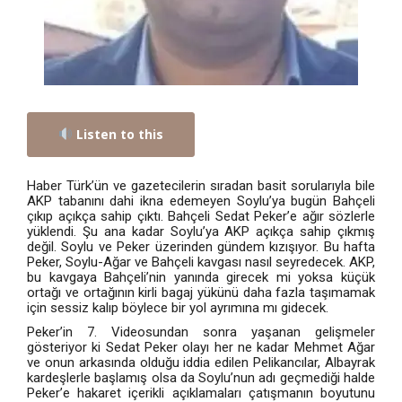
Listen to this
Haber Türk’ün ve gazetecilerin sıradan basit sorularıyla bile
AKP tabanını dahi ikna edemeyen Soylu’ya bugün Bahçeli
çıkıp açıkça sahip çıktı. Bahçeli Sedat Peker’e ağır sözlerle
yüklendi. Şu ana kadar Soylu’ya AKP açıkça sahip çıkmış
değil. Soylu ve Peker üzerinden gündem kızışıyor. Bu hafta
Peker, Soylu-Ağar ve Bahçeli kavgası nasıl seyredecek. AKP,
bu kavgaya Bahçeli’nin yanında girecek mi yoksa küçük
ortağı ve ortağının kirli bagaj yükünü daha fazla taşımamak
için sessiz kalıp böylece bir yol ayrımına mı gidecek.
Peker’in 7. Videosundan sonra yaşanan gelişmeler
gösteriyor ki Sedat Peker olayı her ne kadar Mehmet Ağar
ve onun arkasında olduğu iddia edilen Pelikancılar, Albayrak
kardeşlerle başlamış olsa da Soylu’nun adı geçmediği halde
Peker’e hakaret içerikli açıklamaları çatışmanın boyutunu