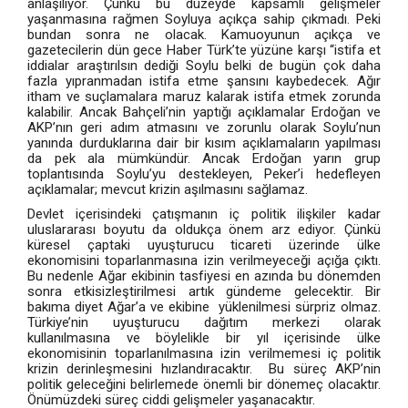
anlaşılıyor. Çünkü bu düzeyde kapsamlı gelişmeler
yaşanmasına rağmen Soyluya açıkça sahip çıkmadı. Peki
bundan sonra ne olacak. Kamuoyunun açıkça ve
gazetecilerin dün gece Haber Türk’te yüzüne karşı “istifa et
iddialar araştırılsın dediği Soylu belki de bugün çok daha
fazla yıpranmadan istifa etme şansını kaybedecek. Ağır
itham ve suçlamalara maruz kalarak istifa etmek zorunda
kalabilir. Ancak Bahçeli’nin yaptığı açıklamalar Erdoğan ve
AKP’nın geri adım atmasını ve zorunlu olarak Soylu’nun
yanında durduklarına dair bir kısım açıklamaların yapılması
da pek ala mümkündür. Ancak Erdoğan yarın grup
toplantısında Soylu’yu destekleyen, Peker’i hedefleyen
açıklamalar; mevcut krizin aşılmasını sağlamaz.
Devlet içerisindeki çatışmanın iç politik ilişkiler kadar
uluslararası boyutu da oldukça önem arz ediyor. Çünkü
küresel çaptaki uyuşturucu ticareti üzerinde ülke
ekonomisini toparlanmasına izin verilmeyeceği açığa çıktı.
Bu nedenle Ağar ekibinin tasfiyesi en azında bu dönemden
sonra etkisizleştirilmesi artık gündeme gelecektir. Bir
bakıma diyet Ağar’a ve ekibine yüklenilmesi sürpriz olmaz.
Türkiye’nin uyuşturucu dağıtım merkezi olarak
kullanılmasına ve böylelikle bir yıl içerisinde ülke
ekonomisinin toparlanılmasına izin verilmemesi iç politik
krizin derinleşmesini hızlandıracaktır. Bu süreç AKP’nin
politik geleceğini belirlemede önemli bir dönemeç olacaktır.
Önümüzdeki süreç ciddi gelişmeler yaşanacaktır.