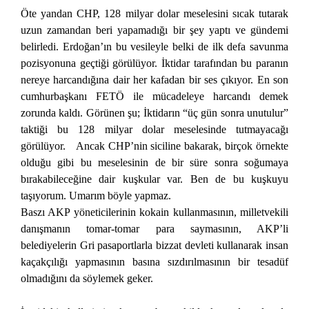
Öte yandan CHP, 128 milyar dolar meselesini sıcak tutarak
uzun zamandan beri yapamadığı bir şey yaptı ve gündemi
belirledi. Erdoğan’ın bu vesileyle belki de ilk defa savunma
pozisyonuna geçtiği görülüyor. İktidar tarafından bu paranın
nereye harcandığına dair her kafadan bir ses çıkıyor. En son
cumhurbaşkanı FETÖ ile mücadeleye harcandı demek
zorunda kaldı. Görünen şu; İktidarın “üç gün sonra unutulur”
taktiği bu 128 milyar dolar meselesinde tutmayacağı
görülüyor. Ancak CHP’nin siciline bakarak, birçok örnekte
olduğu gibi bu meselesinin de bir süre sonra soğumaya
bırakabileceğine dair kuşkular var. Ben de bu kuşkuyu
taşıyorum. Umarım böyle yapmaz.
Baszı AKP yöneticilerinin kokain kullanmasının, milletvekili
danışmanın tomar-tomar para saymasının, AKP’li
belediyelerin Gri pasaportlarla bizzat devleti kullanarak insan
kaçakçılığı yapmasının basına sızdırılmasının bir tesadüf
olmadığını da söylemek geker.