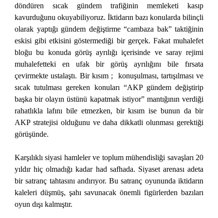
döndüren sıcak gündem trafiğinin memleketi kasıp
kavurduğunu okuyabiliyoruz. İktidarın bazı konularda bilinçli
olarak yaptığı gündem değiştirme “cambaza bak” taktiğinin
eskisi gibi etkisini göstermediği bir gerçek. Fakat muhalefet
bloğu bu konuda görüş ayrılığı içerisinde ve saray rejimi
muhalefetteki en ufak bir görüş ayrılığını bile fırsata
çevirmekte ustalaştı. Bir kısım ; konuşulması, tartışılması ve
sıcak tutulması gereken konuları “AKP gündem değiştirip
başka bir olayın üstünü kapatmak istiyor” mantığının verdiği
rahatlıkla lafını bile etmezken, bir kısım ise bunun da bir
AKP stratejisi olduğunu ve daha dikkatli olunması gerektiği
görüşünde.
Karşılıklı siyasi hamleler ve toplum mühendisliği savaşları 20
yıldır hiç olmadığı kadar had safhada. Siyaset arenası adeta
bir satranç tahtasını andırıyor. Bu satranç oyununda iktidarın
kaleleri düşmüş, şahı savunacak önemli figürlerden bazıları
oyun dışı kalmıştır.