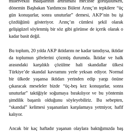
milletvekili maaşlarının artırılması mecliste görüşülürken,
dönemin Başbakan Yardımcısı Bülent Arınç’ın tepkilere “üç
gün konuşurlar, sonra unuturlar” demesi, AKP’nin bu işi
çözdüğünü gösteriyor. Arınç’ın cümlesi şekil olarak
gelişigüzel söylenmiş bir söz gibi görünse de içerik olarak o
kadar basit değil.
Bu toplum, 20 yılda AKP iktidarını ne kadar tanıdıysa, iktidar
da toplumun şifrelerini çözmüş durumda. İktidar ve halk
arasındaki karşılıklı çözülme hali skandallar ülkesi
Türkiye’de skandal kavramını yerle yeksan ediyor. Normal
bir ülkede yaşansa iktidarı yerinden edip yargı önüne
çıkaracak meseleler bizde “üç-beş kez konuşurlar, sonra
unuturlar” taktiğiyle soğumaya bırakılıyor ve bu yöntemin
şimdilik başarılı olduğunu söyleyebiliriz. Bu sebepten,
“skandal” kelimesi yaşananları karşılamaya yetmiyor, hafif
kalıyor.
Ancak bir kaç haftadır yaşanan olaylara baktığımızda baş