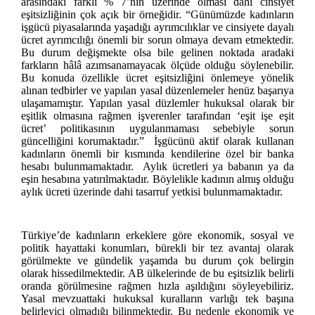
arasındaki farklı % 7’nin üzerinde olması dahi cinsiyet
eşitsizliğinin çok açık bir örneğidir. “Günümüzde kadınların
işgücü piyasalarında yaşadığı ayrımcılıklar ve cinsiyete dayalı
ücret ayrımcılığı önemli bir sorun olmaya devam etmektedir.
Bu durum değişmekte olsa bile gelinen noktada aradaki
farkların hâlâ azımsanamayacak ölçüde olduğu söylenebilir.
Bu konuda özellikle ücret eşitsizliğini önlemeye yönelik
alınan tedbirler ve yapılan yasal düzenlemeler henüz başarıya
ulaşamamıştır. Yapılan yasal düzlemler hukuksal olarak bir
eşitlik olmasına rağmen işverenler tarafından ‘eşit işe eşit
ücret’ politikasının uygulanmaması sebebiyle sorun
güncelliğini korumaktadır.” İşgücünü aktif olarak kullanan
kadınların önemli bir kısmında kendilerine özel bir banka
hesabı bulunmamaktadır. Aylık ücretleri ya babanın ya da
eşin hesabına yatırılmaktadır. Böylelikle kadının almış olduğu
aylık ücreti üzerinde dahi tasarruf yetkisi bulunmamaktadır.
Türkiye’de kadınların erkeklere göre ekonomik, sosyal ve
politik hayattaki konumları, bürekli bir tez avantaj olarak
görülmekte ve gündelik yaşamda bu durum çok belirgin
olarak hissedilmektedir. AB ülkelerinde de bu eşitsizlik belirli
oranda görülmesine rağmen hızla aşıldığını söyleyebiliriz.
Yasal mevzuattaki hukuksal kuralların varlığı tek başına
belirleyici olmadığı bilinmektedir. Bu nedenle ekonomik ve