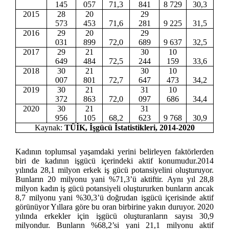
145
057
71,3
841
8 729
30,3
2015
28
20
29
573
453
71,6
281
9 225
31,5
2016
29
20
29
031
899
72,0
689
9 637
32,5
2017
29
21
30
10
649
484
72,5
244
159
33,6
2018
30
21
30
10
007
801
72,7
647
473
34,2
2019
30
21
31
10
372
863
72,0
097
686
34,4
2020
30
21
31
956
105
68,2
623
9 768
30,9
Kaynak:
TÜİK, İşgücü İstatistikleri, 2014-2020
Kadının toplumsal yaşamdaki yerini belirleyen faktörlerden
biri de kadının işgücü içerindeki aktif konumudur.2014
yılında 28,1 milyon erkek iş gücü potansiyelini oluşturuyor.
Bunların 20 milyonu yani %71,3’ü aktiftir. Aynı yıl 28,8
milyon kadın iş gücü potansiyeli oluştururken bunların ancak
8,7 milyonu yani %30,3’ü doğrudan işgücü içerisinde aktif
görünüyor Yıllara göre bu oran birbirine yakın duruyor. 2020
yılında erkekler için işgücü oluşturanların sayısı 30,9
milyondur. Bunların %68,2’si yani 21,1 milyonu aktif