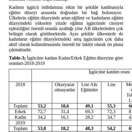
Kadının işgücü istihdamına etkin bir şekilde katılmasıyla
eğitim düzeyi arasında doğrudan bir bağ bulunuyor.
Ülkelerin eğitim düzeyinde artan eğilimi ve kadınların eğitim
düzeyindeki yükselen yüzde eğilimi işgücünde cinsiyet
eşitsizliğini önemli oranda azalttığı yine AB ülkelerinden çok
belirgin olarak görülmektedir. Aynı şekilde ülkemizde de
kadınların eğitim düzeylerindeki artış işgücünün çok daha
aktif olarak kullanılmasında önemli bir faktör olarak ön plana
çıkmaktadır.
Tablo-3;
İşgücüne katılan Kadın/Erkek Eğitim düzeyine göre
oranları-2018-2019
İşgücüne katılım oranı
2018
Okuryazar
Lise Altı
Lise
Me
olmayanlar
Eğitimler
Te
L
Toplam
53,2
18,6
49,1
55,3
6
Erkek
72,7
31,4
69,3
72,3
8
Kadın
34,2
16,1
28,2
34,7
4
2019
Toplam
53,0
18,2
48,3
54,2
6