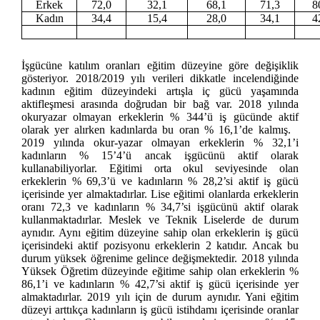
Erkek
72,0
32,1
68,1
71,3
8
Kadın
34,4
15,4
28,0
34,1
4
İşgücüne katılım oranları eğitim düzeyine göre değişiklik
gösteriyor. 2018/2019 yılı verileri dikkatle incelendiğinde
kadının eğitim düzeyindeki artışla iç gücü yaşamında
aktifleşmesi arasında doğrudan bir bağ var. 2018 yılında
okuryazar olmayan erkeklerin % 344’ü iş gücünde aktif
olarak yer alırken kadınlarda bu oran % 16,1’de kalmış.
2019 yılında okur-yazar olmayan erkeklerin % 32,1’i
kadınların % 15’4’ü ancak işgücünü aktif olarak
kullanabiliyorlar. Eğitimi orta okul seviyesinde olan
erkeklerin % 69,3’ü ve kadınların % 28,2’si aktif iş gücü
içerisinde yer almaktadırlar. Lise eğitimi olanlarda erkeklerin
oranı 72,3 ve kadınların % 34,7’si işgücünü aktif olarak
kullanmaktadırlar. Meslek ve Teknik Liselerde de durum
aynıdır. Aynı eğitim düzeyine sahip olan erkeklerin iş gücü
içerisindeki aktif pozisyonu erkeklerin 2 katıdır. Ancak bu
durum yüksek öğrenime gelince değişmektedir. 2018 yılında
Yüksek Öğretim düzeyinde eğitime sahip olan erkeklerin %
86,1’i ve kadınların % 42,7’si aktif iş gücü içerisinde yer
almaktadırlar. 2019 yılı için de durum aynıdır. Yani eğitim
düzeyi arttıkça kadınların iş gücü istihdamı içerisinde oranlar