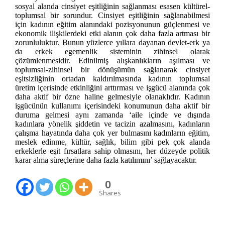
sosyal alanda cinsiyet eşitliğinin sağlanması esasen kültürel-
toplumsal bir sorundur. Cinsiyet eşitliğinin sağlanabilmesi
için kadının eğitim alanındaki pozisyonunun güçlenmesi ve
ekonomik ilişkilerdeki etki alanın çok daha fazla artması bir
zorunluluktur. Bunun yüzlerce yıllara dayanan devlet-erk ya
da erkek egemenlik sisteminin zihinsel olarak
çözümlenmesidir. Edinilmiş alışkanlıkların aşılması ve
toplumsal-zihinsel bir dönüşümün sağlanarak cinsiyet
eşitsizliğinin ortadan kaldırılmasında kadının toplumsal
üretim içerisinde etkinliğini arttırması ve işgücü alanında çok
daha aktif bir özne haline gelmesiyle olanaklıdır. Kadının
işgücünün kullanımı içerisindeki konumunun daha aktif bir
duruma gelmesi aynı zamanda ‘aile içinde ve dışında
kadınlara yönelik şiddetin ve tacizin azalmasını, kadınların
çalışma hayatında daha çok yer bulmasını kadınların eğitim,
meslek edinme, kültür, sağlık, bilim gibi pek çok alanda
erkeklerle eşit fırsatlara sahip olmasını, her düzeyde politik
karar alma süreçlerine daha fazla katılımını’ sağlayacaktır.
0
Shares