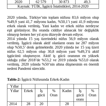
2020
62 579
30 873
49,3
Kaynak:
TÜİK, İşgücü İstatistikleri, 2014-2020
2020 yılında, Türkiye’nin toplam nüfusu 83,6 milyon olup
%49,9 yani 41,7 milyonu kadın, %50,1’i yani 41,9 milyonu
erkek olarak verilmiş. Yani kadın ve erkek nüfus nerdeyse
eşit görünüyor. Bu oranda ciddiye alınacak bir değişiklik
olmayıp hemen her yıl aynı düzeyde devam ediyor.
2014 yılında 15 yaş üzerindeki nüfus 56,9 milyon olarak
verilmiş. İşgücü olarak aktif olanların oranı ise 287 milyon
olup %50,5’ denk gelmektedir. 2020 yılında ise 15 yaş üzeri
nüfus 62,5 milyon olup 30,8 milyon yani %49,3’ü aktif
işgücünü oluşturuyor. Aktif iş gücü oranının en yüksek
olduğu yıllar 2018’de %53,2 ve 2019 yılında %53,0 olarak
verilmiş. 2020 yılında %50’nin altına düşmesinin en önemli
nedeni Pandemi sürecidir.
Tablo-2:
İşgücü Nüfusunda Erkek-Kadın
Yıllar
Yıllar
Erkek
İş
%
Kadın
İş
%
gücü
Oran
gücü
Oran
oranı
2014
28
20
28