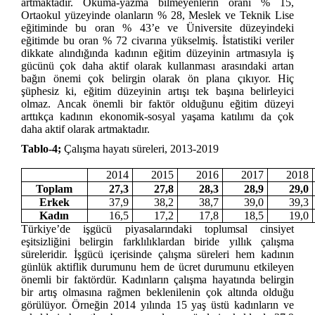
artmaktadır. Okuma-yazma bilmeyenlerin oranı % 15,
Ortaokul yüzeyinde olanların % 28, Meslek ve Teknik Lise
eğitiminde bu oran % 43’e ve Üniversite düzeyindeki
eğitimde bu oran % 72 civarına yükselmiş. İstatistiki veriler
dikkate alındığında kadının eğitim düzeyinin artmasıyla iş
gücünü çok daha aktif olarak kullanması arasındaki artan
bağın önemi çok belirgin olarak ön plana çıkıyor. Hiç
şüphesiz ki, eğitim düzeyinin artışı tek başına belirleyici
olmaz. Ancak önemli bir faktör olduğunu eğitim düzeyi
arttıkça kadının ekonomik-sosyal yaşama katılımı da çok
daha aktif olarak artmaktadır.
Tablo-4;
Çalışma hayatı süreleri, 2013-2019
2014
2015
2016
2017
2018
Toplam
27,3
27,8
28,3
28,9
29,0
Erkek
37,9
38,2
38,7
39,0
39,3
Kadın
16,5
17,2
17,8
18,5
19,0
Türkiye’de işgücü piyasalarındaki toplumsal cinsiyet
eşitsizliğini belirgin farklılıklardan biride yıllık çalışma
süreleridir. İşgücü içerisinde çalışma süreleri hem kadının
günlük aktiflik durumunu hem de ücret durumunu etkileyen
önemli bir faktördür. Kadınların çalışma hayatında belirgin
bir artış olmasına rağmen beklenilenin çok altında olduğu
görülüyor. Örneğin 2014 yılında 15 yaş üstü kadınların ve