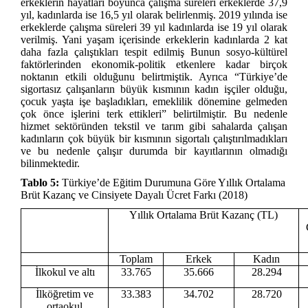
erkeklerin hayatları boyunca çalışma süreleri erkeklerde 37,9
yıl, kadınlarda ise 16,5 yıl olarak belirlenmiş. 2019 yılında ise
erkeklerde çalışma süreleri 39 yıl kadınlarda ise 19 yıl olarak
verilmiş. Yani yaşam içerisinde erkeklerin kadınlarda 2 kat
daha fazla çalıştıkları tespit edilmiş Bunun sosyo-kültürel
faktörlerinden ekonomik-politik etkenlere kadar birçok
noktanın etkili olduğunu belirtmiştik. Ayrıca “Türkiye’de
sigortasız çalışanların büyük kısmının kadın işçiler olduğu,
çocuk yaşta işe başladıkları, emeklilik dönemine gelmeden
çok önce işlerini terk ettikleri” belirtilmiştir. Bu nedenle
hizmet sektöründen tekstil ve tarım gibi sahalarda çalışan
kadınların çok büyük bir kısmının sigortalı çalıştırılmadıkları
ve bu nedenle çalışır durumda bir kayıtlarının olmadığı
bilinmektedir.
Tablo 5:
Türkiye’de Eğitim Durumuna Göre Yıllık Ortalama
Brüt Kazanç ve Cinsiyete Dayalı Ücret Farkı (2018)
Yıllık Ortalama Brüt Kazanç (TL)
Toplam
Erkek
Kadın
İlkokul ve altı
33.765
35.666
28.294
İlköğretim ve
33.383
34.702
28.720
ortaokul