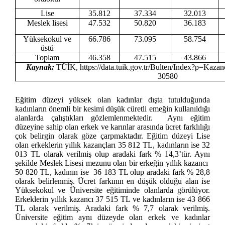
Lise
35.812
37.334
32.013
Meslek lisesi
47.532
50.820
36.183
Yüksekokul ve
66.786
73.095
58.754
üstü
Toplam
46.358
47.515
43.866
Kaynak:
TÜİK, https://data.tuik.gov.tr/Bulten/Index?p=Kazan
30580
Eğitim düzeyi yüksek olan kadınlar dışta tutulduğunda
kadınların önemli bir kesimi düşük cüretli emeğin kullanıldığı
alanlarda çalıştıkları gözlemlenmektedir. Aynı eğitim
düzeyine sahip olan erkek ve karınlar arasında ücret farklılığı
çok belirgin olarak göze çarpmaktadır. Eğitim düzeyi Lise
olan erkeklerin yıllık kazançları 35 812 TL, kadınların ise 32
013 TL olarak verilmiş olup aradaki fark % 14,3’tür. Aynı
şekilde Meslek Lisesi mezunu olan bir erkeğin yıllık kazancı
50 820 TL, kadının ise 36 183 TL olup aradaki fark % 28,8
olarak belirlenmiş. Ücret farkının en düşük olduğu alan ise
Yüksekokul ve Üniversite eğitiminde olanlarda görülüyor.
Erkeklerin yıllık kazancı 37 515 TL ve kadınların ise 43 866
TL olarak verilmiş. Aradaki fark % 7,7 olarak verilmiş.
Üniversite eğitim aynı düzeyde olan erkek ve kadınlar