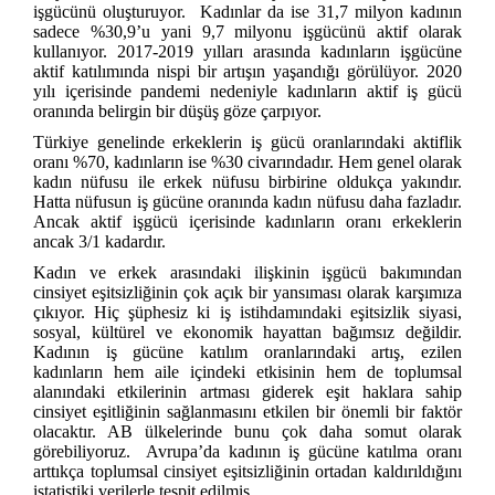
işgücünü oluşturuyor. Kadınlar da ise 31,7 milyon kadının
sadece %30,9’u yani 9,7 milyonu işgücünü aktif olarak
kullanıyor. 2017-2019 yılları arasında kadınların işgücüne
aktif katılımında nispi bir artışın yaşandığı görülüyor. 2020
yılı içerisinde pandemi nedeniyle kadınların aktif iş gücü
oranında belirgin bir düşüş göze çarpıyor.
Türkiye genelinde erkeklerin iş gücü oranlarındaki aktiflik
oranı %70, kadınların ise %30 civarındadır. Hem genel olarak
kadın nüfusu ile erkek nüfusu birbirine oldukça yakındır.
Hatta nüfusun iş gücüne oranında kadın nüfusu daha fazladır.
Ancak aktif işgücü içerisinde kadınların oranı erkeklerin
ancak 3/1 kadardır.
Kadın ve erkek arasındaki ilişkinin işgücü bakımından
cinsiyet eşitsizliğinin çok açık bir yansıması olarak karşımıza
çıkıyor. Hiç şüphesiz ki iş istihdamındaki eşitsizlik siyasi,
sosyal, kültürel ve ekonomik hayattan bağımsız değildir.
Kadının iş gücüne katılım oranlarındaki artış, ezilen
kadınların hem aile içindeki etkisinin hem de toplumsal
alanındaki etkilerinin artması giderek eşit haklara sahip
cinsiyet eşitliğinin sağlanmasını etkilen bir önemli bir faktör
olacaktır. AB ülkelerinde bunu çok daha somut olarak
görebiliyoruz. Avrupa’da kadının iş gücüne katılma oranı
arttıkça toplumsal cinsiyet eşitsizliğinin ortadan kaldırıldığını
istatistiki verilerle tespit edilmiş.