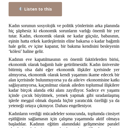
Listen to this
Kadın sorunun sosyolojik ve politik yönlerinin arka planında
hiç şüphesiz ki ekonomik sorunların varlığı önemli bir yer
tutar. Kadın, ekonomik olarak ne kadar güçsüz, babasının,
eşinin hatta erkek kardeşlerinin eline bakarsa o kadar bağımlı
hale gelir, ev içine kapanır, bir bakıma kendisini besleyenin
‘kölesi’ haline gelir.
Kadının eve kapatılmasının en önemli faktörlerden birisi,
ekonomik olarak bağımlı hale getirilmesidir. Kadın üniversite
bitirmiş olsa dahi eğer ekonomik ilişkiler içerisinde yer
almıyorsa, ekonomik olarak kendi yaşamını ikame edecek bir
alan içerisinde bulunmuyorsa ya da aile/ev ekonomisine katkı
sağlayamıyorsa, kaçınılmaz olarak aileden toplumsal ilişkilere
kadar birçok alanda etki alanı zayıflıyor. Sadece ev yaşamı
içinde çocuk büyütmek, yemek yapmak gibi sıradanlaşmış
işlerle meşgul olmak dışında hiçbir yaratıcılık özelliği ya da
yeteneği ortaya çıkmıyor. Dahası engelleniyor.
Kadınların verdiği mücadeleler sonucunda, toplumda cinsiyet
eşitliğinin sağlamasın için çalışma yaşamında aktif olmaya
başladılar. Kadının eğitim alanındaki gelişmesine paralel