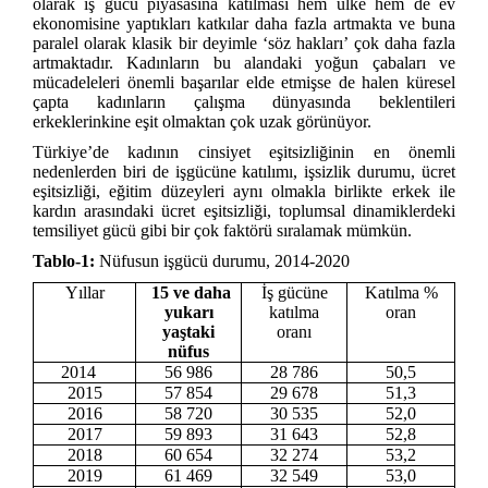
olarak iş gücü piyasasına katılması hem ülke hem de ev
ekonomisine yaptıkları katkılar daha fazla artmakta ve buna
paralel olarak klasik bir deyimle ‘söz hakları’ çok daha fazla
artmaktadır. Kadınların bu alandaki yoğun çabaları ve
mücadeleleri önemli başarılar elde etmişse de halen küresel
çapta kadınların çalışma dünyasında beklentileri
erkeklerinkine eşit olmaktan çok uzak görünüyor.
Türkiye’de kadının cinsiyet eşitsizliğinin en önemli
nedenlerden biri de işgücüne katılımı, işsizlik durumu, ücret
eşitsizliği, eğitim düzeyleri aynı olmakla birlikte erkek ile
kardın arasındaki ücret eşitsizliği, toplumsal dinamiklerdeki
temsiliyet gücü gibi bir çok faktörü sıralamak mümkün.
Tablo-1:
Nüfusun işgücü durumu, 2014-2020
Yıllar
15 ve daha
İş gücüne
Katılma %
yukarı
katılma
oran
yaştaki
oranı
nüfus
2014
56 986
28 786
50,5
2015
57 854
29 678
51,3
2016
58 720
30 535
52,0
2017
59 893
31 643
52,8
2018
60 654
32 274
53,2
2019
61 469
32 549
53,0