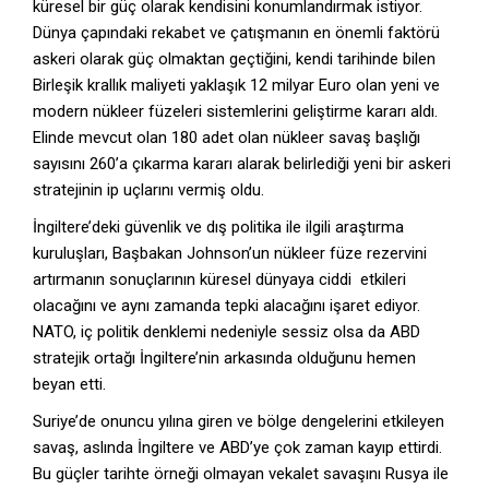
küresel bir güç olarak kendisini konumlandırmak istiyor.
Dünya çapındaki rekabet ve çatışmanın en önemli faktörü
askeri olarak güç olmaktan geçtiğini, kendi tarihinde bilen
Birleşik krallık maliyeti yaklaşık 12 milyar Euro olan yeni ve
modern nükleer füzeleri sistemlerini geliştirme kararı aldı.
Elinde mevcut olan 180 adet olan nükleer savaş başlığı
sayısını 260’a çıkarma kararı alarak belirlediği yeni bir askeri
stratejinin ip uçlarını vermiş oldu.
İngiltere’deki güvenlik ve dış politika ile ilgili araştırma
kuruluşları, Başbakan Johnson’un nükleer füze rezervini
artırmanın sonuçlarının küresel dünyaya ciddi etkileri
olacağını ve aynı zamanda tepki alacağını işaret ediyor.
NATO, iç politik denklemi nedeniyle sessiz olsa da ABD
stratejik ortağı İngiltere’nin arkasında olduğunu hemen
beyan etti.
Suriye’de onuncu yılına giren ve bölge dengelerini etkileyen
savaş, aslında İngiltere ve ABD’ye çok zaman kayıp ettirdi.
Bu güçler tarihte örneği olmayan vekalet savaşını Rusya ile