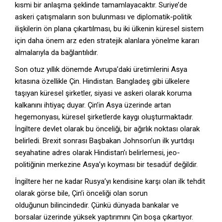
kısmi bir anlaşma şeklinde tamamlayacaktır. Suriye’de
askeri çatışmaların son bulunması ve diplomatik-politik
ilişkilerin ön plana çıkartılması, bu iki ülkenin küresel sistem
için daha önem arz eden stratejik alanlara yönelme kararı
almalarıyla da bağlantılıdır.
Son otuz yıllık dönemde Avrupa’daki üretimlerini Asya
kıtasına özellikle Çin. Hindistan. Bangladeş gibi ülkelere
taşıyan küresel şirketler, siyasi ve askeri olarak koruma
kalkanını ihtiyaç duyar. Çin’in Asya üzerinde artan
hegemonyası, küresel şirketlerde kaygı oluşturmaktadır.
İngiltere devlet olarak bu önceliği, bir ağırlık noktası olarak
belirledi. Brexit sonrası Başbakan Johnson’un ilk yurtdışı
seyahatine adres olarak Hindistan’ı belirlemesi, jeo-
politiğinin merkezine Asya’yı koyması bir tesadüf değildir.
İngiltere her ne kadar Rusya’yı kendisine karşı olan ilk tehdit
olarak görse bile, Çin’i önceliği olan sorun
olduğunun bilincindedir. Çünkü dünyada bankalar ve
borsalar üzerinde yüksek yaptırımını Çin boşa çıkartıyor.