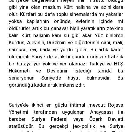
Suriye’de değerlendirilmeyen her fırsatta olduğu
gibi yine olan mazlum Kürt halkına ve azınlıklara
olur. Kürtleri bu defa toplu sinemalarda mı yakarlar
yoksa kapılarının önünde, evlerinin içinde mi
öldürürler artık bu canavar hisli yaratıkların zevkine
kalır. Kürt halkının kanı su gibi akar. Yüz binlerce
Kürdün, Alevinin, Dürzi’nin ve diğerlerinin canı, malı,
namusu, evi, barkı ve yurdu gider. Bu artık kader
olmamalı Suriye de artık bugünden sonra stratejik
bir hataya yer yok ve yer olamaz. Türkiye ve HTŞ
Hükümeti ve Devletinin istediği tamda bu
senaryonun Suriye’de hayat bulmasıdır. Bu
göründüğü kadar artık imkansızdır.
Suriye’de ikinci en güçlü ihtimal mevcut Rojava
Yönetimi tarafından uygulanan Anayasası ile
beraber Suriye Federal veya Özerk Devleti
statüsüdür. Bu gerçekçi jeo-politik ve Suriye