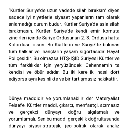
“Kürtler Suriye’de uzun vadede silah bıraksın” diyen
sadece iyi niyetlerle siyaset yapanların tam olarak
anlamadığı durum budur. Kürtler Suriye’de asla silah
bırakmasın. Kürtler Suriye’de kendi emir komuta
zincirleri içinde Suriye Ordusunun 2. 3. Ordusu hatta
Kolordusu olsun. Bu Kürtlerin ve Suriye’de bulunan
tüm halklar ve inançların yaşam sigortasıdır. Hayat
Poliçesidir. Bu olmazsa HTŞ-İŞİD Suriye’si Kürtler ve
tüm farklılıklar için yeryüzündeki Cehennemin ta
kendisi ve öbür adıdır. Bu iki kere iki nasıl dört
ediyorsa aynı kesinlikte ve bir tartışmasız hakikattir.
Dünya maddidir ve yorumlanabilir der Materyalist
Felsefe. Kürtler maddi, çıkarcı, menfaatçi, acımasız
ve gerçekçi dünyayı doğru algılamalı ve
yorumlamalı. Sen bu maddi gerçeklik doğrultusunda
dünyayı siyasi-stratejik, jeo-politik olarak analiz