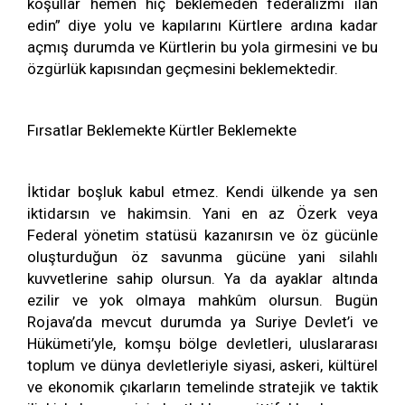
koşullar hemen hiç beklemeden federalizmi ilan
edin” diye yolu ve kapılarını Kürtlere ardına kadar
açmış durumda ve Kürtlerin bu yola girmesini ve bu
özgürlük kapısından geçmesini beklemektedir.
Fırsatlar Beklemekte Kürtler Beklemekte
İktidar boşluk kabul etmez. Kendi ülkende ya sen
iktidarsın ve hakimsin. Yani en az Özerk veya
Federal yönetim statüsü kazanırsın ve öz gücünle
oluşturduğun öz savunma gücüne yani silahlı
kuvvetlerine sahip olursun. Ya da ayaklar altında
ezilir ve yok olmaya mahkûm olursun. Bugün
Rojava’da mevcut durumda ya Suriye Devlet’i ve
Hükümeti’yle, komşu bölge devletleri, uluslararası
toplum ve dünya devletleriyle siyasi, askeri, kültürel
ve ekonomik çıkarların temelinde stratejik ve taktik