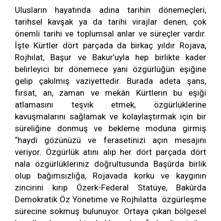
Ulusların hayatında adına tarihin dönemeçleri,
tarihsel kavşak ya da tarihi virajlar denen, çok
önemli tarihi ve toplumsal anlar ve süreçler vardır.
İşte Kürtler dört parçada da birkaç yıldır Rojava,
Rojhılat, Başur ve Bakur’uyla hep birlikte kader
belirleyici bir dönemece yani özgürlüğün eşiğine
gelip çakılmış vaziyettedir. Burada adeta şans,
fırsat, an, zaman ve mekân Kürtlerin bu eşiği
atlamasını teşvik etmek, özgürlüklerine
kavuşmalarını sağlamak ve kolaylaştırmak için bir
süreliğine donmuş ve bekleme moduna girmiş
“haydi gözünüzü ve ferasetinizi açın mesajını
veriyor. Özgürlük atını alıp her dört parçada dört
nala özgürlükleriniz doğrultusunda Başûrda birlik
olup bağımsızlığa, Rojavada korku ve kaygının
zincirini kırıp Özerk-Federal Statüye, Bakûrda
Demokratik Öz Yönetime ve Rojhılatta özgürleşme
sürecine sokmuş bulunuyor. Ortaya çıkan bölgesel