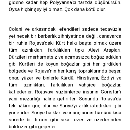
gidene kadar hep Polyyanna’cı tarzda düşünürsün.
Oysa hiçbir şey iyi olmaz. Çok daha kötü olur.
Colani ve arkasındaki efendileri sadece tecavüzle
yetinecek bir barbarlık zihniyetinde değil, canavarca
bir ruhla Rojava’daki Kürt halkı başta olmak üzere
tüm azınlıkları, farklılıkları tıpkı Alevi Arapları,
Dürzileri merhametsiz ve acımasızca boğazladıkları
gibi Kürtleri de koyun boğazlar gibi her girdikleri
bölgede ve Rojava’nın her karış topraklarında beşer,
onar, yüzer ve binlerle Kürdû, Hîrıstiyanı, Êzdiyi ve
tüm azınlıkları, farklılıkları vahşice boğazlar,
katlederler. Rojavayı yüzbinlerce insanın Goristan’ı
yani mezarlığı haline getirirler. Sonunda Rojava’da
tek hâkim güç olur ve Suriye’yi artık istedikleri gibi
yönetirler. Suriye halkları ve inançlarının tümünü kısa
sürede bir limon gibi sıkar ezer ve üzerlerinden
buldozer gibi geçerler.