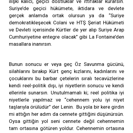
ilişki kalıcı, geçici dostluklar ve ittifaklar kurarsın.
Suriye’de geçici hükümete, iktidara ve devlete
gerçek anlamda ortak olursun ya da “Suriye
demokratikleşecek Colani ve HTŞ Şeriat Hükümeti
ve Devleti içerisinde Kürtler de yer alıp Suriye Arap
Cumhuriyetine entegre olacak” gibi La Fontaine’den
masallara inanırsın.
Bunun sonucu er veya geç Öz Savunma gücünü,
silahlarını bırakıp Kürt genç kızlarını, kadınlarını ve
çocuklarını bu barbar çetelerin sıralı tecavüzlerine
kendi reel-politik dışı, iyi niyetlerin sonucu ve kendi
ellerinle sunarsın. Unutulmamalı ki; reel politika iyi
niyetlerle yapılmaz ve “cehennem yolu iyi niyet
taşlarıyla örülüdür” der Lenin. Bu yola bir kere girdin
mi attığın her adım da cennete gittiğini düşünürsün.
Oysa gittiğin yol seni cennete değil cehennemin
tam ortasına götüren yoldur. Cehennemin ortasına