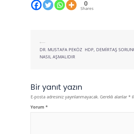
0
Shares
⟵
DR. MUSTAFA PEKÖZ HDP, DEMİRTAŞ SORU
NASIL AŞMALIDIR
Bir yanıt yazın
E-posta adresiniz yayınlanmayacak.
Gerekli alanlar
*
i
Yorum
*