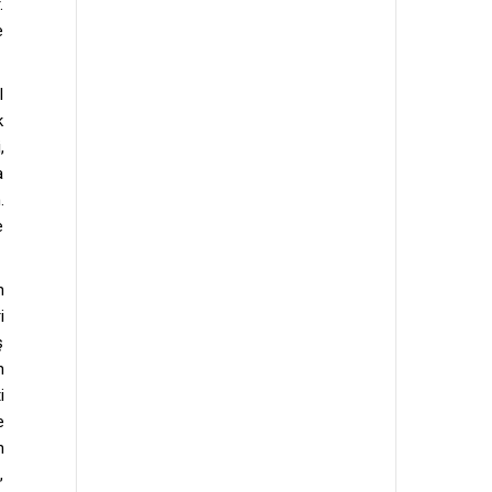
.
e
l
k
,
a
.
e
n
i
ş
n
i
e
n
,