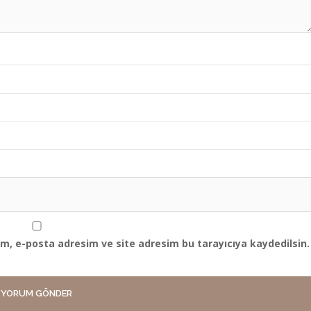
m, e-posta adresim ve site adresim bu tarayıcıya kaydedilsin.