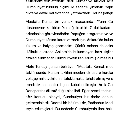
setlerimizi yok etmiştir” dedi. Kürtler ve Aleviler açı
Cumhuriyet kuruluş biçimi ile sadece yıkmıştır. Yapıc
dikta’ya dayalı karakterinde yatmaktadır. Her başlangı
Mustafa Kemal bir yemek masasında: “Yarın Cum
düşünceme katıldılar. Yemeği bıraktık. O dakikadan 
arkadaşları görevlendirdim. Yaptığım programın ve ver
Cumhuriyet ilânına karar vermek için Ankara’da bulu
lüzum ve ihtiyaç görmedim. Çünkü onların da aslın
Hâlbuki o sırada Ankara’da bulunmayan bazı kişiler,
rızaları alınmadan Cumhuriyetin ilân edilmiş olmasını
Mete Tuncay şunları belirtiyor: “Mustafa Kemal, meclis
teklifi sundu. Kanun teklifini incelemek üzere kurula
yollayıp milletvekillerini tutuklamakla tehdit etmiş ve
mecliste saltanatın il-gası kabul edilmiştir. Artı
Bonapartist diktatörlüğü alabilirdi. Eğer resmi tarihin
söz konusu olsaydı, Cumhuriyet bir darbe sonucu 
gelmemişlerdi. Önemli bir bölümü de, Padişah’ın Mecli
tayin edilmişlerdi. Bu nedenle Cumhuriyetin ilanı hal