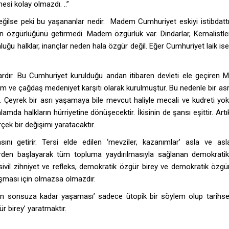
si kolay olmazdı. ..”
eğilse peki bu yaşananlar nedir. Madem Cumhuriyet eskiyi istibdattı
arın özgürlüğünü getirmedi. Madem özgürlük var. Dindarlar, Kemalistle
unluğu halklar, inançlar neden hala özgür değil. Eğer Cumhuriyet laik ise
ardır. Bu Cumhuriyet kurulduğu andan itibaren devleti ele geçiren M
ilim ve çağdaş medeniyet karşıtı olarak kurulmuştur. Bu nedenle bir asr
i. Çeyrek bir asrı yaşamaya bile mevcut haliyle mecali ve kudreti yok
mda halkların hürriyetine dönüşecektir. İkisinin de şansı eşittir. Artı
rçek bir değişimi yaratacaktır.
nı getirir. Tersi elde edilen ‘mevziler, kazanımlar’ asla ve asl
ylerden başlayarak tüm topluma yaydırılmasıyla sağlanan demokratik
rist-sivil zihniyet ve refleks, demokratik özgür birey ve demokratik özgü
şması için olmazsa olmazdır.
etin sonsuza kadar yaşaması’ sadece ütopik bir söylem olup tarihse
r birey’ yaratmaktır.