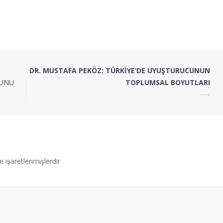
DR. MUSTAFA PEKÖZ: TÜRKİYE’DE UYUŞTURUCUNUN
NUNU
TOPLUMSAL BOYUTLARI
⟶
le işaretlenmişlerdir