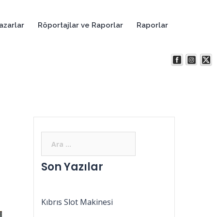
azarlar
Röportajlar ve Raporlar
Raporlar
Son Yazılar
Kıbrıs Slot Makinesi