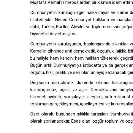
Mustafa Kemal’in mebuslardan bir kısmını idam ettirme
Cumhuriyet’in kuruluşu eğer halka dayalı ve darbe d
hilafeti yıktı. Neden Cumhuriyet halkların ve inançl
dahil, Türkler, Kürtler, Aleviler ve toplumun ezici çoğ
Diyanet’in devlette işi ne.
Cumhuriyetin kuruluşunda, başlangıcında sıkıntılar v
Kemal’in zihninde anti demokratik, özgürlük, laiklik, b
bu haliyle hem kendini hem halkları tüketerek geçird
Bugün artık Cumhuriyet ya istibdatta ya da gerçek anla
örgütlü, hızlı, pratik ve seri olan anlayış kazanacak ge
Değişimin demokratik düzende olması kalıcılaşması
kalıcılaşamaz, aşınır ve aşılır. Demokrasinin bire
bilimsel, aydınlık, sorgulayıcı, eleştirel, anti milita
toplumun gerçekleşmesi, içselleşmesi ve kurumsalla
Özet olarak: bugünden sıklıkla tartışılan ‘cumhuriy
olarak sonlanacaktır. Esas olan ‘özgür toplum ve özgü