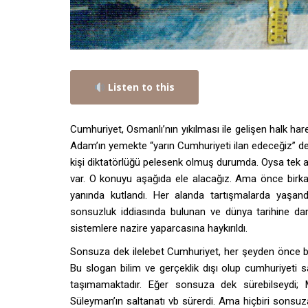
Listen to this
Cumhuriyet, Osmanlı’nın yıkılması ile gelişen halk ha
Adam’ın yemekte “yarın Cumhuriyeti ilan edeceğiz” dem
kişi diktatörlüğü pelesenk olmuş durumda. Oysa tek
var. O konuyu aşağıda ele alacağız. Ama önce birka
yanında kutlandı. Her alanda tartışmalarda yaşand
sonsuzluk iddiasında bulunan ve dünya tarihine dam
sistemlere nazire yaparcasına haykırıldı.
Sonsuza dek ilelebet Cumhuriyet, her şeyden önce bi
Bu slogan bilim ve gerçeklik dışı olup cumhuriyeti 
taşımamaktadır. Eğer sonsuza dek sürebilseydi; Mı
Süleyman’ın saltanatı vb sürerdi. Ama hiçbiri sonsuza 