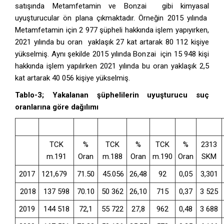
satışında Metamfetamin ve Bonzai gibi kimyasal
uyuşturucular ön plana çıkmaktadır. Örneğin 2015 yılında
Metamfetamin için 2 977 şüpheli hakkında işlem yapıyırken,
2021 yılında bu oran yaklaşık 27 kat artarak 80 112 kişiye
yükselmiş. Aynı şekilde 2015 yılında Bonzai için 15 948 kişi
hakkında işlem yapılırken 2021 yılında bu oran yaklaşık 2,5
kat artarak 40 056 kişiye yükselmiş.
Tablo-3; Yakalanan şüphelilerin uyuşturucu suç
oranlarına göre dağılımı
TCK
%
TCK
%
TCK
%
2313
m.191
Oran
m.188
Oran
m.190
Oran
SKM
2017
121,679
71.50
45.056
26,48
92
0,05
3,301
2018
137 598
70.10
50 362
26,10
715
0,37
3 525
2019
144 518
72,1
55 722
27,8
962
0,48
3 688