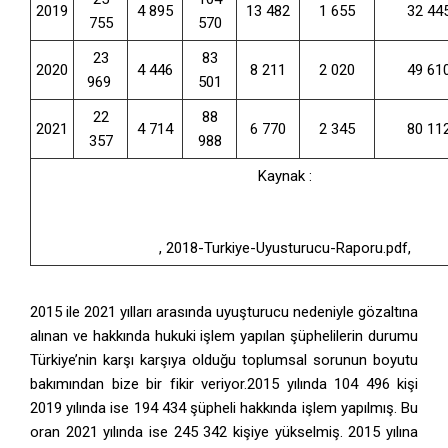
2019
4 895
13 482
1 655
32 44
755
570
23
83
2020
4 446
8 211
2 020
49 61
969
501
22
88
2021
4 714
6 770
2 345
80 11
357
988
Kaynak :
http://www.narkotik.pol.tr/kurumlar/narkotik.pol.tr/TUB%C
Turkiye-Uyusturucu-Raporu.pdf
, 2018-Turkiye-Uyusturucu-Raporu.pdf,
2015 ile 2021 yılları arasında uyuşturucu nedeniyle gözaltına
alınan ve hakkında hukuki işlem yapılan şüphelilerin durumu
Türkiye’nin karşı karşıya olduğu toplumsal sorunun boyutu
bakımından bize bir fikir veriyor.2015 yılında 104 496 kişi
2019 yılında ise 194 434 şüpheli hakkında işlem yapılmış. Bu
oran 2021 yılında ise 245 342 kişiye yükselmiş. 2015 yılına