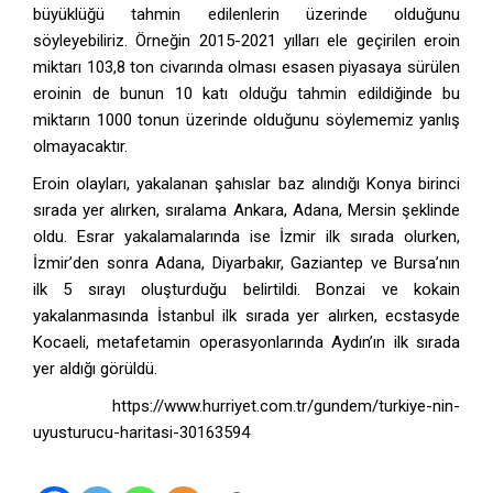
büyüklüğü tahmin edilenlerin üzerinde olduğunu
söyleyebiliriz. Örneğin 2015-2021 yılları ele geçirilen eroin
miktarı 103,8 ton civarında olması esasen piyasaya sürülen
eroinin de bunun 10 katı olduğu tahmin edildiğinde bu
miktarın 1000 tonun üzerinde olduğunu söylememiz yanlış
olmayacaktır.
Eroin olayları, yakalanan şahıslar baz alındığı Konya birinci
sırada yer alırken, sıralama Ankara, Adana, Mersin şeklinde
oldu. Esrar yakalamalarında ise İzmir ilk sırada olurken,
İzmir’den sonra Adana, Diyarbakır, Gaziantep ve Bursa’nın
ilk 5 sırayı oluşturduğu belirtildi. Bonzai ve kokain
yakalanmasında İstanbul ilk sırada yer alırken, ecstasyde
Kocaeli, metafetamin operasyonlarında Aydın’ın ilk sırada
yer aldığı görüldü.
[1]
[1]
https://www.hurriyet.com.tr/gundem/turkiye-nin-
uyusturucu-haritasi-30163594