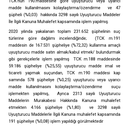
TCK’nun 190.maddesine göre uyuşturucu veya uyarıcı
madde kullanılmasını kolaylaştırma/özendirme ve 47
şüpheli (%0,03) hakkında 3298 sayılı Uyuşturucu Maddeler
İle İlgili Kanuna Muhalefet kapsamında işlem yapılmış.
2020 yılında yakalanan toplam 231.652 şüphelinin suç
türlerine göre dağılımı incelendiğinde; (TCK m.191
maddesin de 167.531 şüpheliye (%72,32) kullanma amaçlı
uyuşturucu madde satın almak/kabul etmek/ bulundurmak
gibi gerekçelerle işlem yapılmış TCK m.188 maddesinde
59.186 şüpheliye (%25,55) uyuşturucu madde imal ve
ticareti yapmak suçundan, TCK m.190 maddesi kap
samında 578 şüpheliye (%0,25) uyuşturucu veya uyarıcı
madde kullanılmasını kolaylaştırma/özendirme suçu
işlemekten yapılmış, Ayrıca 2313 sayılı Uyuşturucu
Maddelerin Murakabesi Hakkında Kanuna muhalefet
etmekten 4.166 şüpheliye (%1,80) ve 3298 sayılı
Uyuşturucu Maddelerle İlgili Kanuna muhalefet kapsamında
191 şüpheliye (%0,08) işlem yapıldığı görülmektedir