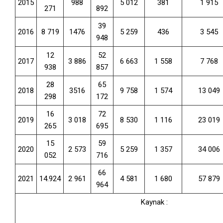
2015
988
5 012
381
1 915
271
892
39
2016
8 719
1476
5 259
436
3 545
948
12
52
2017
3 886
6 663
1 558
7 768
938
857
28
65
2018
3516
9 758
1 574
13 049
298
172
16
72
2019
3 018
8 530
1 116
23 019
265
695
15
59
2020
2 573
5 259
1 357
34 006
052
716
66
2021
14.924
2 961
4 581
1 680
57 879
964
Kaynak :
http://www.narkotik.pol.tr/kurumlar/narkotik.pol.tr/TUB%C4