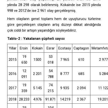
yılında 28 298 olarak belirlenmiş. Kokainde ise 2015 yılında
998 ve 2012’de ise 2 961 olay gerçekleşmiş.
Hem olayların genel toplamı hem de uyuşturucu türlerine
göre gerçekleşen olayların artış düzeyi dikkat alındığında
çok ciddi bir artışın yaşandığını söyleyebiliriz.
Tablo-2 : Yakalanan şüpheli sayısı
Yıllar
Eroin
Kokain
Esrar
Ecstasy
Captagon
Metamfet
19
53
2015
1500
7 965
610
2 977
650
018
12
54
2016
2 201
8 777
685
5 284
091
788
19
74
2017
5 145
9 935
2 094
11 12
359
215
2018
28.233
4.976
91.871
14.219
2 367
19.20
25
104