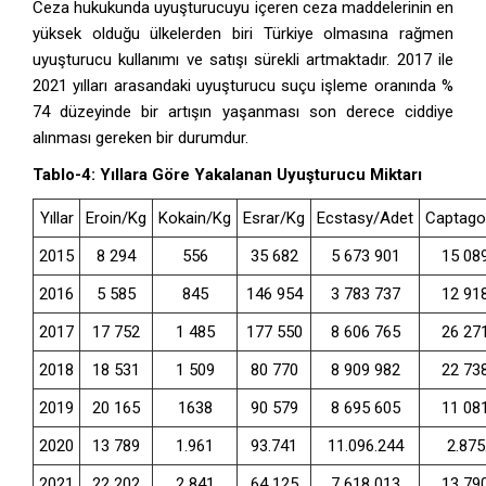
Ceza hukukunda uyuşturucuyu içeren ceza maddelerinin en
yüksek olduğu ülkelerden biri Türkiye olmasına rağmen
uyuşturucu kullanımı ve satışı sürekli artmaktadır. 2017 ile
2021 yılları arasandaki uyuşturucu suçu işleme oranında %
74 düzeyinde bir artışın yaşanması son derece ciddiye
alınması gereken bir durumdur.
Tablo-4:
Yıllara Göre Yakalanan Uyuşturucu Miktarı
Yıllar
Eroin/Kg
Kokain/Kg
Esrar/Kg
Ecstasy/Adet
Captago
2015
8 294
556
35 682
5 673 901
15 08
2016
5 585
845
146 954
3 783 737
12 91
2017
17 752
1 485
177 550
8 606 765
26 27
2018
18 531
1 509
80 770
8 909 982
22 73
2019
20 165
1638
90 579
8 695 605
11 08
2020
13 789
1.961
93.741
11.096.244
2.875
2021
22 202
2 841
64 125
7 618 013
13 79