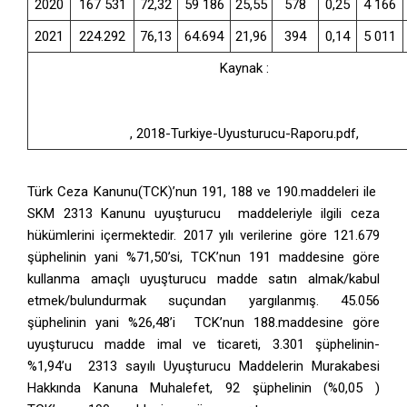
2020
167 531
72,32
59 186
25,55
578
0,25
4 166
2021
224.292
76,13
64.694
21,96
394
0,14
5 011
Kaynak :
http://www.narkotik.pol.tr/kurumlar/narkotik.pol.tr/TUB%C4%B
Turkiye-Uyusturucu-Raporu.pdf
, 2018-Turkiye-Uyusturucu-Raporu.pdf,
Türk Ceza Kanunu(TCK)’nun 191, 188 ve 190.maddeleri ile
SKM 2313 Kanunu uyuşturucu maddeleriyle ilgili ceza
hükümlerini içermektedir. 2017 yılı verilerine göre 121.679
şüphelinin yani %71,50’si, TCK’nun 191 maddesine göre
kullanma amaçlı uyuşturucu madde satın almak/kabul
etmek/bulundurmak suçundan yargılanmış. 45.056
şüphelinin yani %26,48’i TCK’nun 188.maddesine göre
uyuşturucu madde imal ve ticareti, 3.301 şüphelinin-
%1,94’u 2313 sayılı Uyuşturucu Maddelerin Murakabesi
Hakkında Kanuna Muhalefet, 92 şüphelinin (%0,05 )