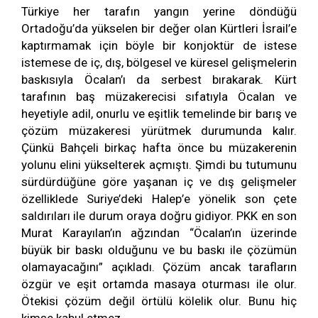
Türkiye her tarafın yangın yerine döndüğü
Ortadoğu’da yükselen bir değer olan Kürtleri İsrail’e
kaptırmamak için böyle bir konjoktür de istese
istemese de iç, dış, bölgesel ve küresel gelişmelerin
baskısıyla Öcalan’ı da serbest bırakarak. Kürt
tarafının baş müzakerecisi sıfatıyla Öcalan ve
heyetiyle adil, onurlu ve eşitlik temelinde bir barış ve
çözüm müzakeresi yürütmek durumunda kalır.
Çünkü Bahçeli birkaç hafta önce bu müzakerenin
yolunu elini yükselterek açmıştı. Şimdi bu tutumunu
sürdürdüğüne göre yaşanan iç ve dış gelişmeler
özelliklede Suriye’deki Halep’e yönelik son çete
saldırıları ile durum oraya doğru gidiyor. PKK en son
Murat Karayılan’ın ağzından “Öcalan’ın üzerinde
büyük bir baskı olduğunu ve bu baskı ile çözümün
olamayacağını” açıkladı. Çözüm ancak tarafların
özgür ve eşit ortamda masaya oturması ile olur.
Ötekisi çözüm değil örtülü kölelik olur. Bunu hiç