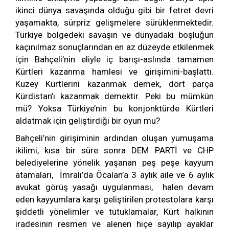
ikinci dünya savaşında olduğu gibi bir fetret devri
yaşamakta, sürpriz gelişmelere sürüklenmektedir.
Türkiye bölgedeki savaşın ve dünyadaki boşluğun
kaçınılmaz sonuçlarından en az düzeyde etkilenmek
için Bahçeli’nin eliyle iç barışı-aslında tamamen
Kürtleri kazanma hamlesi ve girişimini-başlattı.
Kuzey Kürtlerini kazanmak demek, dört parça
Kürdistan’ı kazanmak demektir. Peki bu mümkün
mü? Yoksa Türkiye’nin bu konjonktürde Kürtleri
aldatmak için geliştirdiği bir oyun mu?
Bahçeli’nin girişiminin ardından oluşan yumuşama
ikilimi, kısa bir süre sonra DEM PARTİ ve CHP
belediyelerine yönelik yaşanan peş peşe kayyum
atamaları, İmralı’da Öcalan’a 3 aylık aile ve 6 aylık
avukat görüş yasağı uygulanması, halen devam
eden kayyumlara karşı geliştirilen protestolara karşı
şiddetli yönelimler ve tutuklamalar, Kürt halkının
iradesinin resmen ve alenen hiçe sayılıp ayaklar