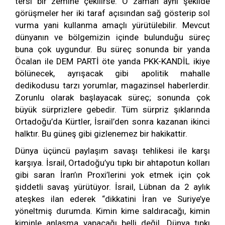
tersi bir zemine çekilirse. O zaman aynı şekilde
görüşmeler her iki taraf açısından sağ gösterip sol
vurma yani kullanma amaçlı yürütülebilir. Mevcut
dünyanın ve bölgemizin içinde bulunduğu süreç
buna çok uygundur. Bu süreç sonunda bir yanda
Öcalan ile DEM PARTİ öte yanda PKK-KANDİL ikiye
bölünecek, ayrışacak gibi apolitik mahalle
dedikodusu tarzı yorumlar, magazinsel haberlerdir.
Zorunlu olarak başlayacak süreç; sonunda çok
büyük sürprizlere gebedir. Tüm sürpriz şıklarında
Ortadoğu’da Kürtler, İsrail’den sonra kazanan ikinci
halktır. Bu güneş gibi gizlenemez bir hakikattir.
Dünya üçüncü paylaşım savaşı tehlikesi ile karşı
karşıya. İsrail, Ortadoğu’yu tıpkı bir ahtapotun kolları
gibi saran İran’ın Proxi’lerini yok etmek için çok
şiddetli savaş yürütüyor. İsrail, Lübnan da 2 aylık
ateşkes ilan ederek “dikkatini İran ve Suriye’ye
yöneltmiş durumda. Kimin kime saldıracağı, kimin
kiminle anlaşma yapacağı belli değil. Dünya tıpkı