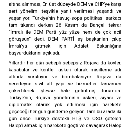
altına alınması, En üst düzeyde DEM ve CHP’ye karşı
sert yönelimi teşvikle yanıt verilmesi yaşandı ve
yaşanıyor. Türkiye’nin havuç-sopa politikası sarkacı
tam tıkandı derken 26 Kasım da Bahçeli tekrar
“İmralı ile DEM Parti yüz yüze hem de çok acil
görüşsün” dedi. DEM PARTİ eş başkanları çıkıp
İmralı’ya gitmek için Adalet Bakanlığına
başvurduklarını açıkladı.
Yıllardır her gün sebepli sebepsiz Rojava da köyler,
kasabalar ve kentler askeri olarak misilleme adı
altında vuruluyor ve bombalanıyor. Rojava da
neredeyse sivil alt yapı ve hizmetler tamamen
çökertilerek işlevsiz hale getirilmiş durumda.
Türkiye’nin, Rojava yönetiminin askeri, siyasi ve
diplomatik olarak yok edilmesi için harekete
geçeceği her gün gündeme geliyor. Tam bu arada iki
gün önce Türkiye destekli HTŞ ve ÖSO çeteleri
Halep’i almak için harekete geçti ve savaşarak Halep