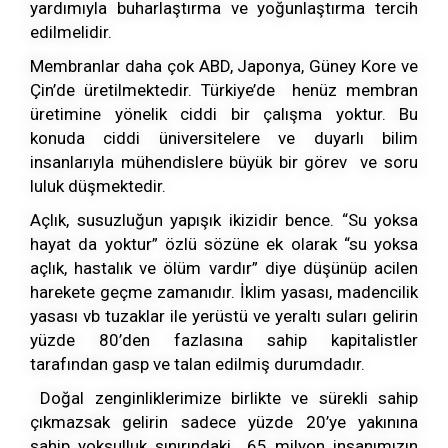
yardımıyla buharlaştırma ve yoğunlaştırma tercih
edilmelidir.
Membranlar daha çok ABD, Japonya, Güney Kore ve
Çin’de üretilmektedir. Türkiye’de henüz membran
üretimine yönelik ciddi bir çalışma yoktur. Bu
konuda ciddi üniversitelere ve duyarlı bilim
insanlarıyla mühendislere büyük bir görev ve soru
luluk düşmektedir.
Açlık, susuzluğun yapışık ikizidir bence. “Su yoksa
hayat da yoktur” özlü sözüne ek olarak “su yoksa
açlık, hastalık ve ölüm vardır” diye düşünüp acilen
harekete geçme zamanıdır. İklim yasası, madencilik
yasası vb tuzaklar ile yerüstü ve yeraltı suları gelirin
yüzde 80’den fazlasına sahip kapitalistler
tarafından gasp ve talan edilmiş durumdadır.
Doğal zenginliklerimize birlikte ve sürekli sahip
çıkmazsak gelirin sadece yüzde 20’ye yakınına
sahip yoksulluk sınırındaki 65 milyon insanımızın