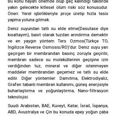
Bu konu hayati önemde olup geç kalındığı takdirde
yakın gelecekte kitlesel ölüm riski söz konusudur.
Öneri: Yerel işbirlikleriyle proje üretip hızla tesis
yapma yoluna gitmek.
Deniz suyundan tatlı su elde etme(Desutase diye
kısaltayım), basit olarak tuzdan arındırma demektir
ve en yaygın yöntem Ters Ozmos(Türkçe TO,
İngilizce Reverse Osmosis/RO)’dur. Deniz suyu yarı
geçirgen bir membrandan basınç zoruyla geçirilir,
membran sadece su moleküllerinin geçişine izin
verdiğinden tuz, mineral ve diğer istenmeyen
maddeler membrandan geçemez ve tatlı su elde
edilir. Diğer yöntemler: Damıtma, Elektrodiyaliz,
Grafen tabanlı membran kullanımı, güneş enerjisiyle
buharlaştırma ve yoğunlaştırma, Nano-filtrasyon
teknolojisi.
Suudi Arabistan, BAE, Kuveyt, Katar, İsrail, İspanya,
ABD, Avustralya ve Çin bu konuda epey yoğun çaba