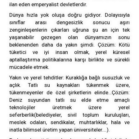
ilan eden emperyalist devletlerdir.
Dünya hızla yok oluşa doğru gidiyor. Dolayısıyla
sınıflar arası dengesizlik sonucu aşırı
zenginleşenlerin çıkarları uğruna şu an için tek
yaşanabilir gezegen olan dünyamızın sonu
beklenenden daha da yakın şimdi. Çözüm: Kötü
tüketici ve iyi insan olmak, yerel küresel
aptallaştırma politikalarına karşı birlikte ve sürekli
mücadele etmek.
Yakın ve yerel tehditler: Kuraklığa bağlı susuzluk ve
açlık. Tatlı su kaynakları tükenmek üzere,
tükenmeyenler de özel şirketlerin elinde…Çözüm:
Deniz suyundan tatlı su elde etme amaçlı
teknolojiler üretmek üzere yerel
seferberlik(belediyeler, sivil toplum kuruluşları,
meslek odaları, sendikalar, muhtarlıklar, hala ve
inatla bilimsel üretim yapan üniversiteler….).