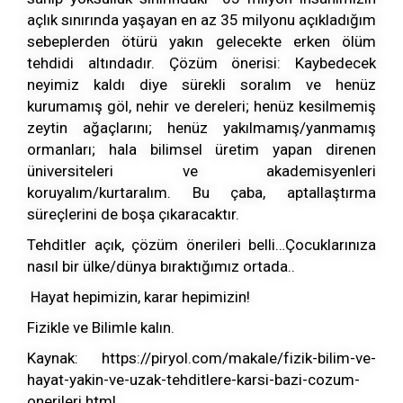
açlık sınırında yaşayan en az 35 milyonu açıkladığım
sebeplerden ötürü yakın gelecekte erken ölüm
tehdidi altındadır. Çözüm önerisi: Kaybedecek
neyimiz kaldı diye sürekli soralım ve henüz
kurumamış göl, nehir ve dereleri; henüz kesilmemiş
zeytin ağaçlarını; henüz yakılmamış/yanmamış
ormanları; hala bilimsel üretim yapan direnen
üniversiteleri ve akademisyenleri
koruyalım/kurtaralım. Bu çaba, aptallaştırma
süreçlerini de boşa çıkaracaktır.
Tehditler açık, çözüm önerileri belli…Çocuklarınıza
nasıl bir ülke/dünya bıraktığımız ortada..
Hayat hepimizin, karar hepimizin!
Fizikle ve Bilimle kalın.
Kaynak: https://piryol.com/makale/fizik-bilim-ve-
hayat-yakin-ve-uzak-tehditlere-karsi-bazi-cozum-
onerileri.html