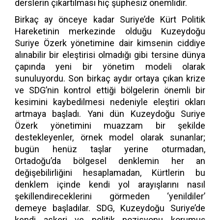
derslerin çıkartılması hiç şüphesiz önemlidir.
Birkaç ay önceye kadar Suriye’de Kürt Politik
Hareketinin merkezinde olduğu Kuzeydoğu
Suriye Özerk yönetimine dair kimsenin ciddiye
alınabilir bir eleştirisi olmadığı gibi tersine dünya
çapında yeni bir yönetim modeli olarak
sunuluyordu. Son birkaç aydır ortaya çıkan krize
ve SDG’nin kontrol ettiği bölgelerin önemli bir
kesimini kaybedilmesi nedeniyle eleştiri okları
artmaya başladı. Yani dün Kuzeydoğu Suriye
Özerk yönetimini muazzam bir şekilde
destekleyenler, örnek model olarak sunanlar;
bugün henüz taşlar yerine oturmadan,
Ortadoğu’da bölgesel denklemin her an
değişebilirliğini hesaplamadan, Kürtlerin bu
denklem içinde kendi yol arayışlarını nasıl
şekillendireceklerini görmeden ‘yenildiler’
demeye başladılar. SDG, Kuzeydoğu Suriye’de
kendi askeri ve politik pozisyonu korumuş