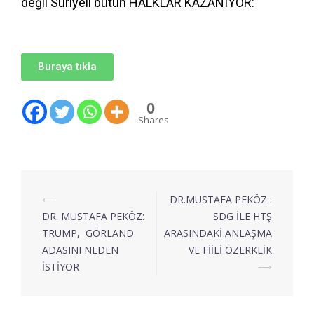
değil Suriyeli bütün HALKLAR KAZANIYOR:
Buraya tıkla
0
Shares
⟵
DR.MUSTAFA PEKÖZ :
DR. MUSTAFA PEKÖZ:
SDG İLE HTŞ
TRUMP, GÖRLAND
ARASINDAKİ ANLAŞMA
ADASINI NEDEN
VE FİİLİ ÖZERKLİK
İSTİYOR
⟶