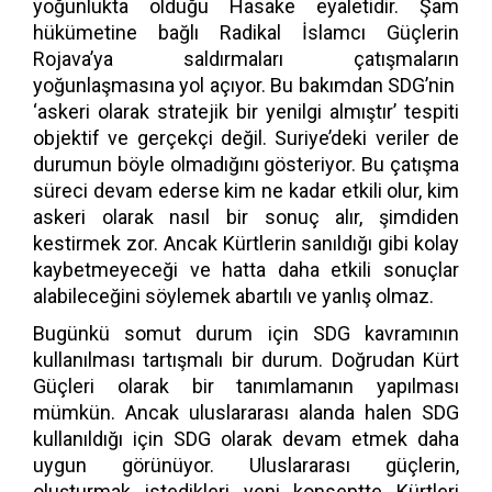
yoğunlukta olduğu Hasake eyaletidir. Şam
hükümetine bağlı Radikal İslamcı Güçlerin
Rojava’ya saldırmaları çatışmaların
yoğunlaşmasına yol açıyor. Bu bakımdan SDG’nin
‘askeri olarak stratejik bir yenilgi almıştır’ tespiti
objektif ve gerçekçi değil. Suriye’deki veriler de
durumun böyle olmadığını gösteriyor. Bu çatışma
süreci devam ederse kim ne kadar etkili olur, kim
askeri olarak nasıl bir sonuç alır, şimdiden
kestirmek zor. Ancak Kürtlerin sanıldığı gibi kolay
kaybetmeyeceği ve hatta daha etkili sonuçlar
alabileceğini söylemek abartılı ve yanlış olmaz.
Bugünkü somut durum için SDG kavramının
kullanılması tartışmalı bir durum. Doğrudan Kürt
Güçleri olarak bir tanımlamanın yapılması
mümkün. Ancak uluslararası alanda halen SDG
kullanıldığı için SDG olarak devam etmek daha
uygun görünüyor. Uluslararası güçlerin,
oluşturmak istedikleri yeni konseptte Kürtleri