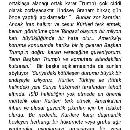
ortaklaşa alacağı ortak karar Trump’ı çok ciddi
olarak zorlayacaktır. Lindsey Graham birkaç gün
önce yaptığı açıklamada
: “… Bunlar zor kararlar.
Ancak İran halkını ve cesur Kürtleri terk etmek,
benim görüşüme göre ‘Bingazi olayının bir milyon
katı’ büyüklüğünde bir hata olur… Amerika’yı
koruma konusunda harika bir iş çıkaran Başkan
Trump’ın doğru kararı vereceğine güveniyorum.
Tanrı Başkan Trump’ı ve komutası altındakileri
kutsasın.”
Bir başka açıklamasında da şunları
söylüyor:
“Suriye’deki kötüleşen durumu büyük bir
endişeyle izliyoruz. Kürtler, Türkiye ile ittifak
halindeki yeni Suriye hükümeti tarafından tehdit
altında. IŞİD halifeliğini yok etmede en önemli
müttefik olan Kürtleri terk etmek, Amerika’nın
itibarı ve ulusal güvenlik çıkarları için bir felaket
olurdu. Bu nedenle, Kürtlere karşı düşmanlık
besleyen herhangi bir hükümete veya gruba ağır
yaptırımlar uygulamayı amaçlayan bir yasa