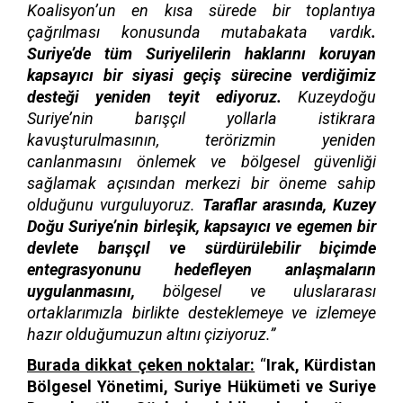
Koalisyon’un en kısa sürede bir toplantıya
çağrılması konusunda mutabakata vardık
.
Suriye’de tüm Suriyelilerin haklarını koruyan
kapsayıcı bir siyasi geçiş sürecine verdiğimiz
desteği yeniden teyit ediyoruz.
Kuzeydoğu
Suriye’nin barışçıl yollarla istikrara
kavuşturulmasının, terörizmin yeniden
canlanmasını önlemek ve bölgesel güvenliği
sağlamak açısından merkezi bir öneme sahip
olduğunu vurguluyoruz.
Taraflar arasında, Kuzey
Doğu Suriye’nin birleşik, kapsayıcı ve egemen bir
devlete barışçıl ve sürdürülebilir biçimde
entegrasyonunu hedefleyen anlaşmaların
uygulanmasını,
bölgesel ve uluslararası
ortaklarımızla birlikte desteklemeye ve izlemeye
hazır olduğumuzun altını çiziyoruz.”
Burada dikkat çeken noktalar:
“
Irak, Kürdistan
Bölgesel Yönetimi, Suriye Hükümeti ve Suriye