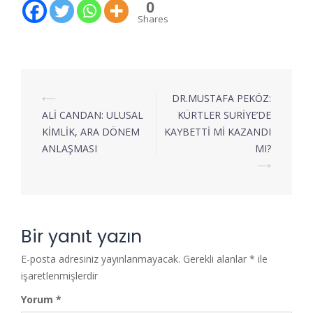
0
Shares
⟵
DR.MUSTAFA PEKÖZ:
ALİ CANDAN: ULUSAL
KÜRTLER SURİYE’DE
KİMLİK, ARA DÖNEM
KAYBETTİ Mİ KAZANDI
ANLAŞMASI
MI?
⟶
Bir yanıt yazın
E-posta adresiniz yayınlanmayacak.
Gerekli alanlar
*
ile
işaretlenmişlerdir
Yorum
*