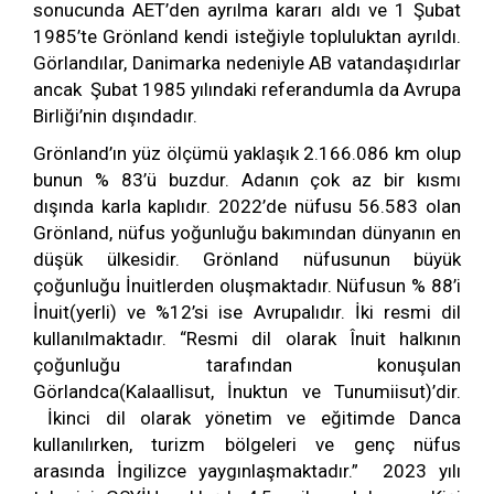
sonucunda AET’den ayrılma kararı aldı ve 1 Şubat
1985’te Grönland kendi isteğiyle topluluktan ayrıldı.
Görlandılar, Danimarka nedeniyle AB vatandaşıdırlar
ancak Şubat 1985 yılındaki referandumla da Avrupa
Birliği’nin dışındadır.
Grönland’ın yüz ölçümü yaklaşık 2.166.086 km olup
bunun % 83’ü buzdur. Adanın çok az bir kısmı
dışında karla kaplıdır. 2022’de nüfusu 56.583 olan
Grönland, nüfus yoğunluğu bakımından dünyanın en
düşük ülkesidir. Grönland nüfusunun büyük
çoğunluğu İnuitlerden oluşmaktadır. Nüfusun % 88’i
İnuit(yerli) ve %12’si ise Avrupalıdır. İki resmi dil
kullanılmaktadır. “Resmi dil olarak Înuit halkının
çoğunluğu tarafından konuşulan
Görlandca(Kalaallisut, İnuktun ve Tunumiisut)’dir.
İkinci dil olarak yönetim ve eğitimde Danca
kullanılırken, turizm bölgeleri ve genç nüfus
arasında İngilizce yaygınlaşmaktadır.” 2023 yılı