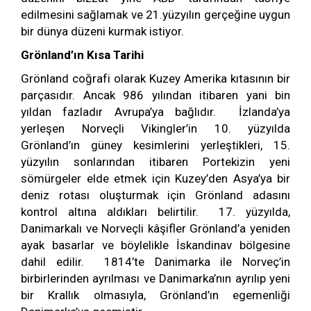
edilmesini sağlamak ve 21.yüzyılın gerçeğine uygun
bir dünya düzeni kurmak istiyor.
Grönland’ın Kısa Tarihi
Grönland coğrafi olarak Kuzey Amerika kıtasının bir
parçasıdır. Ancak 986 yılından itibaren yani bin
yıldan fazladır Avrupa’ya bağlıdır. İzlanda’ya
yerleşen Norveçli Vikingler’in 10. yüzyılda
Grönland’ın güney kesimlerini yerleştikleri, 15.
yüzyılın sonlarından itibaren Portekizin yeni
sömürgeler elde etmek için Kuzey’den Asya’ya bir
deniz rotası oluşturmak için Grönland adasını
kontrol altına aldıkları belirtilir. 17. yüzyılda,
Danimarkalı ve Norveçli kâşifler Grönland’a yeniden
ayak basarlar ve böylelikle İskandinav bölgesine
dahil edilir. 1814’te Danimarka ile Norveç’in
birbirlerinden ayrılması ve Danimarka’nın ayrılıp yeni
bir Krallık olmasıyla, Grönland’ın egemenliği