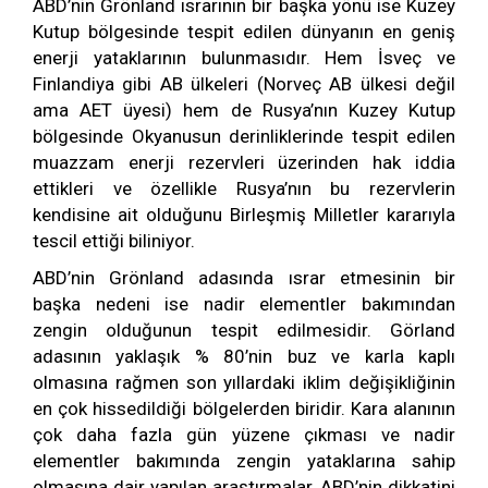
ABD’nin Grönland ısrarının bir başka yönü ise Kuzey
Kutup bölgesinde tespit edilen dünyanın en geniş
enerji yataklarının bulunmasıdır. Hem İsveç ve
Finlandiya gibi AB ülkeleri (Norveç AB ülkesi değil
ama AET üyesi) hem de Rusya’nın Kuzey Kutup
bölgesinde Okyanusun derinliklerinde tespit edilen
muazzam enerji rezervleri üzerinden hak iddia
ettikleri ve özellikle Rusya’nın bu rezervlerin
kendisine ait olduğunu Birleşmiş Milletler kararıyla
tescil ettiği biliniyor.
ABD’nin Grönland adasında ısrar etmesinin bir
başka nedeni ise nadir elementler bakımından
zengin olduğunun tespit edilmesidir. Görland
adasının yaklaşık % 80’nin buz ve karla kaplı
olmasına rağmen son yıllardaki iklim değişikliğinin
en çok hissedildiği bölgelerden biridir. Kara alanının
çok daha fazla gün yüzene çıkması ve nadir
elementler bakımında zengin yataklarına sahip
olmasına dair yapılan araştırmalar, ABD’nin dikkatini