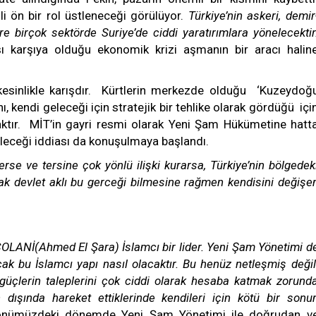
li ön bir rol üstleneceği görülüyor.
Türkiye’nin askeri, demir
e birçok sektörde Suriye’de ciddi yaratırımlara yönelecektir
arşı karşıya olduğu ekonomik krizi aşmanın bir aracı halin
 kesinlikle karışdır. Kürtlerin merkezde olduğu ‘Kuzeydoğ
ı, kendi geleceği için stratejik bir tehlike olarak gördüğü içi
ktır. MİT’in gayri resmi olarak Yeni Şam Hükümetine hatt
eceği iddiası da konuşulmaya başlandı.
rse ve tersine çok yönlü ilişki kurarsa, Türkiye’nin bölgedek
ncak devlet aklı bu gerceği bilmesine rağmen kendisini değişe
OLANİ(Ahmed El Şara) İslamcı bir lider. Yeni Şam Yönetimi d
cak bu İslamcı yapı nasıl olacaktır. Bu henüz netleşmiş değil
güçlerin taleplerini çok ciddi olarak hesaba katmak zorund
nın dışında hareket ettiklerinde kendileri için kötü bir sonu
nümüzdeki dönemde Yeni Şam Yönetimi ile doğrudan v