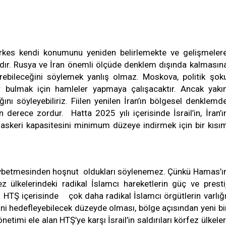
herkes kendi konumunu yeniden belirlemekte ve gelişmeler
adır. Rusya ve İran önemli ölçüde denklem dışında kalmasın
irebileceğini söylemek yanlış olmaz. Moskova, politik şok
er bulmak için hamleler yapmaya çalışacaktır. Ancak yakı
ı söyleyebiliriz. Fiilen yenilen İran’ın bölgesel denklemd
derece zordur. Hatta 2025 yılı içerisinde İsrail’in, İran’ı
ve askeri kapasitesini minimum düzeye indirmek için bir kısı
 kaybetmesinden hoşnut oldukları söylenemez. Çünkü Hamas’ı
z ülkelerindeki radikal İslamcı hareketlerin güç ve presti
n HTŞ içerisinde çok daha radikal İslamcı örgütlerin varlığı
rini hedefleyebilecek düzeyde olması, bölge açısından yeni bi
imi ele alan HTŞ’ye karşı İsrail’in saldırıları körfez ülkeler