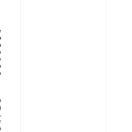
e
a
u
n
e
n
m
n
j
,
r
i