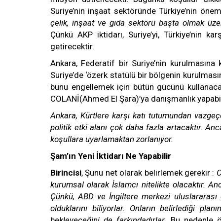
Suriye’nin inşaat sektöründe Türkiye’nin önem
çelik, inşaat ve gıda sektörü başta olmak üzer
Çünkü AKP iktidarı, Suriye’yi, Türkiye’nin k
getirecektir.
Ankara, Federatif bir Suriye’nin kurulmasına
Suriye’de ‘özerk statülü bir bölgenin kurulmasın
bunu engellemek için bütün gücünü kullanaca
COLANİ(Ahmed El Şara)’ya danışmanlık yapabil
Ankara, Kürtlere karşı katı tutumundan vazgeçe
politik etki alanı çok daha fazla artacaktır. A
koşullara uyarlamaktan zorlanıyor.
Şam’ın Yeni İktidarı Ne Yapabilir
Birincisi
, Şunu net olarak belirlemek gerekir :
C
kurumsal olarak İslamcı nitelikte olacaktır. An
Çünkü, ABD ve İngiltere merkezi uluslararası 
olduklarını biliyorlar. Onların belirlediği pla
bekleyeceğini de farkındadırlar.
Bu nedenle ö