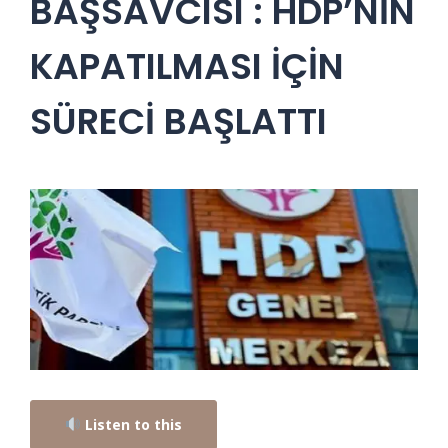
BAŞSAVCISI : HDP’NİN
KAPATILMASI İÇİN
SÜRECİ BAŞLATTI
Listen to this