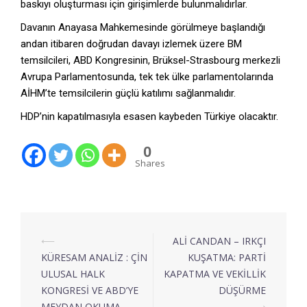
baskıyı oluşturması için girişimlerde bulunmalıdırlar.
Davanın Anayasa Mahkemesinde görülmeye başlandığı
andan itibaren doğrudan davayı izlemek üzere BM
temsilcileri, ABD Kongresinin, Brüksel-Strasbourg merkezli
Avrupa Parlamentosunda, tek tek ülke parlamentolarında
AİHM’te temsilcilerin güçlü katılımı sağlanmalıdır.
HDP’nin kapatılmasıyla esasen kaybeden Türkiye olacaktır.
0
Shares
⟵
ALİ CANDAN – IRKÇI
KÜRESAM ANALİZ : ÇİN
KUŞATMA: PARTİ
ULUSAL HALK
KAPATMA VE VEKİLLİK
KONGRESİ VE ABD’YE
DÜŞÜRME
MEYDAN OKUMA
⟶