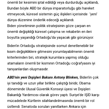
önemli bir kesimini iptal edildiği veya durdurduğu açıklandı,
Bundan böyle ABD bir dünya imparatorluğu gibi hareket
etmeyecek, küresel sistemin güç ilişkileri içerisinde ‘yeni’
dünya düzenine önderlik edeceği açıklandı.
Biden yönetiminin politik stratejisinin göze çarpan en
önemli değişikliği küresel çatışma ve rekabetin en ileri
boyutta yaşandığı Ortadoğu’da yaşacak gibi görünüyor.
Biden’in Ortadoğu stratejisinde somut denetlenebilir bir
kısım değişikliklere gitmesini yorumlayabilmenin önemli
kriterlerinden biri, stratejik kurumlara yapmış olduğu
atamaların önemli bir kısmının Ortadoğu coğrafyasını iyi
tanıyanlardan oluşmasıdır.
ABD’nin yeni Dışişleri Bakanı Antony Blinken,
Biden’in çok
iyi tanıdığı ve uzun yıllar birlikte çalıştığı biridir, Obama
döneminde Ulusal Güvenlik Konseyi üyesi ve Dışişleri
Bakanlığı Yardımcısı olarak görev yaptı. Suriye’de IŞİD karşı
mücadelede Kürtlerin silahlandırılmasında önemli bir rol
üstlendi. Senatoda soruları yanıtlarken Ankara için