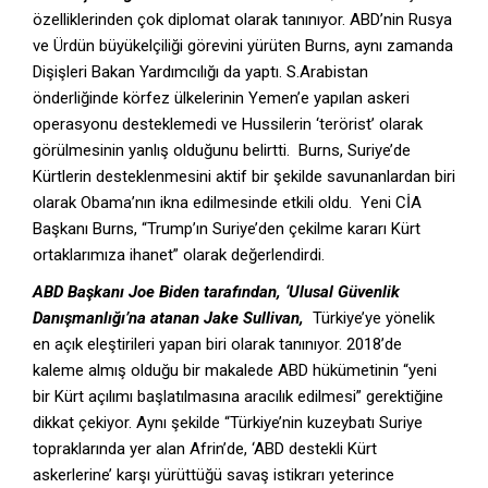
özelliklerinden çok diplomat olarak tanınıyor. ABD’nin Rusya
ve Ürdün büyükelçiliği görevini yürüten Burns, aynı zamanda
Dişişleri Bakan Yardımcılığı da yaptı. S.Arabistan
önderliğinde körfez ülkelerinin Yemen’e yapılan askeri
operasyonu desteklemedi ve Hussilerin ‘terörist’ olarak
görülmesinin yanlış olduğunu belirtti. Burns, Suriye’de
Kürtlerin desteklenmesini aktif bir şekilde savunanlardan biri
olarak Obama’nın ikna edilmesinde etkili oldu. Yeni CİA
Başkanı Burns, “Trump’ın Suriye’den çekilme kararı Kürt
ortaklarımıza ihanet” olarak değerlendirdi.
ABD Başkanı Joe Biden tarafından, ‘Ulusal Güvenlik
Danışmanlığı’na atanan Jake Sullivan,
Türkiye’ye yönelik
en açık eleştirileri yapan biri olarak tanınıyor. 2018’de
kaleme almış olduğu bir makalede ABD hükümetinin “yeni
bir Kürt açılımı başlatılmasına aracılık edilmesi” gerektiğine
dikkat çekiyor. Aynı şekilde “Türkiye’nin kuzeybatı Suriye
topraklarında yer alan Afrin’de, ‘ABD destekli Kürt
askerlerine’ karşı yürüttüğü savaş istikrarı yeterince