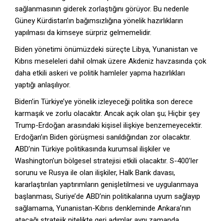
sağlanmasının giderek zorlaştığını görüyor. Bu nedenle
Güney Kürdistan’ın bağımsızlığına yönelik hazırlıkların
yapılması da kimseye sürpriz gelmemelidir.
Biden yönetimi önümüzdeki süreçte Libya, Yunanistan ve
Kıbrıs meseleleri dahil olmak üzere Akdeniz havzasında çok
daha etkili askeri ve politik hamleler yapma hazırlıkları
yaptığı anlaşılıyor.
Biden’in Türkiye’ye yönelik izleyeceği politika son derece
karmaşık ve zorlu olacaktır. Ancak açık olan şu; Hiçbir şey
Trump-Erdoğan arasındaki kişisel ilişkiye benzemeyecektir.
Erdoğan’ın Biden görüşmesi sanıldığından zor olacaktır.
ABD’nin Türkiye politikasında kurumsal ilişkiler ve
Washington’un bölgesel stratejisi etkili olacaktır. S-400’ler
sorunu ve Rusya ile olan ilişkiler, Halk Bank davası,
kararlaştırılan yaptırımların genişletilmesi ve uygulanmaya
başlanması, Suriye’de ABD’nin politikalarına uyum sağlayıp
sağlamama, Yunanistan-Kıbrıs denkleminde Ankara’nın
atacağı stratejik nitelikte geri adımlar aynı zamanda