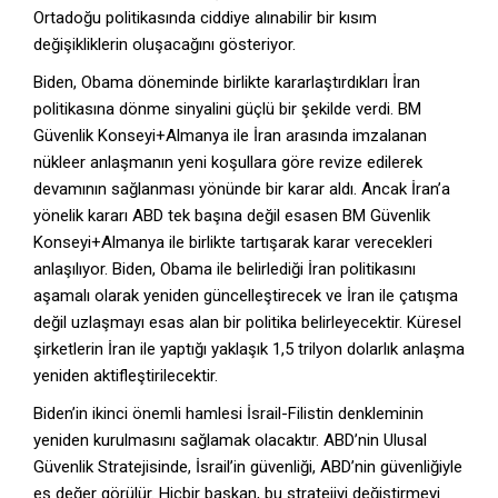
Ortadoğu politikasında ciddiye alınabilir bir kısım
değişikliklerin oluşacağını gösteriyor.
Biden, Obama döneminde birlikte kararlaştırdıkları İran
politikasına dönme sinyalini güçlü bir şekilde verdi. BM
Güvenlik Konseyi+Almanya ile İran arasında imzalanan
nükleer anlaşmanın yeni koşullara göre revize edilerek
devamının sağlanması yönünde bir karar aldı. Ancak İran’a
yönelik kararı ABD tek başına değil esasen BM Güvenlik
Konseyi+Almanya ile birlikte tartışarak karar verecekleri
anlaşılıyor. Biden, Obama ile belirlediği İran politikasını
aşamalı olarak yeniden güncelleştirecek ve İran ile çatışma
değil uzlaşmayı esas alan bir politika belirleyecektir. Küresel
şirketlerin İran ile yaptığı yaklaşık 1,5 trilyon dolarlık anlaşma
yeniden aktifleştirilecektir.
Biden’in ikinci önemli hamlesi İsrail-Filistin denkleminin
yeniden kurulmasını sağlamak olacaktır. ABD’nin Ulusal
Güvenlik Stratejisinde, İsrail’in güvenliği, ABD’nin güvenliğiyle
eş değer görülür. Hiçbir başkan, bu stratejiyi değiştirmeyi