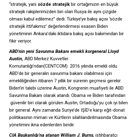
“stratejik, yani
sözde stratejik
bir ortağımızın en büyük
stratejik rakiplerimizden biri olan Rusya ile aynı çizgide
olması kabul edilemez” dedi. Türkiye’ye bakış açısı ‘sözde
stratejik ittifakımız’ değerlendirmesi esasen Biden
yönetiminin Ankara’daki iktidara bakış açısı bakımından bir
fikir veriyor.
ABD’nin yeni Savunma Bakanı emekli korgeneral
Lloyd
Austin,
ABD Merkez Kuvvetler
Komutanlığı’ndan(CENTCOM) 2016 yılında emekli oldu.
ABD’de bir generalin savunma bakanı olabilmesi için
emekliliğinden itibaren 7 yıllık bir sürenin geçmesi gerekir.
Biden’in talebi üzerine Austin, Kongrenin muafiyeti ile ABD
Savunma Bakanı olarak atandı. Obama ve Biden tarafından
güvenilir biri olarak görülen Austin, Ortadoğu’yu çok iyi bilen
bir general. Aynı zamanda Suriye’de IŞİD’e karşı eğit-donat
politikasının mimarı ve Kürtlerin silahlandırılmasında Obama
yönetimini ikna edenlerden biridir.
CIA Başkanlığı’na atanan
William J. Burns
,
istihbaratçı