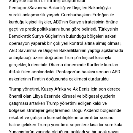
Suriye’de somut bir strateji oluşturmadı.
Pentagon/Savunma Bakanlığı ve Dışişleri Bakanlığıyla
sürekli anlaşmazlık yaşadı. Cumhurbaşkanı Erdoğan ile
kurduğu kişisel ilişkiler, ABD’nin Suriye stratejisinin önüne
geçti ve pratik politikalarını buna göre belirledi. Türkiye’nin
Demokratik Suriye Güçleri’nin bulunduğu bölgeleri askeri
operasyon yaparak bir çok yeri kontrol altına almış olması,
ABD Savunma ve Dışişleri Bakanlıklarının yaptığı açıklamada
anlaşılacağı üzere doğrudan Trump’ın kişisel kararıyla
gerçekleşti denebilir. Obama döneminde Kürtlerle kurulan
ittifak fiilen sonlandırıldı. Pentagon’un baskısı sonucu ABD
askerlerinin Fırat’ın doğusunda çekilmesi durduruldu.
Trump yönetimi, Kuzey Afrika ve Ak Deniz için son derece
önemli olan Libya üzerinde küresel ve bölgesel güçlerin
çatışması artarken Trump yönetimi edilgen kaldı ve
bölgesel stratejiler geliştiremedi. Doğu Akdeniz bölgesinde
rekabet ve çatışma küresel ilişiklerin önemli bir sorunu
haline gelirken Trump yönetimi, seçimlere kısa bir süre kala
Yunanistan’ın yanında olduğunu açıkladı ve bir uçak savaş