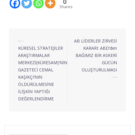
0
Shares
⟵
AB LİDERLER ZİRVESİ
KÜRESEL STRATEJİLER
KARARI: ABD’den
ARAŞTIRMALAR
BAĞIMIZ BİR ASKERİ
MERKEZİ(KÜRESAM)’NİN
GÜCÜN
GAZETECİ CEMAL
OLUŞTURULMASI
KAŞIKÇI’NIN
⟶
ÖLDÜRÜLMESİNE
İLİŞKİN YAPTIĞI
DEĞERLENDİRME