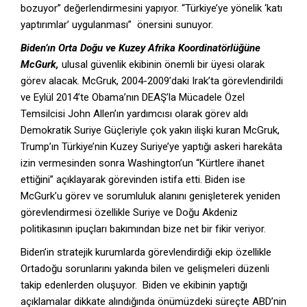
bozuyor” değerlendirmesini yapıyor. “Türkiye’ye yönelik ‘katı
yaptırımlar’ uygulanması” önersini sunuyor.
Biden’ın Orta Doğu ve Kuzey Afrika Koordinatörlüğüne
McGurk,
ulusal güvenlik ekibinin önemli bir üyesi olarak
görev alacak. McGruk, 2004-2009’daki Irak’ta görevlendirildi
ve Eylül 2014’te Obama’nın DEAŞ’la Mücadele Özel
Temsilcisi John Allen’ın yardımcısı olarak görev aldı
Demokratik Suriye Güçleriyle çok yakın ilişki kuran McGruk,
Trump’ın Türkiye’nin Kuzey Suriye’ye yaptığı askeri harekâta
izin vermesinden sonra Washington’un “Kürtlere ihanet
ettiğini” açıklayarak görevinden istifa etti. Biden ise
McGurk’u görev ve sorumluluk alanını genişleterek yeniden
görevlendirmesi özellikle Suriye ve Doğu Akdeniz
politikasının ipuçları bakımından bize net bir fikir veriyor.
Biden’in stratejik kurumlarda görevlendirdiği ekip özellikle
Ortadoğu sorunlarını yakında bilen ve gelişmeleri düzenli
takip edenlerden oluşuyor. Biden ve ekibinin yaptığı
açıklamalar dikkate alındığında önümüzdeki süreçte ABD’nin