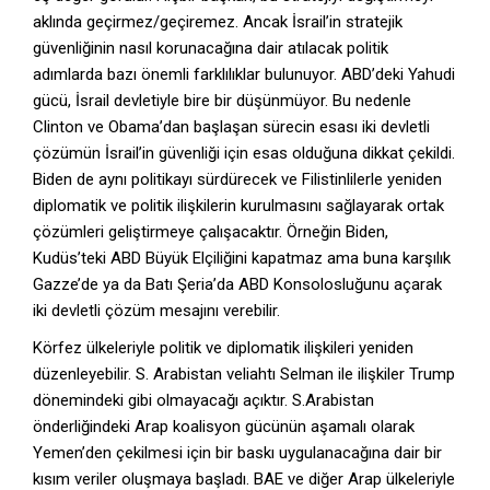
aklında geçirmez/geçiremez. Ancak İsrail’in stratejik
güvenliğinin nasıl korunacağına dair atılacak politik
adımlarda bazı önemli farklılıklar bulunuyor. ABD’deki Yahudi
gücü, İsrail devletiyle bire bir düşünmüyor. Bu nedenle
Clinton ve Obama’dan başlaşan sürecin esası iki devletli
çözümün İsrail’in güvenliği için esas olduğuna dikkat çekildi.
Biden de aynı politikayı sürdürecek ve Filistinlilerle yeniden
diplomatik ve politik ilişkilerin kurulmasını sağlayarak ortak
çözümleri geliştirmeye çalışacaktır. Örneğin Biden,
Kudüs’teki ABD Büyük Elçiliğini kapatmaz ama buna karşılık
Gazze’de ya da Batı Şeria’da ABD Konsolosluğunu açarak
iki devletli çözüm mesajını verebilir.
Körfez ülkeleriyle politik ve diplomatik ilişkileri yeniden
düzenleyebilir. S. Arabistan veliahtı Selman ile ilişkiler Trump
dönemindeki gibi olmayacağı açıktır. S.Arabistan
önderliğindeki Arap koalisyon gücünün aşamalı olarak
Yemen’den çekilmesi için bir baskı uygulanacağına dair bir
kısım veriler oluşmaya başladı. BAE ve diğer Arap ülkeleriyle