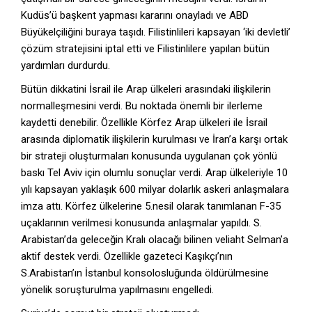
Kudüs’ü başkent yapması kararını onayladı ve ABD
Büyükelçiliğini buraya taşıdı. Filistinlileri kapsayan ‘iki devletli’
çözüm stratejisini iptal etti ve Filistinlilere yapılan bütün
yardımları durdurdu.
Bütün dikkatini İsrail ile Arap ülkeleri arasındaki ilişkilerin
normalleşmesini verdi. Bu noktada önemli bir ilerleme
kaydetti denebilir. Özellikle Körfez Arap ülkeleri ile İsrail
arasında diplomatik ilişkilerin kurulması ve İran’a karşı ortak
bir strateji oluşturmaları konusunda uygulanan çok yönlü
baskı Tel Aviv için olumlu sonuçlar verdi. Arap ülkeleriyle 10
yılı kapsayan yaklaşık 600 milyar dolarlık askeri anlaşmalara
imza attı. Körfez ülkelerine 5.nesil olarak tanımlanan F-35
uçaklarının verilmesi konusunda anlaşmalar yapıldı. S.
Arabistan’da geleceğin Kralı olacağı bilinen veliaht Selman’a
aktif destek verdi. Özellikle gazeteci Kaşıkçı’nın
S.Arabistan’ın İstanbul konsolosluğunda öldürülmesine
yönelik soruşturulma yapılmasını engelledi.