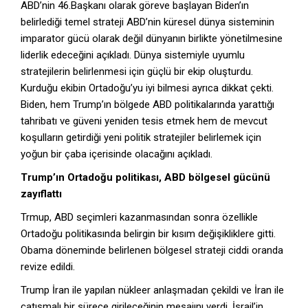
ABD’nin 46.Başkanı olarak göreve başlayan Biden’ın
belirlediği temel strateji ABD’nin küresel dünya sisteminin
imparator gücü olarak değil dünyanın birlikte yönetilmesine
liderlik edeceğini açıkladı. Dünya sistemiyle uyumlu
stratejilerin belirlenmesi için güçlü bir ekip oluşturdu.
Kurduğu ekibin Ortadoğu’yu iyi bilmesi ayrıca dikkat çekti.
Biden, hem Trump’ın bölgede ABD politikalarında yarattığı
tahribatı ve güveni yeniden tesis etmek hem de mevcut
koşulların getirdiği yeni politik stratejiler belirlemek için
yoğun bir çaba içerisinde olacağını açıkladı.
Trump’ın Ortadoğu politikası, ABD bölgesel gücünü
zayıflattı
Trmup, ABD seçimleri kazanmasından sonra özellikle
Ortadoğu politikasında belirgin bir kısım değişikliklere gitti.
Obama döneminde belirlenen bölgesel strateji ciddi oranda
revize edildi.
Trump İran ile yapılan nükleer anlaşmadan çekildi ve İran ile
çatışmalı bir sürece girileceğinin mesajını verdi. İsrail’in