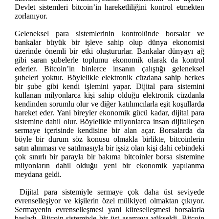
Devlet sistemleri bitcoin’in hareketliliğini kontrol etmekten
zorlanıyor.
Geleneksel para sistemlerinin kontrolünde borsalar ve
bankalar büyük bir işleve sahip olup dünya ekonomisi
üzerinde önemli bir etki oluştururlar. Bankalar dünyayı ağ
gibi saran şubelerle toplumu ekonomik olarak da kontrol
ederler. Bitcoin’in binlerce insanın çalıştığı geleneksel
şubeleri yoktur. Böylelikle elektronik cüzdana sahip herkes
bir şube gibi kendi işlemini yapar. Dijital para sistemini
kullanan milyonlarca kişi sahip olduğu elektronik cüzdanla
kendinden sorumlu olur ve diğer katılımcılarla eşit koşullarda
hareket eder. Yani bireyler ekonomik gücü kadar, dijital para
sistemine dahil olur. Böylelikle milyonlarca insan dijitalleşen
sermaye içerisinde kendisine bir alan açar. Borsalarda da
böyle bir durum söz konusu olmakla birlikte, bitcoinlerin
satın alınması ve satılmasıyla bir işsiz olan kişi dahi cebindeki
çok sınırlı bir parayla bir bakıma bitcoinler borsa sistemine
milyonların dahil olduğu yeni bir ekonomik yapılanma
meydana geldi.
Dijital para sistemiyle sermaye çok daha üst seviyede
evrenselleşiyor ve kişilerin özel mülkiyeti olmaktan çıkıyor.
Sermayenin evrenselleşmesi yani küreselleşmesi borsalarla
başladı, Bitcoin sistemiyle bir üst aşamaya yükseldi. Bitcoin