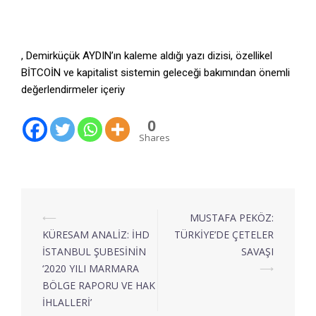
[1]
https://demirden-kapilar.blogspot.com/2017/12/bitcoinin-
ekonomi-politigi-1.html
, Demirküçük AYDIN’ın kaleme aldığı yazı dizisi, özellikel
BİTCOİN ve kapitalist sistemin geleceği bakımından önemli
değerlendirmeler içeriy
0
Shares
⟵
MUSTAFA PEKÖZ:
KÜRESAM ANALİZ: İHD
TÜRKİYE’DE ÇETELER
İSTANBUL ŞUBESİNİN
SAVAŞI
‘2020 YILI MARMARA
⟶
BÖLGE RAPORU VE HAK
İHLALLERİ’