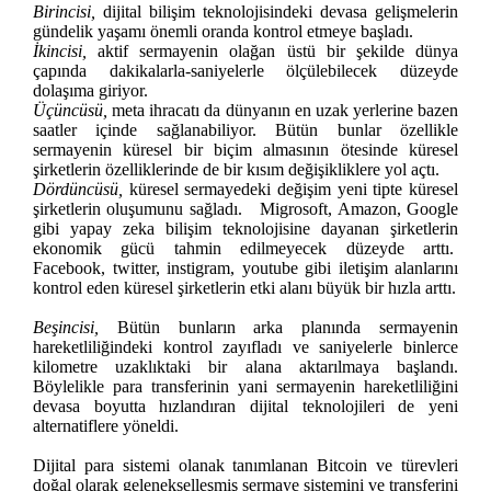
Birincisi,
dijital bilişim teknolojisindeki devasa gelişmelerin
gündelik yaşamı önemli oranda kontrol etmeye başladı.
İkincisi,
aktif sermayenin olağan üstü bir şekilde dünya
çapında dakikalarla-saniyelerle ölçülebilecek düzeyde
dolaşıma giriyor.
Üçüncüsü,
meta ihracatı da dünyanın en uzak yerlerine bazen
saatler içinde sağlanabiliyor. Bütün bunlar özellikle
sermayenin küresel bir biçim almasının ötesinde küresel
şirketlerin özelliklerinde de bir kısım değişikliklere yol açtı.
Dördüncüsü,
küresel sermayedeki değişim yeni tipte küresel
şirketlerin oluşumunu sağladı. Migrosoft, Amazon, Google
gibi yapay zeka bilişim teknolojisine dayanan şirketlerin
ekonomik gücü tahmin edilmeyecek düzeyde arttı.
Facebook, twitter, instigram, youtube gibi iletişim alanlarını
kontrol eden küresel şirketlerin etki alanı büyük bir hızla arttı.
Beşincisi,
Bütün bunların arka planında sermayenin
hareketliliğindeki kontrol zayıfladı ve saniyelerle binlerce
kilometre uzaklıktaki bir alana aktarılmaya başlandı.
Böylelikle para transferinin yani sermayenin hareketliliğini
devasa boyutta hızlandıran dijital teknolojileri de yeni
alternatiflere yöneldi.
Dijital para sistemi olanak tanımlanan Bitcoin ve türevleri
doğal olarak gelenekselleşmiş sermaye sistemini ve transferini