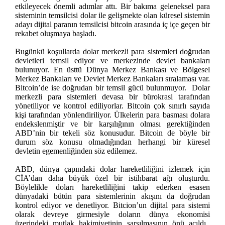
etkileyecek önemli adımlar attı. Bir bakıma geleneksel para
sisteminin temsilcisi dolar ile gelişmekte olan küresel sistemin
adayı dijital paranın temsilcisi bitcoin arasında iç içe geçen bir
rekabet oluşmaya başladı.
Bugünkü koşullarda dolar merkezli para sistemleri doğrudan
devletleri temsil ediyor ve merkezinde devlet bankaları
bulunuyor. En üsttü Dünya Merkez Bankası ve Bölgesel
Merkez Bankaları ve Devlet Merkez Bankaları sıralaması var.
Bitcoin’de ise doğrudan bir temsil gücü bulunmuyor. Dolar
merkezli para sistemleri devasa bir bürokrasi tarafından
yönetiliyor ve kontrol ediliyorlar. Bitcoin çok sınırlı sayıda
kişi tarafından yönlendiriliyor. Ülkelerin para basması dolara
endekslenmiştir ve bir karşılığının olması gerektiğinden
ABD’nin bir tekeli söz konusudur. Bitcoin de böyle bir
durum söz konusu olmadığından herhangi bir küresel
devletin egemenliğinden söz edilemez.
ABD, dünya çapındaki dolar hareketliliğini izlemek için
CİA’dan daha büyük özel bir istihbarat ağı oluşturdu.
Böylelikle doları hareketliliğini takip ederken esasen
dünyadaki bütün para sistemlerinin akışını da doğrudan
kontrol ediyor ve denetliyor. Bitcion’un dijital para sistemi
olarak devreye girmesiyle doların dünya ekonomisi
üzerindeki mutlak hakimiyetinin sarsılmasının önü açıldı.