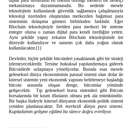
dijital para üretiminin en önemli özelliği merkezi bir denetçi
mekanizmaya dayanmamasıdır. Bu nedenle mesele
teknolojinin kullanılarak güvenlik sağlamaya çalışılmasıyla
teknoloji üzerinden oluşturulan merkezden bağımsız para
sisteminin dolaşıma girmesi birbirinden farklıdır. Eğer
Blochain teknolojisiyle üretilen para merkezi bir sisteme
entegre olursa o zaman dijital para kendi özelliğini yetirir.
Aynı şekilde yapay zekanın Blochain teknolojisinde üst
düzeyde kullanılıyor ve sanırım çok daha yoğun olarak
kullanılacaktır.
[1]
Devletler, hiçbir şekilde bitcoinleri yasaklamak gibi bir strateji
izlemeyeceklerdir. Tersine hukuksal yapılandırmaya giderek
Bitcoinlerle uzlaşmaya yöneliyorlar. Burada esas mesele
geleneksel dünya ekonomisinin parasal sistemi olan dolar ile
küresel sistemin yeni ekonomik yapısını belirlemeye başladığı
bitcoin arasında oluşan denge, bitcoinlar yönünde
gelişecektir. Tıp geleneksel borsa sistemleri gibi Bitcoin
borsalarında bir kısım iflasların olması pek ala mümkündür
.
Bir başka ifadeyle küresel dünyanın ekonomik-politik sistemi
yeniden planlanacaktır;
Tek merkezli dünya para sistemi.
Kapitalizmin gelişme eğilimi bu sürece doğru eviriliyor.