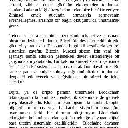
sistemi, zihinsel emek gücünün ekonomiden toplumsal
alanlara kadar geldiği düzey bakımından bize bir fikir veriyor.
Zihinsel emek gücünün artmasıyla sermayenin
evrenselleşmesi arasında bir bağın olduğunu da unutmamak
gerek.
Geleneksel para sisteminin merkezinde rekabet ve çatışmayı
oluşturan devletler bulunur. Bitcoin’de devletler ciddi bir etki
gücü oluşturamazlar. En azından bugünkü koşullarda kontrol
sistemleri zayıftır. Bitcoin, küresel sistem için yeni bir
aşamayı temsil ederken geleneksel devlet sistemleriyle bir
çatışma alanı yaratabilir. Bir bakıma küresel sistem içerisinde
‘yeni’ ile ‘eski’ sistemin çatışması olarak tanımlayabiliriz. Bu
sadece para sistemiyle kalmayacağı önümüzdeki toplumsal
dengeleri etkileyecek ve değiştirecek bir süreci de içine
alacaktır.
Dijital ya da kripto paranın üretiminde Blockchain
teknolojisinin kullanılması bankacılık sisteminde de giderek
yaygınlaşmaktadır. Blochain teknolojisinin kullanılarak dijital
bilgilerin arttırılması veya bankacılık sisteminin buna göre
uyarlanması farklı bir durumu oluşturuyor. Blockchain
tekniğinin kullanılmasından çok bu tekniğe dayanan dijital
para üretim sisteminin özellikleridir. Blochaine dayanan