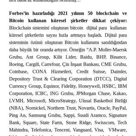
Forbes’in hazırladığı 2021 yılının 50 blockchain ve
Bitcoin kullanan küresel şirketler dikkat çekiyor:
Blockchain sistemini oluşturan bitcoin dijital para kullanan
küresel şirketlerin sayısı hızla artmaya başladı. Dijital para
sisteminin özünü oluşturan Bitcoin kullanımı sanıldığından
daha büyük bir oranda artıyor. Örneğin “A.P. Moller-Maersk
Grubu, Ant Group, Kilit Lider, Baidu, BHP, Binance,
Boeing, Cargill, Carrefour, Çin İnşaat Bankası, CME Grubu,
Coinbase, CONA Hizmetleri, Credit Suisse, Daimler,
Depository Trust & Clearing Corporation (DTCC), Digital
Currency Group, Equinor, Fidelity, Honeywell, HSBC, IBM
Corporation, ICBC, ING Grubu, JPMorgan Chase, Kakao,
LVMH, Microsoft, MicroStrategy, Ulusal Basketbol Birliği
(NBA), Nornickel, Northern Trust, Novartis, Oracle, PayPal,
Ping An, Samsung Grubu, Sappi, Suudi Aramco, Signature
Bank, Square, State Farm, Stone Ridge, Swisscom, Tech
Mahindra, Telefonica, Tencent, Vanguard, Visa, VMware,