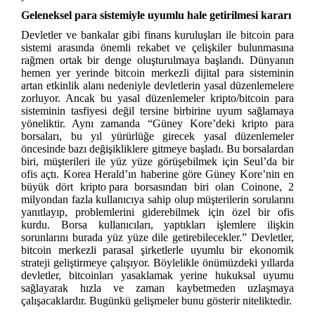
Geleneksel para sistemiyle uyumlu hale getirilmesi kararı
Devletler ve bankalar gibi finans kuruluşları ile bitcoin para
sistemi arasında önemli rekabet ve çelişkiler bulunmasına
rağmen ortak bir denge oluşturulmaya başlandı
. Dünyanın
hemen yer yerinde bitcoin merkezli dijital para sisteminin
artan etkinlik alanı nedeniyle devletlerin yasal düzenlemelere
zorluyor. Ancak bu yasal düzenlemeler kripto/bitcoin para
sisteminin tasfiyesi değil tersine birbirine uyum sağlamaya
yöneliktir. Aynı zamanda “Güney Kore’deki kripto para
borsaları, bu yıl yürürlüğe girecek yasal düzenlemeler
öncesinde bazı değişikliklere gitmeye başladı. Bu borsalardan
biri, müşterileri ile yüz yüze görüşebilmek için Seul’da bir
ofis açtı.
Korea Herald’ın haberine göre Güney Kore’nin en
büyük dört
kripto para
borsasından biri olan Coinone, 2
milyondan fazla kullanıcıya sahip olup müşterilerin
sorularını
yanıtlayıp, problemlerini giderebilmek
için özel bir ofis
kurdu. Borsa kullanıcıları, yaptıkları işlemlere ilişkin
sorunlarını burada yüz yüze dile getirebilecekler.” Devletler,
bitcoin merkezli parasal şirketlerle uyumlu bir ekonomik
strateji geliştirmeye çalışıyor. Böylelikle önümüzdeki yıllarda
devletler, bitcoinları yasaklamak yerine hukuksal uyumu
sağlayarak hızla ve zaman kaybetmeden uzlaşmaya
çalışacaklardır. Bugünkü gelişmeler bunu gösterir niteliktedir.