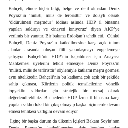
Bahçeli, elinde hiçbir bilgi, belge ve delil olmadan Deniz
Poyraz’ın ‘milisti, milis de teröristtir’ ve dolaylı olarak
‘öldürülmesi meşrudur’ iddiası aslında HDP il binasına
yapılan saldırıyı ve cinayeti kınıyoruz’ diyen AKP’ye
verilmiş bir yanıttır. Bir bakıma Erdoğan’ı tehdit etti. Çünkü
Bahçeli, Deniz Poyraz’ın katledilmesine karşı açık tutum
alanlar arasında oluşan fiili yakınlaşmayı engellemeye
çalışıyor. Bahçeli’nin HDP’nin kapatılması için Anayasa
Mahkemesi üyelerini tehdit etmesiyle Deniz Poyraz’ın
‘milisti, milis de teröristtir’ söylemiyle katliamı meşru görmesi
aynı niteliktedir. Bahçeli’nin bu katliama çok açık bir şekilde
sahip çıkması, Kürtlerin politik temsilcilerine yönelik
topyekûn saldırılar için stratejik bir mesaj olarak
değerlendirebiliriz. Bu nedenle HDP İzmir il binasına karşı
yapılan saldırı lokal bir çıkış olmayıp başka biçimlerde devam
etmesi tehlikesi varlığını devam ediyor.
İlginç bir başka durum da ülkenin İçişleri Bakanı Soylu’nun
Deniz Poyraz’ın katledilmesine dair bugüne kadar