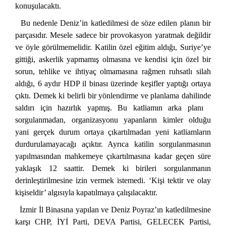
konuşulacaktı.
Bu nedenle Deniz’in katledilmesi de söze edilen planın bir
parçasıdır. Mesele sadece bir provokasyon yaratmak değildir
ve öyle görülmemelidir. Katilin özel eğitim aldığı, Suriye’ye
gittiği, askerlik yapmamış olmasına ve kendisi için özel bir
sorun, tehlike ve ihtiyaç olmamasına rağmen ruhsatlı silah
aldığı, 6 aydır HDP il binası üzerinde keşifler yaptığı ortaya
çıktı. Demek ki belirli bir yönlendirme ve planlama dahilinde
saldırı için hazırlık yapmış. Bu katliamın arka planı
sorgulanmadan, organizasyonu yapanların kimler olduğu
yani gerçek durum ortaya çıkartılmadan yeni katliamların
durdurulamayacağı açıktır. Ayrıca katilin sorgulanmasının
yapılmasından mahkemeye çıkartılmasına kadar geçen süre
yaklaşık 12 saattir. Demek ki birileri sorgulanmanın
derinleştirilmesine izin vermek istemedi. ‘Kişi tektir ve olay
kişiseldir’ algısıyla kapatılmaya çalışılacaktır.
İzmir İl Binasına yapılan ve Deniz Poyraz’ın katledilmesine
karşı CHP, İYİ Parti, DEVA Partisi, GELECEK Partisi,