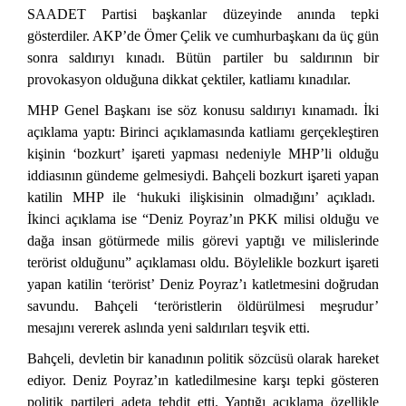
SAADET Partisi başkanlar düzeyinde anında tepki
gösterdiler. AKP’de Ömer Çelik ve cumhurbaşkanı da üç gün
sonra saldırıyı kınadı. Bütün partiler bu saldırının bir
provokasyon olduğuna dikkat çektiler, katliamı kınadılar.
MHP Genel Başkanı ise söz konusu saldırıyı kınamadı. İki
açıklama yaptı: Birinci açıklamasında katliamı gerçekleştiren
kişinin ‘bozkurt’ işareti yapması nedeniyle MHP’li olduğu
iddiasının gündeme gelmesiydi. Bahçeli bozkurt işareti yapan
katilin MHP ile ‘hukuki ilişkisinin olmadığını’ açıkladı.
İkinci açıklama ise “Deniz Poyraz’ın PKK milisi olduğu ve
dağa insan götürmede milis görevi yaptığı ve milislerinde
terörist olduğunu” açıklaması oldu. Böylelikle bozkurt işareti
yapan katilin ‘terörist’ Deniz Poyraz’ı katletmesini doğrudan
savundu. Bahçeli ‘teröristlerin öldürülmesi meşrudur’
mesajını vererek aslında yeni saldırıları teşvik etti.
Bahçeli, devletin bir kanadının politik sözcüsü olarak hareket
ediyor. Deniz Poyraz’ın katledilmesine karşı tepki gösteren
politik partileri adeta tehdit etti. Yaptığı açıklama özellikle