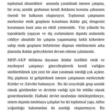
toplumsal dinamikleri arasında yaratılmak istenen çatışma,
bir avuç azınlık grubunun kendi iktidarını koruma çabasının
önemli bir halkasını oluşturuyor. Toplumsal çatışmanın
merkezine etnik grupların konulması iktidar güç dengesini
korumanın basit ama en etkili yöntemidir. Yüz yıllardır bu
topraklarda yaşayan ve dış zorlamaların dışında aralarında
ciddiye alınabilir bir çatışma yaşanmamış farklı kökenlere
sahip etnik grupların birbirlerine düşman ettirilmesinin arka
planında iktidar geleceklerini devam ettirme çabalarıdır.
MHP-AKP ittifakına dayanan iktidar özellikle etnik ve
mezhepsel çatışmayı güncelleştirerek kendi varlığını
sürdürebilmek için yeni bir alan yaratmak istediği çok açıktır.
Hiç şüphesiz ki geliştirilmek istenen çatışmanın merkezinde
Kürtler ve Aleviler bulunuyor. Bu iki sosyolojik grup azınlık
olarak görülmekte ve devletin varlığı için bir tehlike olarak
gösterilmektedir. Halbuki devlet tarafından ötekileştirilmeye,
sistem dışında tutulmaya çalışılan bu iki toplumsal yapı, nüfus
yoğunluğu bakımından da azınlığı oluşturmuyor. Bu