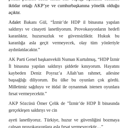
iktidar ortağı AKP’ye ve cumhurbaşkanına yönelik olduğu
açıktır.
Adalet
Bakanı Gül,
“İzmir’de HDP il binasına yapılan
saldırıyı ve cinayeti lanetliyorum. Provokasyonların hedefi
karanlıktır, huzursuzluk ve güvensizliktir. Hukuk bu
karanlığa asla geçit vermeyecek, olay tüm yönleriyle
aydınlatılacaktır.”
AK Parti Genel başkanvekili Numan Kurtulmuş, “HDP İzmir
İl binasına yapılan saldırıyı şiddetle kınıyorum. Hayatını
kaybeden Deniz Poyraz’a Allah’tan rahmet, ailesine
başsağlığı diliyorum. Bu ülke bu oyunları çok gördü.
Milletimiz sağduyu ve itidal ile oynanmak istenen oyunlara
fırsat vermeyecektir.”
AKP Sözcüsü Ömer Çelik de ”İzmir’de HDP İl binasında
gerçekleşen saldırıyı ve cin
ayeti lanetliyoruz. Türkiye, huzur ve güvenliğini bozmaya
çalışan provokasyonlara asla fırsat vermeyecektir…”