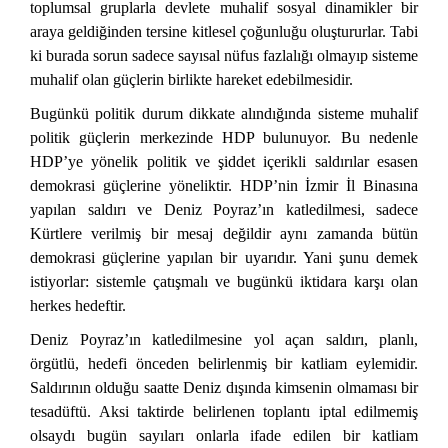
toplumsal gruplarla devlete muhalif sosyal dinamikler bir
araya geldiğinden tersine kitlesel çoğunluğu oluştururlar. Tabi
ki burada sorun sadece sayısal nüfus fazlalığı olmayıp sisteme
muhalif olan güçlerin birlikte hareket edebilmesidir.
Bugünkü politik durum dikkate alındığında sisteme muhalif
politik güçlerin merkezinde HDP bulunuyor. Bu nedenle
HDP’ye yönelik politik ve şiddet içerikli saldırılar esasen
demokrasi güçlerine yöneliktir. HDP’nin İzmir İl Binasına
yapılan saldırı ve Deniz Poyraz’ın katledilmesi, sadece
Kürtlere verilmiş bir mesaj değildir aynı zamanda bütün
demokrasi güçlerine yapılan bir uyarıdır. Yani şunu demek
istiyorlar: sistemle çatışmalı ve bugünkü iktidara karşı olan
herkes hedeftir.
Deniz Poyraz’ın katledilmesine yol açan saldırı, planlı,
örgütlü, hedefi önceden belirlenmiş bir katliam eylemidir.
Saldırının olduğu saatte Deniz dışında kimsenin olmaması bir
tesadüftü. Aksi taktirde belirlenen toplantı iptal edilmemiş
olsaydı bugün sayıları onlarla ifade edilen bir katliam