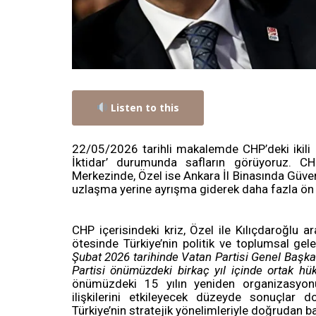
Listen to this
22/05/2026 tarihli makalemde CHP’deki ikili 
İktidar’ durumunda safların görüyoruz. C
Merkezinde, Özel ise Ankara İl Binasında Güven
uzlaşma yerine ayrışma giderek daha fazla ön p
CHP içerisindeki kriz, Özel ile Kılıçdaroğlu 
ötesinde Türkiye’nin politik ve toplumsal gel
Şubat 2026 tarihinde Vatan Partisi Genel Başka
Partisi önümüzdeki birkaç yıl içinde ortak hü
önümüzdeki 15 yılın yeniden organizasyonuyl
ilişkilerini etkileyecek düzeyde sonuçlar 
Türkiye’nin stratejik yönelimleriyle doğrudan b