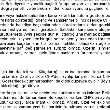
r Belediyesine yönelik başlattığı operasyon ve sonrasınd
 doğru yönetti ve bir bakıma liderlik pozisyonunu güçlendirdi
ara veya hukuki saldırılara karşı kararlı bir tutum göstermes
a karşı gösterdiği direnç ve sahiplenme bilinci özellikle CH
risinde belediye başkanlarından bürokratlara kadar gerekl
a tasfiye edilmesi gerekirdi. Saldırılar karşısında oluşa
rütülemedi. Aynı şekilde dün Kılıçdaroğlu’na mutlak bağlılı
çimlerini kaybedince bir gün sonra ‘gemiyi terk eden fareler
vresini kuşatanların her zaman tehlikeli olacakları açıktır
 aleyhine saf değiştirmeleri sürpriz olmaz. Özel’in isimler
ak durması, zamanı geldiğinde bunlardan ‘arınması’ yanlı
çlü bir destek var. Kılıçdaroğlu’nun ise tersine toplumsa
k ortamda Özel ve ekibi CHP’den ayrılıp bir parti kursa CH
ir. Gösterilecek cumhurbaşkanı da ciddi düzeyde oy alır. Böyl
tıklı olduğu görülüyor.
mentoda grup kurulur ve seçimlere katılma sorunu kalmaz. Belk
örgütlenmesi de tamamlanır. Bu koşullar varken CHP’den ayrılı
ugünkü koşullarda mantıklı olmaz. Ancak, Özel ve ekibini
alkarsa o zaman yeni bir partinin kurulması zorunlu olara