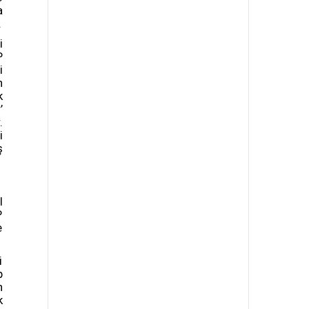
a
.
i
P
i
n
k
’
.
i
ş
l
P
e
i
p
n
k