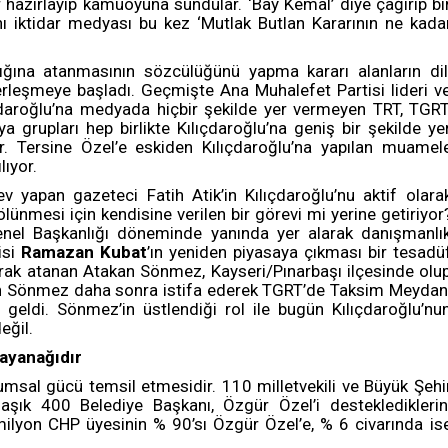
r hazırlayıp kamuoyuna sundular. ‘Bay Kemal’ diye çağırıp bi
ı iktidar medyası bu kez ‘Mutlak Butlan Kararının ne kada
ığına atanmasının sözcülüğünü yapma kararı alanların dil
erleşmeye başladı. Geçmişte Ana Muhalefet Partisi lideri v
aroğlu’na medyada hiçbir şekilde yer vermeyen TRT, TGRT
 grupları hep birlikte Kılıçdaroğlu’na geniş bir şekilde ye
. Tersine Özel’e eskiden Kılıçdaroğlu’na yapılan muamel
lıyor.
 yapan gazeteci Fatih Atik’in Kılıçdaroğlu’nu aktif olara
ünmesi için kendisine verilen bir görevi mi yerine getiriyor
nel Başkanlığı döneminde yanında yer alarak danışmanlı
isi
Ramazan Kubat
’ın yeniden piyasaya çıkması bir tesadü
rak atanan Atakan Sönmez, Kayseri/Pınarbaşı ilçesinde olu
olan Sönmez daha sonra istifa ederek TGRT’de Taksim Meydan
 geldi. Sönmez’in üstlendiği rol ile bugün Kılıçdaroğlu’nu
değil.
dayanağıdır
sal gücü temsil etmesidir. 110 milletvekili ve Büyük Şehi
aşık 400 Belediye Başkanı, Özgür Özel’i desteklediklerin
milyon CHP üyesinin % 90’sı Özgür Özel’e, % 6 civarında is