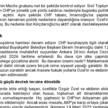
in Meclis grubunu net bir şekilde kontrol ediyor. Sivil Toplu
ın CHP’ye yönelik çok yönlü saldırısı nedeniyle bugünkü politi
açıktır. Aynı şekilde CHP tabanı, İmamoğlu’na yapıla
n tamamen politik nedenlere dayandığına inanıyor. Özel’i
. Bu nedenle dün Kılıçdaroğlu’nu aktif olarak destekleyenler
ak
kuşatma hamlesi devam ediyor. CHP kurultayıyla ilgili olara
 İstanbul Büyükşehir Belediye Başkanı Ekrem İmamoğlu dahil 1
ci maddesine muhalefet suçundan Ankara 26’ıncı Asliye Cez
l 2026 tarihine ertelendi. Bu dava için ülke çapınd
ok delege gözaltına alındı. Bu davanın önemi nedir? Mahkemed
el dahil olmak üzere birçok isme siyaset yasağı gelebilir. B
uzun sürebilir ancak mesele hukuki yollarla Özel’in ve ekibini
evam edilmesidir.
güçlü destek tersine dönebilir.
de elde ettiği başarı, özellikle Özgür Özel ve ekibinin eld
Burada belirleyici olan husus, toplumun alt dinamiklerini
 somutlaşmasıdır. Hiç şüphesiz ki CHP’nin Adıyaman gib
nı etkilemiştir. Ancak esas mesele, AKP’ye karşı ortaya çıka
 olumlu yönde değerlendirdi. İktidarın 19 Mart 2025 tarihind