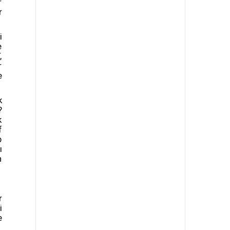
r
r
i
e
,
r
e
k
?
k
f
p
ı
n
r
i
e