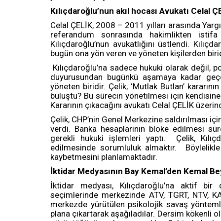
Kılıçdaroğlu’nun akıl hocası Avukatı Celal Ç
Celal ÇELİK, 2008 – 2011 yılları arasında Yargı
referandum sonrasında hakimlikten istif
Kılıçdaroğlu’nun avukatlığını üstlendi. Kılıçd
bugün ona yön veren ve yöneten kişilerden birid
Kılıçdaroğlu’na sadece hukuki olarak değil, pol
duyurusundan bugünkü aşamaya kadar geçe
yöneten biridir. Çelik, ‘Mutlak Butlan’ kararın
buluştu? Bu sürecin yönetilmesi için kendisine 
Kararının çıkacağını avukatı Celal ÇELİK üzeri
Çelik, CHP’nin Genel Merkezine saldırılması iç
verdi. Banka hesaplarının bloke edilmesi sür
gerekli hukuki işlemleri yaptı. Çelik, Kıl
edilmesinde sorumluluk almaktır. Böylelikle
kaybetmesini planlamaktadır.
İktidar Medyasının Bay Kemal’den Kemal Be
İktidar medyası, Kılıçdaroğlu’na aktif b
seçimlerinde merkezinde ATV, TGRT, NTV, K
merkezde yürütülen psikolojik savaş yöntemleri
plana çıkartarak aşağıladılar. Dersim kökenli olm