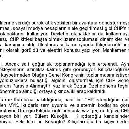
erine verdiği bürokratik yetkileri bir avantaja dönüştürmey
ulması, sosyal medya hesaplarının ele geçirilmesi gibi CHP’ni
lanaklarını kullanıyor. Devletin olanaklarını da kullanmay
lkası, CHP kitlesi başta olmak üzere toplumsal dinamikleri v
a karşısına aldı. Uluslararası kamuoyunda Kılıçdaroğlu’nu
lanı olarak görüldü ve eleştiri konusu yapılıyor. Mahkemeni
ü.
rdı. Ancak salt çoğunluk toplanamadığı için ertelendi. Ayn
ekleyenlerin azınlıkta kalmış gibi görünüyor. Kılıçdaroğlu’n
n kaybetmeden Olağan Genel Kongre’nin toplanmasını istiyor
yolsuzluklara bulaştığı algısını oluşturmak için CHP Gene
aram Parayla Alınmıştır’ yazılarak Özgür Özel dönemi teşhi
neminde alındığı ortaya çıkınca, iki araç kaldırıldı.
ütme Kurulu’na bakıldığında, nasıl bir CHP istendiğine dai
tilen MYK, iktidarla tam uyumlu ve sistemin kodlarına gör
örülüyor. Örneğin Kılıçdaroğlu’nun asla vaz geçmediği ve CH
ayan biri var: Bülent Kuşoğlu. Kılıçdaroğlu kendisinde
iyor. Peki kim bu Kuşoğlu? Kılıçdaroğlu bu kişiyi nede