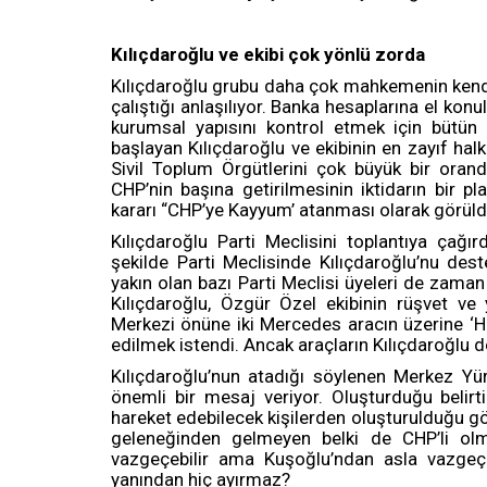
Kılıçdaroğlu ve ekibi çok yönlü zorda
Kılıçdaroğlu grubu daha çok mahkemenin kendil
çalıştığı anlaşılıyor. Banka hesaplarına el kon
kurumsal yapısını kontrol etmek için bütün o
başlayan Kılıçdaroğlu ve ekibinin en zayıf ha
Sivil Toplum Örgütlerini çok büyük bir orand
CHP’nin başına getirilmesinin iktidarın bir p
kararı “CHP’ye Kayyum’ atanması olarak görüld
Kılıçdaroğlu Parti Meclisini toplantıya çağı
şekilde Parti Meclisinde Kılıçdaroğlu’nu dest
yakın olan bazı Parti Meclisi üyeleri de zama
Kılıçdaroğlu, Özgür Özel ekibinin rüşvet ve 
Merkezi önüne iki Mercedes aracın üzerine ‘H
edilmek istendi. Ancak araçların Kılıçdaroğlu dö
Kılıçdaroğlu’nun atadığı söylenen Merkez Yür
önemli bir mesaj veriyor. Oluşturduğu belir
hareket edebilecek kişilerden oluşturulduğu g
geleneğinden gelmeyen belki de CHP’li olm
vazgeçebilir ama Kuşoğlu’ndan asla vazgeçm
yanından hiç ayırmaz?