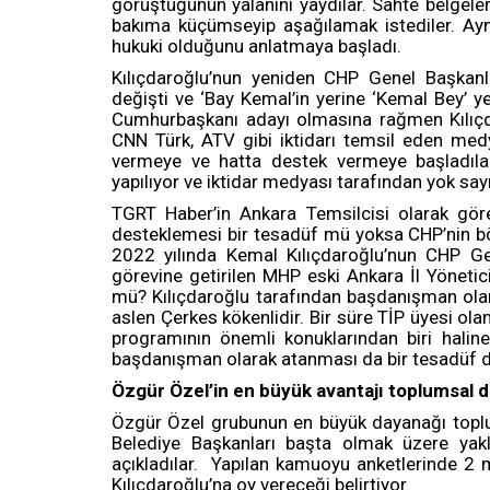
görüştüğünün yalanını yaydılar. Sahte belgele
bakıma küçümseyip aşağılamak istediler. Ayn
hukuki olduğunu anlatmaya başladı.
Kılıçdaroğlu’nun yeniden CHP Genel Başkanl
değişti ve ‘Bay Kemal’in yerine ‘Kemal Bey’ y
Cumhurbaşkanı adayı olmasına rağmen Kılıçd
CNN Türk, ATV gibi iktidarı temsil eden medya
vermeye ve hatta destek vermeye başladılar
yapılıyor ve iktidar medyası tarafından yok sayı
TGRT Haber’in Ankara Temsilcisi olarak görev
desteklemesi bir tesadüf mü yoksa CHP’nin böl
2022 yılında Kemal Kılıçdaroğlu’nun CHP Ge
görevine getirilen MHP eski Ankara İl Yönetic
mü? Kılıçdaroğlu tarafından başdanışman ola
aslen Çerkes kökenlidir. Bir süre TİP üyesi 
programının önemli konuklarından biri haline
başdanışman olarak atanması da bir tesadüf 
Özgür Özel’in en büyük avantajı toplumsal 
Özgür Özel grubunun en büyük dayanağı toplum
Belediye Başkanları başta olmak üzere yakl
açıkladılar. Yapılan kamuoyu anketlerinde 2 
Kılıçdaroğlu’na oy vereceği belirtiyor.