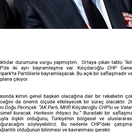
iktidar durumuna vurgu yapmıştım. Ortaya çıkan tablo ‘İkil
HP’de iki ayrı bayramlaşma var. Kılıçdaroğlu CHP Gene
park’ta Partililerle bayramlaşacak. Bu açık bir saflaşmadır v
lana çıkıyor.
arasında kimin genel başkan olacağına dair bir rekabetin ço
eceğini de önemli ölçüde etkileyecek bir süreç olacaktır.
2
nı Doğu Perinçek: “AK Parti, MHP, Kılıçdaroğlu CHP’si ve Vata
kümet kuracak. Herkesin ihtiyacı bu.”
Buradaki bir saflaşm
a ilişkili olduğunu, Türkiye’nin bölgesel ve uluslararas
doğuracağını söyleyebiliriz. Bu nedenle CHP’deki çatışma
ağlantılı olduğunun bilinmesi ve kavranması gerekir.