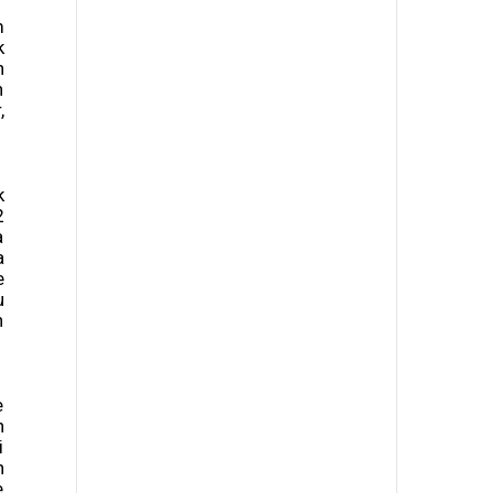
m
k
n
n
,
k
2
a
a
e
u
n
e
n
i
n
e