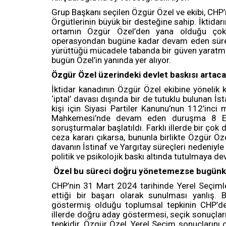
Grup Başkanı seçilen Özgür Özel ve ekibi, CHP’n
Örgütlerinin büyük bir desteğine sahip. İktidar
ortamın Özgür Özel’den yana olduğu çok 
operasyondan bugüne kadar devam eden süreci
yürüttüğü mücadele tabanda bir güven yaratmış
bugün Özel’in yanında yer alıyor.
Özgür Özel üzerindeki devlet baskısı artac
İktidar kanadının Özgür Özel ekibine yönelik 
‘iptal’ davası dışında bir de tutuklu bulunan
kişi için Siyasi Partiler Kanunu’nun 112’in
Mahkemesi’nde devam eden duruşma 8 Eylü
soruşturmalar başlatıldı. Farklı illerde bir ç
ceza kararı çıkarsa, bununla birlikte Özgür Öz
davanın İstinaf ve Yargıtay süreçleri nedeniyle 
politik ve psikolojik baskı altında tutulmaya d
Özel bu süreci doğru yönetemezse bugünkü 
CHP’nin 31 Mart 2024 tarihinde Yerel Seçimler
ettiği bir başarı olarak sunulması yanlış. 
göstermiş olduğu toplumsal tepkinin CHP’de
illerde doğru aday göstermesi, seçik sonuçları
tepkidir. Özgür Özel, Yerel Seçim sonuçlarını