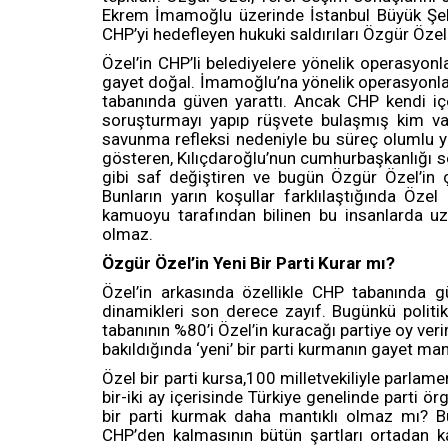
Ekrem İmamoğlu üzerinde İstanbul Büyük Şehi
CHP’yi hedefleyen hukuki saldırıları Özgür Özel
Özel’in CHP’li belediyelere yönelik operasyonl
gayet doğal. İmamoğlu’na yönelik operasyonlar
tabanında güven yarattı. Ancak CHP kendi içe
soruşturmayı yapıp rüşvete bulaşmış kim vars
savunma refleksi nedeniyle bu süreç olumlu yü
gösteren, Kılıçdaroğlu’nun cumhurbaşkanlığı se
gibi saf değiştiren ve bugün Özgür Özel’in çe
Bunların yarın koşullar farklılaştığında Özel
kamuoyu tarafından bilinen bu insanlarda uz
olmaz.
Özgür Özel’in Yeni Bir Parti Kurar mı?
Özel’in arkasında özellikle CHP tabanında gü
dinamikleri son derece zayıf. Bugünkü politi
tabanının %80’i Özel’in kuracağı partiye oy ver
bakıldığında ‘yeni’ bir parti kurmanın gayet man
Özel bir parti kursa,100 milletvekiliyle parla
bir-iki ay içerisinde Türkiye genelinde parti 
bir parti kurmak daha mantıklı olmaz mı? B
CHP’den kalmasının bütün şartları ortadan k