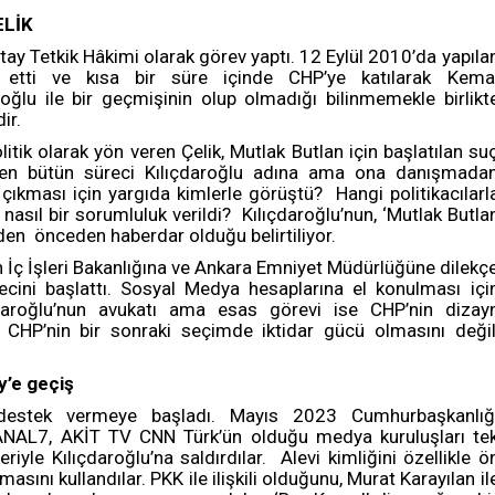
ELİK
tay Tetkik Hâkimi olarak görev yaptı. 12 Eylül 2010’da yapıla
a etti ve kısa bir süre içinde CHP’ye katılarak Kema
aroğlu ile bir geçmişinin olup olmadığı bilinmemekle birlikt
ir.
itik olarak yön veren Çelik, Mutlak Butlan için başlatılan su
n bütün süreci Kılıçdaroğlu adına ama ona danışmada
ın çıkması için yargıda kimlerle görüştü? Hangi politikacılarl
nasıl bir sorumluluk verildi? Kılıçdaroğlu’nun, ‘Mutlak Butla
nden önceden haberdar olduğu belirtiliyor.
in İç İşleri Bakanlığına ve Ankara Emniyet Müdürlüğüne dilekç
ecini başlattı. Sosyal Medya hesaplarına el konulması içi
ıçdaroğlu’nun avukatı ama esas görevi ise CHP’nin dizay
 CHP’nin bir sonraki seçimde iktidar gücü olmasını değil
y’e geçiş
ir destek vermeye başladı. Mayıs 2023 Cumhurbaşkanlığ
ANAL7, AKİT TV CNN Türk’ün olduğu medya kuruluşları te
yle Kılıçdaroğlu’na saldırdılar. Alevi kimliğini özellikle ö
asını kullandılar. PKK ile ilişkili olduğunu, Murat Karayılan il