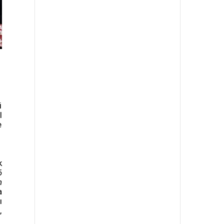
i
l
e
k
6
n
a
ı
,