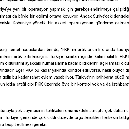
ye’ye yeni bir operasyon yapmak için gerekçelendirilmeye çalışıldığ
rtılması da böyle bir eğilimi ortaya koyuyor. Ancak Suriye’deki dengele
nedeniyle Kobani’ye yönelik bir askeri operasyonun gündeme gelmes
ladığı temel hususlardan biri de; ‘PKK’nin artık önemli oranda tasfiy
mların artık sıfırlandığını, Türkiye sınırları içinde kalan silahlı PKK’l
m olduklarını ayakkabı numaralarına kadar bildiklerini” açıklaması oldu
ındadır. Eğer PKK bu kadar yakında kontrol ediliyorsa, nasıl oluyor d
en gelip bu kadar rahat eylem yapabiliyor. Türkiye’nin istihbarat gücü n
nun iddia ettiği gibi PKK üzerinde öyle bir kontrol yok ya da İstihbara
ü bütünüyle yok saymasının tehlikeleri önümüzdeki süreçte çok daha ne
ın Türkiye içerisinde çok ciddi düzeyde örgütlendikleri herkesin bildiğ
u tespit edilmesi gerekir.