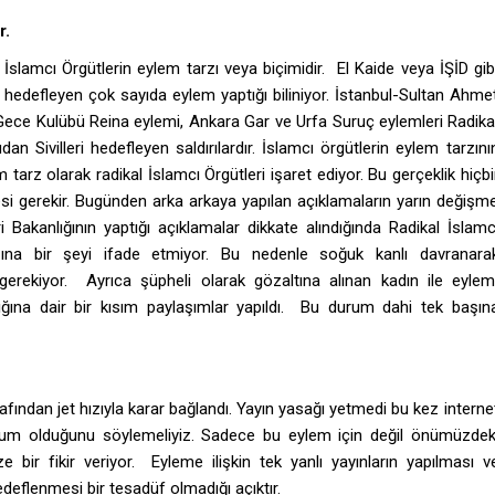
r.
İslamcı Örgütlerin eylem tarzı veya biçimidir. El Kaide veya İŞİD gib
ri hedefleyen çok sayıda eylem yaptığı biliniyor. İstanbul-Sultan Ahme
l Gece Kulübü Reina eylemi, Ankara Gar ve Urfa Suruç eylemleri Radika
an Sivilleri hedefleyen saldırılardır. İslamcı örgütlerin eylem tarzını
arz olarak radikal İslamcı Örgütleri işaret ediyor. Bu gerçeklik hiçbi
i gerekir. Bugünden arka arkaya yapılan açıklamaların yarın değişm
Bakanlığının yaptığı açıklamalar dikkate alındığında Radikal İslamc
şına bir şeyi ifade etmiyor. Bu nedenle soğuk kanlı davranara
erekiyor. Ayrıca şüpheli olarak gözaltına alınan kadın ile eylem
adığına dair bir kısım paylaşımlar yapıldı. Bu durum dahi tek başın
fından jet hızıyla karar bağlandı. Yayın yasağı yetmedi bu kez interne
rum olduğunu söylemeliyiz. Sadece bu eylem için değil önümüzdek
 bir fikir veriyor. Eyleme ilişkin tek yanlı yayınların yapılması v
edeflenmesi bir tesadüf olmadığı açıktır.