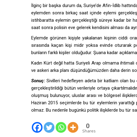
İlginç bir başka durum da, Suriye’de Afin-İdlib hattın
eylemden sonra birkaç saat içinde eylemi gerçekleştir
istihbaratta eylemin gerçekleştiği süreye kadar bir ha
saat sonra polisin eve gelerek kendisini alması da ayrı 
Eylemde görünen kişiyle yakalanan kişinin ciddi or
sırasında kaçan kişi midir yoksa evinde oturarak po
bunların farklı kişiler olduğudur. Şuana kadar açıklam
Kadın Kürt değil hatta Suriyeli Arap olmama ihtimali 
ve askeri arka planı düşündüğümüzden daha derin so
Sonuç:
Sivilleri hedefleyen adeta bir katliam olan bu
gerçekleştirildiği bütün verileriyle ortaya çıkartılmal
oluşmuş bulunuyor, uluslar arası ve bölgesel ilişkilerd
Haziran 2015 seçimlerde bu tür eylemlerin yarattığı p
olmaz. Bu nedenle bugünkü politik ilişkilerde bu tür sal
0
Shares