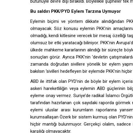
bütünüyle devre dışı bırakıldı. Böylelikle şüpheler tek 
Bu saldırı PKK/PYD Eylem Tarzına Uymuyor
Eylemin biçimi ve yöntem dikkate alındığından PKK
olmayacak. Söz konusu eylemin PKK’nin amaçlarına 
olmadığı, kendi kitlesine verecek bir mesaj özelliği t
olumsuz bir etki yaratacağı biliniyor. PKK’nin Avrupa’da
ülkede mahkeme kararlarının alındığı bir süreçte böyle 
sonuçları görür. Ayrıca PKK’nin ‘devletin çatışmalarda
zamanda doğrudan sivillere yönelik bir eylem yapmas
bakılsın ‘sivilleri hedefleyen bir eylemde PKK’nin hiçbir 
ABD ile ittifak olan PYD’nin de böyle bir eylem içe
askeri hareketliliğin veya eylemin ABD güçlerinin b
eyleme onay vermez. Suriye’de radikal İslamcı Örgütlerin
tarafından hazırlanan çok sayıdaki raporda görmek mü
eylemi uluslar arası kurumların raporlarına yansı
kurumsallaşan Özerk bir sistem kurmuş olan PYD’nin Tü
hiçbir mantığı bulunmuyor. Gerçekçi olalım, sadece i
karşılığı olmayacaktır.