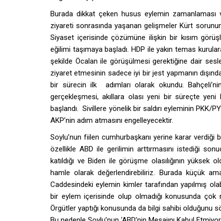
Burada dikkat çeken husus eylemin zamanlaması ve 
ziyareti sonrasında yaşanan gelişmeler Kürt sorun
Siyaset içerisinde çözümüne ilişkin bir kısım görüş
eğilimi taşımaya başladı. HDP ile yakın temas kurular
şekilde Öcalan ile görüşülmesi gerektiğine dair sesler
ziyaret etmesinin sadece iyi bir jest yapmanın dışınd
bir sürecin ilk adımları olarak okundu. Bahçeli’ni
gerçekleşmesi, akıllara olası yeni bir süreçte ye
başlandı. Sivillere yönelik bir saldırı eyleminin PKK
AKP’nin adım atmasını engelleyecektir.
Soylu’nun fiilen cumhurbaşkanı yerine karar verdiği 
özellikle ABD ile gerilimin arttırmasını istediği s
katıldığı ve Biden ile görüşme olasılığının yüksek old
hamle olarak değerlendirebiliriz. Burada küçük am
Caddesindeki eylemin kimler tarafından yapılmış olabi
bir eylem içerisinde olup olmadığı konusunda çok n
Örgütler yaptığı konusunda da bilgi sahibi olduğunu sö
Bu nedenle Soylu’nun ‘ABD’nin Mesajını Kabul Etmiyoruz