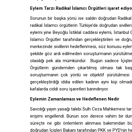
Eylem Tarzı Radikal İslamcı Örgütleri işaret ediyo
Sorunun bir başka yönü ise saldırı doğrudan Radikal 
radikal İslamcı örgütlerin Türkiye’de doğrudan siville
eylemi yine Beyoğlu İstiklal caddesi eylemi, İstanbu
İslamcı Örgütler tarafından gerçekleştirilen ve doğrud
merkezinde sivillerin hedeflenmesi, söz konusu eylem t
şekilde göz ardı edilmeden soruşturmanın yürütülmes
olasılığı pek ala mümkündür. Bugün sadece İçişleri 
Örgütlerin gündemden çıkartılmış olması tak ba
soruşturmanın çok yönlü ve objektif yürütülmesi g
gerçekleştirdiği iddia edilen kadının aynı kişi olm
kafalarda ciddi soru işaretleri barındırıyor.
Eylemin Zamanlaması ve Hedeflenen Nedir
Savcılığı yayın yasağı talebi Sulh Ceza Mahkemesi tara
erişimi engellendi. Bunun son derece vahim bir du
süreçte ne gibi önlemlerin alınması bakımından bize
doğrudan İçişleri Bakanı tarafından PKK ve PYD’nin h