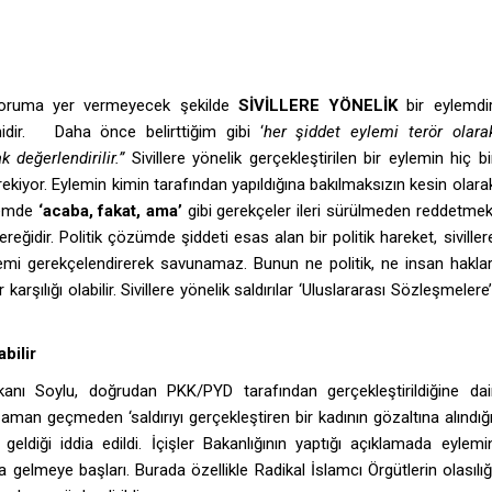
ir yoruma yer vermeyecek şekilde
SİVİLLERE YÖNELİK
bir eylemdir
dir. Daha önce belirttiğim gibi ‘
her şiddet eylemi terör olara
 değerlendirilir.”
Sivillere yönelik gerçekleştirilen bir eylemin hiç bi
ekiyor. Eylemin kimin tarafından yapıldığına bakılmaksızın kesin olara
ylemde
‘acaba, fakat, ama’
gibi gerekçeler ileri sürülmeden reddetmek
eğidir. Politik çözümde şiddeti esas alan bir politik hareket, siviller
lemi gerekçelendirerek savunamaz. Bunun ne politik, ne insan haklar
şılığı olabilir. Sivillere yönelik saldırılar ‘Uluslararası Sözleşmelere
bilir
kanı Soylu, doğrudan PKK/PYD tarafından gerçekleştirildiğine dai
man geçmeden ‘saldırıyı gerçekleştiren bir kadının gözaltına alındığı
 geldiği iddia edildi. İçişler Bakanlığının yaptığı açıklamada eylemi
 gelmeye başları. Burada özellikle Radikal İslamcı Örgütlerin olasılığ