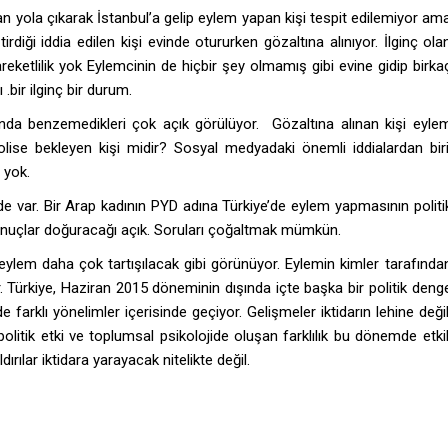
dan yola çıkarak İstanbul’a gelip eylem yapan kişi tespit edilemiyor am
diği iddia edilen kişi evinde otururken gözaltına alınıyor. İlginç ola
reketlilik yok Eylemcinin de hiçbir şey olmamış gibi evine gidip birka
.bir ilginç bir durum.
anda benzemedikleri çok açık görülüyor. Gözaltına alınan kişi eyle
lise bekleyen kişi midir? Sosyal medyadaki önemli iddialardan biri
a yok.
de var. Bir Arap kadının PYD adına Türkiye’de eylem yapmasının politi
nuçlar doğuracağı açık. Soruları çoğaltmak mümkün.
 eylem daha çok tartışılacak gibi görünüyor. Eylemin kimler tarafında
ıdır. Türkiye, Haziran 2015 döneminin dışında içte başka bir politik deng
e farklı yönelimler içerisinde geçiyor. Gelişmeler iktidarın lehine değil
olitik etki ve toplumsal psikolojide oluşan farklılık bu dönemde etkil
dırılar iktidara yarayacak nitelikte değil.