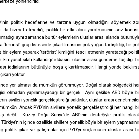
merkeze yönlendirildi.
’nin politik hedeflerine ve tarzına uygun olmadığını söylemek zo
da hizmet etmediği, politik bir etki alanı yaratmasının söz konus
aşımadığı aynı zamanda bu tür eylemlerin uluslar arası alanda bütünüyl
 ‘terörist’ grup listesinde çıkartılmasının çok yoğun tartışıldığı, bir ço
bir eylem yaparak ‘terörist’ kimliğini tescil etmenin yaratacağı politi
 kimyasal silah kullandığı’ iddiasını uluslar arası gündeme taşıdığı bi
ı iddialarının bütünüyle boşa çıkartılmasıdır. Hangi yönde bakılırs
çıkarı yoktur.
risinde yer alması da mümkün görünmüyor. Doğal olarak bölgedeki he
ilgisi olmadan yapılamayacağı bir gerçek. Aynı şekilde ABD böyle bi
 sivilleri yönelik gerçekleştirdiği saldırılar, uluslar arası denetimcile
mkün. Ancak PYD’nin sivillere yönelik gerçekleştirdiği her hangi bi
mış değil. Kuzey Doğu Suriye’de ABD’nin desteğiyle pratik olara
rkiye’nin içinde özellikle sivillere yönelik böyle bir eylem yapmasını
ç politik çıkar ve çatışmalar için PYD’yi suçlamanın uluslar arası bi