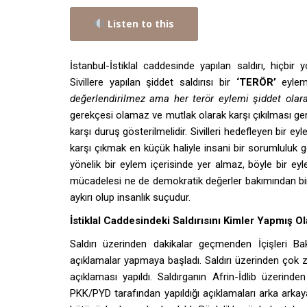
Listen to this
İstanbul-İstiklal caddesinde yapılan saldırı, hiçb
Sivillere yapılan şiddet saldırısı bir
‘TERÖR’
eylemi
değerlendirilmez ama her terör eylemi şiddet olarak
gerekçesi olamaz ve mutlak olarak karşı çıkılması ger
karşı duruş gösterilmelidir. Sivilleri hedefleyen bir e
karşı çıkmak en küçük haliyle insani bir sorumluluk ger
yönelik bir eylem içerisinde yer almaz, böyle bir ey
mücadelesi ne de demokratik değerler bakımından bir kar
aykırı olup insanlık suçudur.
İstiklal Caddesindeki Saldırısını Kimler Yapmış Ola
Saldırı üzerinden dakikalar geçmenden İçişleri Ba
açıklamalar yapmaya başladı. Saldırı üzerinden çok za
açıklaması yapıldı. Saldırganın Afrin-İdlib üzerinden
PKK/PYD tarafından yapıldığı açıklamaları arka arkaya