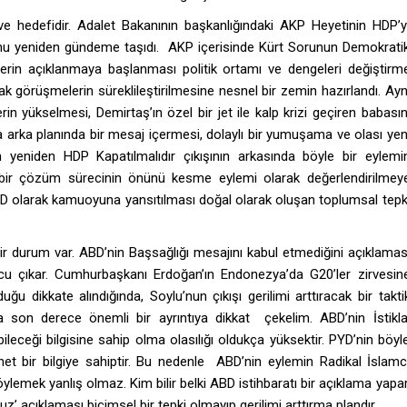
hedefidir. Adalet Bakanının başkanlığındaki AKP Heyetinin HDP’y
unu yeniden gündeme taşıdı. AKP içerisinde Kürt Sorunun Demokrati
lerin açıklanmaya başlanması politik ortamı ve dengeleri değiştirm
ak görüşmelerin süreklileştirilmesine nesnel bir zemin hazırlandı. Ayn
in yükselmesi, Demirtaş’ın özel bir jet ile kalp krizi geçiren babasın
a arka planında bir mesaj içermesi, dolaylı bir yumuşama ve olası yen
n yeniden HDP Kapatılmalıdır çıkışının arkasında böyle bir eylemi
ni bir çözüm sürecinin önünü kesme eylemi olarak değerlendirilmey
/PYD olarak kamuoyuna yansıtılması doğal olarak oluşan toplumsal tepk
bir durum var. ABD’nin Başsağlığı mesajını kabul etmediğini açıklamas
onucu çıkar. Cumhurbaşkanı Erdoğan’ın Endonezya’da G20’ler zirvesin
uğu dikkate alındığında, Soylu’nun çıkışı gerilimi arttıracak bir takti
a son derece önemli bir ayrıntıya dikkat çekelim. ABD’nin İstikla
leceği bilgisine sahip olma olasılığı oldukça yüksektir. PYD’nin böyl
et bir bilgiye sahiptir. Bu nedenle ABD’nin eylemin Radikal İslamc
ylemek yanlış olmaz. Kim bilir belki ABD istihbaratı bir açıklama yapar
’ açıklaması biçimsel bir tepki olmayıp gerilimi arttırma plandır.