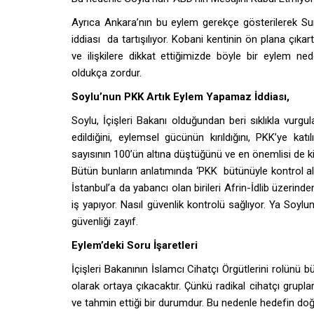
Ayrıca Ankara’nın bu eylem gerekçe gösterilerek Suri
iddiası da tartışılıyor. Kobani kentinin ön plana çıka
ve ilişkilere dikkat ettiğimizde böyle bir eylem 
oldukça zordur.
Soylu’nun PKK Artık Eylem Yapamaz İddiası,
Soylu, İçişleri Bakanı olduğundan beri sıklıkla vurgu
edildiğini, eylemsel gücünün kırıldığını, PKK’ye katılı
sayısının 100’ün altına düştüğünü ve en önemlisi de ki
Bütün bunların anlatımında ‘PKK bütünüyle kontrol alt
İstanbul’a da yabancı olan birileri Afrin-İdlib üzerind
iş yapıyor. Nasıl güvenlik kontrolü sağlıyor. Ya Soylu
güvenliği zayıf.
Eylem’deki Soru İşaretleri
İçişleri Bakanının İslamcı Cihatçı Örgütlerini rolün
olarak ortaya çıkacaktır. Çünkü radikal cihatçı gruplar
ve tahmin ettiği bir durumdur. Bu nedenle hedefin doğr