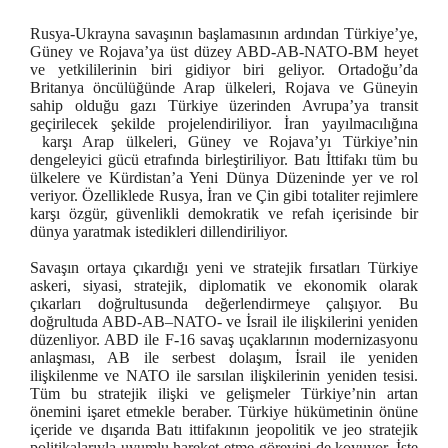
Rusya-Ukrayna savaşının başlamasının ardından Türkiye’ye,
Güney ve Rojava’ya üst düzey ABD-AB-NATO-BM heyet
ve yetkililerinin biri gidiyor biri geliyor. Ortadoğu’da
Britanya öncülüğünde Arap ülkeleri, Rojava ve Güneyin
sahip olduğu gazı Türkiye üzerinden Avrupa’ya transit
geçirilecek şekilde projelendiriliyor. İran yayılmacılığına
karşı Arap ülkeleri, Güney ve Rojava’yı Türkiye’nin
dengeleyici gücü etrafında birleştiriliyor. Batı İttifakı tüm bu
ülkelere ve Kürdistan’a Yeni Dünya Düzeninde yer ve rol
veriyor. Özelliklede Rusya, İran ve Çin gibi totaliter rejimlere
karşı özgür, güvenlikli demokratik ve refah içerisinde bir
dünya yaratmak istedikleri dillendiriliyor.
Savaşın ortaya çıkardığı yeni ve stratejik fırsatları Türkiye
askeri, siyasi, stratejik, diplomatik ve ekonomik olarak
çıkarları doğrultusunda değerlendirmeye çalışıyor. Bu
doğrultuda ABD-AB–NATO- ve İsrail ile ilişkilerini yeniden
düzenliyor. ABD ile F-16 savaş uçaklarının modernizasyonu
anlaşması, AB ile serbest dolaşım, İsrail ile yeniden
ilişkilenme ve NATO ile sarsılan ilişkilerinin yeniden tesisi.
Tüm bu stratejik ilişki ve gelişmeler Türkiye’nin artan
önemini işaret etmekle beraber. Türkiye hükümetinin önüne
içeride ve dışarıda Batı ittifakının jeopolitik ve jeo stratejik
politikalarıyla uyumlu hareket etme görevini de koyuyor. İşte