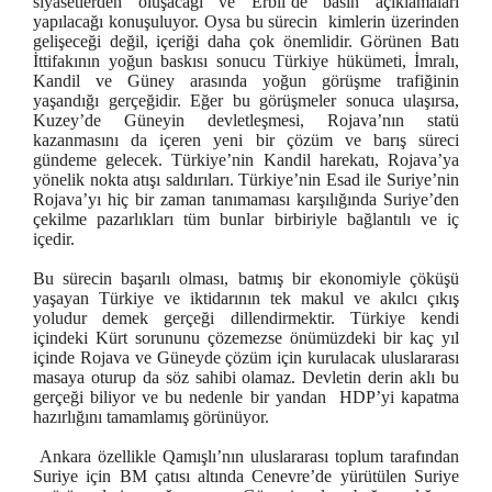
siyasetlerden oluşacağı ve Erbil’de basın açıklamaları
yapılacağı konuşuluyor. Oysa bu sürecin kimlerin üzerinden
gelişeceği değil, içeriği daha çok önemlidir. Görünen Batı
İttifakının yoğun baskısı sonucu Türkiye hükümeti, İmralı,
Kandil ve Güney arasında yoğun görüşme trafiğinin
yaşandığı gerçeğidir. Eğer bu görüşmeler sonuca ulaşırsa,
Kuzey’de Güneyin devletleşmesi, Rojava’nın statü
kazanmasını da içeren yeni bir çözüm ve barış süreci
gündeme gelecek. Türkiye’nin Kandil harekatı, Rojava’ya
yönelik nokta atışı saldırıları. Türkiye’nin Esad ile Suriye’nin
Rojava’yı hiç bir zaman tanımaması karşılığında Suriye’den
çekilme pazarlıkları tüm bunlar birbiriyle bağlantılı ve iç
içedir.
Bu sürecin başarılı olması, batmış bir ekonomiyle çöküşü
yaşayan Türkiye ve iktidarının tek makul ve akılcı çıkış
yoludur demek gerçeği dillendirmektir. Türkiye kendi
içindeki Kürt sorununu çözemezse önümüzdeki bir kaç yıl
içinde Rojava ve Güneyde çözüm için kurulacak uluslararası
masaya oturup da söz sahibi olamaz. Devletin derin aklı bu
gerçeği biliyor ve bu nedenle bir yandan HDP’yi kapatma
hazırlığını tamamlamış görünüyor.
Ankara özellikle Qamışlı’nın uluslararası toplum tarafından
Suriye için BM çatısı altında Cenevre’de yürütülen Suriye