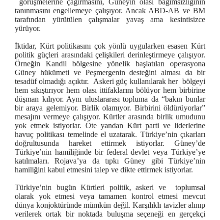
görüşmelerine çağırmasını, Güneyin olası bağımsızlığının
tanınmasını engellemeye çalışıyor. Ancak ABD-AB ve BM
tarafından yürütülen çalışmalar yavaş ama kesintisizce
yürüyor.
İktidar, Kürt politikasını çok yönlü uygularken esasen Kürt
politik güçleri arasındaki çelişkileri derinleştirmeye çalışıyor.
Örneğin Kandil bölgesine yönelik başlatılan operasyona
Güney hükümeti ve Peşmergenin desteğini alması da bir
tesadüf olmadığı açıktır. Askeri güç kullanılarak her bölgeyi
hem sıkıştırıyor hem olası ittifaklarını bölüyor hem birbirine
düşman kılıyor. Aynı uluslararası topluma da “bakın bunlar
bir araya gelemiyor. Birlik olamıyor. Birbirini öldürüyorlar”
mesajını vermeye çalışıyor. Kürtler arasında birlik umudunu
yok etmek istiyorlar. Öte yandan Kürt parti ve liderlerine
havuç politikası temelinde el uzatarak. Türkiye’nin çıkarları
doğrultusunda hareket ettirmek istiyorlar. Güney’de
Türkiye’nin hamiliğinde bir federal devlet veya Türkiye’ye
katılmaları. Rojava’ya da tıpkı Güney gibi Türkiye’nin
hamiliğini kabul etmesini talep ve dikte ettirmek istiyorlar.
Türkiye’nin bugün Kürtleri politik, askeri ve toplumsal
olarak yok etmesi veya tamamen kontrol etmesi mevcut
dünya konjoktüründe mümkün değil. Karşılıklı tavizler alınıp
verilerek ortak bir noktada buluşma seçeneği en gerçekçi