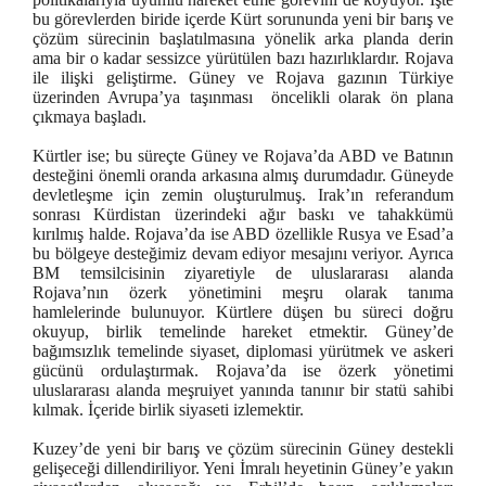
bu görevlerden biride içerde Kürt sorununda yeni bir barış ve
çözüm sürecinin başlatılmasına yönelik arka planda derin
ama bir o kadar sessizce yürütülen bazı hazırlıklardır. Rojava
ile ilişki geliştirme. Güney ve Rojava gazının Türkiye
üzerinden Avrupa’ya taşınması öncelikli olarak ön plana
çıkmaya başladı.
Kürtler ise; bu süreçte Güney ve Rojava’da ABD ve Batının
desteğini önemli oranda arkasına almış durumdadır. Güneyde
devletleşme için zemin oluşturulmuş. Irak’ın referandum
sonrası Kürdistan üzerindeki ağır baskı ve tahakkümü
kırılmış halde. Rojava’da ise ABD özellikle Rusya ve Esad’a
bu bölgeye desteğimiz devam ediyor mesajını veriyor. Ayrıca
BM temsilcisinin ziyaretiyle de uluslararası alanda
Rojava’nın özerk yönetimini meşru olarak tanıma
hamlelerinde bulunuyor. Kürtlere düşen bu süreci doğru
okuyup, birlik temelinde hareket etmektir. Güney’de
bağımsızlık temelinde siyaset, diplomasi yürütmek ve askeri
gücünü ordulaştırmak. Rojava’da ise özerk yönetimi
uluslararası alanda meşruiyet yanında tanınır bir statü sahibi
kılmak. İçeride birlik siyaseti izlemektir.
Kuzey’de yeni bir barış ve çözüm sürecinin Güney destekli
gelişeceği dillendiriliyor. Yeni İmralı heyetinin Güney’e yakın