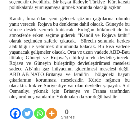
seçenektir diyebiliriz. Bir başka ifadeyle Türkiye Kürt karşıtı
politikalarda yumuşamaya gitmek zorunda olacağı açıktır.
Kandil, İmralı’dan yeni gelecek çözüm çağrılarına olumlu
yanıt verecek. Rojava bu denkleme dahil olacak. Güneyde bu
sürece destek vererek katılacak. Erdoğan hükümeti de bu
atmosferde erken seçime giderek “Kandil ve Rojava fatihi”
olarak seçimden zaferle çıkacak. Sürecin sonunda herkes
alabildiği ile yetinmek durumunda kalacak. Bu kısa vadede
yaşanacak gelişmeler olacak. Orta ve uzun vadede ABD-Batı
ittifakı; Güneyi ve Rojava’yı birleştirerek devletleştirecek.
Rojava ve Güneyin birleştirilip devletleştirilmesi meselesi
sadece AB’nin gaz ihtiyacının giderilmesi meselesi değil.
ABD-AB-NATO-Britanya ve İsrail’in bölgedeki hayati
çıkarlarının korunması meselesidir. Kürde rağmen bu
olacaktır. Irak ve Suriye diye var olan devletler yapaydır. Sırf
Osmanlıyı yıkmak için Britanya ve Fransa tarafından
oluşturulmuş yapılardır. Yıkılmaları da zor değil basittir.
0
Shares