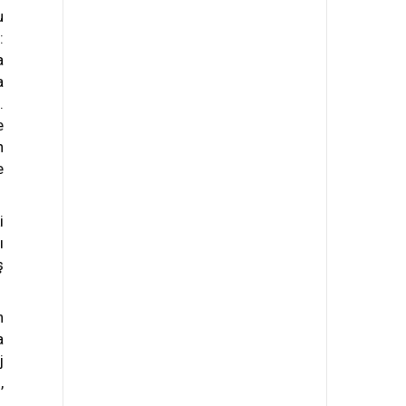
u
:
a
a
.
e
n
e
i
ı
ş
n
a
j
,