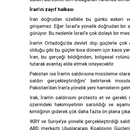
İran’ın zayıf halkası
İran doğrudan özellikle bu günkü askeri ve p
girişemez. Eğer İsrail’e yönelik doğrudan bir s
görüyor. Bu nedenle İsrail’e çok dolaylı bir mes
İran’ın Ortadoğu’da devlet dışı güçlerle çok 
olduğu gibi bu güçler kısa dönem için kaos yar
İran, bu gerçeği bildiğinden, bölgesel rolü
tutarak avantaj elde etmek isteyecektir.
Pakistan ise İran’ın saldırısına missileme olara
saldırı gerçekleştirdiğini’ belirterek 
Pakistan’dan İran’a yönelik yeni hamlelerin gel
Irak, İran’ın saldırısını protesto et ve gerekl
üzerindeki hakimiyetinin sarsıldığı ve aşamal
kimliğinin giderek çok daha fazla ön plana çıkac
IKBY ve Suriye’ye yönelik gerçekleştirdiği sa
ABD merkezli Uluslararası Koalisyon Güçlerini