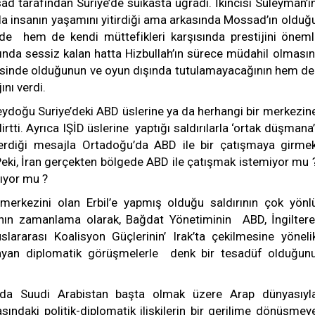
ad tarafından Suriye’de suikasta uğradı. İkincisi Süleyman’ı
la insanın yaşamını yitirdiği ama arkasında Mossad’ın olduğ
ede hem de kendi müttefikleri karşısında prestijini öneml
ısında sessiz kalan hatta Hizbullah’ın sürece müdahil olmasın
erisinde olduğunun ve oyun dışında tutulamayacağının hem d
ını verdi.
zeydoğu Suriye’deki ABD üslerine ya da herhangi bir merkezin
irtti. Ayrıca IŞİD üslerine yaptığı saldırılarla ‘ortak düşmana
erdiği mesajla Ortadoğu’da ABD ile bir çatışmaya girme
 Peki, İran gerçekten bölgede ABD ile çatışmak istemiyor mu 
ıyor mu ?
 merkezini olan Erbil’e yapmış olduğu saldırının çok yönl
sının zamanlama olarak, Bağdat Yönetiminin ABD, İngiltere
ararası Koalisyon Güçlerinin’ Irak’ta çekilmesine yöneli
ayan diplomatik görüşmelerle denk bir tesadüf olduğun
da Suudi Arabistan başta olmak üzere Arap dünyasıyl
asındaki politik-diplomatik ilişkilerin bir gerilime dönüşmey