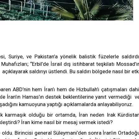
i, Suriye, ve Pakistan’a yönelik balistik füzelerle saldırdı
uhafızları; “Erbil’de İsrail dış istihbarat teşkilatı Mossad’ı
 açıklayarak saldırıyı üstlendi. Bu saldırı bölgede nasıl bir etk
baren ABD’nin hem İran’ı hem de Hizbullah’ı çatışmaları dahi
kle İran’ın Hamas’ın destek beklentilerine yanıt vermediği v
yaşadığını kamuoyuna yaptığı açıklamalarda anlayabiliyoruz.
ok karmaşık olduğu bir ortamda, İran neden Irak Kürdista
kleştirdi? İran kime nasıl bir mesaj vermek istedi?
e oldu. Birincisi general Süleymani’den sonra İran’ın Ortadoğ