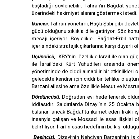
başladığı söylenebilir. Tahran’ın Bağdat yöne
üzerindeki hakimiyet alanını göstermek istedi
İkincisi,
Tahran yönetimi, Haşti Şabi gibi devlet 
gücü olduğunu sıklıkla dile getiriyor. Söz kon
mesajı içeriyor. Böylelikle Bağdat-Erbil hatt
içerisindeki stratajik çıkarlarına karşı duyarlı o
Üçüncüsü,
IKBY’nin özellikle İsrail ile olan gü
ile İsrail’daki Kürt Yahudileri arasında öne
yönetiminde de ciddi alınabilir bir etkinlikleri
gelecekte kendisi için ciddi bir tehlike oluştur
Barzani ailesine ama özellikle Mesut ve Mesrur Ba
Dördüncüsü,
Doğrudan evi hedeflenerek öldürü
iddiasıdır. Saldırılarda Dizayi’nın 25 Ocak’ta
bulunan ancak Bağdat’ta ikamet eden Iraklı iş 
insanyla çalışan ve Mossad ile esas ilişkisi 
belirtiliyor. İran’ın esas hedefinin bu kişi oldu
Beşincisi,
Dizayi’nin Nehçivan Barzani’nin iş 