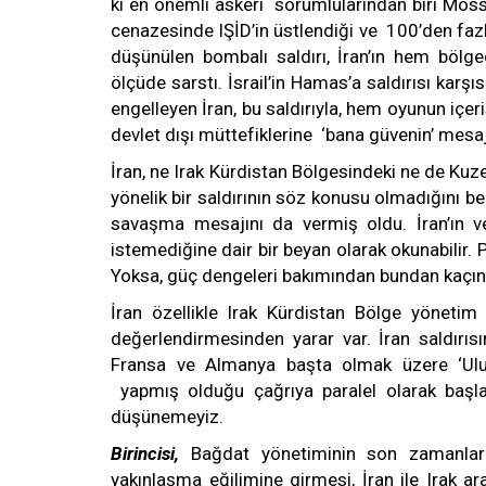
ki en önemli askeri sorumlularından biri Moss
cenazesinde IŞİD’in üstlendiği ve 100’den faz
düşünülen bombalı saldırı, İran’ın hem bölg
ölçüde sarstı. İsrail’in Hamas’a saldırısı karş
engelleyen İran, bu saldırıyla, hem oyunun iç
devlet dışı müttefiklerine ‘bana güvenin’ mesaj
İran, ne Irak Kürdistan Bölgesindeki ne de Ku
yönelik bir saldırının söz konusu olmadığını bel
savaşma mesajını da vermiş oldu. İran’ın v
istemediğine dair bir beyan olarak okunabilir.
Yoksa, güç dengeleri bakımından bundan kaçın
İran özellikle Irak Kürdistan Bölge yönetim
değerlendirmesinden yarar var. İran saldırı
Fransa ve Almanya başta olmak üzere ‘Ulusl
yapmış olduğu çağrıya paralel olarak başl
düşünemeyiz.
Birincisi,
Bağdat yönetiminin son zamanlar
yakınlaşma eğilimine girmesi, İran ile Irak ar