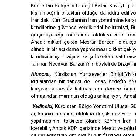
Kürdistan Bölgesinde değil Katar, Kuveyt gibi ü
kişinin Ağrılı ortakları olduğu da iddia ediliy
İran’daki Kürt Gruplarının İran yönetimine kar
kendilerine güvence verdiklerini belirtmişti, B
girişmeyeceği konusunda oldukça emin konuş
Ancak dikkat çeken Mesrur Barzani oldukça
alınabilir bir açıklama yapmaması dikkat çekiy
kendisinin iş ortağına karşı füzelerle saldıra
tanınan Neçirvan Barzani’nin böylelikle Dizayi’
Altıncısı,
Kürdistan Yurtseverler Birliği(YN
iddialardan bir tanesi de esas hedefin YNK 
karşısında sessiz kalması,son derece öneml
olmasından memnun olduğu anlaşılıyor. Ancak 
Yedincisi,
Kürdistan Bölge Yönetimi Ulusal Gü
açılmanın tonunun oldukça düşük düzeyde ol
yapılmasının takkiksel olarak IKBY’nin İran i
içerebilir, Ancak KDP içerisinde Mesut ve oğlu
saldırı adresinin kim olduğunun farkında olmala