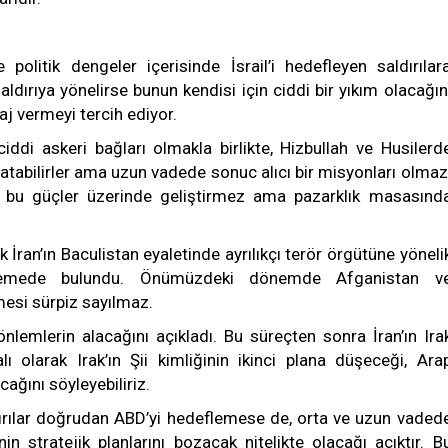
olitik dengeler içerisinde İsrail’i hedefleyen saldırılar
aldırıya yönelirse bunun kendisi için ciddi bir yıkım olacağın
aj vermeyi tercih ediyor.
ciddi askeri bağları olmakla birlikte, Hizbullah ve Husilerd
atabilirler ama uzun vadede sonuc alıcı bir misyonları olmaz
nü bu güçler üzerinde geliştirmez ama pazarklık masasınd
k İran’ın Baculistan eyaletinde ayrılıkçı terör örgütüne yöneli
missilemede bulundu. Önümüzdeki dönemde Afganistan v
mesi sürpiz sayılmaz.
i önlemlerin alacağını açıkladı. Bu süreçten sonra İran’ın Ira
ı olarak Irak’ın Şii kimliğinin ikinci plana düşeceği, Ara
ağını söyleyebiliriz.
ldırılar doğrudan ABD’yi hedeflemese de, orta ve uzun vaded
n stratejik planlarını bozacak nitelikte olacağı açıktır. B