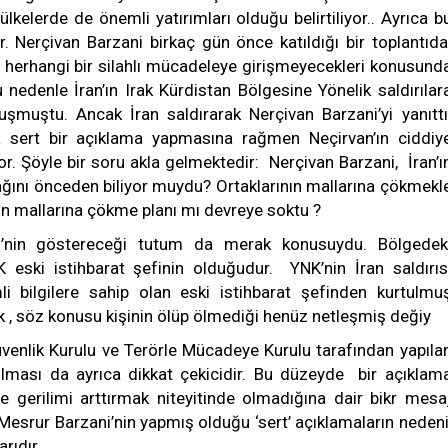
lkelerde de önemli yatırımları olduğu belirtiliyor.. Ayrıca b
or. Nerçivan Barzani birkaç gün önce katıldığı bir toplantıda
şı herhangi bir silahlı mücadeleye girişmeyecekleri konusund
u nedenle İran’ın Irak Kürdistan Bölgesine Yönelik saldırılar
muştu. Ancak İran saldırarak Nerçivan Barzani’yi yanıttı
 sert bir açıklama yapmasına rağmen Neçirvan’ın ciddiy
or. Şöyle bir soru akla gelmektedir: Nerçivan Barzani, İran’ı
cağını önceden biliyor muydu? Ortaklarının mallarına çökmekl
nin mallarına çökme planı mı devreye soktu ?
K)’nin göstereceği tutum da merak konusuydu. Bölgedek
eski istihbarat şefinin olduğudur. YNK’nin İran saldırıs
i bilgilere sahip olan eski istihbarat şefinden kurtulmu
, söz konusu kişinin ölüp ölmediği henüz netleşmiş değiy
venlik Kurulu ve Terörle Mücadeye Kurulu tarafından yapıla
ması da ayrıca dikkat çekicidir. Bu düzeyde bir açıklam
le gerilimi arttırmak niteyitinde olmadığına dair bikr mesa
 Mesrur Barzani’nin yapmış olduğu ‘sert’ açıklamaların nedeni
rıdır.