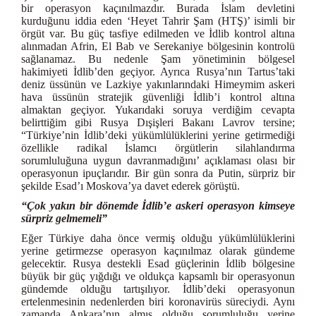
bir operasyon kaçınılmazdır. Burada İslam devletini
kurduğunu iddia eden ‘Heyet Tahrir Şam (HTŞ)’ isimli bir
örgüt var. Bu güç tasfiye edilmeden ve İdlib kontrol altına
alınmadan Afrin, El Bab ve Serekaniye bölgesinin kontrolü
sağlanamaz. Bu nedenle Şam yönetiminin bölgesel
hakimiyeti İdlib’den geçiyor. Ayrıca Rusya’nın Tartus’taki
deniz üssünün ve Lazkiye yakınlarındaki Himeymim askeri
hava üssünün stratejik güvenliği İdlib’i kontrol altına
almaktan geçiyor. Yukarıdaki soruya verdiğim cevapta
belirttiğim gibi Rusya Dışişleri Bakanı Lavrov tersine;
“Türkiye’nin İdlib’deki yükümlülüklerini yerine getirmediği
özellikle radikal İslamcı örgütlerin silahlandırma
sorumluluğuna uygun davranmadığını’ açıklaması olası bir
operasyonun ipuçlarıdır. Bir gün sonra da Putin, sürpriz bir
şekilde Esad’ı Moskova’ya davet ederek görüştü.
“Çok yakın bir dönemde İdlib’e askeri operasyon kimseye
sürpriz gelmemeli”
Eğer Türkiye daha önce vermiş olduğu yükümlülüklerini
yerine getirmezse operasyon kaçınılmaz olarak gündeme
gelecektir. Rusya destekli Esad güçlerinin İdlib bölgesine
büyük bir güç yığdığı ve oldukça kapsamlı bir operasyonun
gündemde olduğu tartışılıyor. İdlib’deki operasyonun
ertelenmesinin nedenlerden biri koronavirüs süreciydi. Aynı
zamanda Ankara’nın almış olduğu sorumluluğu yerine