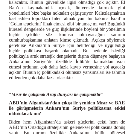
kalacaktır. Bunun güvenlikle ilgisi olmadığı çok açıktır. El
Bab’da kaymakamlık açmak, üniversite kurmak gibi
yönelimleri bize başka noktaları çağrıştırıyor. Kalıcılaşmaktan
kast edilen toprakları fiilen almak yani bir bakıma İsrail’in
‘Golan tepelerini’ ilhak etmesi gibi bir amaç mı var! Bugünkü
küresel dengelerde ve güç ilişkilerinde böyleni bir yönelimin
hiçbir şekilde söz konusu olmayacağını sanırım
cumhurbaşkanına anlatan kimse çıkmadı. Açıkça söylemek
gerekirse Ankara’nın Suriye için belirlediği ve uyguladığı
hiçbir politikası başarılı olamadı. Bu nedenle izlediği
politikayla artık stratejik dengelerin dışına düşmeye başlayan
Ankara’nın Suriye’de özellikle İdlib’de kalmaktan ısrar
etmesi ordunun çok daha fazla kayıp vermesine yol açacağı
açıktır. Bunun iç politikadaki olumsuz yansımaları ise tahmin
edilenden çok daha fazla olacaktır.
“Mısır ile çatışmak Arap dünyası ile çatışmaktır”
ABD’nin Afganistan’dan çıkışı ile yeniden Mısır ve BAE
ile görüşmelerin Ankara’nın Suriye politikasına etkisi
oldu/olacak mı?
Biden hem Afganistan’da askeri güçlerini çekti hem de
ABD’nin Ortadoğu stratejisinin geleneksel politikasına dönüş
yaptı. Bu durum özellikle Ankara’nın bütün bölgesel