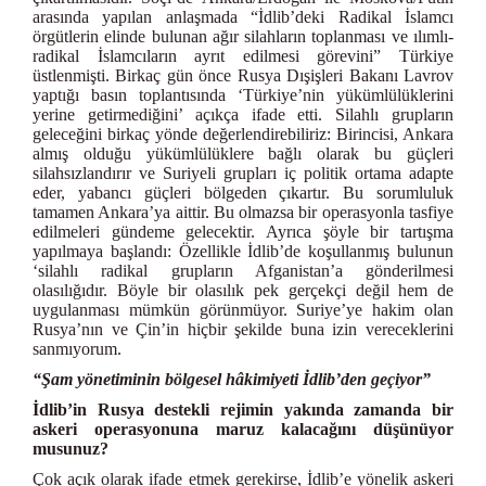
arasında yapılan anlaşmada “İdlib’deki Radikal İslamcı
örgütlerin elinde bulunan ağır silahların toplanması ve ılımlı-
radikal İslamcıların ayrıt edilmesi görevini” Türkiye
üstlenmişti. Birkaç gün önce Rusya Dışişleri Bakanı Lavrov
yaptığı basın toplantısında ‘Türkiye’nin yükümlülüklerini
yerine getirmediğini’ açıkça ifade etti. Silahlı grupların
geleceğini birkaç yönde değerlendirebiliriz: Birincisi, Ankara
almış olduğu yükümlülüklere bağlı olarak bu güçleri
silahsızlandırır ve Suriyeli grupları iç politik ortama adapte
eder, yabancı güçleri bölgeden çıkartır. Bu sorumluluk
tamamen Ankara’ya aittir. Bu olmazsa bir operasyonla tasfiye
edilmeleri gündeme gelecektir. Ayrıca şöyle bir tartışma
yapılmaya başlandı: Özellikle İdlib’de koşullanmış bulunun
‘silahlı radikal grupların Afganistan’a gönderilmesi
olasılığıdır. Böyle bir olasılık pek gerçekçi değil hem de
uygulanması mümkün görünmüyor. Suriye’ye hakim olan
Rusya’nın ve Çin’in hiçbir şekilde buna izin vereceklerini
sanmıyorum.
“Şam yönetiminin bölgesel hâkimiyeti İdlib’den geçiyor”
İdlib’in Rusya destekli rejimin yakında zamanda bir
askeri operasyonuna maruz kalacağını düşünüyor
musunuz?
Çok açık olarak ifade etmek gerekirse, İdlib’e yönelik askeri