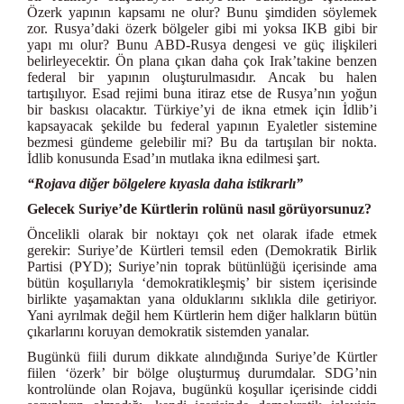
Özerk yapının kapsamı ne olur? Bunu şimdiden söylemek
zor. Rusya’daki özerk bölgeler gibi mi yoksa IKB gibi bir
yapı mı olur? Bunu ABD-Rusya dengesi ve güç ilişkileri
belirleyecektir. Ön plana çıkan daha çok Irak’takine benzen
federal bir yapının oluşturulmasıdır. Ancak bu halen
tartışılıyor. Esad rejimi buna itiraz etse de Rusya’nın yoğun
bir baskısı olacaktır. Türkiye’yi de ikna etmek için İdlib’i
kapsayacak şekilde bu federal yapının Eyaletler sistemine
bezmesi gündeme gelebilir mi? Bu da tartışılan bir nokta.
İdlib konusunda Esad’ın mutlaka ikna edilmesi şart.
“Rojava diğer bölgelere kıyasla daha istikrarlı”
Gelecek Suriye’de Kürtlerin rolünü nasıl görüyorsunuz?
Öncelikli olarak bir noktayı çok net olarak ifade etmek
gerekir: Suriye’de Kürtleri temsil eden (Demokratik Birlik
Partisi (PYD); Suriye’nin toprak bütünlüğü içerisinde ama
bütün koşullarıyla ‘demokratikleşmiş’ bir sistem içerisinde
birlikte yaşamaktan yana olduklarını sıklıkla dile getiriyor.
Yani ayrılmak değil hem Kürtlerin hem diğer halkların bütün
çıkarlarını koruyan demokratik sistemden yanalar.
Bugünkü fiili durum dikkate alındığında Suriye’de Kürtler
fiilen ‘özerk’ bir bölge oluşturmuş durumdalar. SDG’nin
kontrolünde olan Rojava, bugünkü koşullar içerisinde ciddi