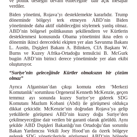
ve politik desteğin devam edileceğine’ dair açık mesajlar
verdiler.
Biden yönetimi, Rojava’yı desteklemekte kararlıdır. Trump
döneminde bölgeyi terk etmeyen ABD’nin Biden
yönetiminde daha aktif olabileceğini söylemek yanlış olmaz.
ABD’nin bölgesel politikasının şekillendiren ve Kürtlerin
desteklenmesi konusunda Obama yönetimini ikna eden o
dönemin ikinci derecedeki ekipten yer alan Savunma Bakanı
L. Austin, Dışişleri Bakanı A. Bilinken, CIA Başkanı W.
Burns ve Kuzey Afrika-Ortadoğu temsilcisi B. McGurk
bugün ABD’nin birinci derece yönetiminde yer alan ekibi
oluşturuyor.
“Suriye’nin geleceğinde Kürtler olmaksızın bir çözüm
olmaz”
Ayrıca Afganistan’dan çıkışı komuta eden ‘Merkezi
Komutanlık’ sorumlusu Orgeneral Kenneth McKenzie, geçen
temmuz ayı sonunda kuzey Suriye’ye giderek SDG
Komutanı Mazlum Kobani (Abdi) ile görüşmesi oldukça
dikkat çekicidir. McKenzie’nin doğrudan Rojava’ya gelip
yetkililerle görüşmesi ABD’nin kuzey doğu Suriye’den
çekilmeyeceğine dair verilen bir garanti olarak görüldü. Aynı
şekilde ABD Dışişleri Bakanlığı’nın Ortadoğu’dan sorumlu
Bakan Yardımcısı Vekili Joey Hood’un da özerk bölgeye
gelerek SDG yöneticileriyle görüşmesi, ABD’nin bölgede