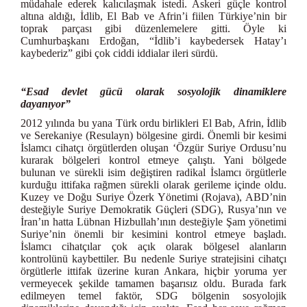
müdahale ederek kalıcılaşmak istedi. Askeri güçle kontrol
altına aldığı, İdlib, El Bab ve Afrin’i fiilen Türkiye’nin bir
toprak parçası gibi düzenlemelere gitti. Öyle ki
Cumhurbaşkanı Erdoğan, “İdlib’i kaybedersek Hatay’ı
kaybederiz” gibi çok ciddi iddialar ileri sürdü.
“Esad devlet gücü olarak sosyolojik dinamiklere
dayanıyor”
2012 yılında bu yana Türk ordu birlikleri El Bab, Afrin, İdlib
ve Serekaniye (Resulayn) bölgesine girdi. Önemli bir kesimi
İslamcı cihatçı örgütlerden oluşan ‘Özgür Suriye Ordusu’nu
kurarak bölgeleri kontrol etmeye çalıştı. Yani bölgede
bulunan ve sürekli isim değiştiren radikal İslamcı örgütlerle
kurduğu ittifaka rağmen sürekli olarak gerileme içinde oldu.
Kuzey ve Doğu Suriye Özerk Yönetimi (Rojava), ABD’nin
desteğiyle Suriye Demokratik Güçleri (SDG), Rusya’nın ve
İran’ın hatta Lübnan Hizbullah’ının desteğiyle Şam yönetimi
Suriye’nin önemli bir kesimini kontrol etmeye başladı.
İslamcı cihatçılar çok açık olarak bölgesel alanların
kontrolünü kaybettiler. Bu nedenle Suriye stratejisini cihatçı
örgütlerle ittifak üzerine kuran Ankara, hiçbir yoruma yer
vermeyecek şekilde tamamen başarısız oldu. Burada fark
edilmeyen temel faktör, SDG bölgenin sosyolojik