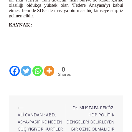
olasılığı oldukça yüksek olan ‘Federe Anayasa’yı kabul
etmesi hem de SDG ile masaya oturması hiç kimseye sürpriz
gelmemelidir.
KAYNAK :
https://www.indyturk.com/node/413711/r%C3%B6portaj/ankara-
suriyeden-%C3%A7%C4%B1kmaya-
haz%C4%B1rlan%C4%B1yor-diyen-pek%C3%B6z-abd-ve-
rusya-suriye-sorununun?fbclid=IwAR1O8XKEJmWrIw-
f99LUEH13dA8FA0tKo_mA86ddngt07wn47SA8CY54bdo
0
Shares
⟵
Dr. MUSTAFA PEKÖZ:
ALİ CANDAN : ABD,
HDP POLİTİK
ASYA-PASİFİKE NEDEN
DENGELERİ BELİRLEYEN
GÜÇ YIĞIYOR KÜRTLER
BİR ÖZNE OLMALIDIR