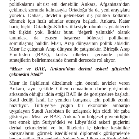
politikalarını alt-üst etti denebilir. Ankara, Afganistan’dan
çekilmek zorunda kalmasıyla Ortadoğu’da da yeni arayışlara
yöneldi. Dahası, devletin geleneksel dış politika kotlarına
dönmek için hızlı adımlar atmaya başladı. Ankara, Katar
hariç hiçbir Ortadoğu-Körfez ülkesiyle olumlu sayılabilecek
tek ilişkisi yok. İktidar bunu ‘değerli yalnızlık’ olarak
tanımlasa da esasen başarısız bölgesel politikanın
somutlaşmış halidir. Mısır, Arap dünyasının politik abisidir.
Mısır ile çatışmak Arap dünyası ile çatışmaktır. Birleşik Arap
Emirlikleri (BAE), körfez ülkeleri içerisinde politik
stratejilerin belirlenmesinde önemli derecede rol alıyor.
“Mısır ve BAE, Ankara’dan derhal askeri güçlerini
çekmesini istedi”
Mısır ile ilişkilerini düzeltmek için önemli tavizler veren
Ankara, aynı şekilde Gülen cemaatinin darbe girişiminin
arkasında olduğu iddia ettiği BAE ile de görüşmelere başladı.
Katil dediği İsrail ile yeniden barışmak için politik zemin
hazırlıyor. Türkiye’ye yoğun bir ekonomik ambargo
uygulayan Suudi Arabistan ile uzlaşmak için ciddi bir çaba
gösteriyor. Mısır ve BAE, Ankara’nın bölgesel güvenirliğini
test etmek için Suriye’deki ve Libya’daki askeri güçlerini
derhal çekmelerini ve bu ülkelerin iç işlerine kesinlikle
karışmalarını görmek istediklerini diplomatik görüşmelerde
beyan ettiler. Bu nedenle Ankara’nın Libya ve Suriye’deki