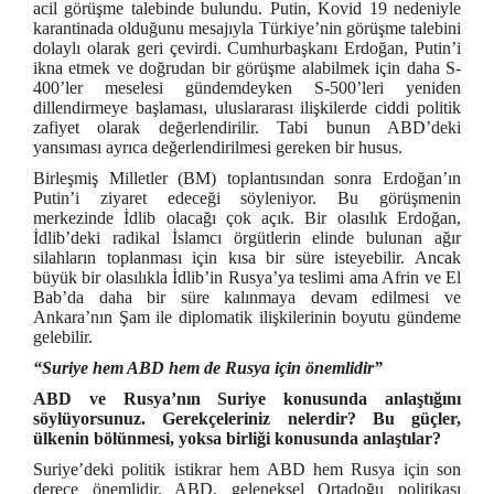
acil görüşme talebinde bulundu. Putin, Kovid 19 nedeniyle
karantinada olduğunu mesajıyla Türkiye’nin görüşme talebini
dolaylı olarak geri çevirdi. Cumhurbaşkanı Erdoğan, Putin’i
ikna etmek ve doğrudan bir görüşme alabilmek için daha S-
400’ler meselesi gündemdeyken S-500’leri yeniden
dillendirmeye başlaması, uluslararası ilişkilerde ciddi politik
zafiyet olarak değerlendirilir. Tabi bunun ABD’deki
yansıması ayrıca değerlendirilmesi gereken bir husus.
Birleşmiş Milletler (BM) toplantısından sonra Erdoğan’ın
Putin’i ziyaret edeceği söyleniyor. Bu görüşmenin
merkezinde İdlib olacağı çok açık. Bir olasılık Erdoğan,
İdlib’deki radikal İslamcı örgütlerin elinde bulunan ağır
silahların toplanması için kısa bir süre isteyebilir. Ancak
büyük bir olasılıkla İdlib’in Rusya’ya teslimi ama Afrin ve El
Bab’da daha bir süre kalınmaya devam edilmesi ve
Ankara’nın Şam ile diplomatik ilişkilerinin boyutu gündeme
gelebilir.
“Suriye hem ABD hem de Rusya için önemlidir”
ABD ve Rusya’nın Suriye konusunda anlaştığını
söylüyorsunuz. Gerekçeleriniz nelerdir? Bu güçler,
ülkenin bölünmesi, yoksa birliği konusunda anlaştılar?
Suriye’deki politik istikrar hem ABD hem Rusya için son
derece önemlidir. ABD, geleneksel Ortadoğu politikası