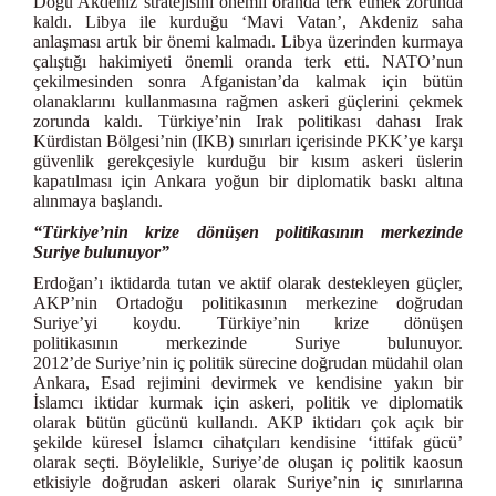
Doğu Akdeniz stratejisini önemli oranda terk etmek zorunda
kaldı. Libya ile kurduğu ‘Mavi Vatan’, Akdeniz saha
anlaşması artık bir önemi kalmadı. Libya üzerinden kurmaya
çalıştığı hakimiyeti önemli oranda terk etti. NATO’nun
çekilmesinden sonra Afganistan’da kalmak için bütün
olanaklarını kullanmasına rağmen askeri güçlerini çekmek
zorunda kaldı. Türkiye’nin Irak politikası dahası Irak
Kürdistan Bölgesi’nin (IKB) sınırları içerisinde PKK’ye karşı
güvenlik gerekçesiyle kurduğu bir kısım askeri üslerin
kapatılması için Ankara yoğun bir diplomatik baskı altına
alınmaya başlandı.
“Türkiye’nin krize dönüşen politikasının merkezinde
Suriye bulunuyor”
Erdoğan’ı iktidarda tutan ve aktif olarak destekleyen güçler,
AKP’nin Ortadoğu politikasının merkezine doğrudan
Suriye’yi koydu. Türkiye’nin krize dönüşen
politikasının merkezinde Suriye bulunuyor.
2012’de Suriye’nin iç politik sürecine doğrudan müdahil olan
Ankara, Esad rejimini devirmek ve kendisine yakın bir
İslamcı iktidar kurmak için askeri, politik ve diplomatik
olarak bütün gücünü kullandı. AKP iktidarı çok açık bir
şekilde küresel İslamcı cihatçıları kendisine ‘ittifak gücü’
olarak seçti. Böylelikle, Suriye’de oluşan iç politik kaosun
etkisiyle doğrudan askeri olarak Suriye’nin iç sınırlarına