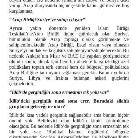
varlığı Arap dünyasında hiçbir şekilde kabul görmez ve hoş
karşılanmaz.
“Arap Birliği Suriye’ye sahip çıkıyor”
Ayrıca yakın dönemde yeniden İslam Birliği
Teşkilatı’na/Arap Birliği ligine çağrılacak olan Suriye,
bütünlüklü olarak Arap toprağı olarak görülmekte ve
sahiplenilmektedir. Arap Birliği, Esad olsun veya olmasın
Suriye’yi mutlak ve koşulsuz sahipleniyor/sahiplenecektir. Bu
nedenle Ankara’nın Mısır ve BAE ile yapılan görüşmelerde
olumlu sonuç almak için hem bu ülkelere karşı izlediği özel
politikaları toptan terk etmesi hem de bölgesel politikalarda
Arap Birliğine tam uyum sağlaması gerekir. Bunun yolu da
Suriye, Libya ve Irak’ta bulunan askeri güçlerini
çekmeleridir.
“İdlib’de gerginliğin sona ermesinin tek yolu var”
İdlib’deki gerginlik nasıl sona erer. Buradaki silahlı
grupların geleceği ne olur?
İdlib’de kısa vadeli gerginlik sağlanabilir ama bunun hiçbir
önemi yok. Belirleyici olan İdlib’in kimin kontrolünde
olacağıdır. Bu nedenle İdlib’de gerginliğin sona ermesinin tek
bir yolu var: ‘Radikal İslamcı örgütlerin’ bölgede
çıkartılmasıdır. Soçi’de Ankara/Erdoğan ile Moskova/Putin