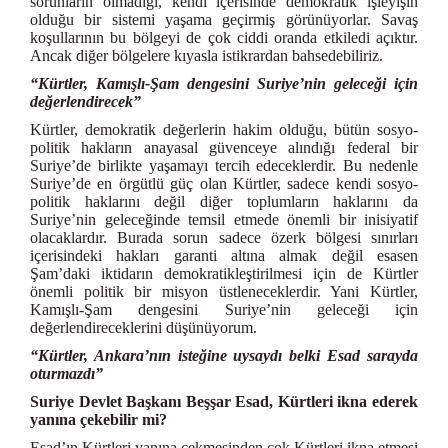
sorunların olmadığı, kendi içerisinde demokratik işleyişin
olduğu bir sistemi yaşama geçirmiş görünüyorlar. Savaş
koşullarının bu bölgeyi de çok ciddi oranda etkiledi açıktır.
Ancak diğer bölgelere kıyasla istikrardan bahsedebiliriz.
“Kürtler, Kamışlı-Şam dengesini Suriye’nin geleceği için
değerlendirecek”
Kürtler, demokratik değerlerin hakim olduğu, bütün sosyo-
politik hakların anayasal güvenceye alındığı federal bir
Suriye’de birlikte yaşamayı tercih edeceklerdir. Bu nedenle
Suriye’de en örgütlü güç olan Kürtler, sadece kendi sosyo-
politik haklarını değil diğer toplumların haklarını da
Suriye’nin geleceğinde temsil etmede önemli bir inisiyatif
olacaklardır. Burada sorun sadece özerk bölgesi sınırları
içerisindeki hakları garanti altına almak değil esasen
Şam’daki iktidarın demokratikleştirilmesi için de Kürtler
önemli politik bir misyon üstleneceklerdir. Yani Kürtler,
Kamışlı-Şam dengesini Suriye’nin geleceği için
değerlendireceklerini düşünüyorum.
“Kürtler, Ankara’nın isteğine uysaydı belki Esad sarayda
oturmazdı”
Suriye Devlet Başkanı Beşşar Esad, Kürtleri ikna ederek
yanına çekebilir mi?
Esad’ın Kürtleri yanına çekmesinden çok Kürtleri ikna etmesi