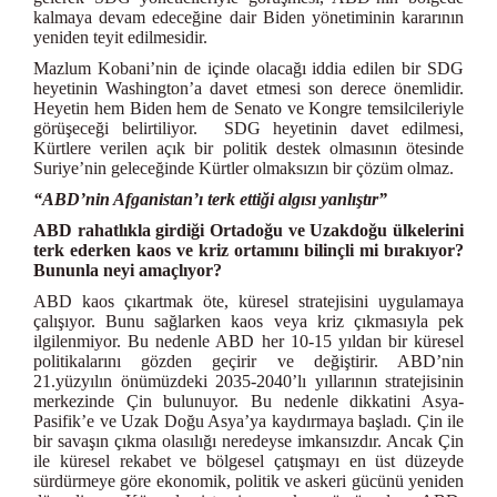
kalmaya devam edeceğine dair Biden yönetiminin kararının
yeniden teyit edilmesidir.
Mazlum Kobani’nin de içinde olacağı iddia edilen bir SDG
heyetinin Washington’a davet etmesi son derece önemlidir.
Heyetin hem Biden hem de Senato ve Kongre temsilcileriyle
görüşeceği belirtiliyor. SDG heyetinin davet edilmesi,
Kürtlere verilen açık bir politik destek olmasının ötesinde
Suriye’nin geleceğinde Kürtler olmaksızın bir çözüm olmaz.
“ABD’nin Afganistan’ı terk ettiği algısı yanlıştır”
ABD rahatlıkla girdiği Ortadoğu ve Uzakdoğu ülkelerini
terk ederken kaos ve kriz ortamını bilinçli mi bırakıyor?
Bununla neyi amaçlıyor?
ABD kaos çıkartmak öte, küresel stratejisini uygulamaya
çalışıyor. Bunu sağlarken kaos veya kriz çıkmasıyla pek
ilgilenmiyor. Bu nedenle ABD her 10-15 yıldan bir küresel
politikalarını gözden geçirir ve değiştirir. ABD’nin
21.yüzyılın önümüzdeki 2035-2040’lı yıllarının stratejisinin
merkezinde Çin bulunuyor. Bu nedenle dikkatini Asya-
Pasifik’e ve Uzak Doğu Asya’ya kaydırmaya başladı. Çin ile
bir savaşın çıkma olasılığı neredeyse imkansızdır. Ancak Çin
ile küresel rekabet ve bölgesel çatışmayı en üst düzeyde
sürdürmeye göre ekonomik, politik ve askeri gücünü yeniden