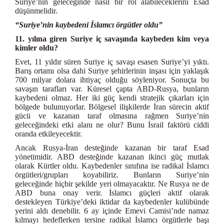
Suriye’nin geleceğinde nasıl bir rol alabileceklerini Esad
düşünmelidir.
“Suriye’nin kaybedeni İslamcı örgütler oldu”
11. yılına giren Suriye iç savaşında kaybeden kim veya
kimler oldu?
Evet, 11 yıldır süren Suriye iç savaşı esasen Suriye’yi yıktı.
Barış ortamı olsa dahi Suriye şehirlerinin inşası için yaklaşık
700 milyar dolara ihtiyaç olduğu söyleniyor. Sonuçta bu
savaşın tarafları var. Küresel çapta ABD-Rusya, bunların
kaybedeni olmaz. Her iki güç kendi stratejik çıkarları için
bölgede bulunuyorlar. Bölgesel ilişkilerde İran sürecin aktif
gücü ve kazanan taraf olmasına rağmen Suriye’nin
geleceğindeki etki alanı ne olur? Bunu İsrail faktörü ciddi
oranda etkileyecektir.
Ancak Rusya-İran desteğinde kazanan bir taraf Esad
yönetimidir. ABD desteğinde kazanan ikinci güç mutlak
olarak Kürtler oldu. Kaybedenler sınıfına ise radikal İslamcı
örgütleri/grupları koyabiliriz. Bunların Suriye’nin
geleceğinde hiçbir şekilde yeri olmayacaktır. Ne Rusya ne de
ABD buna onay verir. İslamcı güçleri aktif olarak
destekleyen Türkiye’deki iktidar da kaybedenler kulübünde
yerini aldı denebilir. 6 ay içinde Emevi Camisi’nde namaz
kılmayı hedeflerken tersine radikal İslamcı örgütlerle başı