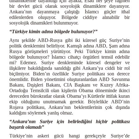
dinamiklerine dayandığı için ayakta, Esad her şeye rağmen
bir devlet gücü olarak sosyolojik dinamiklere dayanıyor.
Ankara’nın dayanmaya çalıştığı İslamcı güçler ithal
edilenlerden oluşuyor. Bölgede ciddiye alınabilir bir
sosyolojik dinamikleri bulunmuyor.
“Türkiye kimin adına bölgede bulunuyor?”
Aynı şekilde ABD-Rusya gibi iki küresel güç Suriye’nin
politik denklemini belirliyor. Kamışlı adına ABD, Şam adına
Rusya görüşmeleri yürütüyor. Peki Türkiye kimin adına
bölgede bulunuyor? İslamcı cihatçı örgütleri temsil edebilir
mi? Edemez. Suriye denkleminde küresel dengeler ve
ilişkilere bakıldığında sanıldığı gibi Ankara’ya ciddi bir rol
biçilmiyor. Biden’ın özellikle Suriye politikası son derece
önemlidir. Biden yönetimini oluşturanlardan ABD Savunma
Bakanı, Dışişleri Bakanı, CIA Başkanı ve Kuzey Afrika-
Ortadoğu Temsilcili olan kişilerin Obama döneminde ikinci
dereceden bürokratlar olarak Obama’yı Kürtlerle ittifak kuran
ekip olduğunu unutmamak gerekir. Böylelikle ABD’nin
Rojava politikası, Ankara’nın beklentilerinin çok dışında
kaldığını söylemek yanlış olmaz.
“Ankara’nın Suriye için belirlediğini hiçbir politikası
başarılı olamadı”
Türkiye’nin askeri gücü hangi gerekçeyle Suriye’de