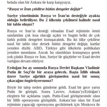
belada olan bir Ankara ile karşı karşıyayız.
“Rusya ve İran çekilirse bütün dengeler değişir”
Suriye yönetiminin Rusya ve İran’ın desteğiyle ayakta
olduğu belirtiliyor. Bu 2 ülkenin çekilmesi halinde nasıl
bir tablo oluşur?
Rusya ve İran’ın desteği olmadan Esad rejiminin ömrü
sanılandan çok kısa olacağı açıktı ve bugün belki de çok
farklı politik dengeleri konuşacaktık. Bu iki ülke çekilirse
nasıl bir tablo olur dersek bütün dengeler değişir, kartlar
yeniden dizilir. ABD, Türkiye gibi ülkelerin politikaları
yeniden tanımlanır. Ancak bu olasılıkları konuşmaya gerek
yok çünkü Rusya ve İran, Suriye’de güçtürler ve Esad devlet
varlığını devam ettiriyor.
Erdoğan bu ay sonunda Rusya Devlet Başkanı Vladimir
Putin ile Soçi’de bir araya gelecek. Başta İdlib olmak
üzere Suriye ağırlıklı görüşmeden nasıl bir sonuç
çıkacağını öngörüyorsunuz?
Böyle bir talep neden gündeme geldi. Esad bir gece yarısı
Putin ile görüştü. Sonra Lavrov, Ankara’yı/Erdoğan’ı
eleştiren bir açıklama yaptı. Putin-Esad görüşmesinde olası
bir İdlib operasyonu görüşüldü. Ankara’nın olası bir Esad
rejiminin yapacağı operasyonu geciktirmek için Moskova ile