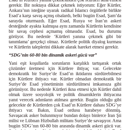
gerekir. Bir noktaya dikkat çekmek istiyorum: Eğer Kürtler,
Ankara’nın isteğine uyarak radikal İslamcı örgütlerle birlikte
Esad’a karşı savaş açmış olsalardı, belki bugün Esad, Şam’da
sarayda oturmazdı. Eğer Esad, Rusya ve İran’ın askeri
desteğinde ayakta kalmışsa aynı zamanda Kürtlerin kendisine
bir savaş cephesi açmamış olmasıdır. Esad, bu durumu
görüyor. Bu nedenle ‘Kürtleri yanına çekmek gibi bir
tanımlama’ gerçekçi olmaz. Kürtlerle politik diyalog kurması
ve Kürtlerin taleplerini dikkate alarak hareket etmesi gerekir.
“SDG’nin 60-80 bin dinamik askeri gücü var”
Yani eşit koşullarda sorunların karşılıklı tartışarak ortak
çözümler üretmesi için Kürtlere ihtiyaç var. Gelecekte
demokratik bir Suriye’de Esad’ın iktidarını sürdürebilmesi
için Kürtlere ihtiyacı var. Kürtler olmadan demokratik bir
Suriye’de Esad yönetiminin sürdürülmesi imkansıza gibi
görünüyor. Bu nedenle Kürtleri ikna etmesi için Kürtler dahil
olmak üzere sosyolojik ve politik dinamiklerin ihtiyacına
yanıt verecek adımların atılması gerekir. Bugün olduğu gibi
gelecekte de Kürtlerden çok Esad’ın Kürtlere dahası SDG’ye
ihtiyacı var. Bakın, Esad ordusu harabeye dönmüş.
Savaşacak asker bulunmuyor bundan dolayı binlerce İran Şii
milisi ve Lübnan Hizbullah militanı Suriye’de savaşıyor. Ama
bugün SDG’nın 60-80 bin arasında dinamik askeri gücü var.