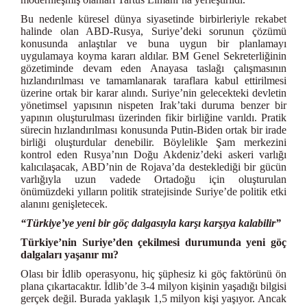
Bu nedenle küresel dünya siyasetinde birbirleriyle rekabet
halinde olan ABD-Rusya, Suriye’deki sorunun çözümü
konusunda anlaştılar ve buna uygun bir planlamayı
uygulamaya koyma kararı aldılar. BM Genel Sekreterliğinin
gözetiminde devam eden Anayasa taslağı çalışmasının
hızlandırılması ve tamamlanarak taraflara kabul ettirilmesi
üzerine ortak bir karar alındı. Suriye’nin gelecekteki devletin
yönetimsel yapısının nispeten Irak’taki duruma benzer bir
yapının oluşturulması üzerinden fikir birliğine varıldı. Pratik
sürecin hızlandırılması konusunda Putin-Biden ortak bir irade
birliği oluşturdular denebilir. Böylelikle Şam merkezini
kontrol eden Rusya’nın Doğu Akdeniz’deki askeri varlığı
kalıcılaşacak, ABD’nin de Rojava’da desteklediği bir gücün
varlığıyla uzun vadede Ortadoğu için oluşturulan
önümüzdeki yılların politik stratejisinde Suriye’de politik etki
alanını genişletecek.
“Türkiye’ye yeni bir göç dalgasıyla karşı karşıya kalabilir”
Türkiye’nin Suriye’den çekilmesi durumunda yeni göç
dalgaları yaşanır mı?
Olası bir İdlib operasyonu, hiç şüphesiz ki göç faktörünü ön
plana çıkartacaktır. İdlib’de 3-4 milyon kişinin yaşadığı bilgisi
gerçek değil. Burada yaklaşık 1,5 milyon kişi yaşıyor. Ancak