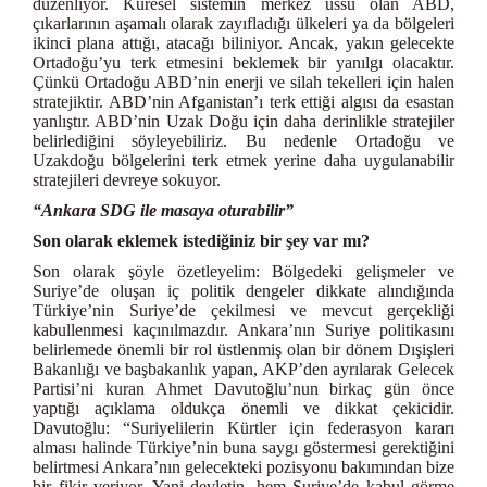
düzenliyor. Küresel sistemin merkez üssü olan ABD,
çıkarlarının aşamalı olarak zayıfladığı ülkeleri ya da bölgeleri
ikinci plana attığı, atacağı biliniyor. Ancak, yakın gelecekte
Ortadoğu’yu terk etmesini beklemek bir yanılgı olacaktır.
Çünkü Ortadoğu ABD’nin enerji ve silah tekelleri için halen
stratejiktir. ABD’nin Afganistan’ı terk ettiği algısı da esastan
yanlıştır. ABD’nin Uzak Doğu için daha derinlikle stratejiler
belirlediğini söyleyebiliriz. Bu nedenle Ortadoğu ve
Uzakdoğu bölgelerini terk etmek yerine daha uygulanabilir
stratejileri devreye sokuyor.
“Ankara SDG ile masaya oturabilir”
Son olarak eklemek istediğiniz bir şey var mı?
Son olarak şöyle özetleyelim: Bölgedeki gelişmeler ve
Suriye’de oluşan iç politik dengeler dikkate alındığında
Türkiye’nin Suriye’de çekilmesi ve mevcut gerçekliği
kabullenmesi kaçınılmazdır. Ankara’nın Suriye politikasını
belirlemede önemli bir rol üstlenmiş olan bir dönem Dışişleri
Bakanlığı ve başbakanlık yapan, AKP’den ayrılarak Gelecek
Partisi’ni kuran Ahmet Davutoğlu’nun birkaç gün önce
yaptığı açıklama oldukça önemli ve dikkat çekicidir.
Davutoğlu: “Suriyelilerin Kürtler için federasyon kararı
alması halinde Türkiye’nin buna saygı göstermesi gerektiğini
belirtmesi Ankara’nın gelecekteki pozisyonu bakımından bize
bir fikir veriyor. Yani devletin, hem Suriye’de kabul görme