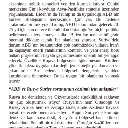
ekseninde politik dengeleri yeniden kurmak istiyor. Çünkü
merkezine Çin’i koyduğu Asya-Pasifikler stratejisi üzerinden
yoğunlaşacak. Biden’ın da Trump’ın da uyguladığı ABD’nin
küresel stratejisinin merkezinde Çin var. Bu nedenle
aralarında bir fark yok. Trump, ABD bakımından gelecek 20-
25 yıl için son derece önemli olan Ortadoğu’yu hiçbir politika
belirlemeden terk etmeye kalktı. Biden ise tersine bölgenin
önemini dikkate alarak bir planlama yapıyor. Suriye’deki
durum ABD’nin bugününden çok önümüzdeki yıllarda İran’ı
da kapsayan enerji yataklarının kontrolü ve yeni enerji boru
hatları projelerinin hayata geçirilmesinde önemli bir yer işgal
edecek. Özellikle Rojava bölgesiyle ilgilenmesinin Kürtlere
yönelik haksız uygulamalar değil jeo-stratejik planlamaları ve
çıkarlarıdır. Bu nedenle bölgesel dengelerin yeniden
kurulmasını önemsiyor. Buna uygun bir planlama yapmak
istiyor.
“ABD ve Rusya Suriye sorununun çözümü için anlaştılar”
Rusya ise denizlerde ve Okyanuslarda sürekliliğini sağlayan
bir güç oluşturmak istiyor. Rusya’nın hem Ortadoğu ve
Kuzey Afrika hem de Avrupa stratejisinde Akdeniz havzası
hayati derecede önem arz ediyor. Bugün Suriye’de kurduğu
deniz ve kara hava üssü, Rusya’nın bölgesel hatta küresel
rekabetinde önemli bir rol üstleniyor. Örneğin S-400’lerin en
modernleşmiş olanları Tartus Limanı’na yerleştirildi.