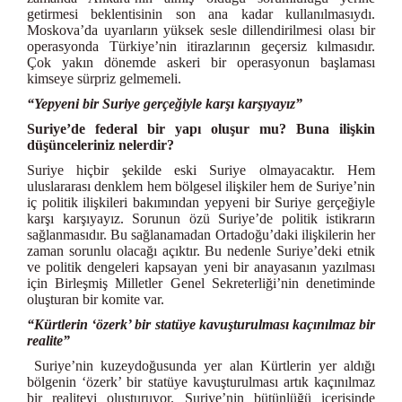
getirmesi beklentisinin son ana kadar kullanılmasıydı.
Moskova’da uyarıların yüksek sesle dillendirilmesi olası bir
operasyonda Türkiye’nin itirazlarının geçersiz kılmasıdır.
Çok yakın dönemde askeri bir operasyonun başlaması
kimseye sürpriz gelmemeli.
“Yepyeni bir Suriye gerçeğiyle karşı karşıyayız”
Suriye’de federal bir yapı oluşur mu? Buna ilişkin
düşünceleriniz nelerdir?
Suriye hiçbir şekilde eski Suriye olmayacaktır. Hem
uluslararası denklem hem bölgesel ilişkiler hem de Suriye’nin
iç politik ilişkileri bakımından yepyeni bir Suriye gerçeğiyle
karşı karşıyayız. Sorunun özü Suriye’de politik istikrarın
sağlanmasıdır. Bu sağlanamadan Ortadoğu’daki ilişkilerin her
zaman sorunlu olacağı açıktır. Bu nedenle Suriye’deki etnik
ve politik dengeleri kapsayan yeni bir anayasanın yazılması
için Birleşmiş Milletler Genel Sekreterliği’nin denetiminde
oluşturan bir komite var.
“Kürtlerin ‘özerk’ bir statüye kavuşturulması kaçınılmaz bir
realite”
Suriye’nin kuzeydoğusunda yer alan Kürtlerin yer aldığı
bölgenin ‘özerk’ bir statüye kavuşturulması artık kaçınılmaz
bir realiteyi oluşturuyor. Suriye’nin bütünlüğü içerisinde