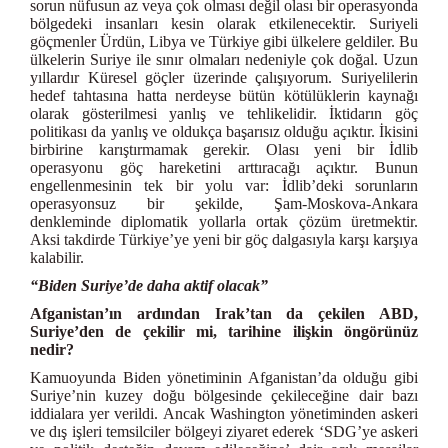
sorun nüfusun az veya çok olması değil olası bir operasyonda
bölgedeki insanları kesin olarak etkilenecektir. Suriyeli
göçmenler Ürdün, Libya ve Türkiye gibi ülkelere geldiler. Bu
ülkelerin Suriye ile sınır olmaları nedeniyle çok doğal. Uzun
yıllardır Küresel göçler üzerinde çalışıyorum. Suriyelilerin
hedef tahtasına hatta nerdeyse bütün kötülüklerin kaynağı
olarak gösterilmesi yanlış ve tehlikelidir. İktidarın göç
politikası da yanlış ve oldukça başarısız olduğu açıktır. İkisini
birbirine karıştırmamak gerekir. Olası yeni bir İdlib
operasyonu göç hareketini arttıracağı açıktır. Bunun
engellenmesinin tek bir yolu var: İdlib’deki sorunların
operasyonsuz bir şekilde, Şam-Moskova-Ankara
denkleminde diplomatik yollarla ortak çözüm üretmektir.
Aksi takdirde Türkiye’ye yeni bir göç dalgasıyla karşı karşıya
kalabilir.
“Biden Suriye’de daha aktif olacak”
Afganistan’ın ardından Irak’tan da çekilen ABD,
Suriye’den de çekilir mi, tarihine ilişkin öngörünüz
nedir?
Kamuoyunda Biden yönetiminin Afganistan’da olduğu gibi
Suriye’nin kuzey doğu bölgesinde çekileceğine dair bazı
iddialara yer verildi. Ancak Washington yönetiminden askeri
ve dış işleri temsilciler bölgeyi ziyaret ederek ‘SDG’ye askeri