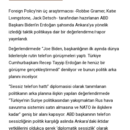
Foreign Policy’nin üç araştırmacısı -Robbıe Gramer, Katıe
Lıvıngstone, Jack Detsch- tarafından hazırlanan ABD
Başkanı Biden’in Erdoğan şahsında Ankara’ya yönelik
izlediği taktik politikaya dair bir değerlendirme/rapor
yayınlandı.
Değerlendirmede “Joe Biden, başkanlığının ilk ayında dünya
liderleriyle rutin telefon görüşmeleri yaptı. Türkiye
Cumhurbaşkanı Recep Tayyip Erdoğan ile henüz bir
görüşme gerçekleştirmedi” deniliyor ve bunun politik arka
planını inceliyor.
“Sessiz telefon hattı” diplomasisi olarak tanımlanan
politikanın arka planına ilişkin yapılan değerlendirmede
“Türkiye’nin Suriye politikasından yakışmaktan Rus hava
savunma sistemini satın almasına ve NATO ile ilişkilere
kadar” geniş bir alanı kapsıyor. ABD başkanının telefon
sessizliğinin politik karşılığı aslında Ankara’daki iktidar
yetkililerini oldukça gerek ‘diplomatik sessizlik’ olarak