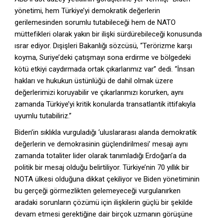
yönetimi, hem Türkiye’yi demokratik değerlerin
gerilemesinden sorumlu tutabileceği hem de NATO
müttefikleri olarak yakın bir ilişki sürdürebileceği konusunda
ısrar ediyor. Dışişleri Bakanlığı sözcüsü, “Terörizme karşı
koyma, Suriye’deki çatışmayı sona erdirme ve bölgedeki
kötü etkiyi caydırmada ortak çıkarlarımız var” dedi. “İnsan
hakları ve hukukun üstünlüğü de dahil olmak üzere
değerlerimizi koruyabilir ve çıkarlarımızı korurken, aynı
zamanda Türkiye’yi kritik konularda transatlantik ittifakıyla
uyumlu tutabiliriz.”
Biden’in sıklıkla vurguladığı ‘uluslararası alanda demokratik
değerlerin ve demokrasinin güçlendirilmesi’ mesajı aynı
zamanda totaliter lider olarak tanımladığı Erdoğan’a da
politik bir mesaj olduğu belirtiliyor. Türkiye’nin 70 yıllık bir
NOTA ülkesi olduğuna dikkat çekiliyor ve Biden yönetiminin
bu gerçeği görmezlikten gelemeyeceği vurgulanırken
aradaki sorunların çözümü için ilişkilerin güçlü bir şekilde
devam etmesi gerektiğine dair birçok uzmanın görüşüne