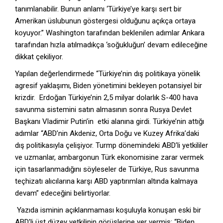
tanımlanabilir. Bunun anlamı ‘Türkiye’ye karşı sert bir
Amerikan üslubunun göstergesi olduğunu açıkça ortaya
koyuyor.” Washington tarafından beklenilen adımlar Ankara
tarafından hızla atılmadıkça ‘soğukluğun’ devam edileceğine
dikkat çekiliyor.
Yapılan değerlendirmede “Türkiye’nin dış politikaya yönelik
agresif yaklaşımı, Biden yönetimini bekleyen potansiyel bir
krizdir. Erdoğan Türkiye’nin 2,5 milyar dolarlık S-400 hava
savunma sistemini satın almasının sonra Rusya Devlet
Başkanı Vladimir Putin’in etki alanına girdi. Türkiye’nin attığı
adımlar “ABD’nin Akdeniz, Orta Doğu ve Kuzey Afrika’daki
dış politikasıyla çelişiyor. Turmp dönemindeki ABD’li yetkililer
ve uzmanlar, ambargonun Türk ekonomisine zarar vermek
için tasarlanmadığını söyleseler de Türkiye, Rus savunma
teçhizatı alıcılarına karşı ABD yaptırımları altında kalmaya
devam” edeceğini belirtiyorlar.
Yazıda isminin açıklanmaması koşuluyla konuşan eski bir
ABD’li üst düzey yetkilinin görüşlerine yer vermiş; “Biden