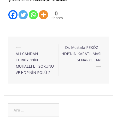
‘yüksek sesli muameleye’ bırakabilir.
0
Shares
⟵
Dr. Mustafa PEKÖZ –
ALİ CANDAN –
HDP’NİN KAPATILMASI
TÜRKİYE’NİN
SENARYOLARI
MUHALEFET SORUNU
⟶
VE HDP’NİN ROLÜ-2